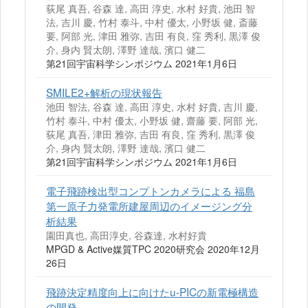
荻尾 真吾, 谷森 達, 高田 淳史, 水村 好貴, 池田 智
法, 吉川 慶, 竹村 泰斗, 中村 優太, 小野坂 健, 斎藤
要, 阿部 光, 津田 雅弥, 吉田 有良, 窪 秀利, 黒澤 俊
介, 身内 賢太朗, 澤野 達哉, 濱口 健二
第21回宇宙科学シンポジウム 2021年1月6日
SMILE2+解析の現状報告
池田 智法, 谷森 達, 高田 淳史, 水村 好貴, 吉川 慶,
竹村 泰斗, 中村 優太, 小野坂 健, 齋藤 要, 阿部 光,
荻尾 真吾, 津田 雅弥, 吉田 有良, 窪 秀利, 黒澤 俊
介, 身内 賢太朗, 澤野 達哉, 濱口 健二
第21回宇宙科学シンポジウム 2021年1月6日
電子飛跡検出型コンプトンカメラによる 福島
第一原子力発電所建屋周辺のイメージング分
析結果
園田真也, 高田淳史, 谷森達, 水村好貴
MPGD & Active媒質TPC 2020研究会 2020年12月
26日
飛跡決定精度向上に向けたu-PICの新電極構造
の開発