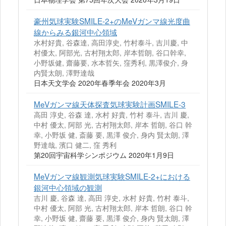
豪州気球実験SMILE-2+のMeVガンマ線光度曲
線からみる銀河中心領域
水村好貴, 谷森達, 高田淳史, 竹村泰斗, 吉川慶, 中
村優太, 阿部光, 古村翔太郎, 岸本哲朗, 谷口幹幸,
小野坂健, 齋藤要, 水本哲矢, 窪秀利, 黒澤俊介, 身
内賢太朗, 澤野達哉
日本天文学会 2020年春季年会 2020年3月
MeVガンマ線天体探査気球実験計画SMILE-3
高田 淳史, 谷森 達, 水村 好貴, 竹村 泰斗, 吉川 慶,
中村 優太, 阿部 光, 古村翔太郎, 岸本 哲朗, 谷口 幹
幸, 小野坂 健, 斎藤 要, 黒澤 俊介, 身内 賢太朗, 澤
野達哉, 濱口 健二, 窪 秀利
第20回宇宙科学シンポジウム 2020年1月9日
MeVガンマ線観測気球実験SMILE-2+における
銀河中心領域の観測
吉川 慶, 谷森 達, 高田 淳史, 水村 好貴, 竹村 泰斗,
中村 優太, 阿部 光, 古村翔太郎, 岸本 哲朗, 谷口 幹
幸, 小野坂 健, 齋藤 要, 黒澤 俊介, 身内 賢太朗, 澤