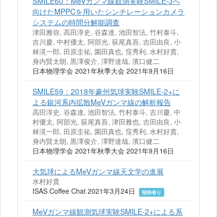
SMILE60：MeVガンマ線観測実験SMILE-3へ
向けたMPPCを用いたシンチレーションカメラ
システムの時間分解能調査
津田雅弥, 高田淳史, 谷森達, 池田智法, 竹村泰斗,
吉川慶, 中村優太, 阿部光, 荻尾真吾, 吉田由良, 小
林滉一郎, 田原圭祐, 園田真也, 窪秀利, 水村好貴,
身内賢太朗, 黒澤俊介, 澤野達哉, 濱口健二
日本物理学会 2021年秋季大会 2021年9月16日
SMILE59：2018年豪州気球実験SMILE-2+に
よる銀河系内拡散MeVガンマ線の解析報告
高田淳史, 谷森達, 池田智法, 竹村泰斗, 吉川慶, 中
村優太, 阿部光, 荻尾真吾, 津田雅也, 吉田由良, 小
林滉一郎, 田原圭祐, 園田真也, 窪秀利, 水村好貴,
身内賢太朗, 黒澤俊介, 澤野達哉, 濱口健二
日本物理学会 2021年秋季大会 2021年9月16日
大気球によるMeVガンマ線天文学の進展
水村好貴
ISAS Coffee Chat 2021年3月24日
招待有り
MeVガンマ線観測気球実験SMILE-2+による系