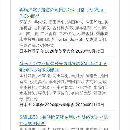
再構成電子飛跡の高精度化を目指した3軸μ-
PICの開発
阿部光, 谷森達, 高田淳史, 池田智法, 津田雅弥, 荻
尾真吾, 吉田有良, 古村翔太郎, 岸本哲朗, 竹村泰
斗, 吉川慶, 中増勇真, 中村優太, 小野坂健, 齋藤要,
水本哲矢, 園田真也, Parker Joseph, 身内賢太朗,
澤野達哉, 水村好貴
日本物理学会 2020年秋季大会 2020年9月15日
MeVガンマ線撮像分光気球実験SMILEによる
銀河中心領域の観測
水村好貴, 谷森達, 高田淳史, 吉川慶, 阿部光, 池田
智法, 荻尾真吾, 津田雅弥, 吉田有良, 古村翔太郎,
岸本哲朗, 竹村泰斗, 中村優太, 小野坂健, 齋藤要,
水本哲矢, 窪秀利, 黒澤俊介, 身内賢太朗, 澤野達
哉, 濱口健二
日本天文学会 2020年秋季年会 2020年9月10日
SMILE53：長時間気球を用いたMeVガンマ線
掃天観測計画
高田淳史, 谷森達, 竹村泰斗, 吉川慶, 中村優太, 阿