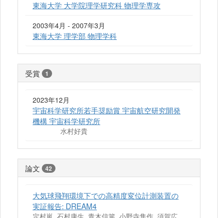
東海大学 大学院理学研究科 物理学専攻
2003年4月 - 2007年3月
東海大学 理学部 物理学科
受賞
1
2023年12月
宇宙科学研究所若手奨励賞 宇宙航空研究開発
機構 宇宙科学研究所
水村好貴
論文
42
大気球飛翔環境下での高精度変位計測装置の
実証報告: DREAM4
定村嵐, 石村康生, 青木信篤, 小野寺隼作, 須賀広