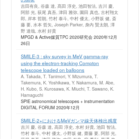
吉田有良, 谷森 達, 髙田 淳史, 池田智法, 吉川 慶,
阿部 光, 荻尾 真吾, 津田 雅弥, 園田 真也, 古村翔太
郎, 岸本 哲朗, 竹村 泰斗, 中村 優太, 小野坂 健, 斎
藤 要, 水本 哲矢, Joseph Parker, 身内 賢太朗, 澤
野 達哉, 水村 好貴
MPGD & Active媒質TPC 2020研究会 2020年12月
26日
SMILE-3 : sky survey in MeV gamma-ray
using the electron-tracking Compton
telescope loaded on balloons
A. Takada, T. Tanimori, Y. Mizumura, T.
Takemura, K. Yoshikawa, Y. Nakamura, M. Abe,
H. Kubo, S. Kurosawa, K. Miuchi, T. Sawano, K.
Hamaguchi
SPIE astronomical telescopes + instrumentation
DIGITAL FORUM 2020年12月
SMILE-2+におけるMeVガンマ線天体検出感度
吉川 慶, 谷森 達, 高田 淳史, 水村 好貴, 池田 智法,
竹村 泰斗, 中村 優太, 小野坂 健, 齋藤 要, 阿部 光,