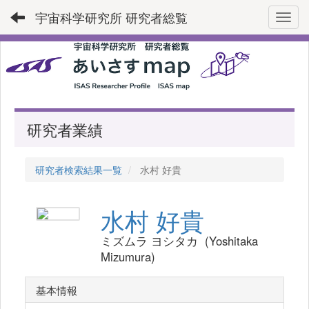
宇宙科学研究所 研究者総覧
Toggl
研究者業績
研究者検索結果一覧
水村 好貴
水村 好貴
ミズムラ ヨシタカ (Yoshitaka
Mizumura)
基本情報