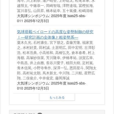
海斗, 川上莉奈, 瀬戸晴登, 上野聡太, 松尾卓摩, 水
越彗太, 中篠恭一, 岡崎智哉, 澤野達哉, 冨樫拓海,
冨川喜弘, 山田昇, 橋本紘幸, 五十嵐優, 松嶋清穂
大気球シンポジウム: 2025年度 isas25-sbs-
011 2025年12月3日
気球搭載ペイロードの⾼度な姿勢制御の研究
Ⅰ―研究計画の全体像と粗姿勢系―
粟木久光, 石村康生, 宮下朋之, 斎藤芳隆, 福家英
之, 水村好貴, 田村誠, 土居明広, 田中宏明, 古澤彰
浩, 松本浩典, 小高裕和, 高橋弘充, 倉本春希, 村上
海都, 高塚紗弥菜, 芳川隆幸, 伊橋孝祐, 須賀広幸,
中島昌, 井上由雅, 長谷川愛子, 植田大樹, 定村嵐,
青木信篤, 小野寺隼作, 深澤一弘, 恩田星斗, 関翔太
郎, 高村祐太朗, 蔦木新太, 中川翔, 二川航, 星野広
翔, 二俣俊介, 中井俊宏, 藤岡厚誠
大気球シンポジウム: 2025年度 isas25-sbs-
010 2025年12月3日
もっとみる