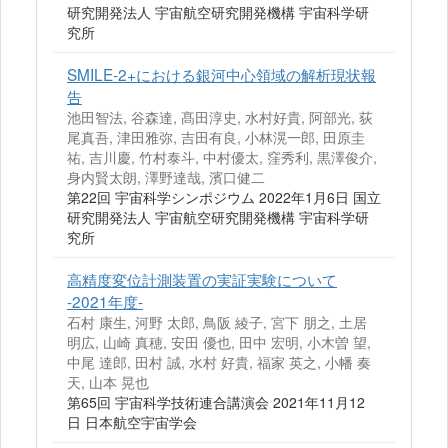
研究開発法人 宇宙航空研究開発機構 宇宙科学研
究所
SMILE-2+における銀河中心領域の解析現状報
告
池田智法, 谷森達, 髙田淳史, 水村好貴, 阿部光, 荻
尾真吾, 津田雅弥, 吉田有良, 小林滉一郎, 田原圭
祐, 吉川慶, 竹村泰斗, 中村優太, 窪秀利, 黒澤俊介,
身内賢太朗, 澤野達哉, 濱口健二
第22回 宇宙科学シンポジウム 2022年1月6日 国立
研究開発法人 宇宙航空研究開発機構 宇宙科学研
究所
高精度変位計測装置の実証実験について
-2021年度-
石村 康生, 河野 太郎, 鳥阪 綾子, 宮下 朋之, 土居
明広, 山崎 真穂, 安田 優也, 田中 宏明, 小木曽 望,
中尾 達郎, 田村 誠, 水村 好貴, 福家 英之, 小幡 奏
天, 山本 晃也
第65回 宇宙科学技術連合講演会 2021年11月12
日 日本航空宇宙学会