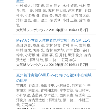
報告
中村 優太, 谷森 達, 高田 淳史, 水村 好貴, 竹村 泰
斗, 吉川 慶, 阿部 光, 古村 翔太郎, 岸本 哲朗, 谷口
幹幸, 小野坂 健, 齋藤 要, 黒澤 俊介, 身内 賢太朗,
澤野 達也, 濱口 健二, 窪 秀利, 小財 正義, 莊司 泰
弘
大気球シンポジウム: 2019年度 2019年11月7日
MeVガンマ線天体探査気球実験計画 SMILE-3
高田 淳史, 谷森 達, 水村 好貴, 竹村 泰斗, 吉川 慶,
中村 優太, 阿部 光, 古村 翔太郎, 岸本 哲朗, 谷口
幹幸, 小野坂 健, 齋藤 要, 窪 秀利, 黒澤 俊介, 身内
賢太朗, 澤野 達哉, 濱口 健二, 荘司 泰弘
大気球シンポジウム: 2019年度 2019年11月7日
豪州気球実験SMILE-2+における銀河中心領域
の観測
吉川慶, 谷森達, 高田淳史, 水村好貴, 竹村泰斗, 中
村優太, 阿部光, 古村翔太郎, 岸本哲朗, 谷口幹幸,
小野坂健, 斎藤要, 水本哲矢, 園田真也, 窪秀利, 黒
澤俊介, 身内賢太朗, 澤野達哉, 濱口健二, 小財正
義, 荘司泰弘