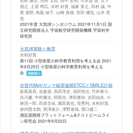
石村 康生, 河野 太郎, 田中 宏明, 小木曽 望, 宮下
朋之, 土居 明広, 水村 好貴, 福家 英之, 田村 誠, 中
尾 達郎, 鳥阪 綾子, 山崎 真穂, 安田 優也, 山本 晃
也
2021年度 大気球シンポジウム 2021年11月1日 国
立研究開発法人 宇宙航空研究開発機構 宇宙科学
研究所
大気球実験と教育
水村好貴
第11回 小型衛星の科学教育利用を考える会 2021
年9月25日 小型衛星の科学教育利用を考える
会
招待有り
次世代MeVガンマ線望遠鏡ETCCとSMILE計画
荻尾真吾, 谷森達, 高田淳史, 池田智法, 竹村泰斗,
吉川慶, 中村優太, 阿部光, 津田雅弥, 吉田由良, 小
林滉一郎, 田原圭祐, 園田真也, 窪秀利, 水村好貴,
身内賢太朗, 黑澤俊介, 澤野達哉, 濱口健二
測定器開発プラットフォーム&テストビームライ
ン研究会 2021年9月22日