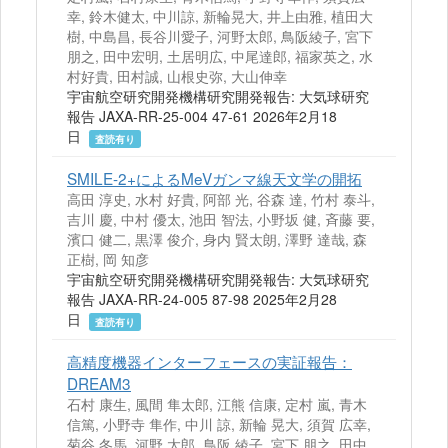
幸, 鈴木健太, 中川諒, 新輪晃大, 井上由雅, 植田大
樹, 中島昌, 長谷川愛子, 河野太郎, 鳥阪綾子, 宮下
朋之, 田中宏明, 土居明広, 中尾達郎, 福家英之, 水
村好貴, 田村誠, 山根史弥, 大山伸幸
宇宙航空研究開発機構研究開発報告: 大気球研究
報告 JAXA-RR-25-004 47-61 2026年2月18
日
査読有り
SMILE-2+によるMeVガンマ線天文学の開拓
高田 淳史, 水村 好貴, 阿部 光, 谷森 達, 竹村 泰斗,
吉川 慶, 中村 優太, 池田 智法, 小野坂 健, 斉藤 要,
濱口 健二, 黒澤 俊介, 身内 賢太朗, 澤野 達哉, 森
正樹, 岡 知彦
宇宙航空研究開発機構研究開発報告: 大気球研究
報告 JAXA-RR-24-005 87-98 2025年2月28
日
査読有り
高精度機器インターフェースの実証報告：
DREAM3
石村 康生, 風間 隼太郎, 江熊 信康, 定村 嵐, 青木
信篤, 小野寺 隼作, 中川 諒, 新輪 晃大, 須賀 広幸,
菊谷 冬馬, 河野 太郎, 鳥阪 綾子, 宮下 朋之, 田中