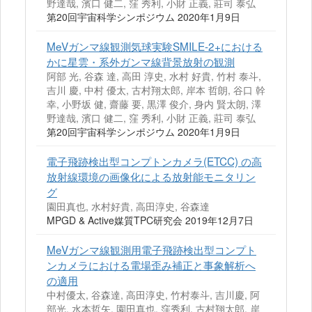
野達哉, 濱口 健二, 窪 秀利, 小財 正義, 莊司 泰弘
第20回宇宙科学シンポジウム 2020年1月9日
MeVガンマ線観測気球実験SMILE-2+における
かに星雲・系外ガンマ線背景放射の観測
阿部 光, 谷森 達, 高田 淳史, 水村 好貴, 竹村 泰斗,
吉川 慶, 中村 優太, 古村翔太郎, 岸本 哲朗, 谷口 幹
幸, 小野坂 健, 齋藤 要, 黒澤 俊介, 身内 賢太朗, 澤
野達哉, 濱口 健二, 窪 秀利, 小財 正義, 莊司 泰弘
第20回宇宙科学シンポジウム 2020年1月9日
電子飛跡検出型コンプトンカメラ(ETCC) の高
放射線環境の画像化による放射能モニタリン
グ
園田真也, 水村好貴, 高田淳史, 谷森達
MPGD & Active媒質TPC研究会 2019年12月7日
MeVガンマ線観測用電子飛跡検出型コンプト
ンカメラにおける電場歪み補正と事象解析へ
の適用
中村優太, 谷森達, 高田淳史, 竹村泰斗, 吉川慶, 阿
部光, 水本哲矢, 園田真也, 窪秀利, 古村翔太郎, 岸