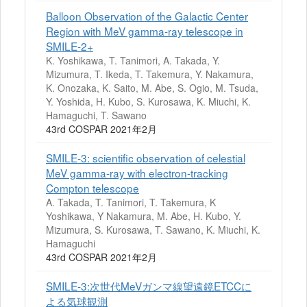
Balloon Observation of the Galactic Center
Region with MeV gamma-ray telescope in
SMILE-2+
K. Yoshikawa, T. Tanimori, A. Takada, Y.
Mizumura, T. Ikeda, T. Takemura, Y. Nakamura,
K. Onozaka, K. Saito, M. Abe, S. Ogio, M. Tsuda,
Y. Yoshida, H. Kubo, S. Kurosawa, K. Miuchi, K.
Hamaguchi, T. Sawano
43rd COSPAR 2021年2月
SMILE-3: scientific observation of celestial
MeV gamma-ray with electron-tracking
Compton telescope
A. Takada, T. Tanimori, T. Takemura, K
Yoshikawa, Y Nakamura, M. Abe, H. Kubo, Y.
Mizumura, S. Kurosawa, T. Sawano, K. Miuchi, K.
Hamaguchi
43rd COSPAR 2021年2月
SMILE-3:次世代MeVガンマ線望遠鏡ETCCに
よる気球観測