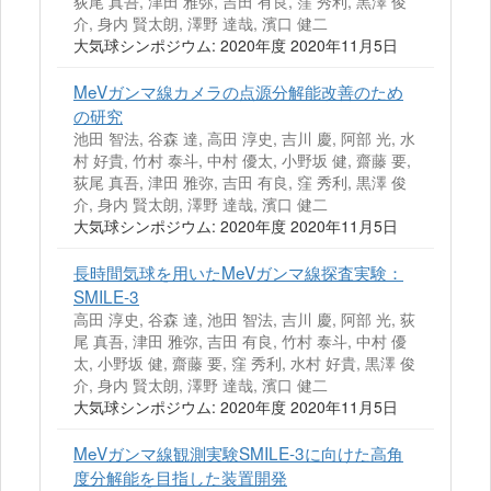
荻尾 真吾, 津田 雅弥, 吉田 有良, 窪 秀利, 黒澤 俊
介, 身内 賢太朗, 澤野 達哉, 濱口 健二
大気球シンポジウム: 2020年度 2020年11月5日
MeVガンマ線カメラの点源分解能改善のため
の研究
池田 智法, 谷森 達, 高田 淳史, 吉川 慶, 阿部 光, 水
村 好貴, 竹村 泰斗, 中村 優太, 小野坂 健, 齋藤 要,
荻尾 真吾, 津田 雅弥, 吉田 有良, 窪 秀利, 黒澤 俊
介, 身内 賢太朗, 澤野 達哉, 濱口 健二
大気球シンポジウム: 2020年度 2020年11月5日
長時間気球を用いたMeVガンマ線探査実験：
SMILE-3
高田 淳史, 谷森 達, 池田 智法, 吉川 慶, 阿部 光, 荻
尾 真吾, 津田 雅弥, 吉田 有良, 竹村 泰斗, 中村 優
太, 小野坂 健, 齋藤 要, 窪 秀利, 水村 好貴, 黒澤 俊
介, 身内 賢太朗, 澤野 達哉, 濱口 健二
大気球シンポジウム: 2020年度 2020年11月5日
MeVガンマ線観測実験SMILE-3に向けた高角
度分解能を目指した装置開発