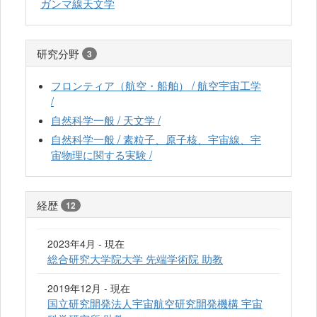
ガンマ線天文学
研究分野
3
フロンティア（航空・船舶） / 航空宇宙工学
/
自然科学一般 / 天文学 /
自然科学一般 / 素粒子、原子核、宇宙線、宇
宙物理に関する実験 /
経歴
12
2023年4月 - 現在
総合研究大学院大学 先端学術院 助教
2019年12月 - 現在
国立研究開発法人宇宙航空研究開発機構 宇宙