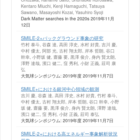
Kentaro Miuchi, Kenji Hamaguchi, Tatsuya
Sawano, Masayoshi Kozai, Yasuhiro Syoji
Dark Matter searches in the 2020s 2019年11月
12日
SMILE-2+バックグラウンド事象の研究
竹村 泰斗, 谷森 達, 高田 淳史, 水村 好貴, 吉川 慶,
中村 優太, 阿部 光, 古村 翔太郎, 岸本 哲朗, 谷口
幹幸, 小野坂 健, 齋藤 要, 黒澤 俊介, 身内 賢太朗,
澤野 達哉, 濱口 健二, 窪 秀利, 小財 正義, 莊司 康
弘
大気球シンポジウム: 2019年度 2019年11月7日
SMILE+における銀河中心領域の観測
吉川 慶, 谷森 達, 高田 淳史, 水村 好貴, 竹村 泰斗,
中村 優太, 古村 翔太郎, 岸本 哲朗, 谷口 幹幸, 小野
坂 健, 齋藤 要, 黒澤 俊介, 身内 賢太朗, 澤野 達哉,
濱口 健二, 窪 秀利, 小財 正義, 莊司 泰弘
大気球シンポジウム: 2019年度 2019年11月7日
SMILE-2+における高エネルギー事象解析状況