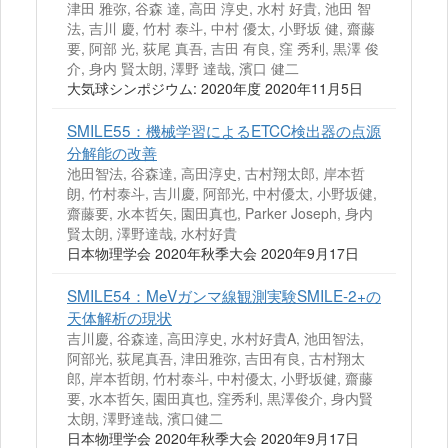
津田 雅弥, 谷森 達, 高田 淳史, 水村 好貴, 池田 智
法, 吉川 慶, 竹村 泰斗, 中村 優太, 小野坂 健, 齋藤
要, 阿部 光, 荻尾 真吾, 吉田 有良, 窪 秀利, 黒澤 俊
介, 身内 賢太朗, 澤野 達哉, 濱口 健二
大気球シンポジウム: 2020年度 2020年11月5日
SMILE55：機械学習によるETCC検出器の点源
分解能の改善
池田智法, 谷森達, 高田淳史, 古村翔太郎, 岸本哲
朗, 竹村泰斗, 吉川慶, 阿部光, 中村優太, 小野坂健,
齋藤要, 水本哲矢, 園田真也, Parker Joseph, 身内
賢太朗, 澤野達哉, 水村好貴
日本物理学会 2020年秋季大会 2020年9月17日
SMILE54：MeVガンマ線観測実験SMILE-2+の
天体解析の現状
吉川慶, 谷森達, 高田淳史, 水村好貴A, 池田智法,
阿部光, 荻尾真吾, 津田雅弥, 吉田有良, 古村翔太
郎, 岸本哲朗, 竹村泰斗, 中村優太, 小野坂健, 齋藤
要, 水本哲矢, 園田真也, 窪秀利, 黒澤俊介, 身内賢
太朗, 澤野達哉, 濱口健二
日本物理学会 2020年秋季大会 2020年9月17日