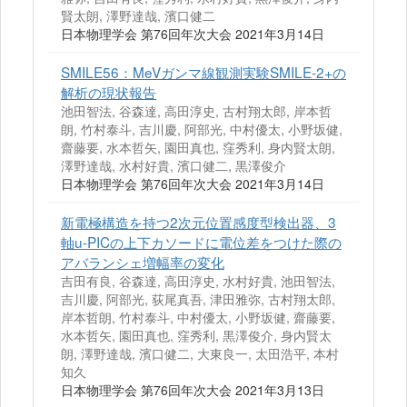
賢太朗, 澤野達哉, 濱口健二
日本物理学会 第76回年次大会 2021年3月14日
SMILE56：MeVガンマ線観測実験SMILE-2+の
解析の現状報告
池田智法, 谷森達, 高田淳史, 古村翔太郎, 岸本哲
朗, 竹村泰斗, 吉川慶, 阿部光, 中村優太, 小野坂健,
齋藤要, 水本哲矢, 園田真也, 窪秀利, 身内賢太朗,
澤野達哉, 水村好貴, 濱口健二, 黒澤俊介
日本物理学会 第76回年次大会 2021年3月14日
新電極構造を持つ2次元位置感度型検出器、3
軸u-PICの上下カソードに電位差をつけた際の
アバランシェ増幅率の変化
吉田有良, 谷森達, 高田淳史, 水村好貴, 池田智法,
吉川慶, 阿部光, 荻尾真吾, 津田雅弥, 古村翔太郎,
岸本哲朗, 竹村泰斗, 中村優太, 小野坂健, 齋藤要,
水本哲矢, 園田真也, 窪秀利, 黒澤俊介, 身内賢太
朗, 澤野達哉, 濱口健二, 大東良一, 太田浩平, 本村
知久
日本物理学会 第76回年次大会 2021年3月13日