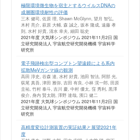
極限環境微生物を宿主とするウイルスDNAの
成層圏環境耐性の評価
三木 健司, 佐原 理, Shawn McGlynn, 望月 智弘,
木村 亮介, 萩原 大輔, 森 誠之, 坂本 隆成, 遠藤 孝
則, 水村 好貴, 清水 幸夫, 細田 聡史
2021年度 大気球シンポジウム 2021年11月2日 国
立研究開発法人 宇宙航空研究開発機構 宇宙科学
研究所
電子飛跡検出型コンプトン望遠鏡による系内
拡散MeVガンマ線の観測
高田 淳史, 谷森 達, 水村 好貴, 池田 智法, 阿部 光,
荻尾 真吾, 津田 雅弥, 吉田 有良, 小林 滉一郎, 田原
圭祐, 竹村 泰斗, 吉川 慶, 中村 優太, 窪 秀利, 黒澤
俊介, 身内 賢太朗, 澤野 達哉, 濱口 健二
2021年度 大気球シンポジウム 2021年11月2日 国
立研究開発法人 宇宙航空研究開発機構 宇宙科学
研究所
高精度変位計測装置の実証結果と展望2021年
度