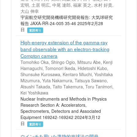
宏明, 土居 明広, 中尾 達郎, 福家 英之, 水村 好貴,
大山 伸幸
宇宙航空研究開発機構研究開発報告: 大気球研究
報告 JAXA-RR-24-005 35-46 2025年2月28
日
査読有り
High-energy extension of the gamma-ray
band observable with an electron-tracking
Compton camera
Tomohiko Oka, Shingo Ogio, Mitsuru Abe, Kenji
Hamaguchi, Tomonori Ikeda, Hidetoshi Kubo,
Shunsuke Kurosawa, Kentaro Miuchi, Yoshitaka
Mizumura, Yuta Nakamura, Tatsuya Sawano,
Atsushi Takada, Taito Takemura, Toru Tanimori,
Kei Yoshikawa
Nuclear Instruments and Methods in Physics
Research Section A: Accelerators,
Spectrometers, Detectors and Associated
Equipment 169242-169242 2024年3月12
日
査読有り
ウインチを用いた準静的放球法の開発