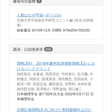
書籍等出版物
1
人類はなぜ宇宙へ行くのか
京都大学宇宙総合学研究ユニット編 (担当:分担執
筆)
朝倉書店 2019年12月 (ISBN: 9784254155235)
講演・口頭発表等
316
SMILE61：2018年豪州気球実験SMILE2+にお
けるバックグランド
池田智法, 谷森達, 高田淳史, 竹村泰斗, 吉川慶, 中
村優太, 阿部光, 荻尾真吾, 津田雅也, 吉田由良, 小
林滉一郎, 田原圭祐, 園田真也, 窪秀利, 水村好貴,
身内賢太朗, 黒澤俊介, 澤野達哉, 濱口健二
日本物理学会 第77回年次大会 2022年3月17日 日
本物理学会
次期計画SMILE-3に向けた有効面積向上のた