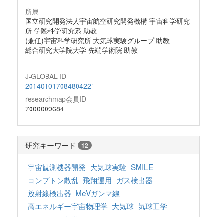
所属
国立研究開発法人宇宙航空研究開発機構 宇宙科学研究
所 学際科学研究系 助教
(兼任)宇宙科学研究所 大気球実験グループ 助教
総合研究大学院大学 先端学術院 助教
J-GLOBAL ID
201401017084804221
researchmap会員ID
7000009684
研究キーワード
12
宇宙観測機器開発
大気球実験
SMILE
コンプトン散乱
飛翔運用
ガス検出器
放射線検出器
MeVガンマ線
高エネルギー宇宙物理学
大気球
気球工学