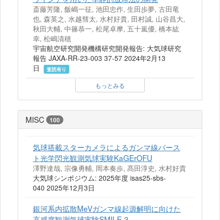
斎藤芳隆, 飯嶋一征, 池田忠作, 生田歩夢, 古田竜
也, 森英之, 水越彗太, 水村好貴, 田村誠, 山谷昌大,
秋田大輔, 中篠恭一, 松尾卓摩, 五十嵐優, 橋本紘
幸, 松嶋清穂
宇宙航空研究開発機構研究開発報告: 大気球研究
報告 JAXA-RR-23-003 37-57 2024年2月13
日
査読有り
もっとみる
MISC
100
気球搭載スターカメラによるガンマ線バース
ト光学閃光観測気球実験KaGErOFU
澤野達哉, 宗像勇輔, 岡本奏歩, 髙田淳史, 水村好貴
大気球シンポジウム: 2025年度 isas25-sbs-
040 2025年12月3日
銀河系内拡散MeVガンマ線起源解明に向けた
高感度観測気球実験SMILE-3