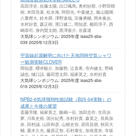
高田淳史, 佐藤太陽, 出口颯馬, 奥村紗那, 小野田晴
樹, 米田浩基, 松永海, 阿部光, 中森健之, 飯山陽輝,
八重樫大, 鈴木舜, 澤野達哉, 宗像勇輔, 岡本奏歩,
水村好貴, 森正樹, 濱口健二, 岡知彦, 櫛田淳子, 西
嶋恭司, 身内賢太朗, 黒澤俊介, 谷森達
大気球シンポジウム: 2025年度 isas25-sbs-
039 2025年12月3日
宇宙線起源解明に向けた天地同時空気シャワ
ー観測実験CLOVER
岡知彦, 櫻井駿介, 加藤勢, 辻直希, 寺内健太, 野崎
誠也, 樋口諒, 藤田慧太郎, 福家英之, 水村好貴
大気球シンポジウム: 2025年度 isas25-sbs-
016 2025年12月3日
NPB2-6気球飛翔性能試験（B25-04実験）の
成果と今後の展望
斎藤芳隆, 福家英之, 飯嶋一征, 池田忠作, 生田歩
夢, 川島史裕, 国分紀秀, 水村好貴, 森英之, 長島加
奈, 田村誠, 山田和彦, 山根史弥, 原田昌朋, 秋田大
輔, 粟木久光, 藤原正智, 石村康生, 加保貴奈, 寺坂