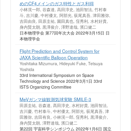
めのCF4メインのガス特性とガス利得
小林滉一郎, 谷森達, 高田淳史, 池田智法, 竹村泰
斗, 吉川慶, 中村優太, 阿部光, 荻尾真吾, 津田雅弥,
吉田由良, 田原圭祐, 園田真也, 窪秀利, 水村好貴,
身内賢太朗, 黒澤俊介, 澤野達哉, 濱口健二
日本物理学会 第77回年次大会 2022年3月15日 日
本物理学会
Flight Prediction and Control System for
JAXA Scientific Balloon Operation
Yoshitaka Mizumura, Hideyuki Fuke, Tetsuya
Yoshida
33rd International Symposium on Space
Technology and Science 2022年3月1日 33rd
ISTS Organizing Committee
MeVガンマ線観測気球実験 SMILE-3
田原圭祐, 谷森達, 髙田淳史, 水村好貴, 池田智法,
吉川慶, 竹村泰斗, 中村優太, 阿部光, 荻尾真吾, 津
田雅弥, 吉田有良, 小林滉一郎, 窪秀利, 黒澤俊介,
身内賢太朗, 澤野達哉, 濱口健二
第22回 宇宙科学シンポジウム 2022年1月6日 国立