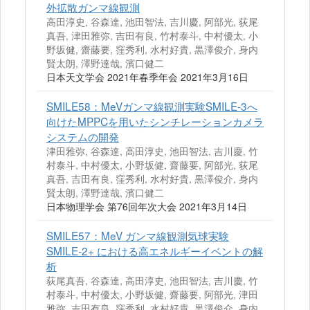
外拡散ガンマ線観測
高田淳史, 谷森達, 池田智法, 吉川慶, 阿部光, 荻尾
真吾, 津田雅弥, 吉田有良, 竹村泰斗, 中村優太, 小
野坂健, 齋藤要, 窪秀利, 水村好貴, 黒澤俊介, 身内
賢太朗, 澤野達哉, 濱口健二
日本天文学会 2021年春季年会 2021年3月16日
SMILE58：MeVガンマ線観測実験SMILE-3へ
向けたMPPCを用いたシンチレーションカメラ
システムの開発
津田雅弥, 谷森達, 高田淳史, 池田智法, 吉川慶, 竹
村泰斗, 中村優太, 小野坂健, 齋藤要, 阿部光, 荻尾
真吾, 吉田有良, 窪秀利, 水村好貴, 黒澤俊介, 身内
賢太朗, 澤野達哉, 濱口健二
日本物理学会 第76回年次大会 2021年3月14日
SMILE57：MeV ガンマ線観測気球実験
SMILE-2+ における高エネルギーイベントの解
析
荻尾真吾, 谷森達, 高田淳史, 池田智法, 吉川慶, 竹
村泰斗, 中村優太, 小野坂健, 齋藤要, 阿部光, 津田
雅弥, 吉田有良, 窪秀利, 水村好貴, 黒澤俊介, 身内