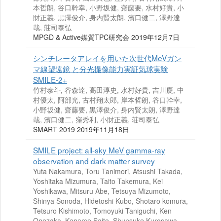
本哲朗, 谷口幹幸, 小野坂健, 齋藤要, 水村好貴, 小
財正義, 黒澤俊介, 身内賢太朗, 濱口健二, 澤野達
哉, 莊司泰弘
MPGD & Active媒質TPC研究会 2019年12月7日
シンチレータアレイを用いた次世代MeVガン
マ線望遠鏡 と分光撮像能力実証気球実験
SMILE-2+
竹村泰斗, 谷森達, 高田淳史, 水村好貴, 吉川慶, 中
村優太, 阿部光, 古村翔太郎, 岸本哲朗, 谷口幹幸,
小野坂健, 齋藤要, 黒澤俊介, 身内賢太朗, 澤野達
哉, 濱口健二, 窪秀利, 小財正義, 荘司泰弘
SMART 2019 2019年11月18日
SMILE project: all-sky MeV gamma-ray
observation and dark matter survey
Yuta Nakamura, Toru Tanimori, Atsushi Takada,
Yoshitaka Mizumura, Taito Takemura, Kei
Yoshikawa, Mitsuru Abe, Tetsuya Mizumoto,
Shinya Sonoda, Hidetoshi Kubo, Shotaro komura,
Tetsuro Kishimoto, Tomoyuki Taniguchi, Ken
Onozaka, Kaname Saito, Shunsuke Kurosawa,