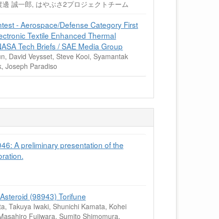
真, 渡邊 誠一郎, はやぶさ2プロジェクトチーム
test - Aerospace/Defense Category First
ectronic Textile Enhanced Thermal
NASA Tech Briefs / SAE Media Group
un, David Veysset, Steve Kooi, Syamantak
k, Joseph Paradiso
preliminary presentation of the
ration.
Asteroid (98943) Torifune
a, Takuya Iwaki, Shunichi Kamata, Kohei
 Masahiro Fujiwara, Sumito Shimomura,