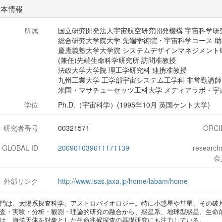
基本情報
所属
国立研究開発法人宇宙航空研究開発機構 宇宙科学研
総合研究大学院大学 先端学術院・宇宙科学コース 
慶應義塾大学大学院 システムデザインマネジメント
(兼任)先端生命科学研究所 訪問准教授
法政大学大学院 理工学研究科 連携准教授
九州工業大学 工学部宇宙システム工学科 非常勤講師
米国・マサチューセッツ工科大学 メディアラボ・宇
学位
Ph.D.（宇宙科学）(1995年10月 英国ケント大学)
研究者番号
00321571
ORCI
J-GLOBAL ID
200901039611171139
researc
会
外部リンク
http://www.isas.jaxa.jp/home/labam/home
門は、太陽系探査科学、アストロバイオロジー。特に小惑星や彗星、その破
査・実験・分析・観測・理論的研究の融合から、惑星系、地球型惑星、生命
は、海洋天体を対象とした生命兆候探査の基礎研究にも注力している。