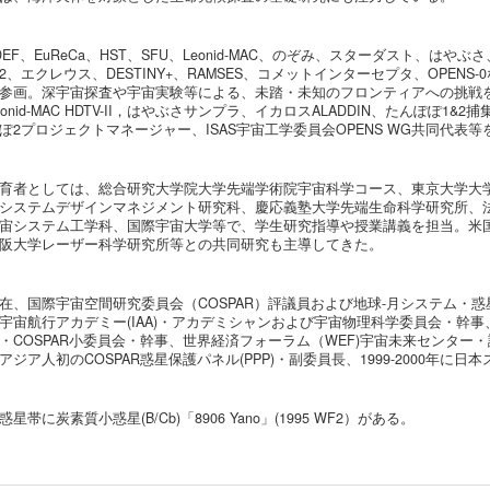
DEF、EuReCa、HST、SFU、Leonid-MAC、のぞみ、スターダスト、
2、エクレウス、DESTINY+、RAMSES、コメットインターセプタ、OPE
参画。深宇宙探査や宇宙実験等による、未踏・未知のフロンティアへの挑戦
eonid-MAC HDTV-II，はやぶさサンプラ、イカロスALADDIN、たんぽぽ1&
ぽ2プロジェクトマネージャー、ISAS宇宙工学委員会OPENS WG共同代表
育者としては、総合研究大学院大学先端学術院宇宙科学コース、東京大学大
システムデザインマネジメント研究科、慶応義塾大学先端生命科学研究所、
宙システム工学科、国際宇宙大学等で、学生研究指導や授業講義を担当。米
阪大学レーザー科学研究所等との共同研究も主導してきた。
在、国際宇宙空間研究委員会（COSPAR）評議員および地球-月システム・
宇宙航行アカデミー(IAA)・アカデミシャンおよび宇宙物理科学委員会・幹
・COSPAR小委員会・幹事、世界経済フォーラム（WEF)宇宙未来センター・諮問委員
アジア人初のCOSPAR惑星保護パネル(PPP)・副委員長、1999-2000年
惑星帯に炭素質小惑星(B/Cb)「8906 Yano」(1995 WF2）がある。