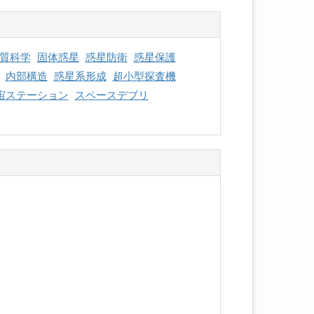
質科学
固体惑星
惑星防衛
惑星保護
内部構造
惑星系形成
超小型探査機
宙ステーション
スペースデブリ