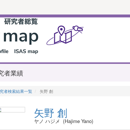
究者業績
究者検索結果一覧
矢野 創
矢野 創
ヤノ ハジメ (Hajime Yano)