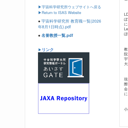
▶
宇宙科学研究所ウェブサイトへ戻る
▶Return to ISAS Website
L
ぽ
●
宇宙科学研究所 教育職一覧(2026
に
年8月1日時点).pdf
L
ぽ
●
名誉教授一覧.pdf
リンク
教
▶
院
宇
大
現
際
会
に
小