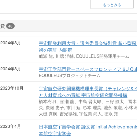
もっとみる
受賞
48
2024年3月
宇宙開発利用大賞・選考委員会特別賞 超小型
術の実証 内閣府
船瀬 龍, 川端 洋輔, EQUULEUS開発運用チーム
2024年3月
宇宙工学部門賞ースペースフロンティア 6U Cube
EQUULEUSプロジェクトチーム
2023年10月
宇宙航空研究開発機構理事長賞（チャレンジ&
と人材育成への貢献 宇宙航空研究開発機構
橋本樹明、船瀬 龍、中島 晋太郎、三好 航太、冨木
央, 廣瀬 史子, 市川 勉, 杉本 理英, 池永 敏憲, 小林 
大槻 真嗣, 吉光徹雄, 宇佐美 尚人, 徳永 翔
2023年4月
日本航空宇宙学会賞 論文賞 Initial Achievements of 
本航空宇宙学会