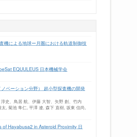
探査機による地球ー月圏における軌道制御技
Sat EQUULEUS 日本機械学会
イノベーション分野） 超小型探査機の開発
 淳史、鳥居 航、伊藤 大智、矢野 創、竹内
雄太, 菊池 隼仁, 平澤 遼, 森下 直樹, 坂東 信尚,
Hayabusa2 in Asteroid Proximity 日