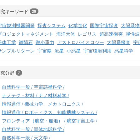
研究キーワード
29
宇宙観測機器開発
探査システム
化学進化
国際宇宙探査
太陽系物
プロジェクトマネジメント
海洋天体
レゴリス
超高速衝突
弾性波
粉体工学
微隕石
微小重力
アストロバイオロジー
太陽系探査
宇
サンプルリターン
宇宙塵
流星
小惑星
宇宙環境利用
惑星科学
研究分野
7
自然科学一般 / 宇宙惑星科学 /
ナノテク・材料 / ナノ材料科学 /
情報通信 / 機械力学、メカトロニクス /
情報通信 / ロボティクス、知能機械システム /
フロンティア（航空・船舶） / 航空宇宙工学 /
自然科学一般 / 固体地球科学 /
自然科学一般 / 天文学 /