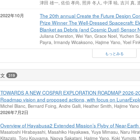
津田 雄一, 佐伯 孝尚, 照井 冬人, 中澤 暁, 吉川 
2022年10月
The 20th annual Create the Future Design Con
Prize Winner The Well-Dressed Spacecraft: El
Blanket as Debris (and Cosmic Dust) Sensor 
Juliana Cherston, Wei Yan, Grace Noel, Yuchen S
Payra, Irmandy Wicaksono, Hajime Yano, Yoel Fin
もっとみる
論文
319
TOWARDS A NEW COSPAR EXPLORATION ROADMAP 2026-2046: A 
Roadmap vision and proposed actions, with focus on LunarExplo
Michel Blanc, Bernard Foing, Andre Galli, Heather Smith, Hajime Yano
2026年7月2日
Overview of Hayabusa2 Extended Mission’s Flyby of Near-Earth 
Masatoshi Hirabayashi, Masahiko Hayakawa, Yuya Mimasu, Naru Hirat
Kitazato, Toru Kouyama, Naoya Sakatani, Hajime Yano, Koki Yumoto,