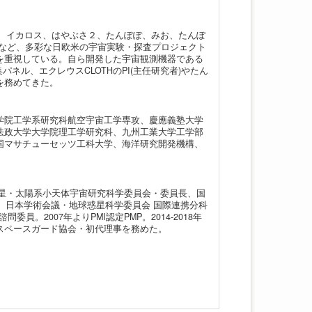
はやぶさ、イカロス、はやぶさ２、たんぽぽ、みお、たんぽ
NS-0など、多彩な日欧米の宇宙実験・探査プロジェクト
を重視している。自ら開発した宇宙観測機器である
2捕集パネル、エクレウスCLOTHのPI(主任研究者)やたん
等を務めてきた。
学院工学系研究科航空宇宙工学専攻、慶應義塾大学
法政大学大学院理工学研究科、九州工業大学工学部
国マサチューセッツ工科大学、海洋研究開発機構、
惑星・太陽系小天体宇宙研究科学委員会・委員長、国
事、日本学術会議・地球惑星科学委員会 国際連携分科
。2007年よりPMI認定PMP。2014-2018年
に日本スペースガード協会・初代理事を務めた。