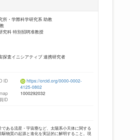
究所・学際科学研究系 助教
助教
研究科 特別招聘准教授
宙探査イニシアティブ 連携研究者
D ID
https://orcid.org/0000-0002-
4125-0802
hmap
1000292032
員ID
片である流星・宇宙塵など、太陽系小天体に関する
前駆物質の起源と進化を実証的に解明すること。現