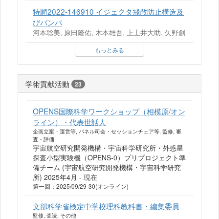
特願2022-146910 イジェクタ飛散防止構造及
びバンパ
河本聡美, 原田隆佑, 木本雄吾, 上土井大助, 矢野創
もっとみる
学術貢献活動
23
OPENS国際科学ワークショップ（相模原/オン
ライン）・代表世話人
企画立案・運営等, パネル司会・セッションチェア等, 監修, 審
査・評価
宇宙航空研究開発機構・宇宙科学研究所・外惑星
探査小型実験機（OPENS-0）プリプロジェクト準
備チーム (宇宙航空研究開発機構・宇宙科学研究
所) 2025年4月 - 現在
第一回：2025/09/29-30(オンライン)
文部科学省検定中学校理科教科書・編集委員
監修, 査読, その他