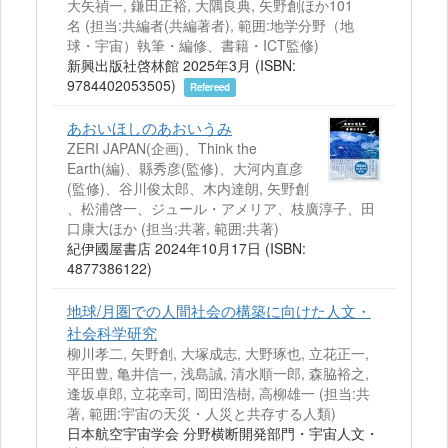
大矢禎一, 鎌田正裕, 大隅良典, 矢野創ほか101
名 (担当:共編者(共編著者), 範囲:地学分野（地
球・宇宙）執筆・編修、書籍・ICT監修)
新興出版社啓林館 2025年3月 (ISBN:
9784402053505)
Refereed
あおいほしのあおいうみ
ZERI JAPAN(企画)、Think the
Earth(編)、縣秀彦(監修)、大河内直彦
(監修)、谷川俊太郎、木内達朗, 矢野創
、松浦啓一、ジュール・アメリア、枝廣淳子、田
口康大ほか (担当:共著, 範囲:共著)
紀伊國屋書店 2024年10月17日 (ISBN:
4877386122)
地球/月圏での人間社会の構築に向けた人文・
社会科学研究
柳川孝二, 矢野創, 大塚成志, 大野琢也, 立花正一,
平田豊, 亀井信一, 浅島誠, 清水順一郎, 森脇裕之,
逢坂卓郎, 立花幸司, 岡田浩樹, 高柳雄一 (担当:共
著, 範囲:宇宙の天災・人災と共存する人類)
日本航空宇宙学会 分野横断開発部門・宇宙人文・