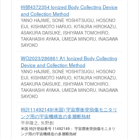
特開4372354 Ionized Body Collecting Device
and Collection Method
YANO HAJIME, SONE YOSHITSUGU, HOSONO
EIJI, KISHIMOTO HARUO, KITAURA HIROKAZU,
ASAKURA DAISUKE, ISHIYAMA TOMOHIRO,
TAKAHASHI AYAKA, UMEDA MINORU, INAGAWA
SAYOKO
WO2023/286861 A1 Ionized Body Collecting
Device and Collection Method
YANO HAJIME, SONE YOSHITSUGU, HOSONO
EIJI, KISHIMOTO HARUO, KITAURA HIROKAZU,
ASAKURA DAISUKE, ISHIYAMA TOMOHIRO,
TAKAHASHI AYAKA, UMEDA MINORU, INAGAWA
SAYOKO
特許11492149(米国) 宇宙塵衝突損傷モニタリ
ング用の宇宙機構造の多層断熱材
平井隆之, 矢野創
米国 特許登録番号 11492149： 宇宙塵衝突損傷モニタリ
ング用の宇宙機構造の多層断熱材