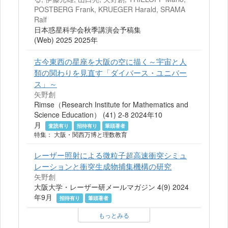
POSTBERG Frank, KRUEGER Harald, SRAMA
Ralf
日本惑星科学会秋季講演会予稿集
(Web) 2025 2025年
古今東西の星座を大阪の空に描く～宇宙と人
類の関わりを見直す「ダイバース・ユニバー
ス」～
矢野創
Rimse（Research Institute for Mathematics and
Science Education） (41) 2-8 2024年10
月
査読有り
招待有り
筆頭著者
特集： 大阪・関西万博と理数教育
レーザー照射による微粒子超高速衝突シミュ
レーションと衝突生成物捕集機構の研究
矢野創
大阪大学・レーザー研メールマガジン 4(9) 2024
年9月
招待有り
筆頭著者
もっとみる