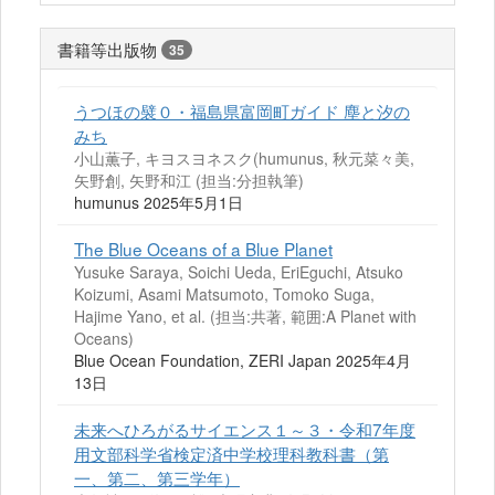
書籍等出版物
35
うつほの襞０・福島県富岡町ガイド 塵と汐の
みち
小山薫子, キヨスヨネスク(humunus, 秋元菜々美,
矢野創, 矢野和江 (担当:分担執筆)
humunus 2025年5月1日
The Blue Oceans of a Blue Planet
Yusuke Saraya, Soichi Ueda, EriEguchi, Atsuko
Koizumi, Asami Matsumoto, Tomoko Suga,
Hajime Yano, et al. (担当:共著, 範囲:A Planet with
Oceans)
Blue Ocean Foundation, ZERI Japan 2025年4月
13日
未来へひろがるサイエンス１～３・令和7年度
用文部科学省検定済中学校理科教科書（第
一、第二、第三学年）