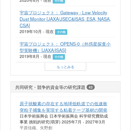
その他
宇宙プロジェクト： Gateway - Low Velocity
Dust Monitor [JAXA/JSEC&ISAS, ESA, NASA,
CSA]
2019年10月 - 現在
その他
宇宙プロジェクト： OPENS-0（外惑星探査小
型実験機）[JAXA/ISAS]
2019年8月 - 現在
その他
もっとみる
共同研究・競争的資金等の研究課題
43
原子状酸素の存在する地球低軌道での低速衝
突粒子捕集を実現する粘着テープ基材の開発
日本学術振興会 日本学術振興会 科学研究費助成
事業 挑戦的研究(萌芽) 2025年7月 - 2027年3月
平原佳織、矢野創