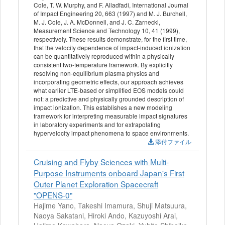
Cole, T. W. Murphy, and F. Alladfadi, International Journal
of Impact Engineering 20, 663 (1997) and M. J. Burchell,
M. J. Cole, J. A. McDonnell, and J. C. Zarnecki,
Measurement Science and Technology 10, 41 (1999),
respectively. These results demonstrate, for the first time,
that the velocity dependence of impact-induced ionization
can be quantitatively reproduced within a physically
consistent two-temperature framework. By explicitly
resolving non-equilibrium plasma physics and
incorporating geometric effects, our approach achieves
what earlier LTE-based or simplified EOS models could
not: a predictive and physically grounded description of
impact ionization. This establishes a new modeling
framework for interpreting measurable impact signatures
in laboratory experiments and for extrapolating
hypervelocity impact phenomena to space environments.
添付ファイル
Cruising and Flyby Sciences with Multi-
Purpose Instruments onboard Japan's First
Outer Planet Exploration Spacecraft
"OPENS-0"
Hajime Yano, Takeshi Imamura, Shuji Matsuura,
Naoya Sakatani, Hiroki Ando, Kazuyoshi Arai,