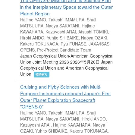
in the Interplanetary Space toward the Outer
Planet Region
Hajime YANO, Takeshi IMAMURA, Shuji
MATSUURA, Naoya SAKATANI, Hajime
KAWAHARA, Kazuyoshi ARAI, Atsushi TOMIKI,
Hiroki ANDO, Yuhito SHIBAIKE, Naoya OZAKI,
Kakeru TOKUNAGA, Ryu FUNASE, JAXA/ISAS
OPENS, Pre-Project Candidate Team
Japan Geophysical Union-American Geophysical
Union Joint Meeting 2026 2026年5月26日 Japan
Geophysical Union and American Geophysical
Union
招待有り
Cruising and Flyby Sciences with Multi-
Purpose Instruments onboard Japan's First
Outer Planet Exploration Spacecraft
"OPENS-0"
Hajime YANO, Takeshi IMAMURA, Shuji
MATSUURA, Naoya SAKATANI, Hiroki ANDO,
Kazuyoshi ARAI, Hajime KAWAHARA, Naoya
OZAKI, Yuhito SHIBAIKE, Kakeru TOKUNAGA,