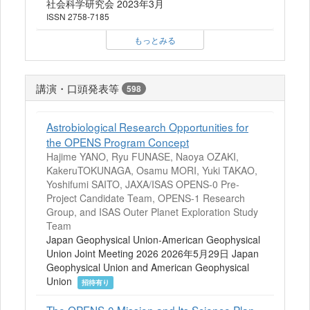
社会科学研究会 2023年3月
ISSN 2758-7185
もっとみる
講演・口頭発表等
598
Astrobiological Research Opportunities for
the OPENS Program Concept
Hajime YANO, Ryu FUNASE, Naoya OZAKI,
KakeruTOKUNAGA, Osamu MORI, Yuki TAKAO,
Yoshifumi SAITO, JAXA/ISAS OPENS-0 Pre-
Project Candidate Team, OPENS-1 Research
Group, and ISAS Outer Planet Exploration Study
Team
Japan Geophysical Union-American Geophysical
Union Joint Meeting 2026 2026年5月29日 Japan
Geophysical Union and American Geophysical
Union
招待有り
The OPENS-0 Mission and Its Science Plan