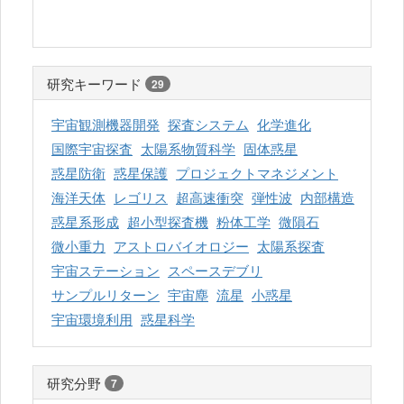
研究キーワード
29
宇宙観測機器開発
探査システム
化学進化
国際宇宙探査
太陽系物質科学
固体惑星
惑星防衛
惑星保護
プロジェクトマネジメント
海洋天体
レゴリス
超高速衝突
弾性波
内部構造
惑星系形成
超小型探査機
粉体工学
微隕石
微小重力
アストロバイオロジー
太陽系探査
宇宙ステーション
スペースデブリ
サンプルリターン
宇宙塵
流星
小惑星
宇宙環境利用
惑星科学
研究分野
7