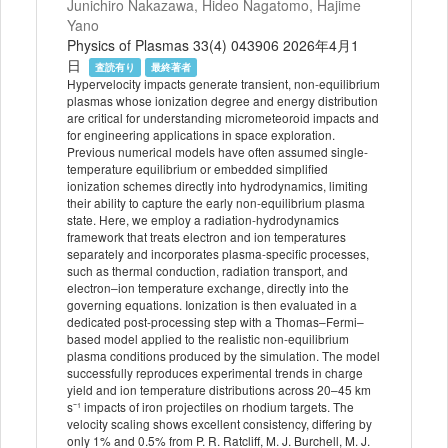
Junichiro Nakazawa, Hideo Nagatomo, Hajime
Yano
Physics of Plasmas 33(4) 043906 2026年4月1
日
査読有り
最終著者
Hypervelocity impacts generate transient, non-equilibrium
plasmas whose ionization degree and energy distribution
are critical for understanding micrometeoroid impacts and
for engineering applications in space exploration.
Previous numerical models have often assumed single-
temperature equilibrium or embedded simplified
ionization schemes directly into hydrodynamics, limiting
their ability to capture the early non-equilibrium plasma
state. Here, we employ a radiation-hydrodynamics
framework that treats electron and ion temperatures
separately and incorporates plasma-specific processes,
such as thermal conduction, radiation transport, and
electron–ion temperature exchange, directly into the
governing equations. Ionization is then evaluated in a
dedicated post-processing step with a Thomas–Fermi–
based model applied to the realistic non-equilibrium
plasma conditions produced by the simulation. The model
successfully reproduces experimental trends in charge
yield and ion temperature distributions across 20–45 km
s⁻¹ impacts of iron projectiles on rhodium targets. The
velocity scaling shows excellent consistency, differing by
only 1% and 0.5% from P. R. Ratcliff, M. J. Burchell, M. J.