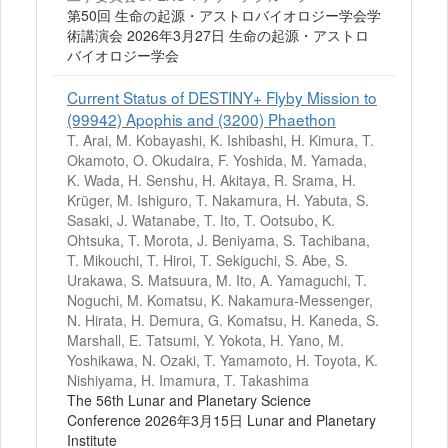
第50回 生命の起源・アストロバイオロジー学会学
術講演会 2026年3月27日 生命の起源・アストロ
バイオロジー学会
Current Status of DESTINY+ Flyby Mission to
(99942) Apophis and (3200) Phaethon
T. Arai, M. Kobayashi, K. Ishibashi, H. Kimura, T.
Okamoto, O. Okudaira, F. Yoshida, M. Yamada,
K. Wada, H. Senshu, H. Akitaya, R. Srama, H.
Krüger, M. Ishiguro, T. Nakamura, H. Yabuta, S.
Sasaki, J. Watanabe, T. Ito, T. Ootsubo, K.
Ohtsuka, T. Morota, J. Beniyama, S. Tachibana,
T. Mikouchi, T. Hiroi, T. Sekiguchi, S. Abe, S.
Urakawa, S. Matsuura, M. Ito, A. Yamaguchi, T.
Noguchi, M. Komatsu, K. Nakamura-Messenger,
N. Hirata, H. Demura, G. Komatsu, H. Kaneda, S.
Marshall, E. Tatsumi, Y. Yokota, H. Yano, M.
Yoshikawa, N. Ozaki, T. Yamamoto, H. Toyota, K.
Nishiyama, H. Imamura, T. Takashima
The 56th Lunar and Planetary Science
Conference 2026年3月15日 Lunar and Planetary
Institute