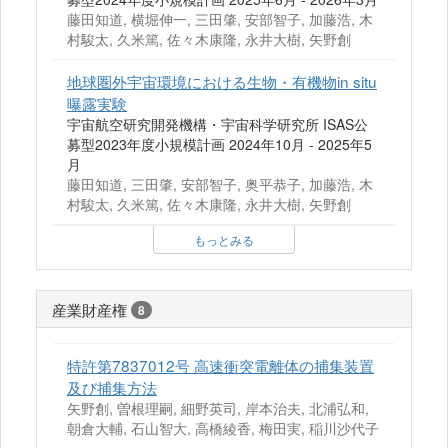
藤田知道, 横堀伸一, 三田肇, 安部智子, 加藤浩, 木
村駿太, 久米篤, 佐々木康隆, 永井大樹, 矢野創
地球圏外宇宙環境における生物・有機物in situ
曝露実験
宇宙航空研究開発機構・宇宙科学研究所 ISAS公
募型2023年度小規模計画 2024年10月 - 2025年5
月
藤田知道, 三田肇, 安部智子, 奥平恭子, 加藤浩, 木
村駿太, 久米篤, 佐々木康隆, 永井大樹, 矢野創
もっとみる
産業財産権
8
特許第7837012号 高速衝突電離体の捕集装置
及び捕集方法
矢野創, 曽根理嗣, 細野英司, 岸本治夫, 北浦弘和,
朝倉大輔, 石山智大, 高橋綾香, 梅田実, 稲川沙代子