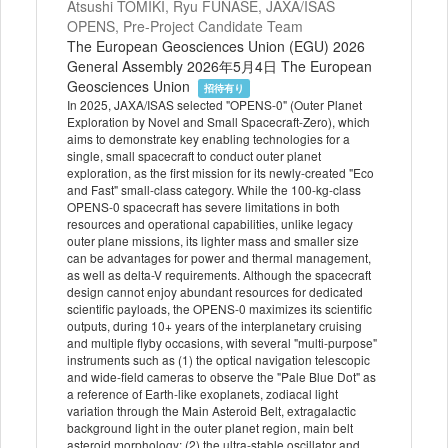
Atsushi TOMIKI, Ryu FUNASE, JAXA/ISAS
OPENS, Pre-Project Candidate Team
The European Geosciences Union (EGU) 2026
General Assembly 2026年5月4日 The European
Geosciences Union
招待有り
In 2025, JAXA/ISAS selected "OPENS-0" (Outer Planet
Exploration by Novel and Small Spacecraft-Zero), which
aims to demonstrate key enabling technologies for a
single, small spacecraft to conduct outer planet
exploration, as the first mission for its newly-created "Eco
and Fast" small-class category. While the 100-kg-class
OPENS-0 spacecraft has severe limitations in both
resources and operational capabilities, unlike legacy
outer plane missions, its lighter mass and smaller size
can be advantages for power and thermal management,
as well as delta-V requirements. Although the spacecraft
design cannot enjoy abundant resources for dedicated
scientific payloads, the OPENS-0 maximizes its scientific
outputs, during 10+ years of the interplanetary cruising
and multiple flyby occasions, with several "multi-purpose"
instruments such as (1) the optical navigation telescopic
and wide-field cameras to observe the "Pale Blue Dot" as
a reference of Earth-like exoplanets, zodiacal light
variation through the Main Asteroid Belt, extragalactic
background light in the outer planet region, main belt
asteroid morphology; (2) the ultra-stable oscillator and