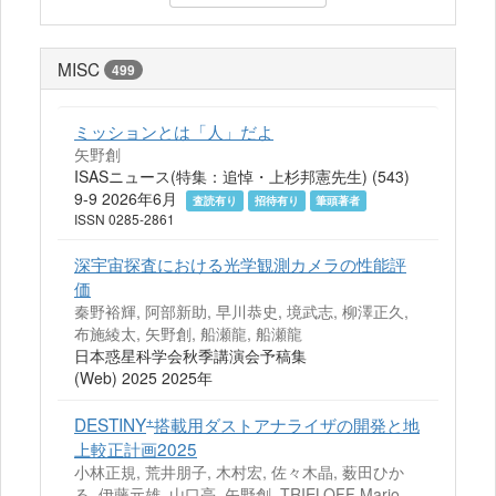
MISC
499
ミッションとは「人」だよ
矢野創
ISASニュース(特集：追悼・上杉邦憲先生) (543)
9-9 2026年6月
査読有り
招待有り
筆頭著者
ISSN 0285-2861
深宇宙探査における光学観測カメラの性能評
価
秦野裕輝, 阿部新助, 早川恭史, 境武志, 柳澤正久,
布施綾太, 矢野創, 船瀬龍, 船瀬龍
日本惑星科学会秋季講演会予稿集
(Web) 2025 2025年
+
DESTINY
搭載用ダストアナライザの開発と地
上較正計画2025
小林正規, 荒井朋子, 木村宏, 佐々木晶, 薮田ひか
る, 伊藤元雄, 山口亮, 矢野創, TRIELOFF Mario,