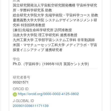
所属
国立研究開発法人宇宙航空研究開発機構 宇宙科学研究
所・学際科学研究系 助教
総合研究大学院大学 先端学術院・宇宙科学コース 助教
慶應義塾大学大学院 システムデザインマネジメント研
究科 特別招聘准教授
(兼任)先端生命科学研究所 訪問准教授
法政大学大学院 理工学研究科 連携准教授
九州工業大学 工学部宇宙システム工学科 非常勤講師
米国・マサチューセッツ工科大学 メディアラボ・宇宙
探査イニシアティブ 連携研究者
学位
Ph.D.（宇宙科学）(1995年10月 英国ケント大学)
研究者番号
00321571
ORCID ID
https://orcid.org/0000-0002-4125-0802
J-GLOBAL ID
200901039611171139