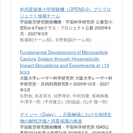
外惑星探査小型実験機（OPENS-0）プリプロ
ジェクト候補チーム
宇宙航空研究開発機構・宇宙科学研究所 公募型小
型Eco＆Fastクラス・プロジェクト公募 2025年4
月 - 2027年3月
船瀬龍[チーム長]-, 矢野創[副チーム長]-
Fundamental Development of Microparticle
Capture System through Hypervelocity
Impact Simulations and Experiments at >10
km/s
大阪大学レーザー科学研究所 大阪大学レーザー科
学研究所・共同利用研究B-1 2020年10月 - 2027
年3月
矢野創, 長友英夫, 佐野孝好, 中村浩隆, 尾崎典雅,
中澤淳一郎, (平井隆之), (田端誠), (弘中 陽一郎)
デイジー（Daisy）：月面極域における地球生
物の耐性評価と惑星保護の推進
宇宙航空研究開発機構・宇宙科学研究所 ISAS公
募型2024年度小規模計画 2025年6月 - 2026年3月