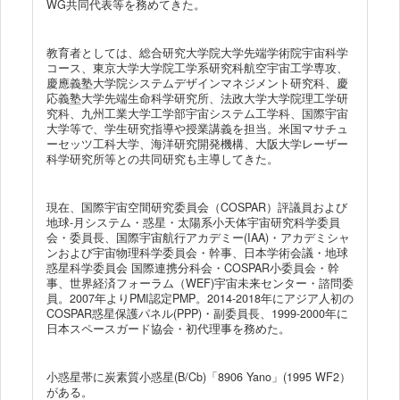
WG共同代表等を務めてきた。
教育者としては、総合研究大学院大学先端学術院宇宙科学
コース、東京大学大学院工学系研究科航空宇宙工学専攻、
慶應義塾大学院システムデザインマネジメント研究科、慶
応義塾大学先端生命科学研究所、法政大学大学院理工学研
究科、九州工業大学工学部宇宙システム工学科、国際宇宙
大学等で、学生研究指導や授業講義を担当。米国マサチュ
ーセッツ工科大学、海洋研究開発機構、大阪大学レーザー
科学研究所等との共同研究も主導してきた。
現在、国際宇宙空間研究委員会（COSPAR）評議員および
地球-月システム・惑星・太陽系小天体宇宙研究科学委員
会・委員長、国際宇宙航行アカデミー(IAA)・アカデミシャ
ンおよび宇宙物理科学委員会・幹事、日本学術会議・地球
惑星科学委員会 国際連携分科会・COSPAR小委員会・幹
事、世界経済フォーラム（WEF)宇宙未来センター・諮問委
員。2007年よりPMI認定PMP。2014-2018年にアジア人初の
COSPAR惑星保護パネル(PPP)・副委員長、1999-2000年に
日本スペースガード協会・初代理事を務めた。
小惑星帯に炭素質小惑星(B/Cb)「8906 Yano」(1995 WF2）
がある。