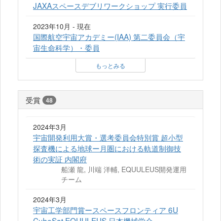
JAXAスペースデブリワークショップ 実行委員
2023年10月 - 現在
国際航空宇宙アカデミー(IAA) 第二委員会（宇
宙生命科学）・委員
もっとみる
受賞
48
2024年3月
宇宙開発利用大賞・選考委員会特別賞 超小型
探査機による地球ー月圏における軌道制御技
術の実証 内閣府
船瀬 龍, 川端 洋輔, EQUULEUS開発運用
チーム
2024年3月
宇宙工学部門賞ースペースフロンティア 6U
CubeSat EQUULEUS 日本機械学会