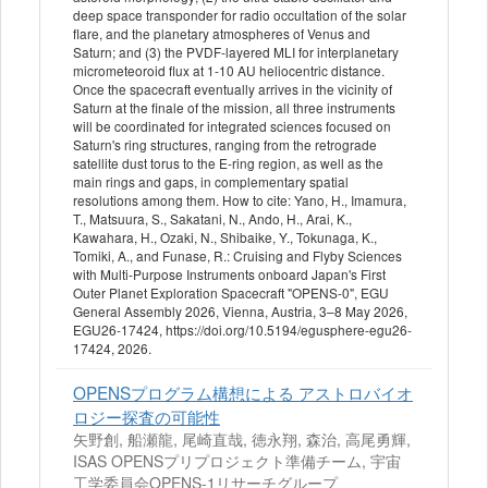
deep space transponder for radio occultation of the solar
flare, and the planetary atmospheres of Venus and
Saturn; and (3) the PVDF-layered MLI for interplanetary
micrometeoroid flux at 1-10 AU heliocentric distance.
Once the spacecraft eventually arrives in the vicinity of
Saturn at the finale of the mission, all three instruments
will be coordinated for integrated sciences focused on
Saturn's ring structures, ranging from the retrograde
satellite dust torus to the E-ring region, as well as the
main rings and gaps, in complementary spatial
resolutions among them. How to cite: Yano, H., Imamura,
T., Matsuura, S., Sakatani, N., Ando, H., Arai, K.,
Kawahara, H., Ozaki, N., Shibaike, Y., Tokunaga, K.,
Tomiki, A., and Funase, R.: Cruising and Flyby Sciences
with Multi-Purpose Instruments onboard Japan's First
Outer Planet Exploration Spacecraft "OPENS-0", EGU
General Assembly 2026, Vienna, Austria, 3–8 May 2026,
EGU26-17424, https://doi.org/10.5194/egusphere-egu26-
17424, 2026.
OPENSプログラム構想による アストロバイオ
ロジー探査の可能性
矢野創, 船瀬龍, 尾崎直哉, 徳永翔, 森治, 高尾勇輝,
ISAS OPENSプリプロジェクト準備チーム, 宇宙
工学委員会OPENS-1リサーチグループ