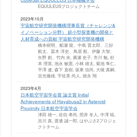
EQUULEUSプロジェクトチーム
2023年10月
宇宙航空研究開発機構理事長賞（チャレンジ&
イノベーション分野） 超小型探査機の開発と
人材育成への貢献 宇宙航空研究開発機構
橋本樹明、船瀬 龍、中島 晋太郎、三好
航太、冨木 淳史、鳥居 航、伊藤 大智、
矢野 創、竹内 央, 廣瀬 史子, 市川 勉, 杉
本 理英, 池永 敏憲, 小林 雄太, 菊池 隼仁,
平澤 遼, 森下 直樹, 坂東 信尚, 大槻 真嗣,
吉光徹雄, 宇佐美 尚人, 徳永 翔
2023年4月
日本航空宇宙学会賞 論文賞 Initial
Achievements of Hayabusa2 in Asteroid
Proximity 日本航空宇宙学会
津田 雄一, 佐伯 孝尚, 照井 冬人, 中澤 暁,
吉川 真, 渡邊 誠一郎, はやぶさ2プロジェ
クトチーム