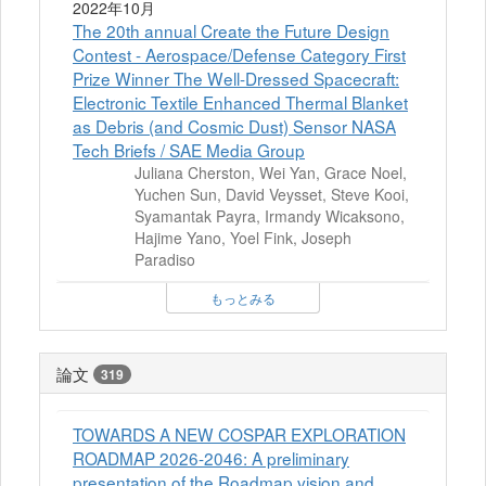
2022年10月
The 20th annual Create the Future Design
Contest - Aerospace/Defense Category First
Prize Winner The Well-Dressed Spacecraft:
Electronic Textile Enhanced Thermal Blanket
as Debris (and Cosmic Dust) Sensor NASA
Tech Briefs / SAE Media Group
Juliana Cherston, Wei Yan, Grace Noel,
Yuchen Sun, David Veysset, Steve Kooi,
Syamantak Payra, Irmandy Wicaksono,
Hajime Yano, Yoel Fink, Joseph
Paradiso
もっとみる
論文
319
TOWARDS A NEW COSPAR EXPLORATION
ROADMAP 2026-2046: A preliminary
presentation of the Roadmap vision and