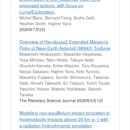
proposed actions, with focus on
LunarExploration.
Michel Blanc, Bernard Foing, Andre Galli,
Heather Smith, Hajime Yano
2026年7月2日
Overview of Hayabusa2 Extended Mission’s
Flyby of Near-Earth Asteroid (98943) Torifune
Masatoshi Hirabayashi, Masahiko Hayakawa,
Yuya Mimasu, Naru Hirata, Takuya Iwaki,
Shunichi Kamata, Kohei Kitazato, Toru Kouyama,
Naoya Sakatani, Hajime Yano, Koki Yumoto,
Masahiro Fujiwara, Sumito Shimomura, Takanao
Saiki, Hiroshi Takeuchi, Eri Tatsumi, Yuichi Tsuda,
Yasuhiro Yokota, Makoto Yoshikawa, Satoshi
Tanaka
The Planetary Science Journal 2026年5月1日
Modeling non-equilibrium impact ionization in
hypervelocity impacts above 20 km s−1 with
a radiation hydrodynamic simulation