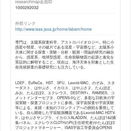
researchmap会員ID
1000292032
外部リンク
http://www.isas.jaxa.jp/home/labam/home
専門は、太陽系探査科学、アストロバイオロジー。特に小
惑星や彗星、その破片である流星・宇宙塵など、太陽系小
天体に関する探査・実験・分析・観測・理論的研究の融合
から、惑星系、地球型惑星、生命前駆物質の起源と進化を
実証的に解明すること。現在は、海洋天体を対象とした生
命兆候探査の基礎研究にも注力している。
LDEF、EuReCa、HST、SFU、Leonid-MAC、のぞみ、スタ
ーダスト、はやぶさ、イカロス、はやぶさ２、たんぽぽ、
みお、たんぽぽ2、エクレウス、DESTINY+、RAMSES、コ
メットインターセプタ、OPENS-0など、多彩な日欧米の宇
宙実験・探査プロジェクトに参画。深宇宙探査や宇宙実験
等による、未踏・未知のフロンティアへの挑戦を重視して
いる。自ら開発した宇宙観測機器であるLeonid-MAC HDTV-
II，はやぶさサンプラ、イカロスALADDIN、たんぽぽ1&2捕
集パネル、エクレウスCLOTHのPI(主任研究者)やたんぽぽ2
プロジェクトマネージャー、ISAS宇宙工学委員会OPENS