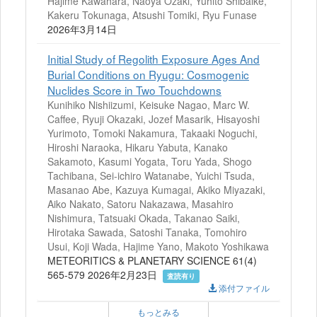
Hajime Kawahara, Naoya Ozaki, Yuhito Shibaike,
Kakeru Tokunaga, Atsushi Tomiki, Ryu Funase
2026年3月14日
Initial Study of Regolith Exposure Ages And
Burial Conditions on Ryugu: Cosmogenic
Nuclides Score in Two Touchdowns
Kunihiko Nishiizumi, Keisuke Nagao, Marc W.
Caffee, Ryuji Okazaki, Jozef Masarik, Hisayoshi
Yurimoto, Tomoki Nakamura, Takaaki Noguchi,
Hiroshi Naraoka, Hikaru Yabuta, Kanako
Sakamoto, Kasumi Yogata, Toru Yada, Shogo
Tachibana, Sei-ichiro Watanabe, Yuichi Tsuda,
Masanao Abe, Kazuya Kumagai, Akiko Miyazaki,
Aiko Nakato, Satoru Nakazawa, Masahiro
Nishimura, Tatsuaki Okada, Takanao Saiki,
Hirotaka Sawada, Satoshi Tanaka, Tomohiro
Usui, Koji Wada, Hajime Yano, Makoto Yoshikawa
METEORITICS & PLANETARY SCIENCE 61(4)
565-579 2026年2月23日
査読有り
添付ファイル
もっとみる