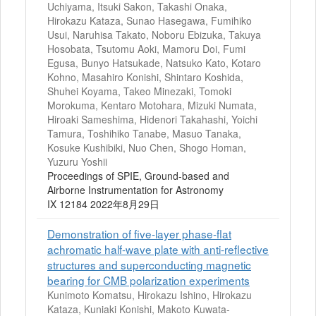
Uchiyama, Itsuki Sakon, Takashi Onaka,
Hirokazu Kataza, Sunao Hasegawa, Fumihiko
Usui, Naruhisa Takato, Noboru Ebizuka, Takuya
Hosobata, Tsutomu Aoki, Mamoru Doi, Fumi
Egusa, Bunyo Hatsukade, Natsuko Kato, Kotaro
Kohno, Masahiro Konishi, Shintaro Koshida,
Shuhei Koyama, Takeo Minezaki, Tomoki
Morokuma, Kentaro Motohara, Mizuki Numata,
Hiroaki Sameshima, Hidenori Takahashi, Yoichi
Tamura, Toshihiko Tanabe, Masuo Tanaka,
Kosuke Kushibiki, Nuo Chen, Shogo Homan,
Yuzuru Yoshii
Proceedings of SPIE, Ground-based and
Airborne Instrumentation for Astronomy
IX 12184 2022年8月29日
Demonstration of five-layer phase-flat
achromatic half-wave plate with anti-reflective
structures and superconducting magnetic
bearing for CMB polarization experiments
Kunimoto Komatsu, Hirokazu Ishino, Hirokazu
Kataza, Kuniaki Konishi, Makoto Kuwata-