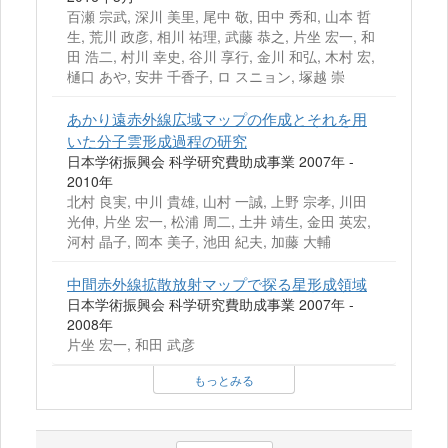
百瀬 宗武, 深川 美里, 尾中 敬, 田中 秀和, 山本 哲
生, 荒川 政彦, 相川 祐理, 武藤 恭之, 片坐 宏一, 和
田 浩二, 村川 幸史, 谷川 享行, 金川 和弘, 木村 宏,
樋口 あや, 安井 千香子, ロ スニョン, 塚越 崇
あかり遠赤外線広域マップの作成とそれを用
いた分子雲形成過程の研究
日本学術振興会 科学研究費助成事業 2007年 -
2010年
北村 良実, 中川 貴雄, 山村 一誠, 上野 宗孝, 川田
光伸, 片坐 宏一, 松浦 周二, 土井 靖生, 金田 英宏,
河村 晶子, 岡本 美子, 池田 紀夫, 加藤 大輔
中間赤外線拡散放射マップで探る星形成領域
日本学術振興会 科学研究費助成事業 2007年 -
2008年
片坐 宏一, 和田 武彦
もっとみる