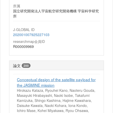
所属
国立研究開発法人宇宙航空研究開発機構 宇宙科学研究
所
J-GLOBAL ID
202001007925227103
researchmap会員ID
R000009969
論文
200
Conceptual design of the satellite payload for
the JASMINE mission
Hirokazu Kataza, Ryouhei Kano, Naoteru Gouda,
Masayuki Hirabayashi, Naoki Isobe, Takafumi
Kamizuka, Shingo Kashima, Hajime Kawahara,
Daisuke Kawata, Naoki Kohara, Iona Kondo,
Ichiro Mase, Kohei Miyakawa, Ryou Ohsawa,