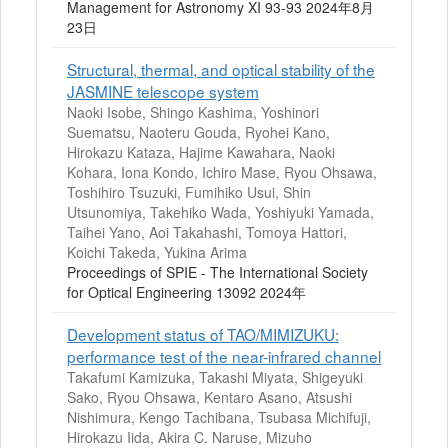
Management for Astronomy XI 93-93 2024年8月
23日
Structural, thermal, and optical stability of the
JASMINE telescope system
Naoki Isobe, Shingo Kashima, Yoshinori
Suematsu, Naoteru Gouda, Ryohei Kano,
Hirokazu Kataza, Hajime Kawahara, Naoki
Kohara, Iona Kondo, Ichiro Mase, Ryou Ohsawa,
Toshihiro Tsuzuki, Fumihiko Usui, Shin
Utsunomiya, Takehiko Wada, Yoshiyuki Yamada,
Taihei Yano, Aoi Takahashi, Tomoya Hattori,
Koichi Takeda, Yukina Arima
Proceedings of SPIE - The International Society
for Optical Engineering 13092 2024年
Development status of TAO/MIMIZUKU:
performance test of the near-infrared channel
Takafumi Kamizuka, Takashi Miyata, Shigeyuki
Sako, Ryou Ohsawa, Kentaro Asano, Atsushi
Nishimura, Kengo Tachibana, Tsubasa Michifuji,
Hirokazu Iida, Akira C. Naruse, Mizuho