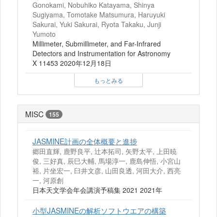
Gonokami, Nobuhiko Katayama, Shinya
Sugiyama, Tomotake Matsumura, Haruyuki
Sakurai, Yuki Sakurai, Ryota Takaku, Junji
Yumoto
Millimeter, Submillimeter, and Far-Infrared
Detectors and Instrumentation for Astronomy
X 11453 2020年12月18日
もっとみる
MISC
155
JASMINE計画の全体概要と進捗
郷田直輝, 鹿野良平, 辻本拓司, 矢野太平, 上田暁
俊, 三好真, 辰巳大輔, 馬場淳一, 鹿島伸悟, 小宮山
裕, 片坐宏一, 臼井文彦, 山田良透, 河田大介, 西亮
一, 河原創
日本天文学会年会講演予稿集 2021 2021年
小型JASMINEの解析ソフトウエアの構築