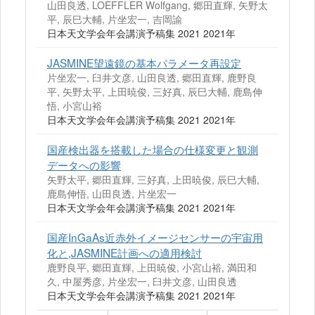
山田良透, LOEFFLER Wolfgang, 郷田直輝, 矢野太
平, 辰巳大輔, 片坐宏一, 吉岡諭
日本天文学会年会講演予稿集 2021 2021年
JASMINE望遠鏡の基本パラメータ再設定
片坐宏一, 臼井文彦, 山田良透, 郷田直輝, 鹿野良
平, 矢野太平, 上田暁俊, 三好真, 辰巳大輔, 鹿島伸
悟, 小宮山裕
日本天文学会年会講演予稿集 2021 2021年
国産検出器を搭載した場合の仕様変更と観測
データへの影響
矢野太平, 郷田直輝, 三好真, 上田暁俊, 辰巳大輔,
鹿島伸悟, 山田良透, 片坐宏一
日本天文学会年会講演予稿集 2021 2021年
国産InGaAs近赤外イメージセンサーの宇宙用
化と,JASMINE計画への適用検討
鹿野良平, 郷田直輝, 上田暁俊, 小宮山裕, 満田和
久, 中屋秀彦, 片坐宏一, 臼井文彦, 山田良透
日本天文学会年会講演予稿集 2021 2021年