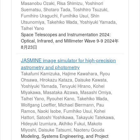
Masanobu Ozaki, Risa Shimizu, Yoshinori
Suematsu, Shotaro Tada, Toshihiro Tsuzuki,
Fumihiro Uraguchi, Fumihiko Usui, Shin
Utsunomiya, Takehiko Wada, Yoshiyuki Yamada,
Taihei Yano
Space Telescopes and Instrumentation 2024:
Optical, Infrared, and Millimeter Wave 9-9 2024年
8月23日
JASMINE image simulator for high-precision
astrometry and photometry
Takafumi Kamizuka, Hajime Kawahara, Ryou
Ohsawa, Hirokazu Kataza, Daisuke Kawata,
Yoshiyuki Yamada, Teruyuki Hirano, Kohei
Miyakawa, Masataka Aizawa, Masashi Omiya,
Taihei Yano, Ryouhei Kano, Takehiko Wada,
Wolfgang Loeffler, Michael Biermann, Pau
Ramos, Naoki Isobe, Fumihiko Usui, Kohei
Hattori, Satoshi Yoshikawa, Takayuki Tatekawa,
Hideyuki Izumiura, Akihiko Fukui, Makoto
Miyoshi, Daisuke Tatsumi, Naoteru Gouda
Modeling, Systems Engineering, and Project