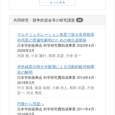
もっとみる
共同研究・競争的資金等の研究課題
26
マルチジェネレーション衛星で探る長周期系
外惑星の普遍性解明のための検出器開発
日本学術振興会 科学研究費助成事業 2023年4月 -
2026年3月
河原 創, 小谷 隆行, 和田 武彦, 片坐 宏一
赤外線高分散分光観測による活動的銀河核構
造の解明
日本学術振興会 科学研究費助成事業 2014年4月 -
2018年3月
中川 貴雄, 猿楽 祐樹, 小林 尚人, 和田 武彦, 片坐
宏一, 河北 秀世
円盤から惑星へ
日本学術振興会 科学研究費助成事業 2011年4月 -
2016年3月