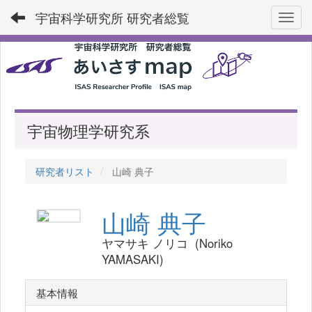
宇宙科学研究所 研究者総覧
Toggl
宇宙物理学研究系
研究者リスト
山崎 典子
山崎 典子
ヤマサキ ノリコ (Noriko
YAMASAKI)
基本情報