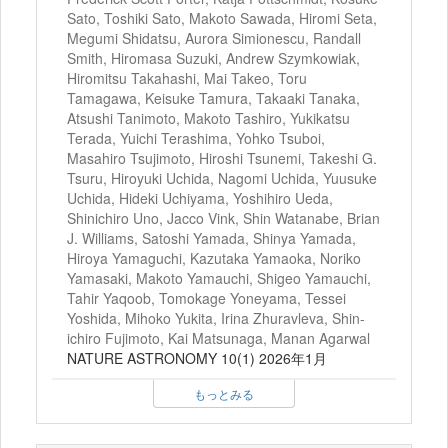
Sato, Toshiki Sato, Makoto Sawada, Hiromi Seta,
Megumi Shidatsu, Aurora Simionescu, Randall
Smith, Hiromasa Suzuki, Andrew Szymkowiak,
Hiromitsu Takahashi, Mai Takeo, Toru
Tamagawa, Keisuke Tamura, Takaaki Tanaka,
Atsushi Tanimoto, Makoto Tashiro, Yukikatsu
Terada, Yuichi Terashima, Yohko Tsuboi,
Masahiro Tsujimoto, Hiroshi Tsunemi, Takeshi G.
Tsuru, Hiroyuki Uchida, Nagomi Uchida, Yuusuke
Uchida, Hideki Uchiyama, Yoshihiro Ueda,
Shinichiro Uno, Jacco Vink, Shin Watanabe, Brian
J. Williams, Satoshi Yamada, Shinya Yamada,
Hiroya Yamaguchi, Kazutaka Yamaoka, Noriko
Yamasaki, Makoto Yamauchi, Shigeo Yamauchi,
Tahir Yaqoob, Tomokage Yoneyama, Tessei
Yoshida, Mihoko Yukita, Irina Zhuravleva, Shin-
ichiro Fujimoto, Kai Matsunaga, Manan Agarwal
NATURE ASTRONOMY 10(1) 2026年1月
もっとみる