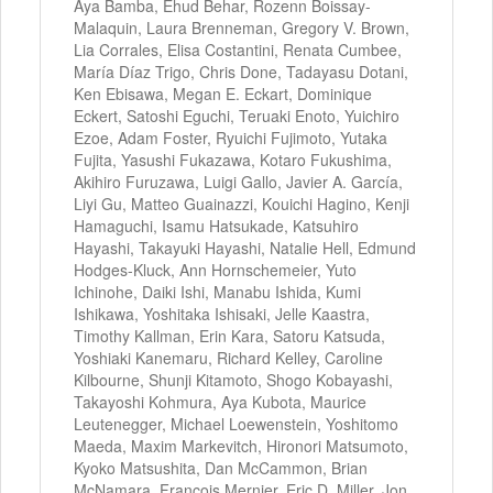
Aya Bamba, Ehud Behar, Rozenn Boissay-
Malaquin, Laura Brenneman, Gregory V. Brown,
Lia Corrales, Elisa Costantini, Renata Cumbee,
María Díaz Trigo, Chris Done, Tadayasu Dotani,
Ken Ebisawa, Megan E. Eckart, Dominique
Eckert, Satoshi Eguchi, Teruaki Enoto, Yuichiro
Ezoe, Adam Foster, Ryuichi Fujimoto, Yutaka
Fujita, Yasushi Fukazawa, Kotaro Fukushima,
Akihiro Furuzawa, Luigi Gallo, Javier A. García,
Liyi Gu, Matteo Guainazzi, Kouichi Hagino, Kenji
Hamaguchi, Isamu Hatsukade, Katsuhiro
Hayashi, Takayuki Hayashi, Natalie Hell, Edmund
Hodges-Kluck, Ann Hornschemeier, Yuto
Ichinohe, Daiki Ishi, Manabu Ishida, Kumi
Ishikawa, Yoshitaka Ishisaki, Jelle Kaastra,
Timothy Kallman, Erin Kara, Satoru Katsuda,
Yoshiaki Kanemaru, Richard Kelley, Caroline
Kilbourne, Shunji Kitamoto, Shogo Kobayashi,
Takayoshi Kohmura, Aya Kubota, Maurice
Leutenegger, Michael Loewenstein, Yoshitomo
Maeda, Maxim Markevitch, Hironori Matsumoto,
Kyoko Matsushita, Dan McCammon, Brian
McNamara, François Mernier, Eric D. Miller, Jon