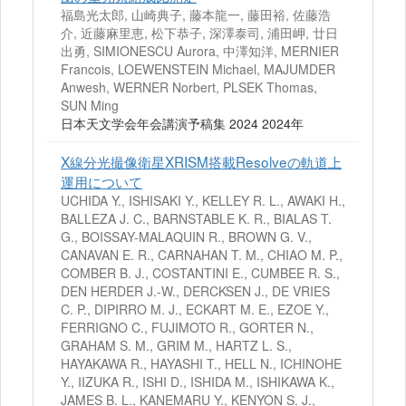
福島光太郎, 山崎典子, 藤本龍一, 藤田裕, 佐藤浩
介, 近藤麻里恵, 松下恭子, 深澤泰司, 浦田岬, 廿日
出勇, SIMIONESCU Aurora, 中澤知洋, MERNIER
Francois, LOEWENSTEIN Michael, MAJUMDER
Anwesh, WERNER Norbert, PLSEK Thomas,
SUN Ming
日本天文学会年会講演予稿集 2024 2024年
X線分光撮像衛星XRISM搭載Resolveの軌道上
運用について
UCHIDA Y., ISHISAKI Y., KELLEY R. L., AWAKI H.,
BALLEZA J. C., BARNSTABLE K. R., BIALAS T.
G., BOISSAY-MALAQUIN R., BROWN G. V.,
CANAVAN E. R., CARNAHAN T. M., CHIAO M. P.,
COMBER B. J., COSTANTINI E., CUMBEE R. S.,
DEN HERDER J.-W., DERCKSEN J., DE VRIES
C. P., DIPIRRO M. J., ECKART M. E., EZOE Y.,
FERRIGNO C., FUJIMOTO R., GORTER N.,
GRAHAM S. M., GRIM M., HARTZ L. S.,
HAYAKAWA R., HAYASHI T., HELL N., ICHINOHE
Y., IIZUKA R., ISHI D., ISHIDA M., ISHIKAWA K.,
JAMES B. L., KANEMARU Y., KENYON S. J.,