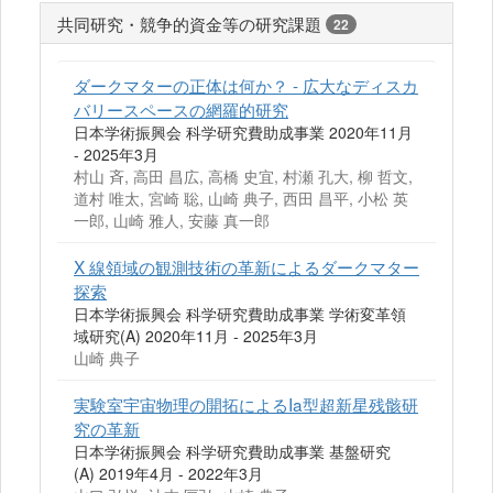
共同研究・競争的資金等の研究課題
22
ダークマターの正体は何か？ - 広大なディスカ
バリースペースの網羅的研究
日本学術振興会 科学研究費助成事業 2020年11月
- 2025年3月
村山 斉, 高田 昌広, 高橋 史宜, 村瀬 孔大, 柳 哲文,
道村 唯太, 宮崎 聡, 山崎 典子, 西田 昌平, 小松 英
一郎, 山崎 雅人, 安藤 真一郎
X 線領域の観測技術の革新によるダークマター
探索
日本学術振興会 科学研究費助成事業 学術変革領
域研究(A) 2020年11月 - 2025年3月
山崎 典子
実験室宇宙物理の開拓によるIa型超新星残骸研
究の革新
日本学術振興会 科学研究費助成事業 基盤研究
(A) 2019年4月 - 2022年3月