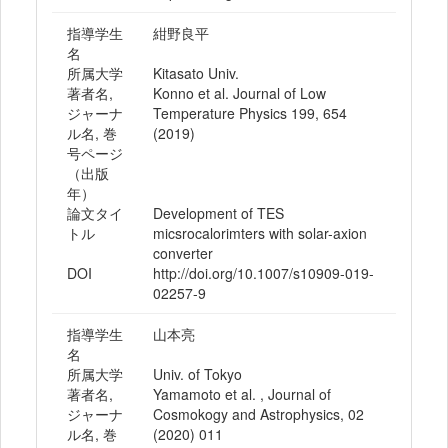
指導学生
紺野良平
名
所属大学
Kitasato Univ.
著者名,
Konno et al. Journal of Low
ジャーナ
Temperature Physics 199, 654
ル名, 巻
(2019)
号ページ
（出版
年）
論文タイ
Development of TES
トル
micsrocalorimters with solar-axion
converter
DOI
http://doi.org/10.1007/s10909-019-
02257-9
指導学生
山本亮
名
所属大学
Univ. of Tokyo
著者名,
Yamamoto et al. , Journal of
ジャーナ
Cosmokogy and Astrophysics, 02
ル名, 巻
(2020) 011