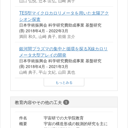
山口 弘悦, 辻本 匡弘, 山崎 典子
TES型マイクロカロリメータを用いた太陽アク
シオン探査
日本学術振興会 科学研究費助成事業 基盤研究
(B) 2018年4月 - 2022年3月
満田 和久, 山崎 典子, 前畑 京介
銀河間プラズマの集中と循環を探るX線カロリ
メータ大型アレイの開発
日本学術振興会 科学研究費助成事業 基盤研究
(B) 2018年4月 - 2021年3月
山崎 典子, 平山 文紀, 山田 真也
もっとみる
教育内容やその他の工夫
1
件名
宇宙研での大学院教育
概要
宇宙の構造形成の観測的研究を主に