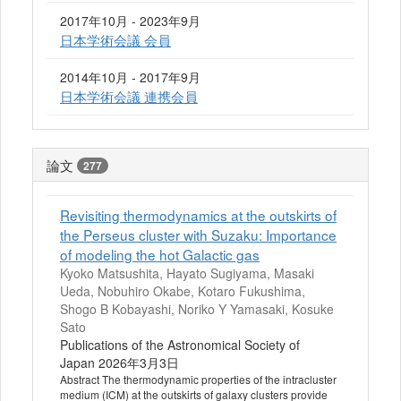
2017年10月 - 2023年9月
日本学術会議 会員
2014年10月 - 2017年9月
日本学術会議 連携会員
論文
277
Revisiting thermodynamics at the outskirts of
the Perseus cluster with Suzaku: Importance
of modeling the hot Galactic gas
Kyoko Matsushita, Hayato Sugiyama, Masaki
Ueda, Nobuhiro Okabe, Kotaro Fukushima,
Shogo B Kobayashi, Noriko Y Yamasaki, Kosuke
Sato
Publications of the Astronomical Society of
Japan 2026年3月3日
Abstract The thermodynamic properties of the intracluster
medium (ICM) at the outskirts of galaxy clusters provide