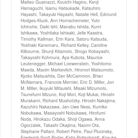
Matteo Guainazzi, Kouichi Hagino, Kenji
Hamaguchi, Isamu Hatsukade, Katsuhiro
Hayashi, Takayuki Hayashi, Natalie Hell, Edmund
Hodges-Kluck, Ann Hornschemeier, Yuto
Ichinohe, Daiki Ishi, Manabu Ishida, Kumi
Ishikawa, Yoshitaka Ishisaki, Jelle Kaastra,
Timothy Kallman, Erin Kara, Satoru Katsuda,
Yoshiaki Kanemaru, Richard Kelley, Caroline
Kilbourne, Shunji Kitamoto, Shogo Kobayashi,
Takayoshi Kohmura, Aya Kubota, Maurice
Leutenegger, Michael Loewenstein, Yoshitomo
Maeda, Maxim Markevitch, Hironori Matsumoto,
Kyoko Matsushita, Dan McCammon, Brian
McNamara, Francois Mernier, Eric D. Miller, Jon
M. Miller, Ikuyuki Mitsuishi, Misaki Mizumoto,
Tsunefumi Mizuno, Koji Mori, Koji Mukai, Hiroshi
Murakami, Richard Mushotzky, Hiroshi Nakajima,
Kazuhiro Nakazawa, Jan-Uwe Ness, Kumiko
Nobukawa, Masayoshi Nobukawa, Hirofumi
Noda, Hirokazu Odaka, Shoji Ogawa, Anna
Ogorzalek, Takashi Okajima, Naomi Ota,
Stephane Paltani, Robert Petre, Paul Plucinsky,
Frederick Scott Porter, Katja Pottschmidt, Kosuke