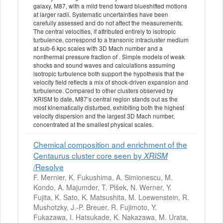
galaxy, M87, with a mild trend toward blueshifted motions
at larger radii. Systematic uncertainties have been
carefully assessed and do not affect the measurements.
The central velocities, if attributed entirely to isotropic
turbulence, correspond to a transonic intracluster medium
at sub-6 kpc scales with 3D Mach number and a
nonthermal pressure fraction of . Simple models of weak
shocks and sound waves and calculations assuming
isotropic turbulence both support the hypothesis that the
velocity field reflects a mix of shock-driven expansion and
turbulence. Compared to other clusters observed by
XRISM to date, M87’s central region stands out as the
most kinematically disturbed, exhibiting both the highest
velocity dispersion and the largest 3D Mach number,
concentrated at the smallest physical scales.
Chemical composition and enrichment of the
Centaurus cluster core seen by
XRISM
/Resolve
F. Mernier, K. Fukushima, A. Simionescu, M.
Kondo, A. Majumder, T. Plšek, N. Werner, Y.
Fujita, K. Sato, K. Matsushita, M. Loewenstein, R.
Mushotzky, J.-P. Breuer, R. Fujimoto, Y.
Fukazawa, I. Hatsukade, K. Nakazawa, M. Urata,