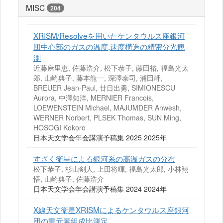
MISC
204
XRISM/Resolveを用いたケンタウルス座銀河
団中心部のガスの温度,速度構造の精密分光観
測
近藤麻里恵, 佐藤浩介, 松下恭子, 藤田裕, 福島光太
郎, 山崎典子, 藤本龍一, 深澤泰司, 浦田岬,
BREUER Jean-Paul, 廿日出勇, SIMIONESCU
Aurora, 中澤知洋, MERNIER Francois,
LOEWENSTEIN Michael, MAJUMDER Anwesh,
WERNER Norbert, PLSEK Thomas, SUN Ming,
HOSOGI Kokoro
日本天文学会年会講演予稿集 2025 2025年
すざく衛星による銀河系の高温ガスの分布
松下恭子, 杉山剣人, 上田将暉, 福島光太郎, 小林翔
悟, 山崎典子, 佐藤浩介
日本天文学会年会講演予稿集 2024 2024年
X線天文衛星XRISMによるケンタウルス座銀河
団の重元素組成比測定