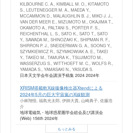
KILBOURNE C. A., KIMBALL M. O., KITAMOTO
S., LEUTENEGGER M. A., MAEDA Y.,
MCCAMMON D., MALAUGHLIN B. J., MIKO J. J.,
VAN DER MEER E., MIZUMOTO M., OKAJIMA T.,
OKAMOTO A., PALTANI S., PORTER F. S.,
REICHENTHAL L. S., SATO K., SATO T., SATO
Y., SAWADA M., SHINOZAKI K., SHIPMAN R. F.,
SHIRRON P. J., SNEIDERMAN G. A., SOONG Y.,
SZYMKIEWICZ R., SZYMKOWIAK A. E., TAKEI
Y., TAKEO M., TAMURA K., TSUJIMOTO M.,
WASSERZUG S., WITTHOEFT M. C., WOLFS R.,
YAMADA S., YAMASAKI N., YASUDA S.
日本天文学会年会講演予稿集 2024 2024年
XRISM搭載軟X線撮像検出器Xtendによる
2024年5月の巨大宇宙嵐のX線観測
小林翔悟, 福島光太郎, 伊師大貴, 山崎典子, 佐藤浩
介
地球電磁気・地球惑星圏学会総会及び講演会
(Web) 156th 2024年
もっとみる