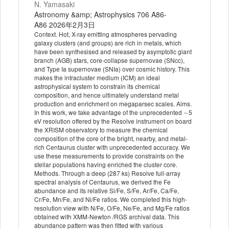
N. Yamasaki
Astronomy &amp; Astrophysics 706 A86-
A86 2026年2月3日
Context. Hot, X-ray emitting atmospheres pervading
galaxy clusters (and groups) are rich in metals, which
have been synthesised and released by asymptotic giant
branch (AGB) stars, core-collapse supernovae (SNcc),
and Type Ia supernovae (SNIa) over cosmic history. This
makes the intracluster medium (ICM) an ideal
astrophysical system to constrain its chemical
composition, and hence ultimately understand metal
production and enrichment on megaparsec scales. Aims.
In this work, we take advantage of the unprecedented ∼5
eV resolution offered by the Resolve instrument on board
the XRISM observatory to measure the chemical
composition of the core of the bright, nearby, and metal-
rich Centaurus cluster with unprecedented accuracy. We
use these measurements to provide constraints on the
stellar populations having enriched the cluster core.
Methods. Through a deep (287 ks) Resolve full-array
spectral analysis of Centaurus, we derived the Fe
abundance and its relative Si/Fe, S/Fe, Ar/Fe, Ca/Fe,
Cr/Fe, Mn/Fe, and Ni/Fe ratios. We completed this high-
resolution view with N/Fe, O/Fe, Ne/Fe, and Mg/Fe ratios
obtained with XMM-Newton /RGS archival data. This
abundance pattern was then fitted with various