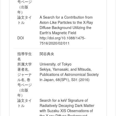
号ページ
（出版
年）
論文タイ
A Search for a Contribution from
トル
Axion-Like Particles to the X-Ray
Diffuse Background Utilizing the
Earth's Magnetic Field
DOI
http://doi.org/10.1088/1475-
7516/2020/02/011
指導学生
関谷典央
名
所属大学
University. of Tokyo
著者名,
Sekiya, Yamasaki, and Mitsuda,
ジャーナ
Publications of Astronomical Society
ル名, 巻
in Japan, 68(SP1), S31 (2016)
号ページ
（出版
年）
論文タイ
Search for a keV Signature of
トル
Radiatively Decaying Dark Matter
with Suzaku XIS Observations of
the X-ray Diffuse Background