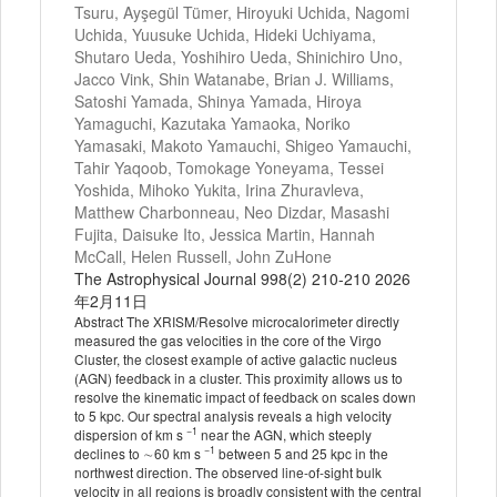
Tsuru, Ayşegül Tümer, Hiroyuki Uchida, Nagomi
Uchida, Yuusuke Uchida, Hideki Uchiyama,
Shutaro Ueda, Yoshihiro Ueda, Shinichiro Uno,
Jacco Vink, Shin Watanabe, Brian J. Williams,
Satoshi Yamada, Shinya Yamada, Hiroya
Yamaguchi, Kazutaka Yamaoka, Noriko
Yamasaki, Makoto Yamauchi, Shigeo Yamauchi,
Tahir Yaqoob, Tomokage Yoneyama, Tessei
Yoshida, Mihoko Yukita, Irina Zhuravleva,
Matthew Charbonneau, Neo Dizdar, Masashi
Fujita, Daisuke Ito, Jessica Martin, Hannah
McCall, Helen Russell, John ZuHone
The Astrophysical Journal 998(2) 210-210 2026
年2月11日
Abstract The XRISM/Resolve microcalorimeter directly
measured the gas velocities in the core of the Virgo
Cluster, the closest example of active galactic nucleus
(AGN) feedback in a cluster. This proximity allows us to
resolve the kinematic impact of feedback on scales down
to 5 kpc. Our spectral analysis reveals a high velocity
−1
dispersion of km s
near the AGN, which steeply
−1
declines to ∼60 km s
between 5 and 25 kpc in the
northwest direction. The observed line-of-sight bulk
velocity in all regions is broadly consistent with the central