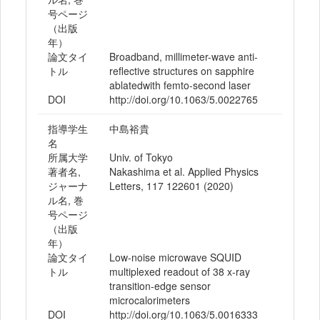
号ページ
（出版
年）
論文タイ
Broadband, millimeter-wave anti-
トル
reflective structures on sapphire
ablatedwith femto-second laser
DOI
http://doi.org/10.1063/5.0022765
指導学生
中島裕貴
名
所属大学
Univ. of Tokyo
著者名,
Nakashima et al. Applied Physics
ジャーナ
Letters, 117 122601 (2020)
ル名, 巻
号ページ
（出版
年）
論文タイ
Low-noise microwave SQUID
トル
multiplexed readout of 38 x-ray
transition-edge sensor
microcalorimeters
DOI
http://doi.org/10.1063/5.0016333