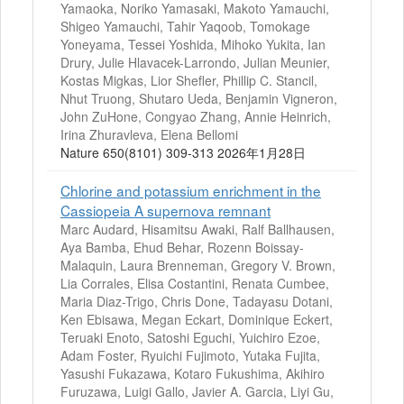
Yamaoka, Noriko Yamasaki, Makoto Yamauchi,
Shigeo Yamauchi, Tahir Yaqoob, Tomokage
Yoneyama, Tessei Yoshida, Mihoko Yukita, Ian
Drury, Julie Hlavacek-Larrondo, Julian Meunier,
Kostas Migkas, Lior Shefler, Phillip C. Stancil,
Nhut Truong, Shutaro Ueda, Benjamin Vigneron,
John ZuHone, Congyao Zhang, Annie Heinrich,
Irina Zhuravleva, Elena Bellomi
Nature 650(8101) 309-313 2026年1月28日
Chlorine and potassium enrichment in the
Cassiopeia A supernova remnant
Marc Audard, Hisamitsu Awaki, Ralf Ballhausen,
Aya Bamba, Ehud Behar, Rozenn Boissay-
Malaquin, Laura Brenneman, Gregory V. Brown,
Lia Corrales, Elisa Costantini, Renata Cumbee,
Maria Diaz-Trigo, Chris Done, Tadayasu Dotani,
Ken Ebisawa, Megan Eckart, Dominique Eckert,
Teruaki Enoto, Satoshi Eguchi, Yuichiro Ezoe,
Adam Foster, Ryuichi Fujimoto, Yutaka Fujita,
Yasushi Fukazawa, Kotaro Fukushima, Akihiro
Furuzawa, Luigi Gallo, Javier A. Garcia, Liyi Gu,