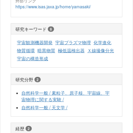
外部リンク
https://www.isas.jaxa.jp/home/yamasaki/
研究キーワード
8
宇宙観測機器開発
宇宙プラズマ物理
化学進化
物質循環
暗黒物質
極低温検出器
Ｘ線撮像分光
宇宙の構造形成
研究分野
2
自然科学一般 / 素粒子、原子核、宇宙線、宇
宙物理に関する実験 /
自然科学一般 / 天文学 /
経歴
2