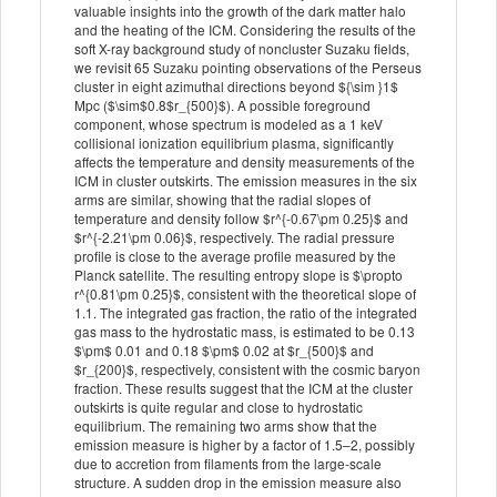
valuable insights into the growth of the dark matter halo
and the heating of the ICM. Considering the results of the
soft X-ray background study of noncluster Suzaku fields,
we revisit 65 Suzaku pointing observations of the Perseus
cluster in eight azimuthal directions beyond ${\sim }1$
Mpc ($\sim$0.8$r_{500}$). A possible foreground
component, whose spectrum is modeled as a 1 keV
collisional ionization equilibrium plasma, significantly
affects the temperature and density measurements of the
ICM in cluster outskirts. The emission measures in the six
arms are similar, showing that the radial slopes of
temperature and density follow $r^{-0.67\pm 0.25}$ and
$r^{-2.21\pm 0.06}$, respectively. The radial pressure
profile is close to the average profile measured by the
Planck satellite. The resulting entropy slope is $\propto
r^{0.81\pm 0.25}$, consistent with the theoretical slope of
1.1. The integrated gas fraction, the ratio of the integrated
gas mass to the hydrostatic mass, is estimated to be 0.13
$\pm$ 0.01 and 0.18 $\pm$ 0.02 at $r_{500}$ and
$r_{200}$, respectively, consistent with the cosmic baryon
fraction. These results suggest that the ICM at the cluster
outskirts is quite regular and close to hydrostatic
equilibrium. The remaining two arms show that the
emission measure is higher by a factor of 1.5–2, possibly
due to accretion from filaments from the large-scale
structure. A sudden drop in the emission measure also