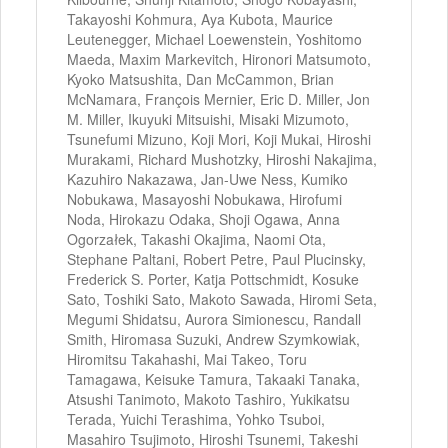
Takayoshi Kohmura, Aya Kubota, Maurice
Leutenegger, Michael Loewenstein, Yoshitomo
Maeda, Maxim Markevitch, Hironori Matsumoto,
Kyoko Matsushita, Dan McCammon, Brian
McNamara, François Mernier, Eric D. Miller, Jon
M. Miller, Ikuyuki Mitsuishi, Misaki Mizumoto,
Tsunefumi Mizuno, Koji Mori, Koji Mukai, Hiroshi
Murakami, Richard Mushotzky, Hiroshi Nakajima,
Kazuhiro Nakazawa, Jan-Uwe Ness, Kumiko
Nobukawa, Masayoshi Nobukawa, Hirofumi
Noda, Hirokazu Odaka, Shoji Ogawa, Anna
Ogorzałek, Takashi Okajima, Naomi Ota,
Stephane Paltani, Robert Petre, Paul Plucinsky,
Frederick S. Porter, Katja Pottschmidt, Kosuke
Sato, Toshiki Sato, Makoto Sawada, Hiromi Seta,
Megumi Shidatsu, Aurora Simionescu, Randall
Smith, Hiromasa Suzuki, Andrew Szymkowiak,
Hiromitsu Takahashi, Mai Takeo, Toru
Tamagawa, Keisuke Tamura, Takaaki Tanaka,
Atsushi Tanimoto, Makoto Tashiro, Yukikatsu
Terada, Yuichi Terashima, Yohko Tsuboi,
Masahiro Tsujimoto, Hiroshi Tsunemi, Takeshi