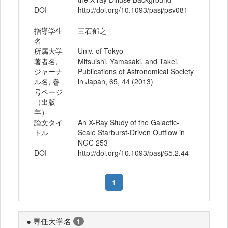
DOI
http://doi.org/10.1093/pasj/psv081
指導学生
三石郁之
名
所属大学
Univ. of Tokyo
著者名,
Mitsuishi, Yamasaki, and Takei,
ジャーナ
Publications of Astronomical Society
ル名, 巻
in Japan, 65, 44 (2013)
号ページ
（出版
年）
論文タイ
An X-Ray Study of the Galactic-
トル
Scale Starburst-Driven Outflow in
NGC 253
DOI
http://doi.org/10.1093/pasj/65.2.44
1
● 専任大学名
1