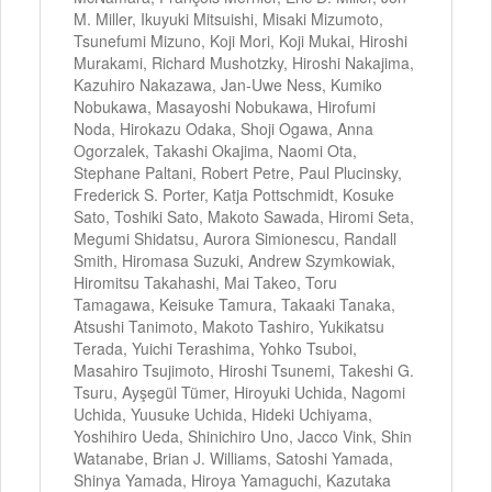
M. Miller, Ikuyuki Mitsuishi, Misaki Mizumoto,
Tsunefumi Mizuno, Koji Mori, Koji Mukai, Hiroshi
Murakami, Richard Mushotzky, Hiroshi Nakajima,
Kazuhiro Nakazawa, Jan-Uwe Ness, Kumiko
Nobukawa, Masayoshi Nobukawa, Hirofumi
Noda, Hirokazu Odaka, Shoji Ogawa, Anna
Ogorzalek, Takashi Okajima, Naomi Ota,
Stephane Paltani, Robert Petre, Paul Plucinsky,
Frederick S. Porter, Katja Pottschmidt, Kosuke
Sato, Toshiki Sato, Makoto Sawada, Hiromi Seta,
Megumi Shidatsu, Aurora Simionescu, Randall
Smith, Hiromasa Suzuki, Andrew Szymkowiak,
Hiromitsu Takahashi, Mai Takeo, Toru
Tamagawa, Keisuke Tamura, Takaaki Tanaka,
Atsushi Tanimoto, Makoto Tashiro, Yukikatsu
Terada, Yuichi Terashima, Yohko Tsuboi,
Masahiro Tsujimoto, Hiroshi Tsunemi, Takeshi G.
Tsuru, Ayşegül Tümer, Hiroyuki Uchida, Nagomi
Uchida, Yuusuke Uchida, Hideki Uchiyama,
Yoshihiro Ueda, Shinichiro Uno, Jacco Vink, Shin
Watanabe, Brian J. Williams, Satoshi Yamada,
Shinya Yamada, Hiroya Yamaguchi, Kazutaka