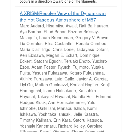
occurs in a direction toward one of the filaments.
A XRISM/Resolve View of the Dynamics in
the Hot Gaseous Atmosphere of M87
Marc Audard, Hisamitsu Awaki, Ralf Ballhausen,
Aya Bamba, Ehud Behar, Rozenn Boissay-
Malaquin, Laura Brenneman, Gregory V. Brown,
Lia Corrales, Elisa Costantini, Renata Cumbee,
Maria Diaz Trigo, Chris Done, Tadayasu Dotani,
Ken Ebisawa, Megan E. Eckart, Dominique
Eckert, Satoshi Eguchi, Teruaki Enoto, Yuichiro
Ezoe, Adam Foster, Ryuichi Fujimoto, Yutaka
Fujita, Yasushi Fukazawa, Kotaro Fukushima,
Akihiro Furuzawa, Luigi Gallo, Javier A. García,
Liyi Gu, Matteo Guainazzi, Kouichi Hagino, Kenji
Hamaguchi, Isamu Hatsukade, Katsuhiro
Hayashi, Takayuki Hayashi, Natalie Hell, Edmund
Hodges-Kluck, Ann Hornschemeier, Yuto
Ichinohe, Daiki Ishi, Manabu Ishida, Kumi
Ishikawa, Yoshitaka Ishisaki, Jelle Kaastra,
Timothy Kallman, Erin Kara, Satoru Katsuda,
Yoshiaki Kanemaru, Richard Kelley, Caroline
Kilbourne, Shunji Kitamoto, Shogo Kobayashi,