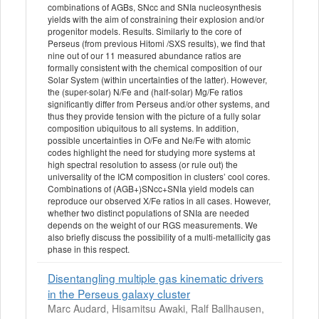
combinations of AGBs, SNcc and SNIa nucleosynthesis
yields with the aim of constraining their explosion and/or
progenitor models. Results. Similarly to the core of
Perseus (from previous Hitomi /SXS results), we find that
nine out of our 11 measured abundance ratios are
formally consistent with the chemical composition of our
Solar System (within uncertainties of the latter). However,
the (super-solar) N/Fe and (half-solar) Mg/Fe ratios
significantly differ from Perseus and/or other systems, and
thus they provide tension with the picture of a fully solar
composition ubiquitous to all systems. In addition,
possible uncertainties in O/Fe and Ne/Fe with atomic
codes highlight the need for studying more systems at
high spectral resolution to assess (or rule out) the
universality of the ICM composition in clusters’ cool cores.
Combinations of (AGB+)SNcc+SNIa yield models can
reproduce our observed X/Fe ratios in all cases. However,
whether two distinct populations of SNIa are needed
depends on the weight of our RGS measurements. We
also briefly discuss the possibility of a multi-metallicity gas
phase in this respect.
Disentangling multiple gas kinematic drivers
in the Perseus galaxy cluster
Marc Audard, Hisamitsu Awaki, Ralf Ballhausen,