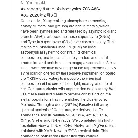
N. Yamasaki
Astronomy &amp; Astrophysics 706 A86-
A86 2026年2月3日
Context. Hot, X-ray emitting atmospheres pervading
galaxy clusters (and groups) are rich in metals, which
have been synthesised and released by asymptotic giant
branch (AGB) stars, core-collapse supernovae (SNcc),
and Type Ia supernovae (SNIa) over cosmic history. This
makes the intracluster medium (ICM) an ideal
astrophysical system to constrain its chemical
composition, and hence ultimately understand metal
production and enrichment on megaparsec scales. Aims.
In this work, we take advantage of the unprecedented ∼5
eV resolution offered by the Resolve instrument on board
the XRISM observatory to measure the chemical
composition of the core of the bright, nearby, and metal-
rich Centaurus cluster with unprecedented accuracy. We
use these measurements to provide constraints on the
stellar populations having enriched the cluster core.
Methods. Through a deep (287 ks) Resolve full-array
spectral analysis of Centaurus, we derived the Fe
abundance and its relative Si/Fe, S/Fe, Ar/Fe, Ca/Fe,
Cr/Fe, Mn/Fe, and Ni/Fe ratios. We completed this high-
resolution view with N/Fe, O/Fe, Ne/Fe, and Mg/Fe ratios
obtained with XMM-Newton /RGS archival data. This
abundance pattern was then fitted with various