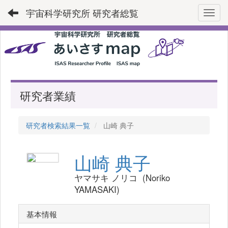
宇宙科学研究所 研究者総覧
Toggl
研究者業績
研究者検索結果一覧
山崎 典子
山崎 典子
ヤマサキ ノリコ (Noriko
YAMASAKI)
基本情報