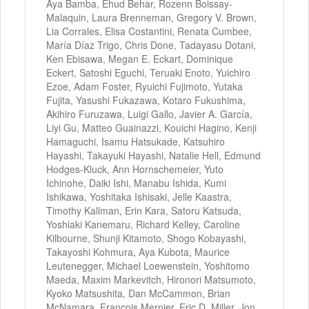
Aya Bamba, Ehud Behar, Rozenn Boissay-
Malaquin, Laura Brenneman, Gregory V. Brown,
Lia Corrales, Elisa Costantini, Renata Cumbee,
María Díaz Trigo, Chris Done, Tadayasu Dotani,
Ken Ebisawa, Megan E. Eckart, Dominique
Eckert, Satoshi Eguchi, Teruaki Enoto, Yuichiro
Ezoe, Adam Foster, Ryuichi Fujimoto, Yutaka
Fujita, Yasushi Fukazawa, Kotaro Fukushima,
Akihiro Furuzawa, Luigi Gallo, Javier A. García,
Liyi Gu, Matteo Guainazzi, Kouichi Hagino, Kenji
Hamaguchi, Isamu Hatsukade, Katsuhiro
Hayashi, Takayuki Hayashi, Natalie Hell, Edmund
Hodges-Kluck, Ann Hornschemeier, Yuto
Ichinohe, Daiki Ishi, Manabu Ishida, Kumi
Ishikawa, Yoshitaka Ishisaki, Jelle Kaastra,
Timothy Kallman, Erin Kara, Satoru Katsuda,
Yoshiaki Kanemaru, Richard Kelley, Caroline
Kilbourne, Shunji Kitamoto, Shogo Kobayashi,
Takayoshi Kohmura, Aya Kubota, Maurice
Leutenegger, Michael Loewenstein, Yoshitomo
Maeda, Maxim Markevitch, Hironori Matsumoto,
Kyoko Matsushita, Dan McCammon, Brian
McNamara, François Mernier, Eric D. Miller, Jon