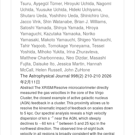
Tsuru, Ayşegül Tümer, Hiroyuki Uchida, Nagomi
Uchida, Yuusuke Uchida, Hideki Uchiyama,
Shutaro Ueda, Yoshihiro Ueda, Shinichiro Uno,
Jacco Vink, Shin Watanabe, Brian J. Williams,
Satoshi Yamada, Shinya Yamada, Hiroya
Yamaguchi, Kazutaka Yamaoka, Noriko
Yamasaki, Makoto Yamauchi, Shigeo Yamauchi,
Tahir Yaqoob, Tomokage Yoneyama, Tessei
Yoshida, Mihoko Yukita, Irina Zhuravleva,
Matthew Charbonneau, Neo Dizdar, Masashi
Fujita, Daisuke Ito, Jessica Martin, Hannah
McCall, Helen Russell, John ZuHone
The Astrophysical Journal 998(2) 210-210 2026
年2月11日
Abstract The XRISM/Resolve microcalorimeter directly
measured the gas velocities in the core of the Virgo
Cluster, the closest example of active galactic nucleus
(AGN) feedback in a cluster. This proximity allows us to
resolve the kinematic impact of feedback on scales down
to 5 kpc. Our spectral analysis reveals a high velocity
−1
dispersion of km s
near the AGN, which steeply
−1
declines to ∼60 km s
between 5 and 25 kpc in the
northwest direction. The observed line-of-sight bulk
velocity in all regions is broadly consistent with the central