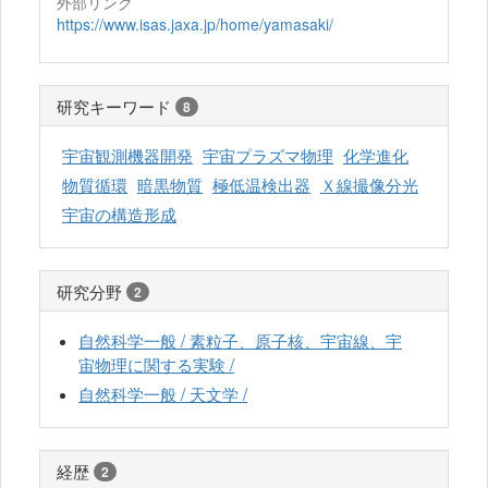
外部リンク
https://www.isas.jaxa.jp/home/yamasaki/
研究キーワード
8
宇宙観測機器開発
宇宙プラズマ物理
化学進化
物質循環
暗黒物質
極低温検出器
Ｘ線撮像分光
宇宙の構造形成
研究分野
2
自然科学一般 / 素粒子、原子核、宇宙線、宇
宙物理に関する実験 /
自然科学一般 / 天文学 /
経歴
2