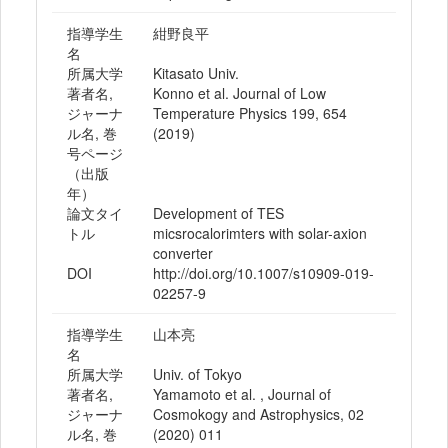
指導学生
紺野良平
名
所属大学
Kitasato Univ.
著者名,
Konno et al. Journal of Low
ジャーナ
Temperature Physics 199, 654
ル名, 巻
(2019)
号ページ
（出版
年）
論文タイ
Development of TES
トル
micsrocalorimters with solar-axion
converter
DOI
http://doi.org/10.1007/s10909-019-
02257-9
指導学生
山本亮
名
所属大学
Univ. of Tokyo
著者名,
Yamamoto et al. , Journal of
ジャーナ
Cosmokogy and Astrophysics, 02
ル名, 巻
(2020) 011