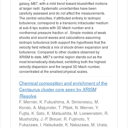
galaxy, M87, with a mild trend toward blueshifted motions
at larger radii. Systematic uncertainties have been
carefully assessed and do not affect the measurements.
The central velocities, if attributed entirely to isotropic
turbulence, correspond to a transonic intracluster medium
at sub-6 kpc scales with 3D Mach number and a
nonthermal pressure fraction of . Simple models of weak
shocks and sound waves and calculations assuming
isotropic turbulence both support the hypothesis that the
velocity field reflects a mix of shock-driven expansion and
turbulence. Compared to other clusters observed by
XRISM to date, M87’s central region stands out as the
most kinematically disturbed, exhibiting both the highest
velocity dispersion and the largest 3D Mach number,
concentrated at the smallest physical scales.
Chemical composition and enrichment of the
Centaurus cluster core seen by
XRISM
/Resolve
F. Mernier, K. Fukushima, A. Simionescu, M.
Kondo, A. Majumder, T. Plšek, N. Werner, Y.
Fujita, K. Sato, K. Matsushita, M. Loewenstein, R.
Mushotzky, J.-P. Breuer, R. Fujimoto, Y.
Fukazawa, I. Hatsukade, K. Nakazawa, M. Urata,