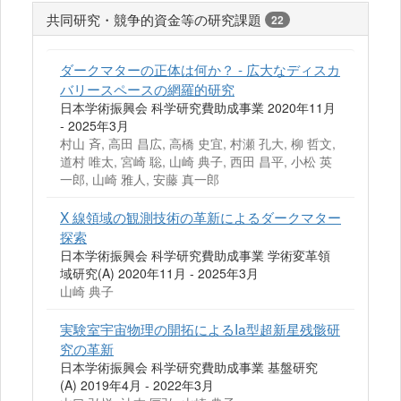
共同研究・競争的資金等の研究課題
22
ダークマターの正体は何か？ - 広大なディスカ
バリースペースの網羅的研究
日本学術振興会 科学研究費助成事業 2020年11月
- 2025年3月
村山 斉, 高田 昌広, 高橋 史宜, 村瀬 孔大, 柳 哲文,
道村 唯太, 宮崎 聡, 山崎 典子, 西田 昌平, 小松 英
一郎, 山崎 雅人, 安藤 真一郎
X 線領域の観測技術の革新によるダークマター
探索
日本学術振興会 科学研究費助成事業 学術変革領
域研究(A) 2020年11月 - 2025年3月
山崎 典子
実験室宇宙物理の開拓によるIa型超新星残骸研
究の革新
日本学術振興会 科学研究費助成事業 基盤研究
(A) 2019年4月 - 2022年3月