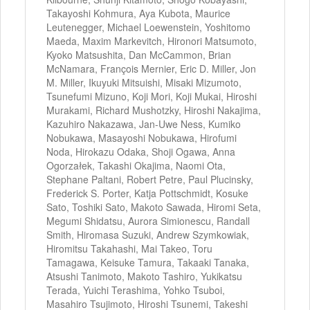
Takayoshi Kohmura, Aya Kubota, Maurice
Leutenegger, Michael Loewenstein, Yoshitomo
Maeda, Maxim Markevitch, Hironori Matsumoto,
Kyoko Matsushita, Dan McCammon, Brian
McNamara, François Mernier, Eric D. Miller, Jon
M. Miller, Ikuyuki Mitsuishi, Misaki Mizumoto,
Tsunefumi Mizuno, Koji Mori, Koji Mukai, Hiroshi
Murakami, Richard Mushotzky, Hiroshi Nakajima,
Kazuhiro Nakazawa, Jan-Uwe Ness, Kumiko
Nobukawa, Masayoshi Nobukawa, Hirofumi
Noda, Hirokazu Odaka, Shoji Ogawa, Anna
Ogorzałek, Takashi Okajima, Naomi Ota,
Stephane Paltani, Robert Petre, Paul Plucinsky,
Frederick S. Porter, Katja Pottschmidt, Kosuke
Sato, Toshiki Sato, Makoto Sawada, Hiromi Seta,
Megumi Shidatsu, Aurora Simionescu, Randall
Smith, Hiromasa Suzuki, Andrew Szymkowiak,
Hiromitsu Takahashi, Mai Takeo, Toru
Tamagawa, Keisuke Tamura, Takaaki Tanaka,
Atsushi Tanimoto, Makoto Tashiro, Yukikatsu
Terada, Yuichi Terashima, Yohko Tsuboi,
Masahiro Tsujimoto, Hiroshi Tsunemi, Takeshi