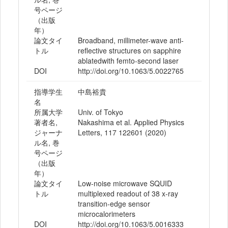
号ページ
（出版
年）
論文タイ
Broadband, millimeter-wave anti-
トル
reflective structures on sapphire
ablatedwith femto-second laser
DOI
http://doi.org/10.1063/5.0022765
指導学生
中島裕貴
名
所属大学
Univ. of Tokyo
著者名,
Nakashima et al. Applied Physics
ジャーナ
Letters, 117 122601 (2020)
ル名, 巻
号ページ
（出版
年）
論文タイ
Low-noise microwave SQUID
トル
multiplexed readout of 38 x-ray
transition-edge sensor
microcalorimeters
DOI
http://doi.org/10.1063/5.0016333