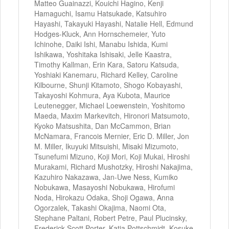
Matteo Guainazzi, Kouichi Hagino, Kenji
Hamaguchi, Isamu Hatsukade, Katsuhiro
Hayashi, Takayuki Hayashi, Natalie Hell, Edmund
Hodges-Kluck, Ann Hornschemeier, Yuto
Ichinohe, Daiki Ishi, Manabu Ishida, Kumi
Ishikawa, Yoshitaka Ishisaki, Jelle Kaastra,
Timothy Kallman, Erin Kara, Satoru Katsuda,
Yoshiaki Kanemaru, Richard Kelley, Caroline
Kilbourne, Shunji Kitamoto, Shogo Kobayashi,
Takayoshi Kohmura, Aya Kubota, Maurice
Leutenegger, Michael Loewenstein, Yoshitomo
Maeda, Maxim Markevitch, Hironori Matsumoto,
Kyoko Matsushita, Dan McCammon, Brian
McNamara, Francois Mernier, Eric D. Miller, Jon
M. Miller, Ikuyuki Mitsuishi, Misaki Mizumoto,
Tsunefumi Mizuno, Koji Mori, Koji Mukai, Hiroshi
Murakami, Richard Mushotzky, Hiroshi Nakajima,
Kazuhiro Nakazawa, Jan-Uwe Ness, Kumiko
Nobukawa, Masayoshi Nobukawa, Hirofumi
Noda, Hirokazu Odaka, Shoji Ogawa, Anna
Ogorzalek, Takashi Okajima, Naomi Ota,
Stephane Paltani, Robert Petre, Paul Plucinsky,
Frederick Scott Porter, Katja Pottschmidt, Kosuke