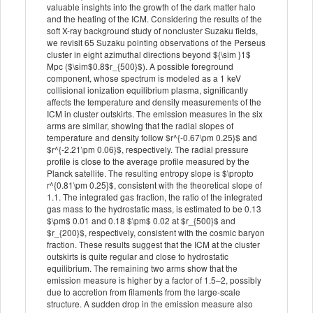
valuable insights into the growth of the dark matter halo
and the heating of the ICM. Considering the results of the
soft X-ray background study of noncluster Suzaku fields,
we revisit 65 Suzaku pointing observations of the Perseus
cluster in eight azimuthal directions beyond ${\sim }1$
Mpc ($\sim$0.8$r_{500}$). A possible foreground
component, whose spectrum is modeled as a 1 keV
collisional ionization equilibrium plasma, significantly
affects the temperature and density measurements of the
ICM in cluster outskirts. The emission measures in the six
arms are similar, showing that the radial slopes of
temperature and density follow $r^{-0.67\pm 0.25}$ and
$r^{-2.21\pm 0.06}$, respectively. The radial pressure
profile is close to the average profile measured by the
Planck satellite. The resulting entropy slope is $\propto
r^{0.81\pm 0.25}$, consistent with the theoretical slope of
1.1. The integrated gas fraction, the ratio of the integrated
gas mass to the hydrostatic mass, is estimated to be 0.13
$\pm$ 0.01 and 0.18 $\pm$ 0.02 at $r_{500}$ and
$r_{200}$, respectively, consistent with the cosmic baryon
fraction. These results suggest that the ICM at the cluster
outskirts is quite regular and close to hydrostatic
equilibrium. The remaining two arms show that the
emission measure is higher by a factor of 1.5–2, possibly
due to accretion from filaments from the large-scale
structure. A sudden drop in the emission measure also