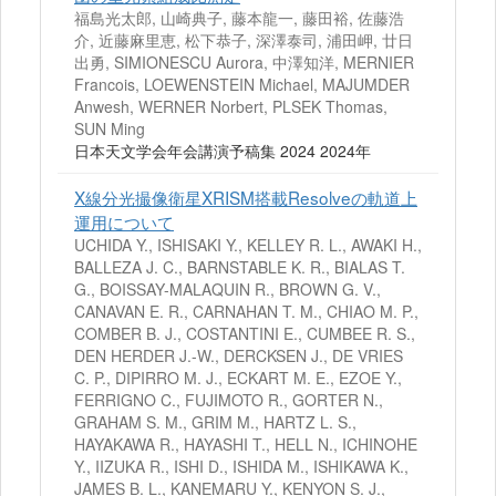
福島光太郎, 山崎典子, 藤本龍一, 藤田裕, 佐藤浩
介, 近藤麻里恵, 松下恭子, 深澤泰司, 浦田岬, 廿日
出勇, SIMIONESCU Aurora, 中澤知洋, MERNIER
Francois, LOEWENSTEIN Michael, MAJUMDER
Anwesh, WERNER Norbert, PLSEK Thomas,
SUN Ming
日本天文学会年会講演予稿集 2024 2024年
X線分光撮像衛星XRISM搭載Resolveの軌道上
運用について
UCHIDA Y., ISHISAKI Y., KELLEY R. L., AWAKI H.,
BALLEZA J. C., BARNSTABLE K. R., BIALAS T.
G., BOISSAY-MALAQUIN R., BROWN G. V.,
CANAVAN E. R., CARNAHAN T. M., CHIAO M. P.,
COMBER B. J., COSTANTINI E., CUMBEE R. S.,
DEN HERDER J.-W., DERCKSEN J., DE VRIES
C. P., DIPIRRO M. J., ECKART M. E., EZOE Y.,
FERRIGNO C., FUJIMOTO R., GORTER N.,
GRAHAM S. M., GRIM M., HARTZ L. S.,
HAYAKAWA R., HAYASHI T., HELL N., ICHINOHE
Y., IIZUKA R., ISHI D., ISHIDA M., ISHIKAWA K.,
JAMES B. L., KANEMARU Y., KENYON S. J.,