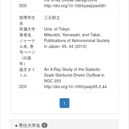
DOI
http://doi.org/10.1093/pasj/psv081
指導学生
三石郁之
名
所属大学
Univ. of Tokyo
著者名,
Mitsuishi, Yamasaki, and Takei,
ジャーナ
Publications of Astronomical Society
ル名, 巻
in Japan, 65, 44 (2013)
号ページ
（出版
年）
論文タイ
An X-Ray Study of the Galactic-
トル
Scale Starburst-Driven Outflow in
NGC 253
DOI
http://doi.org/10.1093/pasj/65.2.44
1
● 専任大学名
1