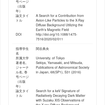
号ページ
（出版
年）
論文タイ
A Search for a Contribution from
トル
Axion-Like Particles to the X-Ray
Diffuse Background Utilizing the
Earth's Magnetic Field
DOI
http://doi.org/10.1088/1475-
7516/2020/02/011
指導学生
関谷典央
名
所属大学
University. of Tokyo
著者名,
Sekiya, Yamasaki, and Mitsuda,
ジャーナ
Publications of Astronomical Society
ル名, 巻
in Japan, 68(SP1), S31 (2016)
号ページ
（出版
年）
論文タイ
Search for a keV Signature of
トル
Radiatively Decaying Dark Matter
with Suzaku XIS Observations of
the X-ray Diffuse Background