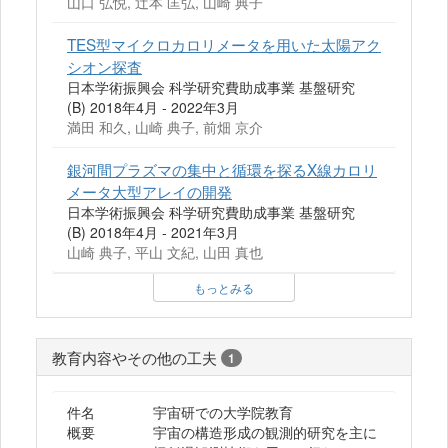
山口 弘悦, 辻本 匡弘, 山崎 典子
TES型マイクロカロリメータを用いた太陽アク
シオン探査
日本学術振興会 科学研究費助成事業 基盤研究
(B) 2018年4月 - 2022年3月
満田 和久, 山崎 典子, 前畑 京介
銀河間プラズマの集中と循環を探るX線カロリ
メータ大型アレイの開発
日本学術振興会 科学研究費助成事業 基盤研究
(B) 2018年4月 - 2021年3月
山崎 典子, 平山 文紀, 山田 真也
もっとみる
教育内容やその他の工夫
1
件名
宇宙研での大学院教育
概要
宇宙の構造形成の観測的研究を主に