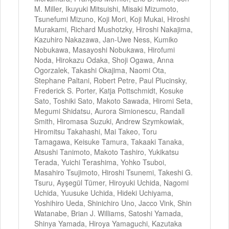
M. Miller, Ikuyuki Mitsuishi, Misaki Mizumoto,
Tsunefumi Mizuno, Koji Mori, Koji Mukai, Hiroshi
Murakami, Richard Mushotzky, Hiroshi Nakajima,
Kazuhiro Nakazawa, Jan-Uwe Ness, Kumiko
Nobukawa, Masayoshi Nobukawa, Hirofumi
Noda, Hirokazu Odaka, Shoji Ogawa, Anna
Ogorzalek, Takashi Okajima, Naomi Ota,
Stephane Paltani, Robert Petre, Paul Plucinsky,
Frederick S. Porter, Katja Pottschmidt, Kosuke
Sato, Toshiki Sato, Makoto Sawada, Hiromi Seta,
Megumi Shidatsu, Aurora Simionescu, Randall
Smith, Hiromasa Suzuki, Andrew Szymkowiak,
Hiromitsu Takahashi, Mai Takeo, Toru
Tamagawa, Keisuke Tamura, Takaaki Tanaka,
Atsushi Tanimoto, Makoto Tashiro, Yukikatsu
Terada, Yuichi Terashima, Yohko Tsuboi,
Masahiro Tsujimoto, Hiroshi Tsunemi, Takeshi G.
Tsuru, Ayşegül Tümer, Hiroyuki Uchida, Nagomi
Uchida, Yuusuke Uchida, Hideki Uchiyama,
Yoshihiro Ueda, Shinichiro Uno, Jacco Vink, Shin
Watanabe, Brian J. Williams, Satoshi Yamada,
Shinya Yamada, Hiroya Yamaguchi, Kazutaka