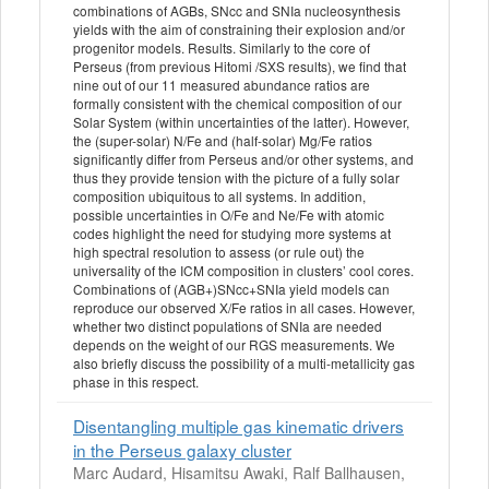
combinations of AGBs, SNcc and SNIa nucleosynthesis
yields with the aim of constraining their explosion and/or
progenitor models. Results. Similarly to the core of
Perseus (from previous Hitomi /SXS results), we find that
nine out of our 11 measured abundance ratios are
formally consistent with the chemical composition of our
Solar System (within uncertainties of the latter). However,
the (super-solar) N/Fe and (half-solar) Mg/Fe ratios
significantly differ from Perseus and/or other systems, and
thus they provide tension with the picture of a fully solar
composition ubiquitous to all systems. In addition,
possible uncertainties in O/Fe and Ne/Fe with atomic
codes highlight the need for studying more systems at
high spectral resolution to assess (or rule out) the
universality of the ICM composition in clusters’ cool cores.
Combinations of (AGB+)SNcc+SNIa yield models can
reproduce our observed X/Fe ratios in all cases. However,
whether two distinct populations of SNIa are needed
depends on the weight of our RGS measurements. We
also briefly discuss the possibility of a multi-metallicity gas
phase in this respect.
Disentangling multiple gas kinematic drivers
in the Perseus galaxy cluster
Marc Audard, Hisamitsu Awaki, Ralf Ballhausen,