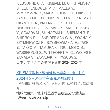
KILBOURNE C. A., KIMBALL M. O., KITAMOTO
S., LEUTENEGGER M. A., MAEDA Y.,
MCCAMMON D., MALAUGHLIN B. J., MIKO J. J.,
VAN DER MEER E., MIZUMOTO M., OKAJIMA T.,
OKAMOTO A., PALTANI S., PORTER F. S.,
REICHENTHAL L. S., SATO K., SATO T., SATO
Y., SAWADA M., SHINOZAKI K., SHIPMAN R. F.,
SHIRRON P. J., SNEIDERMAN G. A., SOONG Y.,
SZYMKIEWICZ R., SZYMKOWIAK A. E., TAKEI
Y., TAKEO M., TAMURA K., TSUJIMOTO M.,
WASSERZUG S., WITTHOEFT M. C., WOLFS R.,
YAMADA S., YAMASAKI N., YASUDA S.
日本天文学会年会講演予稿集 2024 2024年
XRISM搭載軟X線撮像検出器Xtendによる
2024年5月の巨大宇宙嵐のX線観測
小林翔悟, 福島光太郎, 伊師大貴, 山崎典子, 佐藤浩
介
地球電磁気・地球惑星圏学会総会及び講演会
(Web) 156th 2024年
もっとみる