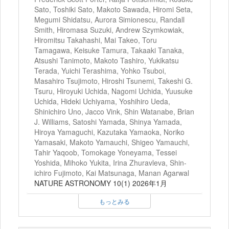
Sato, Toshiki Sato, Makoto Sawada, Hiromi Seta,
Megumi Shidatsu, Aurora Simionescu, Randall
Smith, Hiromasa Suzuki, Andrew Szymkowiak,
Hiromitsu Takahashi, Mai Takeo, Toru
Tamagawa, Keisuke Tamura, Takaaki Tanaka,
Atsushi Tanimoto, Makoto Tashiro, Yukikatsu
Terada, Yuichi Terashima, Yohko Tsuboi,
Masahiro Tsujimoto, Hiroshi Tsunemi, Takeshi G.
Tsuru, Hiroyuki Uchida, Nagomi Uchida, Yuusuke
Uchida, Hideki Uchiyama, Yoshihiro Ueda,
Shinichiro Uno, Jacco Vink, Shin Watanabe, Brian
J. Williams, Satoshi Yamada, Shinya Yamada,
Hiroya Yamaguchi, Kazutaka Yamaoka, Noriko
Yamasaki, Makoto Yamauchi, Shigeo Yamauchi,
Tahir Yaqoob, Tomokage Yoneyama, Tessei
Yoshida, Mihoko Yukita, Irina Zhuravleva, Shin-
ichiro Fujimoto, Kai Matsunaga, Manan Agarwal
NATURE ASTRONOMY 10(1) 2026年1月
もっとみる