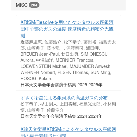
MISC
204
XRISM/Resolveを用いたケンタウルス座銀河
団中心部のガスの温度,速度構造の精密分光観
測
近藤麻里恵, 佐藤浩介, 松下恭子, 藤田裕, 福島光太
郎, 山崎典子, 藤本龍一, 深澤泰司, 浦田岬,
BREUER Jean-Paul, 廿日出勇, SIMIONESCU
Aurora, 中澤知洋, MERNIER Francois,
LOEWENSTEIN Michael, MAJUMDER Anwesh,
WERNER Norbert, PLSEK Thomas, SUN Ming,
HOSOGI Kokoro
日本天文学会年会講演予稿集 2025 2025年
すざく衛星による銀河系の高温ガスの分布
松下恭子, 杉山剣人, 上田将暉, 福島光太郎, 小林翔
悟, 山崎典子, 佐藤浩介
日本天文学会年会講演予稿集 2024 2024年
X線天文衛星XRISMによるケンタウルス座銀河
団の重元素組成比測定