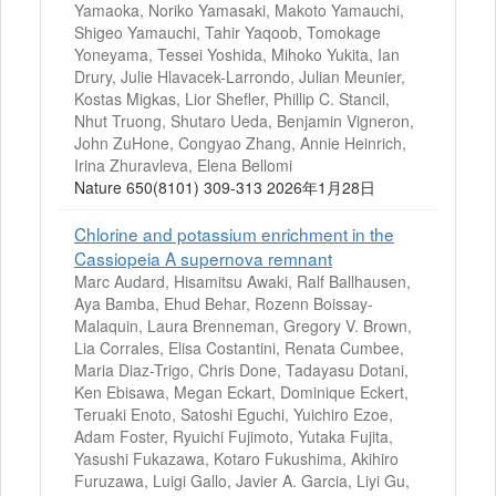
Yamaoka, Noriko Yamasaki, Makoto Yamauchi,
Shigeo Yamauchi, Tahir Yaqoob, Tomokage
Yoneyama, Tessei Yoshida, Mihoko Yukita, Ian
Drury, Julie Hlavacek-Larrondo, Julian Meunier,
Kostas Migkas, Lior Shefler, Phillip C. Stancil,
Nhut Truong, Shutaro Ueda, Benjamin Vigneron,
John ZuHone, Congyao Zhang, Annie Heinrich,
Irina Zhuravleva, Elena Bellomi
Nature 650(8101) 309-313 2026年1月28日
Chlorine and potassium enrichment in the
Cassiopeia A supernova remnant
Marc Audard, Hisamitsu Awaki, Ralf Ballhausen,
Aya Bamba, Ehud Behar, Rozenn Boissay-
Malaquin, Laura Brenneman, Gregory V. Brown,
Lia Corrales, Elisa Costantini, Renata Cumbee,
Maria Diaz-Trigo, Chris Done, Tadayasu Dotani,
Ken Ebisawa, Megan Eckart, Dominique Eckert,
Teruaki Enoto, Satoshi Eguchi, Yuichiro Ezoe,
Adam Foster, Ryuichi Fujimoto, Yutaka Fujita,
Yasushi Fukazawa, Kotaro Fukushima, Akihiro
Furuzawa, Luigi Gallo, Javier A. Garcia, Liyi Gu,