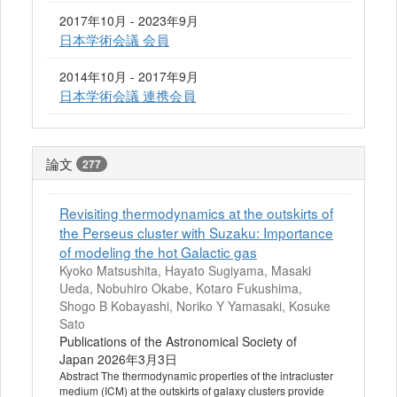
2017年10月 - 2023年9月
日本学術会議 会員
2014年10月 - 2017年9月
日本学術会議 連携会員
論文
277
Revisiting thermodynamics at the outskirts of
the Perseus cluster with Suzaku: Importance
of modeling the hot Galactic gas
Kyoko Matsushita, Hayato Sugiyama, Masaki
Ueda, Nobuhiro Okabe, Kotaro Fukushima,
Shogo B Kobayashi, Noriko Y Yamasaki, Kosuke
Sato
Publications of the Astronomical Society of
Japan 2026年3月3日
Abstract The thermodynamic properties of the intracluster
medium (ICM) at the outskirts of galaxy clusters provide