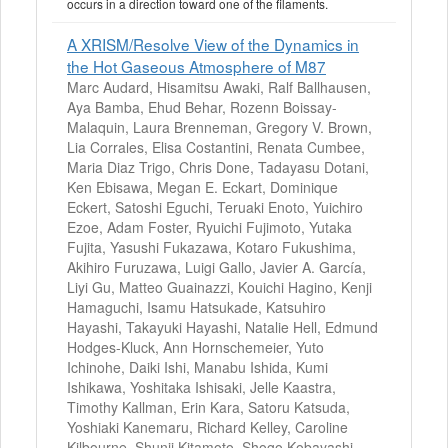
occurs in a direction toward one of the filaments.
A XRISM/Resolve View of the Dynamics in
the Hot Gaseous Atmosphere of M87
Marc Audard, Hisamitsu Awaki, Ralf Ballhausen,
Aya Bamba, Ehud Behar, Rozenn Boissay-
Malaquin, Laura Brenneman, Gregory V. Brown,
Lia Corrales, Elisa Costantini, Renata Cumbee,
Maria Diaz Trigo, Chris Done, Tadayasu Dotani,
Ken Ebisawa, Megan E. Eckart, Dominique
Eckert, Satoshi Eguchi, Teruaki Enoto, Yuichiro
Ezoe, Adam Foster, Ryuichi Fujimoto, Yutaka
Fujita, Yasushi Fukazawa, Kotaro Fukushima,
Akihiro Furuzawa, Luigi Gallo, Javier A. García,
Liyi Gu, Matteo Guainazzi, Kouichi Hagino, Kenji
Hamaguchi, Isamu Hatsukade, Katsuhiro
Hayashi, Takayuki Hayashi, Natalie Hell, Edmund
Hodges-Kluck, Ann Hornschemeier, Yuto
Ichinohe, Daiki Ishi, Manabu Ishida, Kumi
Ishikawa, Yoshitaka Ishisaki, Jelle Kaastra,
Timothy Kallman, Erin Kara, Satoru Katsuda,
Yoshiaki Kanemaru, Richard Kelley, Caroline
Kilbourne, Shunji Kitamoto, Shogo Kobayashi,