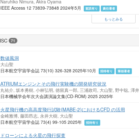
Naruhiko Nimura, Akira Oyama
IEEE Access 12 73839-73848 2024年5月
査読有り
責任著者
もっとみる
ISC
71
数値風洞
大山聖
日本航空宇宙学会誌 73(10) 326-328 2025年10月
招待有り
筆頭著者
ATRIUMエンジンとその飛行実験機の開発研究状況
丸祐介, 坂本勇樹, 小林弘明, 徳留真一郎, 三浦政司, 大山聖, 野中聡, 澤
日本機械学会年次大会講演論文集(CD-ROM) 2025 2025年
火星飛行機の高高度飛行試験(MABE-2)におけるCFD の活用
金崎雅博, 藤田昂志, 永井大樹, 大山聖
日本航空宇宙学会誌 73(4) 99-105 2025年
招待有り
ドローンによる火星の飛行探査