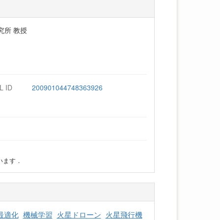
究所 教授
L ID
200901044748363926
います．
最適化
機械学習
火星ドローン
火星飛行機