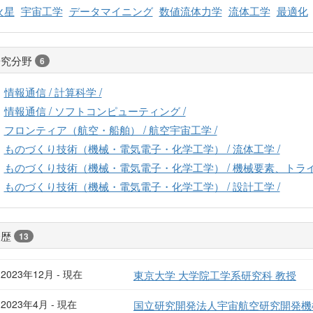
火星
宇宙工学
データマイニング
数値流体力学
流体工学
最適化
研究分野
6
情報通信 / 計算科学 /
情報通信 / ソフトコンピューティング /
フロンティア（航空・船舶） / 航空宇宙工学 /
ものづくり技術（機械・電気電子・化学工学） / 流体工学 /
ものづくり技術（機械・電気電子・化学工学） / 機械要素、トライ
ものづくり技術（機械・電気電子・化学工学） / 設計工学 /
経歴
13
2023年12月 - 現在
東京大学 大学院工学系研究科 教授
2023年4月 - 現在
国立研究開発法人宇宙航空研究開発機構