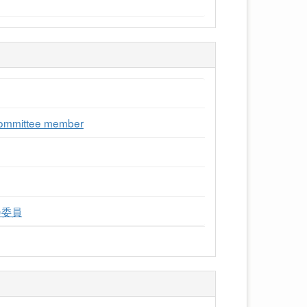
 Committee member
会委員