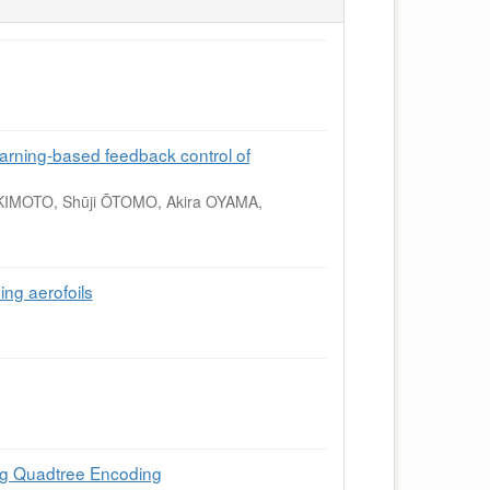
arning-based feedback control of
KIMOTO, Shūji ŌTOMO, Akira OYAMA,
ing aerofoils
ing Quadtree Encoding