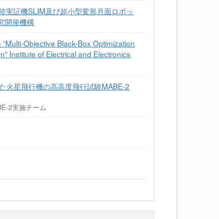
着陸実証機SLIM及び超小型変形月面ロボッ
研究開発機構
Multi-Objective Black-Box Optimization
Institute of Electrical and Electronics
た火星飛行機の高高度飛行試験MABE-2
E-2実施チーム