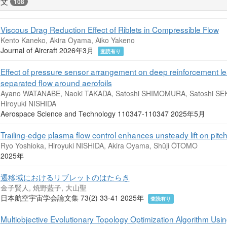
論文
108
Viscous Drag Reduction Effect of Riblets in Compressible Flow
Kento Kaneko, Akira Oyama, Aiko Yakeno
Journal of Aircraft 2026年3月
査読有り
Effect of pressure sensor arrangement on deep reinforcement le
separated flow around aerofoils
Ayano WATANABE, Naoki TAKADA, Satoshi SHIMOMURA, Satoshi SE
Hiroyuki NISHIDA
Aerospace Science and Technology 110347-110347 2025年5月
Trailing-edge plasma flow control enhances unsteady lift on pitch
Ryo Yoshioka, Hiroyuki NISHIDA, Akira Oyama, Shūji ŌTOMO
2025年
遷移域におけるリブレットのはたらき
金子賢人, 焼野藍子, 大山聖
日本航空宇宙学会論文集 73(2) 33-41 2025年
査読有り
Multiobjective Evolutionary Topology Optimization Algorithm Us