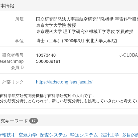
基本情報
所属
国立研究開発法人宇宙航空研究開発機構 宇宙科学研
東京大学大学院 教授
東京理科大学 理工学研究科機械工学専攻 客員教授
学位
博士（工学）(2000年3月 東北大学大学院)
研究者番号
10373440
J-GLOBA
researchmap
5000069161
会員ID
外部リンク
https://ladse.eng.isas.jaxa.jp/
宙科学航空研究開発機構宇宙科学研究所の大山です．
分の研究分野にとらわれず，新しい研究分野にも挑戦していきたいと考えて
研究キーワード
17
情報技術
空気力学
探査システム
輸送システム
設計工学
多目的