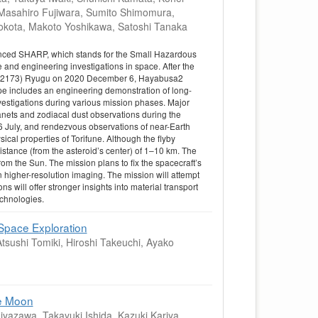
 Masahiro Fujiwara, Sumito Shimomura,
 Yokota, Makoto Yoshikawa, Satoshi Tanaka
ced SHARP, which stands for the Small Hazardous
and engineering investigations in space. After the
 (162173) Ryugu on 2020 December 6, Hayabusa2
pe includes an engineering demonstration of long-
vestigations during various mission phases. Major
lanets and zodiacal dust observations during the
26 July, and rendezvous observations of near-Earth
cal properties of Torifune. Although the flyby
 distance (from the asteroid’s center) of 1–10 km. The
rom the Sun. The mission plans to fix the spacecraft’s
in higher-resolution imaging. The mission will attempt
s will offer stronger insights into material transport
chnologies.
Space Exploration
tsushi Tomiki, Hiroshi Takeuchi, Ayako
月
he Moon
iyazawa, Takayuki Ishida, Kazuki Kariya,