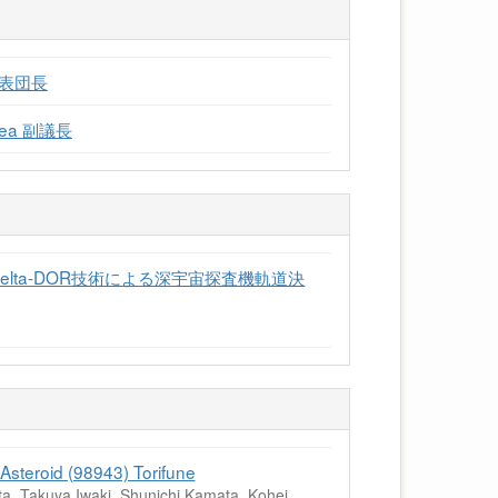
本代表団長
Area 副議長
Delta-DOR技術による深宇宙探査機軌道決
Asteroid (98943) Torifune
a, Takuya Iwaki, Shunichi Kamata, Kohei