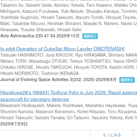
Takahiro Ito, Satoshi Ueda, Kentaro Yokota, Taro Kawano, Makiko Oht
Michigami, Katsumi Furukawa, Yuki Akizuki, Shusaku Kanaya, Tomihiro
Yoshihide Sugimoto, Hiroshi Takeuchi, Atsushi Tomiki, Hiroyuki Toyota,
Maki, Takahide Mizuno, Hirohide Shiratori, Masaki N. Nishino, Naoto Us
Hirasawa, Yusuke Shibasaki, Hiroaki Saito
Acta Astronautica 235 47-54 2025年10月
査読有り
In-orbit Operation of CubeSat Moon Lander OMOTENASHI
Tatsuaki HASHIMOTO, Junji KIKUCHI, Ryo HIRASAWA, Shintaro NAKA
Wataru TORII, Masatsugu OTSUKI, Tetsuo YOSHIMITSU, Yasuo ISHI
Chikako HIROSE, Hiroshi TAKEUCHI, Hiroyuki TOYOTA, Keiichi HO
Hitoshi MORIMOTO, Toshinori IKENAGA
Journal of Evolving Space Activities 3(232, 2025) 2025年8月
査読有り
Hayabusa2#’s (98943) Torifune flyby in July 2026: Rapid asteroid
spacecraft for planetary defense
Masatoshi Hirabayashi, Makoto Yoshikawa, Masahiko Hayakawa, Yuya 
Shunichi Kamata, Masanori Kanamaru, Kohei Kitazato, Toru Kouyama
Hiroshi Takeuchi, Satoshi Tanaka, Eri Tatsumi, Yasuhiro Yokota, Koki
2025年7月9日
もっとみる