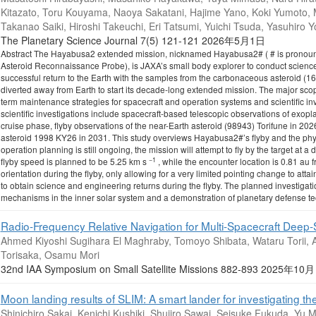
Kitazato, Toru Kouyama, Naoya Sakatani, Hajime Yano, Koki Yumoto,
Takanao Saiki, Hiroshi Takeuchi, Eri Tatsumi, Yuichi Tsuda, Yasuhiro
The Planetary Science Journal 7(5) 121-121 2026年5月1日
Abstract The Hayabusa2 extended mission, nicknamed Hayabusa2# ( # is pronoun
Asteroid Reconnaissance Probe), is JAXA’s small body explorer to conduct science 
successful return to the Earth with the samples from the carbonaceous asteroid
diverted away from Earth to start its decade-long extended mission. The major sco
term maintenance strategies for spacecraft and operation systems and scientific in
scientific investigations include spacecraft-based telescopic observations of exop
cruise phase, flyby observations of the near-Earth asteroid (98943) Torifune in 20
asteroid 1998 KY26 in 2031. This study overviews Hayabusa2#’s flyby and the physi
operation planning is still ongoing, the mission will attempt to fly by the target at a
−1
flyby speed is planned to be 5.25 km s
, while the encounter location is 0.81 au f
orientation during the flyby, only allowing for a very limited pointing change to atta
to obtain science and engineering returns during the flyby. The planned investigation
mechanisms in the inner solar system and a demonstration of planetary defense te
Radio-Frequency Relative Navigation for Multi-Spacecraft Deep-
Ahmed Kiyoshi Sugihara El Maghraby, Tomoyo Shibata, Wataru Torii, A
Torisaka, Osamu Mori
32nd IAA Symposium on Small Satellite Missions 882-893 2025年10
Moon landing results of SLIM: A smart lander for investigating t
Shinichiro Sakai, Kenichi Kushiki, Shujiro Sawai, Seisuke Fukuda, Yu M