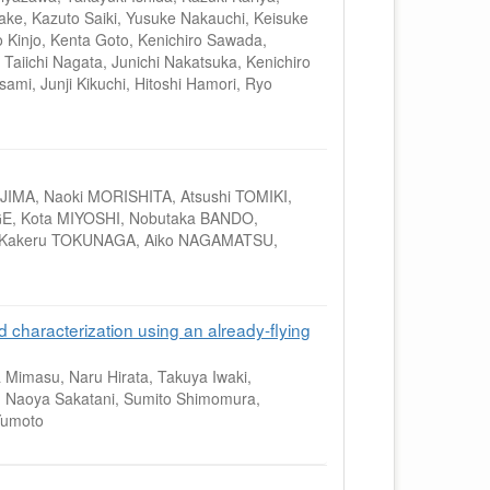
ake, Kazuto Saiki, Yusuke Nakauchi, Keisuke
 Kinjo, Kenta Goto, Kenichiro Sawada,
 Taiichi Nagata, Junichi Nakatsuka, Kenichiro
ami, Junji Kikuchi, Hitoshi Hamori, Ryo
JIMA, Naoki MORISHITA, Atsushi TOMIKI,
GE, Kota MIYOSHI, Nobutaka BANDO,
RI, Kakeru TOKUNAGA, Aiko NAGAMATSU,
 characterization using an already-flying
Mimasu, Naru Hirata, Takuya Iwaki,
, Naoya Sakatani, Sumito Shimomura,
 Yumoto