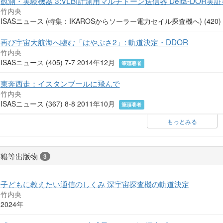
観測・実験機器 3:VLBI計測用マルチトーン送信器 Delta-DOR実
竹内央
ISASニュース (特集：IKAROSからソーラー電力セイル探査機へ) (420) 2
再び宇宙大航海へ臨む「はやぶさ2」: 軌道決定・DDOR
竹内央
ISASニュース (405) 7-7 2014年12月
筆頭著者
東奔西走：イスタンブールに飛んで
竹内央
ISASニュース (367) 8-8 2011年10月
筆頭著者
もっとみる
書籍等出版物
3
子どもに教えたい通信のしくみ 深宇宙探査機の軌道決定
竹内央
2024年