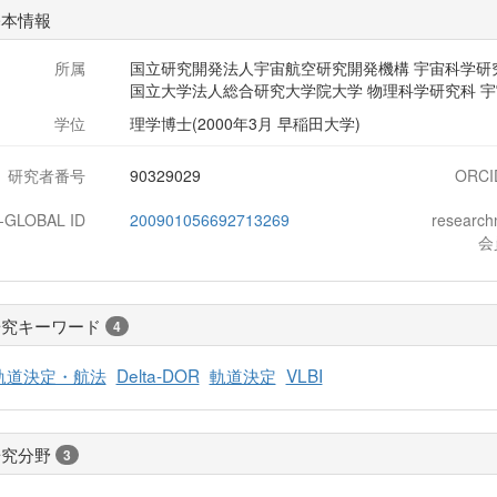
基本情報
所属
国立研究開発法人宇宙航空研究開発機構 宇宙科学研
国立大学法人総合研究大学院大学 物理科学研究科 宇
学位
理学博士(2000年3月 早稲田大学)
研究者番号
90329029
ORCI
J-GLOBAL ID
200901056692713269
researc
会
研究キーワード
4
軌道決定・航法
Delta-DOR
軌道決定
VLBI
研究分野
3