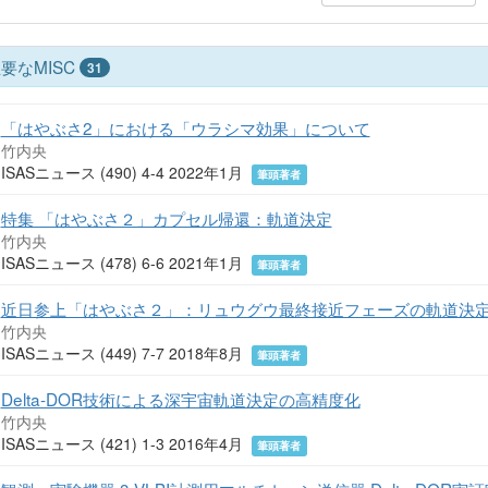
要なMISC
31
「はやぶさ2」における「ウラシマ効果」について
竹内央
ISASニュース (490) 4-4 2022年1月
筆頭著者
特集 「はやぶさ２」カプセル帰還：軌道決定
竹内央
ISASニュース (478) 6-6 2021年1月
筆頭著者
近日参上「はやぶさ２」：リュウグウ最終接近フェーズの軌道決
竹内央
ISASニュース (449) 7-7 2018年8月
筆頭著者
Delta-DOR技術による深宇宙軌道決定の高精度化
竹内央
ISASニュース (421) 1-3 2016年4月
筆頭著者