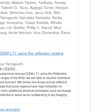
imoto, Makoto Tashiro, Yukikatsu Terada,
 Takeshi G. Tsuru, Ayşegül Tümer, Hiroyuki
eda, Shinichiro Uno, Jacco Vink, Shin
a Yamaguchi, Kazutaka Yamaoka, Noriko
age Yoneyama, Tessei Yoshida, Mihoko
, Lior Shefler, Phillip C. Stancil, Nhut
g, Annie Heinrich, Irina Zhuravleva, Elena
DEM L71 using the reflection grating
roya Yamaguchi
2026年1月23日
he supernova remnant DEM L71 using the Reflection
ngle of the RGS, we are able to resolve individual
ded remnant. We derive line fluxes across different
eals that some regions have high forbidden-to-
on from additional physical processes, such as charge
otential to serve as an outstanding X-ray imaging
ova remnant