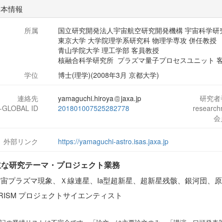
基本情報
所属
国立研究開発法人宇宙航空研究開発機構 宇宙科学研
東京大学 大学院理学系研究科 物理学専攻 併任教授
青山学院大学 理工学部 客員教授
核融合科学研究所 プラズマ量子プロセスユニット 
学位
博士(理学)(2008年3月 京都大学)
連絡先
yamaguchi.hiroya
jaxa.jp
研究者
J-GLOBAL ID
201801007525282778
researc
会
外部リンク
https://yamaguchi-astro.isas.jaxa.jp
主な研究テー
マ・プロジェクト業務
宇宙プラズマ現象、Ｘ線連星、Ia型超新星、超新星残骸、銀河団、
RISM プロジェクトサイエンティスト