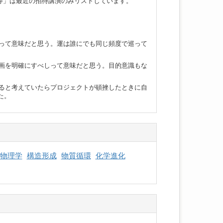
等」は最近の招待講演のみリストしています。
って意味だと思う。運は誰にでも同じ頻度で巡って
画を明確にすべしって意味だと思う。目的意識もな
ると考えていたらプロジェクトが頓挫したときに自
た。
物理学
構造形成
物質循環
化学進化