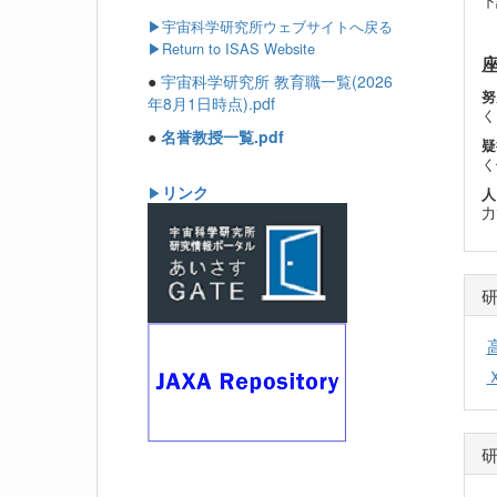
下
▶
宇宙科学研究所ウェブサイトへ戻る
▶Return to ISAS Website
●
宇宙科学研究所 教育職一覧(2026
努
年8月1日時点).pdf
く
●
名誉教授一覧.pdf
疑
く
リンク
▶
人
力