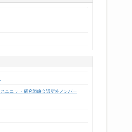
員
セスユニット 研究戦略会議所外メンバー
t