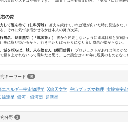
記の業績リストは不完全です。「論文」は主要論文のみ、「講演・口頭発表
座右の銘
力して運を待て（仁科芳雄）
努力を続けていれば運が向いた時に見逃さない
る。それに気づき活かせるかは本人の努力次第。
行無名、疑事無功（『戦国策』）
後から迷走しないように達成目標と実施計
仕事に取り掛かるから、行き当たりばったりになり良い成果が挙がらない。
、城を頼らば、城、人を捨せん（織田信長）
プロジェクトがあれば何とかな
で起き上がれないって意味だと思う。この懸念は2016年に現実のものとなっ
研究キーワード
10
高エネルギー宇宙物理学
X線天文学
宇宙プラズマ物理
実験室宇宙
Ｘ線連星
銀河・銀河団
超新星
研究分野
2