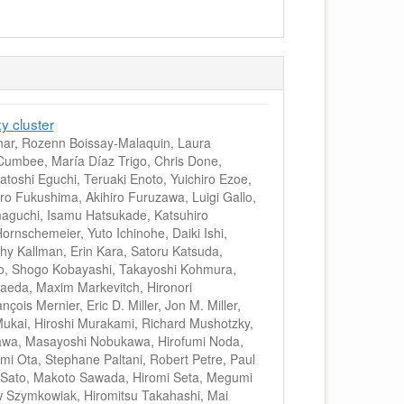
y cluster
har, Rozenn Boissay-Malaquin, Laura
 Cumbee, María Díaz Trigo, Chris Done,
toshi Eguchi, Teruaki Enoto, Yuichiro Ezoe,
ro Fukushima, Akihiro Furuzawa, Luigi Gallo,
amaguchi, Isamu Hatsukade, Katsuhiro
rnschemeier, Yuto Ichinohe, Daiki Ishi,
thy Kallman, Erin Kara, Satoru Katsuda,
oto, Shogo Kobayashi, Takayoshi Kohmura,
aeda, Maxim Markevitch, Hironori
 Mernier, Eric D. Miller, Jon M. Miller,
 Mukai, Hiroshi Murakami, Richard Mushotzky,
awa, Masayoshi Nobukawa, Hirofumi Noda,
i Ota, Stephane Paltani, Robert Petre, Paul
iki Sato, Makoto Sawada, Hiromi Seta, Megumi
w Szymkowiak, Hiromitsu Takahashi, Mai