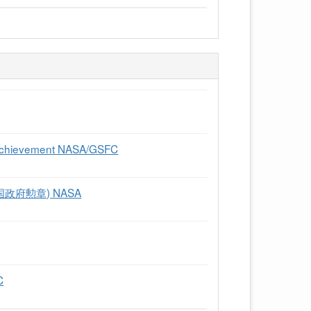
 Achievement NASA/GSFC
l (米国政府勲章) NASA
C