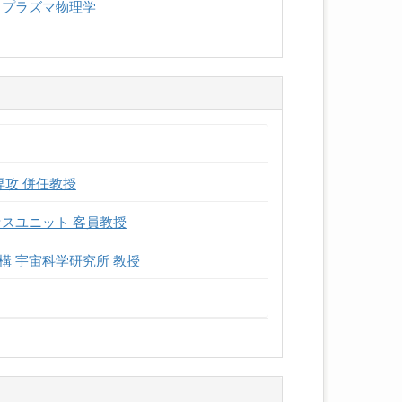
 プラズマ物理学
専攻 併任教授
スユニット 客員教授
 宇宙科学研究所 教授