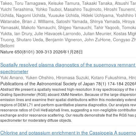
Takeo, Toru Tamagawa, Keisuke Tamura, Takaaki Tanaka, Atsushi Tan
Yuichi Terashima, Yohko Tsuboi, Masahiro Tsujimoto, Hiroshi Tsunemi,
Uchida, Nagomi Uchida, Yuusuke Uchida, Hideki Uchiyama, Yoshihiro U
Watanabe, Brian J. Williams, Satoshi Yamada, Shinya Yamada, Hiroy
Yamasaki, Makoto Yamauchi, Shigeo Yamauchi, Tahir Yaqoob, Tomok
Yukita, Ian Drury, Julie Hlavacek-Larrondo, Julian Meunier, Kostas Migkas
Truong, Shutaro Ueda, Benjamin Vigneron, John ZuHone, Congyao Zhan
Bellomi
Nature 650(8101) 309-313 2026年1月28日
Spatially resolved plasma diagnostics of the supernova remnant 
spectrometer
Yuki Amano, Yuken Ohshiro, Hiromasa Suzuki, Kotaro Fukushima, Hi
Publications of the Astronomical Society of Japan 78(1) 174-184 
Abstract We present a spatially resolved high-resolution X-ray spectroscopy of t
Grating Spectrometer (RGS) aboard XMM-Newton. Because of the large dispersion a
emission lines and examine their spatial distributions within this moderately exten
regions of DEM L71 and perform quantitative plasma diagnostics. Our analysis rev
resonance ratios of O vii He$\alpha$ lines, suggesting a non-negligible contributi
exchange and/or resonance scattering. Our results demonstrate that the RGS has p
spectrometer for moderately diffuse objects.
Chlorine and potassium enrichment in the Cassiopeia A supern