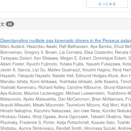
もっとみる
論文
66
Disentangling multiple gas kinematic drivers in the Perseus galax
Marc Audard, Hisamitsu Awaki, Ralf Ballhausen, Aya Bamba, Ehud Be
Brenneman, Gregory V. Brown, Lia Corrales, Elisa Costantini, Renata
Tadayasu Dotani, Ken Ebisawa, Megan E. Eckart, Dominique Eckert, Sa
Adam Foster, Ryuichi Fujimoto, Yutaka Fujita, Yasushi Fukazawa, Kota
Javier A. García, Liyi Gu, Matteo Guainazzi, Kouichi Hagino, Kenji H
Hayashi, Takayuki Hayashi, Natalie Hell, Edmund Hodges-Kluck, Ann Ho
Manabu Ishida, Kumi Ishikawa, Yoshitaka Ishisaki, Jelle Kaastra, Timo
Yoshiaki Kanemaru, Richard Kelley, Caroline Kilbourne, Shunji Kitam
Aya Kubota, Maurice Leutenegger, Michael Loewenstein, Yoshitomo M
Matsumoto, Kyoko Matsushita, Dan McCammon, Brian McNamara, François
Ikuyuki Mitsuishi, Misaki Mizumoto, Tsunefumi Mizuno, Koji Mori, Koji
Hiroshi Nakajima, Kazuhiro Nakazawa, Jan-Uwe Ness, Kumiko Nobuk
Hirokazu Odaka, Shoji Ogawa, Anna Ogorzalek, Takashi Okajima, Naom
Plucinsky, Frederick S. Porter, Katja Pottschmidt, Kosuke Sato, Tosh
Shidatsu, Aurora Simionescu, Randall Smith, Hiromasa Suzuki, Andre