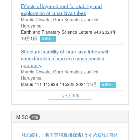
Effects of layered roof for stability and
exploration of lunar lava tubes
Marcin Chwała, Goro Komatsu, Junichi
Haruyama
Earth and Planetary Science Letters 643 2024年
10月1日
査読有り
Structural stability of lunar lava tubes with
consideration of variable cross-section
geometry
Marcin Chwała, Goro Komatsu, Junichi
Haruyama
Icarus 411 115928-115928 2024年3月
査読有り
もっとみる
MISC
445
月の縦孔・地下空洞直接探査(うずめ)計画開発