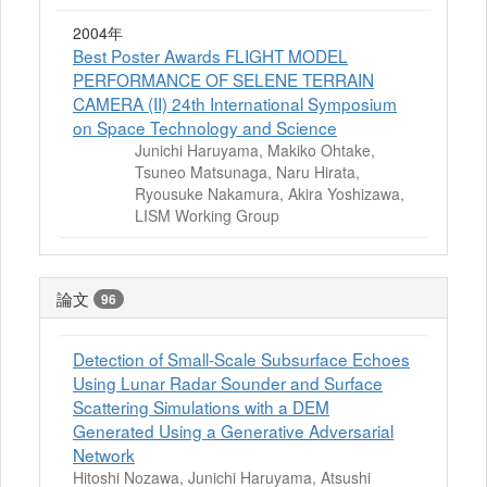
2004年
Best Poster Awards FLIGHT MODEL
PERFORMANCE OF SELENE TERRAIN
CAMERA (II) 24th International Symposium
on Space Technology and Science
Junichi Haruyama, Makiko Ohtake,
Tsuneo Matsunaga, Naru Hirata,
Ryousuke Nakamura, Akira Yoshizawa,
LISM Working Group
論文
96
Detection of Small-Scale Subsurface Echoes
Using Lunar Radar Sounder and Surface
Scattering Simulations with a DEM
Generated Using a Generative Adversarial
Network
Hitoshi Nozawa, Junichi Haruyama, Atsushi