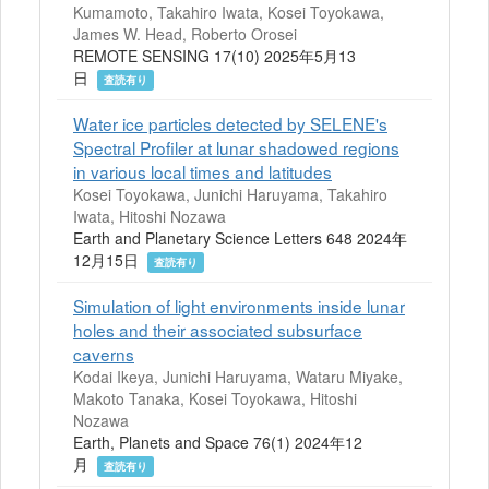
Kumamoto, Takahiro Iwata, Kosei Toyokawa,
James W. Head, Roberto Orosei
REMOTE SENSING 17(10) 2025年5月13
日
査読有り
Water ice particles detected by SELENE's
Spectral Profiler at lunar shadowed regions
in various local times and latitudes
Kosei Toyokawa, Junichi Haruyama, Takahiro
Iwata, Hitoshi Nozawa
Earth and Planetary Science Letters 648 2024年
12月15日
査読有り
Simulation of light environments inside lunar
holes and their associated subsurface
caverns
Kodai Ikeya, Junichi Haruyama, Wataru Miyake,
Makoto Tanaka, Kosei Toyokawa, Hitoshi
Nozawa
Earth, Planets and Space 76(1) 2024年12
月
査読有り