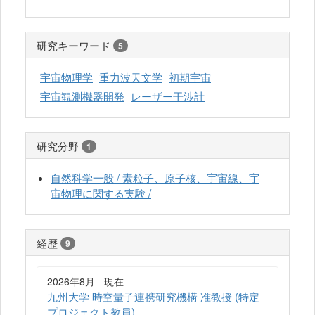
研究キーワード
5
宇宙物理学
重力波天文学
初期宇宙
宇宙観測機器開発
レーザー干渉計
研究分野
1
自然科学一般 / 素粒子、原子核、宇宙線、宇
宙物理に関する実験 /
経歴
9
2026年8月 - 現在
九州大学 時空量子連携研究機構 准教授 (特定
プロジェクト教員)