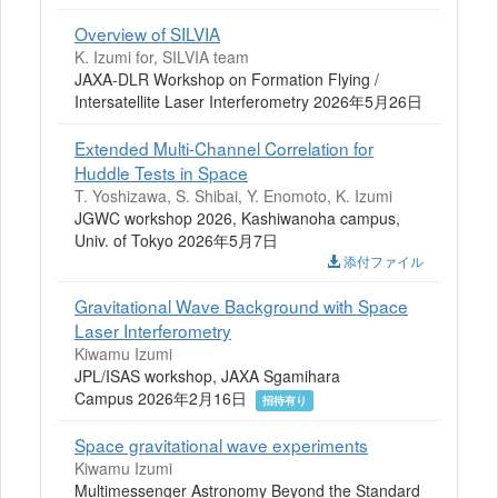
Overview of SILVIA
K. Izumi for, SILVIA team
JAXA-DLR Workshop on Formation Flying /
Intersatellite Laser Interferometry 2026年5月26日
Extended Multi-Channel Correlation for
Huddle Tests in Space
T. Yoshizawa, S. Shibai, Y. Enomoto, K. Izumi
JGWC workshop 2026, Kashiwanoha campus,
Univ. of Tokyo 2026年5月7日
添付ファイル
Gravitational Wave Background with Space
Laser Interferometry
Kiwamu Izumi
JPL/ISAS workshop, JAXA Sgamihara
Campus 2026年2月16日
招待有り
Space gravitational wave experiments
Kiwamu Izumi
Multimessenger Astronomy Beyond the Standard