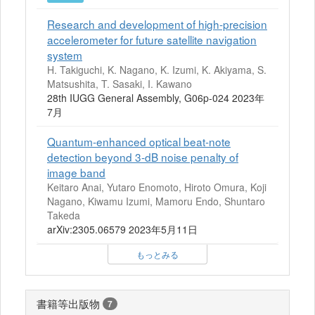
Research and development of high-precision
accelerometer for future satellite navigation
system
H. Takiguchi, K. Nagano, K. Izumi, K. Akiyama, S.
Matsushita, T. Sasaki, I. Kawano
28th IUGG General Assembly, G06p-024 2023年
7月
Quantum-enhanced optical beat-note
detection beyond 3-dB noise penalty of
image band
Keitaro Anai, Yutaro Enomoto, Hiroto Omura, Koji
Nagano, Kiwamu Izumi, Mamoru Endo, Shuntaro
Takeda
arXiv:2305.06579 2023年5月11日
もっとみる
書籍等出版物
7