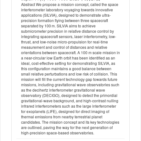
Abstract We propose a mission concept, called the space
interferometer laboratory voyaging towards innovative
applications (SILVIA), designed to demonstrate ultra-
precision formation flying between three spacecraft
separated by 100 m. SILVIA aims to achieve
submicrometer precision in relative distance control by
integrating spacecraft sensors, laser interferometry, low-
thrust, and low-noise micro-propulsion for real-time
measurement and control of distances and relative
orientations between spacecraft. A 100 m scale mission in
a near-circular low Earth orbit has been identified as an
ideal, cost-effective setting for demonstrating SILVIA, as
this configuration maintains a good balance between
small relative perturbations and low risk of collision. This
mission will fill the current technology gap towards future
missions, including gravitational wave observatories such
as the decihertz interferometer gravitational wave
observatory (DECIGO), designed to detect the primordial
gravitational-wave background, and high-contrast nulling
infrared interferometers such as the large interferometer
for exoplanets (LIFE), designed for direct imaging of
thermal emissions from nearby terrestrial planet
candidates. The mission concept and its key technologies
are outlined, paving the way for the next generation of
high-precision space-based observatories.