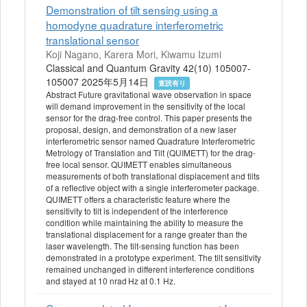
Demonstration of tilt sensing using a
homodyne quadrature interferometric
translational sensor
Koji Nagano, Karera Mori, Kiwamu Izumi
Classical and Quantum Gravity 42(10) 105007-
105007 2025年5月14日
査読有り
Abstract Future gravitational wave observation in space
will demand improvement in the sensitivity of the local
sensor for the drag-free control. This paper presents the
proposal, design, and demonstration of a new laser
interferometric sensor named Quadrature Interferometric
Metrology of Translation and Tilt (QUIMETT) for the drag-
free local sensor. QUIMETT enables simultaneous
measurements of both translational displacement and tilts
of a reflective object with a single interferometer package.
QUIMETT offers a characteristic feature where the
sensitivity to tilt is independent of the interference
condition while maintaining the ability to measure the
translational displacement for a range greater than the
laser wavelength. The tilt-sensing function has been
demonstrated in a prototype experiment. The tilt sensitivity
remained unchanged in different interference conditions
and stayed at 10 nrad Hz at 0.1 Hz.