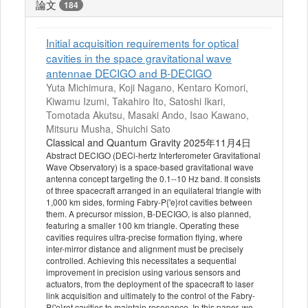
論文
184
Initial acquisition requirements for optical
cavities in the space gravitational wave
antennae DECIGO and B-DECIGO
Yuta Michimura, Koji Nagano, Kentaro Komori,
Kiwamu Izumi, Takahiro Ito, Satoshi Ikari,
Tomotada Akutsu, Masaki Ando, Isao Kawano,
Mitsuru Musha, Shuichi Sato
Classical and Quantum Gravity 2025年11月4日
Abstract DECIGO (DECi-hertz Interferometer Gravitational
Wave Observatory) is a space-based gravitational wave
antenna concept targeting the 0.1--10 Hz band. It consists
of three spacecraft arranged in an equilateral triangle with
1,000 km sides, forming Fabry-P{'e}rot cavities between
them. A precursor mission, B-DECIGO, is also planned,
featuring a smaller 100 km triangle. Operating these
cavities requires ultra-precise formation flying, where
inter-mirror distance and alignment must be precisely
controlled. Achieving this necessitates a sequential
improvement in precision using various sensors and
actuators, from the deployment of the spacecraft to laser
link acquisition and ultimately to the control of the Fabry-
P{'e}rot cavities to maintain resonance. In this paper, we