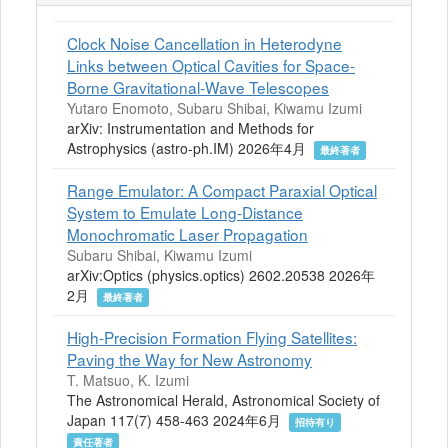
Clock Noise Cancellation in Heterodyne
Links between Optical Cavities for Space-
Borne Gravitational-Wave Telescopes
Yutaro Enomoto, Subaru Shibai, Kiwamu Izumi
arXiv: Instrumentation and Methods for
Astrophysics (astro-ph.IM) 2026年4月
最終著者
Range Emulator: A Compact Paraxial Optical
System to Emulate Long-Distance
Monochromatic Laser Propagation
Subaru Shibai, Kiwamu Izumi
arXiv:Optics (physics.optics) 2602.20538 2026年
2月
最終著者
High-Precision Formation Flying Satellites:
Paving the Way for New Astronomy
T. Matsuo, K. Izumi
The Astronomical Herald, Astronomical Society of
Japan 117(7) 458-463 2024年6月
招待有り
責任著者