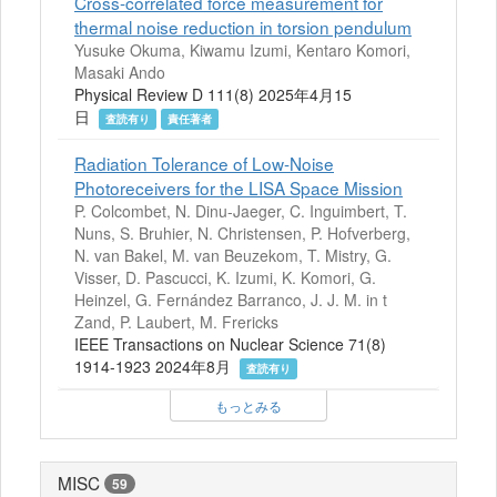
Cross-correlated force measurement for
thermal noise reduction in torsion pendulum
Yusuke Okuma, Kiwamu Izumi, Kentaro Komori,
Masaki Ando
Physical Review D 111(8) 2025年4月15
日
査読有り
責任著者
Radiation Tolerance of Low-Noise
Photoreceivers for the LISA Space Mission
P. Colcombet, N. Dinu-Jaeger, C. Inguimbert, T.
Nuns, S. Bruhier, N. Christensen, P. Hofverberg,
N. van Bakel, M. van Beuzekom, T. Mistry, G.
Visser, D. Pascucci, K. Izumi, K. Komori, G.
Heinzel, G. Fernández Barranco, J. J. M. in t
Zand, P. Laubert, M. Frericks
IEEE Transactions on Nuclear Science 71(8)
1914-1923 2024年8月
査読有り
もっとみる
MISC
59