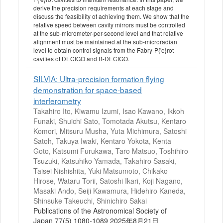
derive the precision requirements at each stage and
discuss the feasibility of achieving them. We show that the
relative speed between cavity mirrors must be controlled
at the sub-micrometer-per-second level and that relative
alignment must be maintained at the sub-microradian
level to obtain control signals from the Fabry-P{'e}rot
cavities of DECIGO and B-DECIGO.
SILVIA: Ultra-precision formation flying
demonstration for space-based
interferometry
Takahiro Ito, Kiwamu Izumi, Isao Kawano, Ikkoh
Funaki, Shuichi Sato, Tomotada Akutsu, Kentaro
Komori, Mitsuru Musha, Yuta Michimura, Satoshi
Satoh, Takuya Iwaki, Kentaro Yokota, Kenta
Goto, Katsumi Furukawa, Taro Matsuo, Toshihiro
Tsuzuki, Katsuhiko Yamada, Takahiro Sasaki,
Taisei Nishishita, Yuki Matsumoto, Chikako
Hirose, Wataru Torii, Satoshi Ikari, Koji Nagano,
Masaki Ando, Seiji Kawamura, Hidehiro Kaneda,
Shinsuke Takeuchi, Shinichiro Sakai
Publications of the Astronomical Society of
Japan 77(5) 1080-1089 2025年8月21日