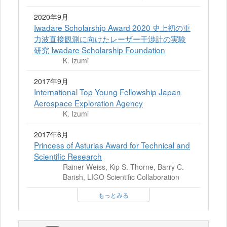
2020年9月
Iwadare Scholarship Award 2020 史上初の重
力波直接観測に向けたレーザー干渉計の実験
研究 Iwadare Scholarship Foundation
K. Izumi
2017年9月
International Top Young Fellowship Japan
Aerospace Exploration Agency
K. Izumi
2017年6月
Princess of Asturias Award for Technical and
Scientific Research
Rainer Weiss, Kip S. Thorne, Barry C.
Barish, LIGO Scientific Collaboration
もっとみる