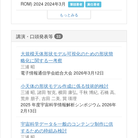
ROM) 2024 2024年3月
筆頭著者
責任著者
もっとみる
講演・口頭発表等
33
大規模天体形状モデル可視化のための形状簡
略化に関する一考察
三浦 昭
電子情報通信学会総合大会 2026年3月12日
小天体の形状モデル作成に係る技術的検討
三浦 昭, 諸田 智克, 横田 康弘, 千秋 博紀, 石橋 高,
荒井 朋子, 吉田 二美, 巽 瑛理
2025 年度宇宙科学情報解析シンポジウム 2026年
2月13日
宇宙科学データを一般のコンテンツ制作に供
するための枠組み検討
三浦 昭