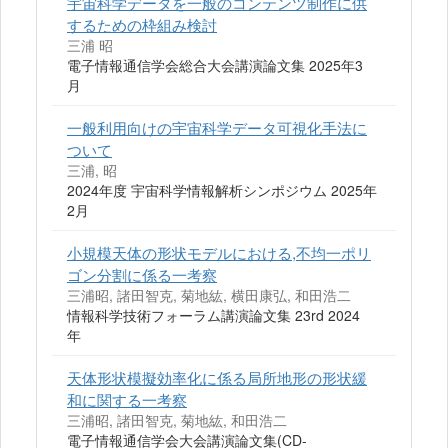
宇宙科学データを一般のコンテンツ制作に供
するための枠組み検討
三浦 昭
電子情報通信学会総合大会講演論文集 2025年3
月
一般利用向けの宇宙科学データ可視化手法に
ついて
三浦, 昭
2024年度 宇宙科学情報解析シンポジウム 2025年
2月
小規模天体の形状モデルにおける,不均一ポリ
ゴン分割に係る一考察
三浦昭, 諸田智克, 菊地紘, 横田康弘, 和田浩二
情報科学技術フォーラム講演論文集 23rd 2024
年
天体形状模擬効率化に係る局所地形の形状緩
和に関する一考察
三浦昭, 諸田智克, 菊地紘, 和田浩二
電子情報通信学会大会講演論文集(CD-