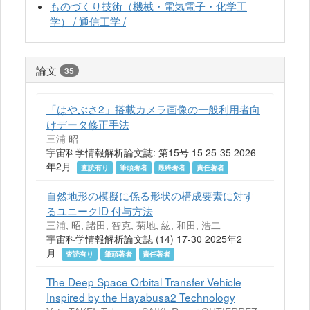
ものづくり技術（機械・電気電子・化学工
学） / 通信工学 /
論文
35
「はやぶさ2」搭載カメラ画像の一般利用者向
けデータ修正手法
三浦 昭
宇宙科学情報解析論文誌: 第15号 15 25-35 2026
年2月
査読有り
筆頭著者
最終著者
責任著者
自然地形の模擬に係る形状の構成要素に対す
るユニークID 付与方法
三浦, 昭, 諸田, 智克, 菊地, 紘, 和田, 浩二
宇宙科学情報解析論文誌 (14) 17-30 2025年2
月
査読有り
筆頭著者
責任著者
The Deep Space Orbital Transfer Vehicle
Inspired by the Hayabusa2 Technology