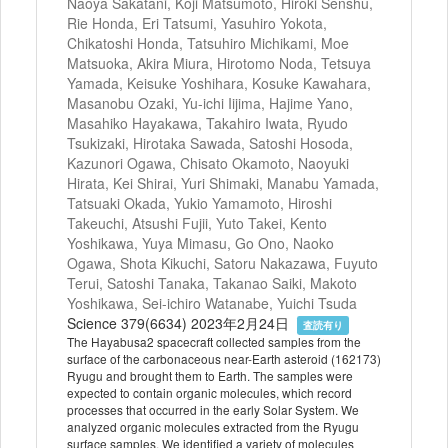
Naoya Sakatani, Koji Matsumoto, Hiroki Senshu,
Rie Honda, Eri Tatsumi, Yasuhiro Yokota,
Chikatoshi Honda, Tatsuhiro Michikami, Moe
Matsuoka, Akira Miura, Hirotomo Noda, Tetsuya
Yamada, Keisuke Yoshihara, Kosuke Kawahara,
Masanobu Ozaki, Yu-ichi Iijima, Hajime Yano,
Masahiko Hayakawa, Takahiro Iwata, Ryudo
Tsukizaki, Hirotaka Sawada, Satoshi Hosoda,
Kazunori Ogawa, Chisato Okamoto, Naoyuki
Hirata, Kei Shirai, Yuri Shimaki, Manabu Yamada,
Tatsuaki Okada, Yukio Yamamoto, Hiroshi
Takeuchi, Atsushi Fujii, Yuto Takei, Kento
Yoshikawa, Yuya Mimasu, Go Ono, Naoko
Ogawa, Shota Kikuchi, Satoru Nakazawa, Fuyuto
Terui, Satoshi Tanaka, Takanao Saiki, Makoto
Yoshikawa, Sei-ichiro Watanabe, Yuichi Tsuda
Science 379(6634) 2023年2月24日
査読有り
The Hayabusa2 spacecraft collected samples from the
surface of the carbonaceous near-Earth asteroid (162173)
Ryugu and brought them to Earth. The samples were
expected to contain organic molecules, which record
processes that occurred in the early Solar System. We
analyzed organic molecules extracted from the Ryugu
surface samples. We identified a variety of molecules