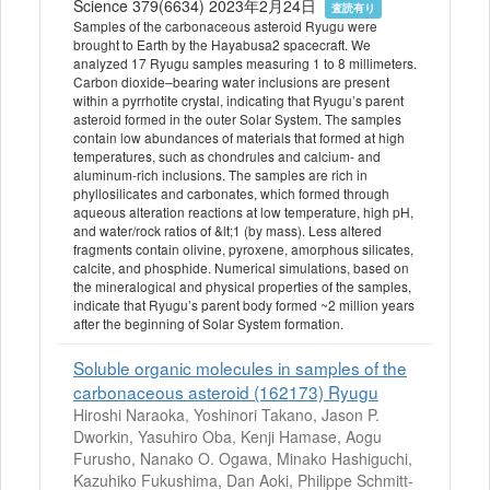
Science 379(6634) 2023年2月24日
査読有り
Samples of the carbonaceous asteroid Ryugu were
brought to Earth by the Hayabusa2 spacecraft. We
analyzed 17 Ryugu samples measuring 1 to 8 millimeters.
Carbon dioxide–bearing water inclusions are present
within a pyrrhotite crystal, indicating that Ryugu’s parent
asteroid formed in the outer Solar System. The samples
contain low abundances of materials that formed at high
temperatures, such as chondrules and calcium- and
aluminum-rich inclusions. The samples are rich in
phyllosilicates and carbonates, which formed through
aqueous alteration reactions at low temperature, high pH,
and water/rock ratios of &lt;1 (by mass). Less altered
fragments contain olivine, pyroxene, amorphous silicates,
calcite, and phosphide. Numerical simulations, based on
the mineralogical and physical properties of the samples,
indicate that Ryugu’s parent body formed ~2 million years
after the beginning of Solar System formation.
Soluble organic molecules in samples of the
carbonaceous asteroid (162173) Ryugu
Hiroshi Naraoka, Yoshinori Takano, Jason P.
Dworkin, Yasuhiro Oba, Kenji Hamase, Aogu
Furusho, Nanako O. Ogawa, Minako Hashiguchi,
Kazuhiko Fukushima, Dan Aoki, Philippe Schmitt-