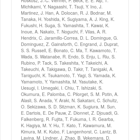
Roskosz, J.-C. Viennet, P. Beck, E. E. Alp, T.
Michikami, Y. Nagaashi, T. Tsuji, Y. Ino, J.
Martinez, J. Han, A. Dolocan, R. J. Bodnar, M.
Tanaka, H. Yoshida, K. Sugiyama, A. J. King, K.
Fukushi, H. Suga, S. Yamashita, T. Kawai, K.
Inoue, A. Nakato, T. Noguchi, F. Vilas, A. R.
Hendrix, C. Jaramillo-Correa, D. L. Domingue, G.
Dominguez, Z. Gainsforth, C. Engrand, J. Duprat,
S. S. Russell, E. Bonato, C. Ma, T. Kawamoto, T.
Wada, S. Watanabe, R. Endo, S. Enju, L. Riu, S.
Rubino, P. Tack, S. Takeshita, Y. Takeichi, A.
Takeuchi, A. Takigawa, D. Takir, T. Tanigaki, A.
Taniguchi, K. Tsukamoto, T. Yagi, S. Yamada, K.
Yamamoto, Y. Yamashita, M. Yasutake, K.
Uesugi, I. Umegaki, I. Chiu, T. Ishizaki, S.
Okumura, E. Palomba, C. Pilorget, S. M. Potin, A.
Alasli, S. Anada, Y. Araki, N. Sakatani, C. Schultz,
O. Sekizawa, S. D. Sitzman, K. Sugiura, M. Sun,
E. Dartois, E. De Pauw, Z. Dionnet, Z. Djouadi, G.
Falkenberg, R. Fujita, T. Fukuma, I. R. Gearba,
K. Hagiya, M. Y. Hu, T. Kato, T. Kawamura, M.
Kimura, M. K. Kubo, F. Langenhorst, C. Lantz, B.
Lavina, M. Lindner, J. Zhao, B. Vekemans, D.