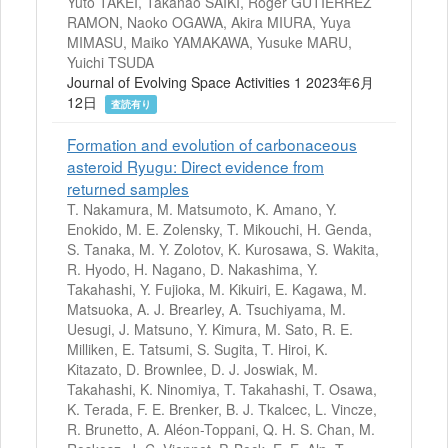
Yuto TAKEI, Takanao SAIKI, Roger GUTIERREZ
RAMON, Naoko OGAWA, Akira MIURA, Yuya
MIMASU, Maiko YAMAKAWA, Yusuke MARU,
Yuichi TSUDA
Journal of Evolving Space Activities 1 2023年6月
12日
査読有り
Formation and evolution of carbonaceous
asteroid Ryugu: Direct evidence from
returned samples
T. Nakamura, M. Matsumoto, K. Amano, Y.
Enokido, M. E. Zolensky, T. Mikouchi, H. Genda,
S. Tanaka, M. Y. Zolotov, K. Kurosawa, S. Wakita,
R. Hyodo, H. Nagano, D. Nakashima, Y.
Takahashi, Y. Fujioka, M. Kikuiri, E. Kagawa, M.
Matsuoka, A. J. Brearley, A. Tsuchiyama, M.
Uesugi, J. Matsuno, Y. Kimura, M. Sato, R. E.
Milliken, E. Tatsumi, S. Sugita, T. Hiroi, K.
Kitazato, D. Brownlee, D. J. Joswiak, M.
Takahashi, K. Ninomiya, T. Takahashi, T. Osawa,
K. Terada, F. E. Brenker, B. J. Tkalcec, L. Vincze,
R. Brunetto, A. Aléon-Toppani, Q. H. S. Chan, M.