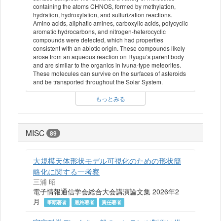
containing the atoms CHNOS, formed by methylation,
hydration, hydroxylation, and sulfurization reactions.
Amino acids, aliphatic amines, carboxylic acids, polycyclic
aromatic hydrocarbons, and nitrogen-heterocyclic
compounds were detected, which had properties
consistent with an abiotic origin. These compounds likely
arose from an aqueous reaction on Ryugu’s parent body
and are similar to the organics in Ivuna-type meteorites.
These molecules can survive on the surfaces of asteroids
and be transported throughout the Solar System.
もっとみる
MISC
89
大規模天体形状モデル可視化のための形状簡
略化に関する一考察
三浦 昭
電子情報通信学会総合大会講演論文集 2026年2
月
筆頭著者
最終著者
責任著者