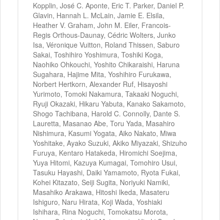
Kopplin, José C. Aponte, Eric T. Parker, Daniel P.
Glavin, Hannah L. McLain, Jamie E. Elsila,
Heather V. Graham, John M. Eiler, Francois-
Regis Orthous-Daunay, Cédric Wolters, Junko
Isa, Véronique Vuitton, Roland Thissen, Saburo
Sakai, Toshihiro Yoshimura, Toshiki Koga,
Naohiko Ohkouchi, Yoshito Chikaraishi, Haruna
Sugahara, Hajime Mita, Yoshihiro Furukawa,
Norbert Hertkorn, Alexander Ruf, Hisayoshi
Yurimoto, Tomoki Nakamura, Takaaki Noguchi,
Ryuji Okazaki, Hikaru Yabuta, Kanako Sakamoto,
Shogo Tachibana, Harold C. Connolly, Dante S.
Lauretta, Masanao Abe, Toru Yada, Masahiro
Nishimura, Kasumi Yogata, Aiko Nakato, Miwa
Yoshitake, Ayako Suzuki, Akiko Miyazaki, Shizuho
Furuya, Kentaro Hatakeda, Hiromichi Soejima,
Yuya Hitomi, Kazuya Kumagai, Tomohiro Usui,
Tasuku Hayashi, Daiki Yamamoto, Ryota Fukai,
Kohei Kitazato, Seiji Sugita, Noriyuki Namiki,
Masahiko Arakawa, Hitoshi Ikeda, Masateru
Ishiguro, Naru Hirata, Koji Wada, Yoshiaki
Ishihara, Rina Noguchi, Tomokatsu Morota,