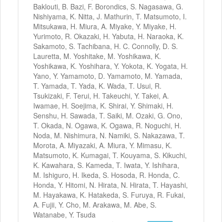
Baklouti, B. Bazi, F. Borondics, S. Nagasawa, G.
Nishiyama, K. Nitta, J. Mathurin, T. Matsumoto, I.
Mitsukawa, H. Miura, A. Miyake, Y. Miyake, H.
Yurimoto, R. Okazaki, H. Yabuta, H. Naraoka, K.
Sakamoto, S. Tachibana, H. C. Connolly, D. S.
Lauretta, M. Yoshitake, M. Yoshikawa, K.
Yoshikawa, K. Yoshihara, Y. Yokota, K. Yogata, H.
Yano, Y. Yamamoto, D. Yamamoto, M. Yamada,
T. Yamada, T. Yada, K. Wada, T. Usui, R.
Tsukizaki, F. Terui, H. Takeuchi, Y. Takei, A.
Iwamae, H. Soejima, K. Shirai, Y. Shimaki, H.
Senshu, H. Sawada, T. Saiki, M. Ozaki, G. Ono,
T. Okada, N. Ogawa, K. Ogawa, R. Noguchi, H.
Noda, M. Nishimura, N. Namiki, S. Nakazawa, T.
Morota, A. Miyazaki, A. Miura, Y. Mimasu, K.
Matsumoto, K. Kumagai, T. Kouyama, S. Kikuchi,
K. Kawahara, S. Kameda, T. Iwata, Y. Ishihara,
M. Ishiguro, H. Ikeda, S. Hosoda, R. Honda, C.
Honda, Y. Hitomi, N. Hirata, N. Hirata, T. Hayashi,
M. Hayakawa, K. Hatakeda, S. Furuya, R. Fukai,
A. Fujii, Y. Cho, M. Arakawa, M. Abe, S.
Watanabe, Y. Tsuda