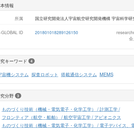
基本情報
所属
国立研究開発法人宇宙航空研究開発機構 宇宙科学研
J-GLOBAL ID
201801018289126150
researc
会
研究キーワード
4
宇宙機システム
探査ロボット
搭載通信システム
MEMS
研究分野
3
ものづくり技術（機械・電気電子・化学工学） / 計測工学 /
フロンティア（航空・船舶） / 航空宇宙工学 / アビオニクス
ものづくり技術（機械・電気電子・化学工学） / 電子デバイス、電子