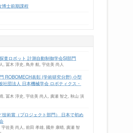
攻博士前期課程
探査ロボット 計測自動制御学会SI部門
人, 冨木 淳史, 鳥井 航, 宇佐美 尚人
ROBOMECH表彰 (学術研究分野) 小型
一般社団法人 日本機械学会 ロボティクス・
晴, 冨木 淳史, 宇佐美 尚人, 廣瀬 智之, 秋山 演
賞／技術賞（プロジェクト部門） 日本で初め
会
, 宇佐美 尚人, 前田 孝雄, 國井 康晴, 廣瀬 智