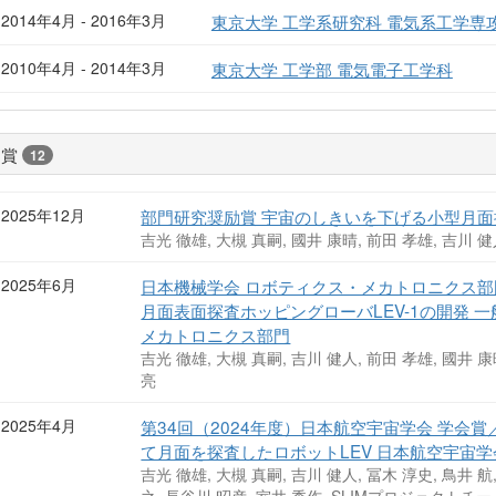
2014年4月 - 2016年3月
東京大学 工学系研究科 電気系工学専
2010年4月 - 2014年3月
東京大学 工学部 電気電子工学科
受賞
12
2025年12月
部門研究奨励賞 宇宙のしきいを下げる小型月面
吉光 徹雄, 大槻 真嗣, 國井 康晴, 前田 孝雄, 吉川 健
2025年6月
日本機械学会 ロボティクス・メカトロニクス部門 
月面表面探査ホッピングローバLEV-1の開発 
メカトロニクス部門
吉光 徹雄, 大槻 真嗣, 吉川 健人, 前田 孝雄, 國井 康
亮
2025年4月
第34回（2024年度）日本航空宇宙学会 学会
て月面を探査したロボットLEV 日本航空宇宙学
吉光 徹雄, 大槻 真嗣, 吉川 健人, 冨木 淳史, 鳥井 航