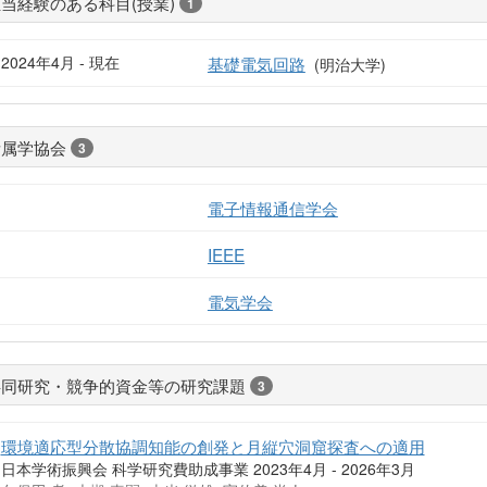
当経験のある科目(授業)
1
2024年4月 - 現在
基礎電気回路
(明治大学)
所属学協会
3
電子情報通信学会
IEEE
電気学会
共同研究・競争的資金等の研究課題
3
環境適応型分散協調知能の創発と月縦穴洞窟探査への適用
日本学術振興会 科学研究費助成事業 2023年4月 - 2026年3月