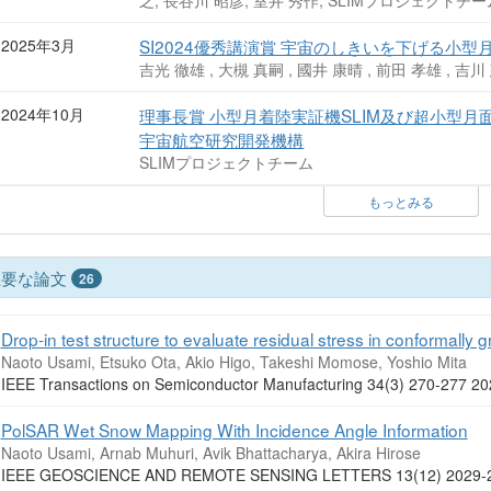
之, 長谷川 昭彦, 室井 秀作, SLIMプロジェクトチー
2025年3月
SI2024優秀講演賞 宇宙のしきいを下げる小
吉光 徹雄 , 大槻 真嗣 , 國井 康晴 , 前田 孝雄 , 吉川
2024年10月
理事長賞 小型月着陸実証機SLIM及び超小型月
宇宙航空研究開発機構
SLIMプロジェクトチーム
もっとみる
主要な論文
26
Drop-in test structure to evaluate residual stress in conformally g
Naoto Usami, Etsuko Ota, Akio Higo, Takeshi Momose, Yoshio Mita
IEEE Transactions on Semiconductor Manufacturing 34(3) 270-277 
PolSAR Wet Snow Mapping With Incidence Angle Information
Naoto Usami, Arnab Muhuri, Avik Bhattacharya, Akira Hirose
IEEE GEOSCIENCE AND REMOTE SENSING LETTERS 13(12) 2029