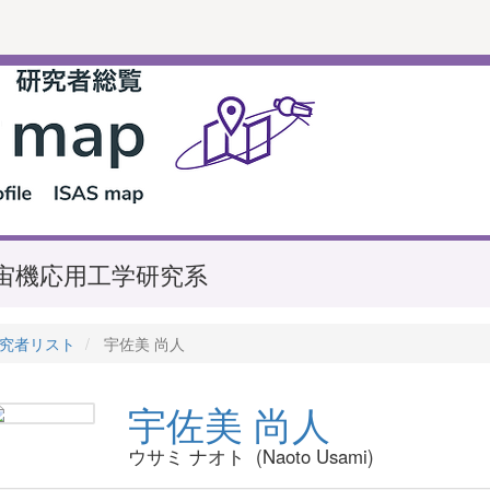
宙機応用工学研究系
究者リスト
宇佐美 尚人
宇佐美 尚人
ウサミ ナオト (Naoto Usami)