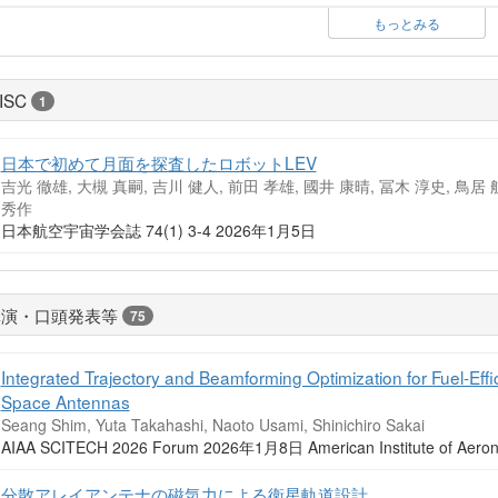
もっとみる
ISC
1
日本で初めて月面を探査したロボットLEV
吉光 徹雄, 大槻 真嗣, 吉川 健人, 前田 孝雄, 國井 康晴, 冨木 淳史, 鳥居 
秀作
日本航空宇宙学会誌 74(1) 3-4 2026年1月5日
講演・口頭発表等
75
Integrated Trajectory and Beamforming Optimization for Fuel-Effic
Space Antennas
Seang Shim, Yuta Takahashi, Naoto Usami, Shinichiro Sakai
AIAA SCITECH 2026 Forum 2026年1月8日 American Institute of Aeronau
分散アレイアンテナの磁気力による衛星軌道設計