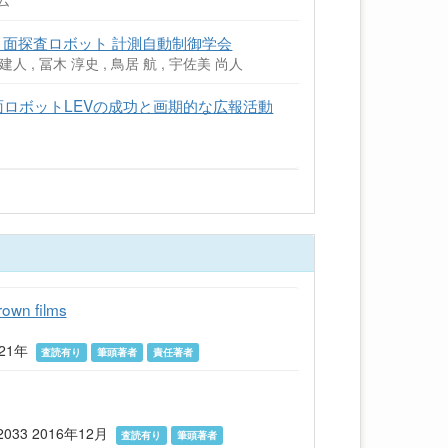
ム
型月面探査ロボット 計測自動制御学会
 建人 , 冨木 淳史 , 鳥居 航 , 宇佐美 尚人
面ロボットLEVの成功と画期的な広報活動
rown films
2021年
査読有り
筆頭著者
責任著者
-2033 2016年12月
査読有り
筆頭著者