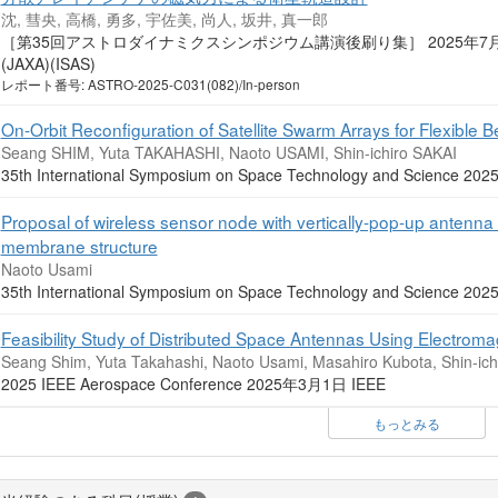
沈, 彗央, 高橋, 勇多, 宇佐美, 尚人, 坂井, 真一郎
［第35回アストロダイナミクスシンポジウム講演後刷り集］ 2025年
(JAXA)(ISAS)
レポート番号: ASTRO-2025-C031(082)/In-person
On-Orbit Reconfiguration of Satellite Swarm Arrays for Flexible
Seang SHIM, Yuta TAKAHASHI, Naoto USAMI, Shin-ichiro SAKAI
35th International Symposium on Space Technology and Science 2
Proposal of wireless sensor node with vertically-pop-up antenna f
membrane structure
Naoto Usami
35th International Symposium on Space Technology and Science 2
Feasibility Study of Distributed Space Antennas Using Electroma
Seang Shim, Yuta Takahashi, Naoto Usami, Masahiro Kubota, Shin-ich
2025 IEEE Aerospace Conference 2025年3月1日 IEEE
もっとみる