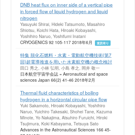
DNB heat flux on inner side of a vertical pipe
in forced flow of liquid hydrogen and liquid
nitrogen
Yasuyuki Shirai, Hideki Tatsumoto, Masahiro
Shiotsu, Koichi Hata, Hiroaki Kobayashi,
Yoshihiro Naruo, Yoshifumi Inatani
CRYOGENICS 92 105-117 2018年6月
査読有り
特集 脱化石燃料・水素・電動航空機技術(第7
回)超電導推進を用いた水素航空機の概念検討
田口 秀之, 小林 弘明, 小島 孝之, 岡井 敬一
日本航空宇宙学会誌 = Aeronautical and space
sciences Japan 66(2) 41-46 2018年2月
Thermal fluid characteristics of boiling
hydrogen in a horizontal circular pipe flow
Yuki Sakamoto, Hiroaki Kobayashi, Yoshihiro
Naruo, Yuichiro Takesaki, Shohei Tane, Kazuma
Minote, Yo Nakajima, Atsuhiro Furuichi, Hiroki
Tsujimura, Koki Kabayama, Tetsuya Sato
Advances in the Astronautical Sciences 166 45-