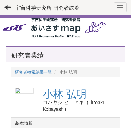
宇宙科学研究所 研究者総覧
Toggl
研究者業績
研究者検索結果一覧
小林 弘明
小林 弘明
コバヤシ ヒロアキ (Hiroaki
Kobayashi)
基本情報