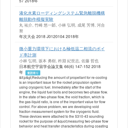
57 2018年
液化水素ローディングシステム緊急離脱機構
離脱動作模擬実験
丸 祐介, 竹崎 悠一郞, 小林 弘明, 成尾 芳博, 河合
努
年次大会 2018 J0120104 2018年
微小重力環境下における極低温二相流のボイ
ド率計測
小林 弘明, 坂本 勇樹, 杵淵 紀世志, 佐藤 哲也
日本航空宇宙学会論文集 66(6) 147-152 2018
年
査読有り
&lt;p&gt;Reducing the amount of propellant for re-cooling
is an important issue for the rocket propulsion system
using cryogenic fuel. Immediately after the start of the
engine, the liquid fuel boils and becomes two-phase flow.
In the state of two-phase flow, the void fraction, which is
the gas-liquid ratio, is one of the important value for flow
control. For above problem, we are developing void
fraction measurement system for the cryogenic fluid.
These devices were attached to the S310-43 sounding
rocket for the purpose of &quot;measuring two-phase flow
behavior and heat transfer characteristics during coasting