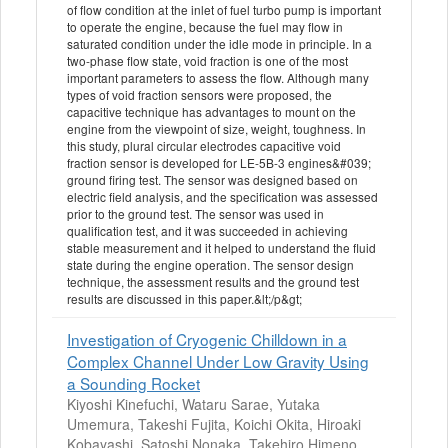
of flow condition at the inlet of fuel turbo pump is important
to operate the engine, because the fuel may flow in
saturated condition under the idle mode in principle. In a
two-phase flow state, void fraction is one of the most
important parameters to assess the flow. Although many
types of void fraction sensors were proposed, the
capacitive technique has advantages to mount on the
engine from the viewpoint of size, weight, toughness. In
this study, plural circular electrodes capacitive void
fraction sensor is developed for LE-5B-3 engines&#039;
ground firing test. The sensor was designed based on
electric field analysis, and the specification was assessed
prior to the ground test. The sensor was used in
qualification test, and it was succeeded in achieving
stable measurement and it helped to understand the fluid
state during the engine operation. The sensor design
technique, the assessment results and the ground test
results are discussed in this paper.&lt;/p&gt;
Investigation of Cryogenic Chilldown in a
Complex Channel Under Low Gravity Using
a Sounding Rocket
Kiyoshi Kinefuchi, Wataru Sarae, Yutaka
Umemura, Takeshi Fujita, Koichi Okita, Hiroaki
Kobayashi, Satoshi Nonaka, Takehiro Himeno,