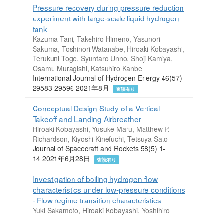
Pressure recovery during pressure reduction
experiment with large-scale liquid hydrogen
tank
Kazuma Tani, Takehiro Himeno, Yasunori
Sakuma, Toshinori Watanabe, Hiroaki Kobayashi,
Terukuni Toge, Syuntaro Unno, Shoji Kamiya,
Osamu Muragishi, Katsuhiro Kanbe
International Journal of Hydrogen Energy 46(57)
29583-29596 2021年8月
査読有り
Conceptual Design Study of a Vertical
Takeoff and Landing Airbreather
Hiroaki Kobayashi, Yusuke Maru, Matthew P.
Richardson, Kiyoshi Kinefuchi, Tetsuya Sato
Journal of Spacecraft and Rockets 58(5) 1-
14 2021年6月28日
査読有り
Investigation of boiling hydrogen flow
characteristics under low-pressure conditions
- Flow regime transition characteristics
Yuki Sakamoto, Hiroaki Kobayashi, Yoshihiro