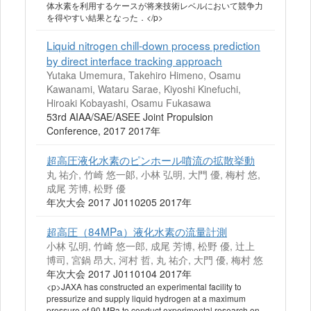
体水素を利用するケースが将来技術レベルにおいて競争力
を得やすい結果となった．</p>
Liquid nitrogen chill-down process prediction
by direct interface tracking approach
Yutaka Umemura, Takehiro Himeno, Osamu
Kawanami, Wataru Sarae, Kiyoshi Kinefuchi,
Hiroaki Kobayashi, Osamu Fukasawa
53rd AIAA/SAE/ASEE Joint Propulsion
Conference, 2017 2017年
超高圧液化水素のピンホール噴流の拡散挙動
丸 祐介, 竹崎 悠一郞, 小林 弘明, 大門 優, 梅村 悠,
成尾 芳博, 松野 優
年次大会 2017 J0110205 2017年
超高圧（84MPa）液化水素の流量計測
小林 弘明, 竹崎 悠一郎, 成尾 芳博, 松野 優, 辻上
博司, 宮鍋 昂大, 河村 哲, 丸 祐介, 大門 優, 梅村 悠
年次大会 2017 J0110104 2017年
<p>JAXA has constructed an experimental facility to
pressurize and supply liquid hydrogen at a maximum
pressure of 90 MPa to conduct experimental research on