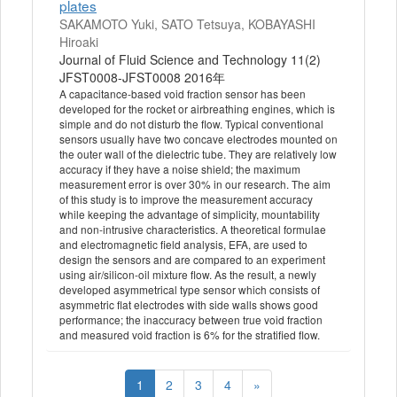
plates
SAKAMOTO Yuki, SATO Tetsuya, KOBAYASHI
Hiroaki
Journal of Fluid Science and Technology 11(2)
JFST0008-JFST0008 2016年
A capacitance-based void fraction sensor has been
developed for the rocket or airbreathing engines, which is
simple and do not disturb the flow. Typical conventional
sensors usually have two concave electrodes mounted on
the outer wall of the dielectric tube. They are relatively low
accuracy if they have a noise shield; the maximum
measurement error is over 30% in our research. The aim
of this study is to improve the measurement accuracy
while keeping the advantage of simplicity, mountability
and non-intrusive characteristics. A theoretical formulae
and electromagnetic field analysis, EFA, are used to
design the sensors and are compared to an experiment
using air/silicon-oil mixture flow. As the result, a newly
developed asymmetrical type sensor which consists of
asymmetric flat electrodes with side walls shows good
performance; the inaccuracy between true void fraction
and measured void fraction is 6% for the stratified flow.
1
2
3
4
»