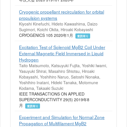
Cryogenic propellant recirculation for orbital
propulsion systems
Kiyoshi Kinefuchi, Hideto Kawashima, Daizo
Sugimori, Koichi Okita, Hiroaki Kobayashi
CRYOGENICS 105 2020年1月
査読有り
Excitation Test of Solenoid MgB2 Coil Under
External Magnetic Field Immersed in Liquid
Hydrogen
Taito Matsumoto, Katsuyuki Fujita, Yoshiki Iwami,
Yasuyuki Shirai, Masahiro Shiotsu, Hiroaki
Kobayashi, Yoshihiro Naruo, Satoshi Nonaka,
Yoshihiro Inatani, Hideki Tanaka, Motomune
Kodama, Takaaki Suzuki
IEEE TRANSACTIONS ON APPLIED
SUPERCONDUCTIVITY 29(5) 2019年8
月
査読有り
Experiment and Simulation for Normal Zone
Propagation of Multifilament MgB2