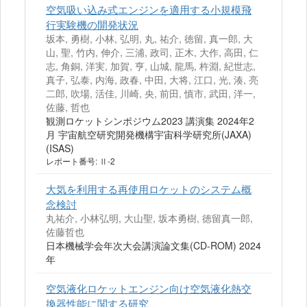
空気吸い込み式エンジンを適用する小規模飛
行実験機の開発状況
坂本, 勇樹, 小林, 弘明, 丸, 祐介, 徳留, 真一郎, 大
山, 聖, 竹内, 伸介, 三浦, 政司, 正木, 大作, 高田, 仁
志, 角銅, 洋実, 加賀, 亨, 山城, 龍馬, 杵淵, 紀世志,
真子, 弘泰, 内海, 政春, 中田, 大将, 江口, 光, 湊, 亮
二郎, 吹場, 活佳, 川崎, 央, 前田, 慎市, 武田, 洋一,
佐藤, 哲也
観測ロケットシンポジウム2023 講演集 2024年2
月 宇宙航空研究開発機構宇宙科学研究所(JAXA)
(ISAS)
レポート番号: Ⅱ-2
大気を利用する再使用ロケットのシステム概
念検討
丸祐介, 小林弘明, 大山聖, 坂本勇樹, 徳留真一郎,
佐藤哲也
日本機械学会年次大会講演論文集(CD-ROM) 2024
年
空気液化ロケットエンジン向け空気液化熱交
換器性能に関する研究