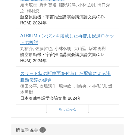
須田広志, 野田智裕, 姫野武洋, 小林弘明, 田口秀
之, 梅村悠
航空原動機・宇宙推進講演会講演論文集(CD-
ROM) 2024年
ATRIUMエンジンを搭載した再使用観測ロケッ
トの検討
丸祐介, 佐藤哲也, 小林弘明, 大山聖, 坂本勇樹
航空原動機・宇宙推進講演会講演論文集(CD-
ROM) 2024年
スリット状の断熱面を付与した配管による沸
騰熱伝達の促進
須田公平, 吹場活佳, 堀伊吹, 川崎央, 小林弘明, 坂
本勇樹
日本冷凍空調学会論文集 2024年
もっとみる
所属学協会
3