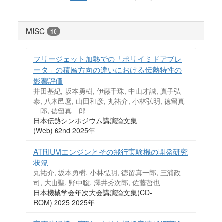
MISC
10
フリージェット加熱での「ポリイミドアブレ
ータ」の積層方向の違いにおける伝熱特性の
影響評価
井田基紀, 坂本勇樹, 伊藤千珠, 中山才誠, 真子弘
泰, 八木邑麿, 山田和彦, 丸祐介, 小林弘明, 徳留真
一郎, 徳留真一郎
日本伝熱シンポジウム講演論文集
(Web) 62nd 2025年
ATRIUMエンジンとその飛行実験機の開発研究
状況
丸祐介, 坂本勇樹, 小林弘明, 徳留真一郎, 三浦政
司, 大山聖, 野中聡, 澤井秀次郎, 佐藤哲也
日本機械学会年次大会講演論文集(CD-
ROM) 2025 2025年