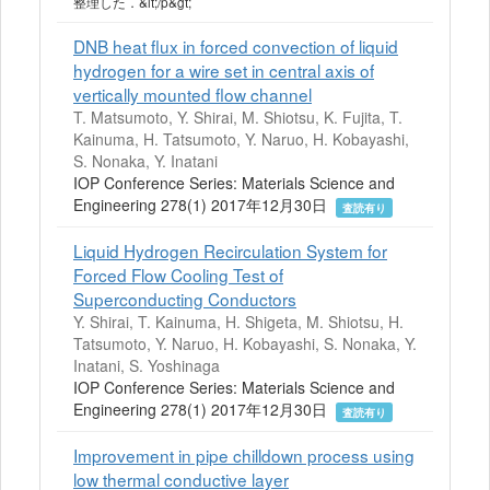
整理した．&lt;/p&gt;
DNB heat flux in forced convection of liquid
hydrogen for a wire set in central axis of
vertically mounted flow channel
T. Matsumoto, Y. Shirai, M. Shiotsu, K. Fujita, T.
Kainuma, H. Tatsumoto, Y. Naruo, H. Kobayashi,
S. Nonaka, Y. Inatani
IOP Conference Series: Materials Science and
Engineering 278(1) 2017年12月30日
査読有り
Liquid Hydrogen Recirculation System for
Forced Flow Cooling Test of
Superconducting Conductors
Y. Shirai, T. Kainuma, H. Shigeta, M. Shiotsu, H.
Tatsumoto, Y. Naruo, H. Kobayashi, S. Nonaka, Y.
Inatani, S. Yoshinaga
IOP Conference Series: Materials Science and
Engineering 278(1) 2017年12月30日
査読有り
Improvement in pipe chilldown process using
low thermal conductive layer