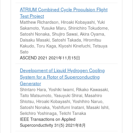
ATRIUM Combined Cycle Propulsion Flight
Test Project
Matthew Richardson, Hiroaki Kobayashi, Yuki
Sakamoto, Yusuke Maru, Shinichiro Tokudome,
Satoshi Nonaka, Shujiro Sawai, Akira Oyama,
Daisaku Masaki, Satoshi Takada, Hiromitsu
Kakudo, Toru Kaga, Kiyoshi Kinefuchi, Tetsuya
Sato
ASCEND 2021 2021年11月15日
Development of Liquid Hydrogen Cooling
System for a Rotor of Superconducting
Generator
Shintaro Hara, Yoshiki Iwami, Rikako Kawasaki,
Taito Matsumoto, Yasuyuki Shirai, Masahiro
Shiotsu, Hiroaki Kobayashi, Yoshihiro Naruo,
Satoshi Nonaka, Yoshifumi Inatani, Masaki Ishii,
Seiichiro Yoshinaga, Teiichi Tanaka
IEEE Transactions on Applied
Superconductivity 31(5) 2021年8月