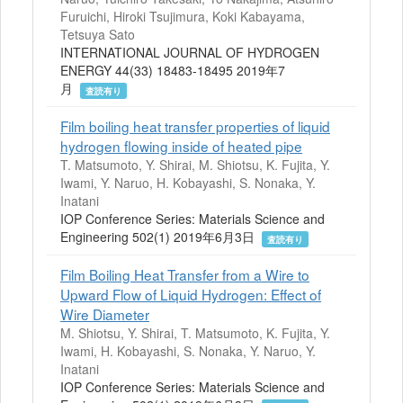
Furuichi, Hiroki Tsujimura, Koki Kabayama,
Tetsuya Sato
INTERNATIONAL JOURNAL OF HYDROGEN
ENERGY 44(33) 18483-18495 2019年7
月
査読有り
Film boiling heat transfer properties of liquid
hydrogen flowing inside of heated pipe
T. Matsumoto, Y. Shirai, M. Shiotsu, K. Fujita, Y.
Iwami, Y. Naruo, H. Kobayashi, S. Nonaka, Y.
Inatani
IOP Conference Series: Materials Science and
Engineering 502(1) 2019年6月3日
査読有り
Film Boiling Heat Transfer from a Wire to
Upward Flow of Liquid Hydrogen: Effect of
Wire Diameter
M. Shiotsu, Y. Shirai, T. Matsumoto, K. Fujita, Y.
Iwami, H. Kobayashi, S. Nonaka, Y. Naruo, Y.
Inatani
IOP Conference Series: Materials Science and