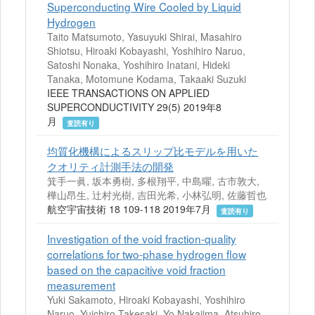
Superconducting Wire Cooled by Liquid
Hydrogen
Taito Matsumoto, Yasuyuki Shirai, Masahiro
Shiotsu, Hiroaki Kobayashi, Yoshihiro Naruo,
Satoshi Nonaka, Yoshihiro Inatani, Hideki
Tanaka, Motomune Kodama, Takaaki Suzuki
IEEE TRANSACTIONS ON APPLIED
SUPERCONDUCTIVITY 29(5) 2019年8
月
査読有り
均質化機構によるスリップ比モデルを用いた
クオリティ計測手法の開発
箕手一眞, 坂本勇樹, 多根翔平, 中島曜, 古市敦大,
樺山昂生, 辻村光樹, 吉田光希, 小林弘明, 佐藤哲也
航空宇宙技術 18 109-118 2019年7月
査読有り
Investigation of the void fraction-quality
correlations for two-phase hydrogen flow
based on the capacitive void fraction
measurement
Yuki Sakamoto, Hiroaki Kobayashi, Yoshihiro
Naruo, Yuichiro Takesaki, Yo Nakajima, Atsuhiro