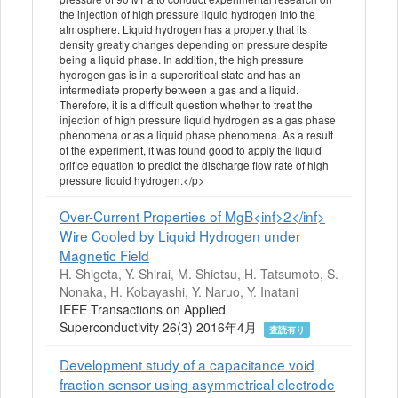
the injection of high pressure liquid hydrogen into the
atmosphere. Liquid hydrogen has a property that its
density greatly changes depending on pressure despite
being a liquid phase. In addition, the high pressure
hydrogen gas is in a supercritical state and has an
intermediate property between a gas and a liquid.
Therefore, it is a difficult question whether to treat the
injection of high pressure liquid hydrogen as a gas phase
phenomena or as a liquid phase phenomena. As a result
of the experiment, it was found good to apply the liquid
orifice equation to predict the discharge flow rate of high
pressure liquid hydrogen.</p>
Over-Current Properties of MgB<inf>2</inf>
Wire Cooled by Liquid Hydrogen under
Magnetic Field
H. Shigeta, Y. Shirai, M. Shiotsu, H. Tatsumoto, S.
Nonaka, H. Kobayashi, Y. Naruo, Y. Inatani
IEEE Transactions on Applied
Superconductivity 26(3) 2016年4月
査読有り
Development study of a capacitance void
fraction sensor using asymmetrical electrode