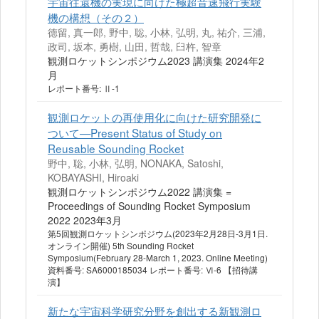
宇宙往還機の実現に向けた極超⾳速⾶⾏実験
機の構想（その２）
徳留, 真一郎, 野中, 聡, 小林, 弘明, 丸, 祐介, 三浦,
政司, 坂本, 勇樹, 山田, 哲哉, 臼杵, 智章
観測ロケットシンポジウム2023 講演集 2024年2
月
レポート番号: Ⅱ-1
観測ロケットの再使用化に向けた研究開発に
ついて—Present Status of Study on
Reusable Sounding Rocket
野中, 聡, 小林, 弘明, NONAKA, Satoshi,
KOBAYASHI, Hiroaki
観測ロケットシンポジウム2022 講演集 =
Proceedings of Sounding Rocket Symposium
2022 2023年3月
第5回観測ロケットシンポジウム(2023年2月28日-3月1日.
オンライン開催) 5th Sounding Rocket
Symposium(February 28-March 1, 2023. Online Meeting)
資料番号: SA6000185034 レポート番号: Ⅵ-6 【招待講
演】
新たな宇宙科学研究分野を創出する新観測ロ