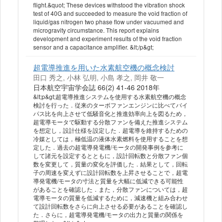
flight.&quot; These devices withstood the vibration shock
test of 40G and succeeded to measure the void fraction of
liquid/gas nitrogen two phase flow under vacuumed and
microgravity circumstance. This report explains
development and experiment results of the void fraction
sensor and a capacitance amplifier. &lt;/p&gt;
超電導推進を用いた水素航空機の概念検討
田口 秀之, 小林 弘明, 小島 孝之, 岡井 敬一
日本航空宇宙学会誌 66(2) 41-46 2018年
&lt;p&gt;超電導推進システムを使用する水素航空機の概念
検討を行った．従来のターボファンエンジンに比べてバイ
パス比を向上させて低騒音化と推進効率向上を図るため，
超電導モータで駆動する分散ファンを備えた推進システム
を想定し，設計仕様を設定した．超電導を維持するための
冷媒としては，極低温の液体水素燃料を使用することを想
定した．過去の超電導発電機/モータの開発事例を参考に
して諸元を設定するとともに，設計回転数と分散ファン個
数を変更して，質量の変化を評価した．結果として，回転
子の周速を変えずに設計回転数を上昇させることで，超電
導発電機/モータの寸法と質量を大幅に低減できる可能性
があることを確認した．また，分散ファンについては，超
電導モータの質量を低減するために，減速機と組み合わせ
て設計回転数をさらに向上させる必要があることを確認し
た．さらに，超電導発電機/モータの出力と質量の関係を