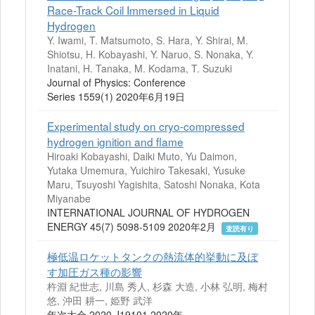
Race-Track Coil Immersed in Liquid
Hydrogen
Y. Iwami, T. Matsumoto, S. Hara, Y. Shirai, M.
Shiotsu, H. Kobayashi, Y. Naruo, S. Nonaka, Y.
Inatani, H. Tanaka, M. Kodama, T. Suzuki
Journal of Physics: Conference
Series 1559(1) 2020年6月19日
Experimental study on cryo-compressed
hydrogen ignition and flame
Hiroaki Kobayashi, Daiki Muto, Yu Daimon,
Yutaka Umemura, Yuichiro Takesaki, Yusuke
Maru, Tsuyoshi Yagishita, Satoshi Nonaka, Kota
Miyanabe
INTERNATIONAL JOURNAL OF HYDROGEN
ENERGY 45(7) 5098-5109 2020年2月
査読有り
極低温ロケットタンクの熱流体的挙動に及ぼ
す加圧ガス種の影響
杵淵 紀世志, 川島 秀人, 杉森 大造, 小林 弘明, 梅村
悠, 沖田 耕一, 姫野 武洋
年次大会 2020 J19101 2020年