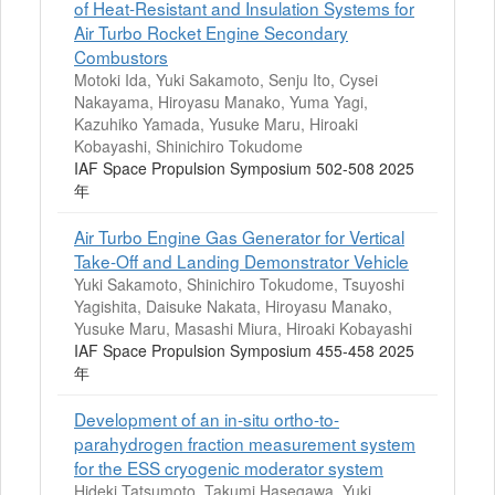
of Heat-Resistant and Insulation Systems for
Air Turbo Rocket Engine Secondary
Combustors
Motoki Ida, Yuki Sakamoto, Senju Ito, Cysei
Nakayama, Hiroyasu Manako, Yuma Yagi,
Kazuhiko Yamada, Yusuke Maru, Hiroaki
Kobayashi, Shinichiro Tokudome
IAF Space Propulsion Symposium 502-508 2025
年
Air Turbo Engine Gas Generator for Vertical
Take-Off and Landing Demonstrator Vehicle
Yuki Sakamoto, Shinichiro Tokudome, Tsuyoshi
Yagishita, Daisuke Nakata, Hiroyasu Manako,
Yusuke Maru, Masashi Miura, Hiroaki Kobayashi
IAF Space Propulsion Symposium 455-458 2025
年
Development of an in-situ ortho-to-
parahydrogen fraction measurement system
for the ESS cryogenic moderator system
Hideki Tatsumoto, Takumi Hasegawa, Yuki