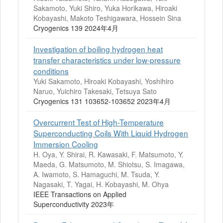
Sakamoto, Yuki Shiro, Yuka Horikawa, Hiroaki
Kobayashi, Makoto Teshigawara, Hossein Sina
Cryogenics 139 2024年4月
Investigation of boiling hydrogen heat
transfer characteristics under low-pressure
conditions
Yuki Sakamoto, Hiroaki Kobayashi, Yoshihiro
Naruo, Yuichiro Takesaki, Tetsuya Sato
Cryogenics 131 103652-103652 2023年4月
Overcurrent Test of High-Temperature
Superconducting Coils With Liquid Hydrogen
Immersion Cooling
H. Oya, Y. Shirai, R. Kawasaki, F. Matsumoto, Y.
Maeda, G. Matsumoto, M. Shiotsu, S. Imagawa,
A. Iwamoto, S. Hamaguchi, M. Tsuda, Y.
Nagasaki, T. Yagai, H. Kobayashi, M. Ohya
IEEE Transactions on Applied
Superconductivity 2023年