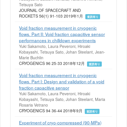
Tetsuya Sato
JOURNAL OF SPACECRAFT AND
ROCKETS 56(1) 91-103 2019年1月
査読有り
Void fraction measurement in cryogenic
flows. Part II: Void fraction capacitive sensor
performances in chilldown experiments
Yuki Sakamoto, Laura Peveroni, Hiroaki
Kobayashi, Tetsuya Sato, Johan Steelant, Jean-
Marie Buchlin
CRYOGENICS 96 25-33 2018年12月
査読有り
Void fraction measurement in cryogenic
flows. Part I: Design and validation of a void
fraction capacitive sensor
Yuki Sakamoto, Laura Peveroni, Hiroaki
Kobayashi, Tetsuya Sato, Johan Steelant, Maria
Rosaria Vetrano
CRYOGENICS 94 36-44 2018年9月
査読有り
Experiment of cryo-compressed (90-MPa)