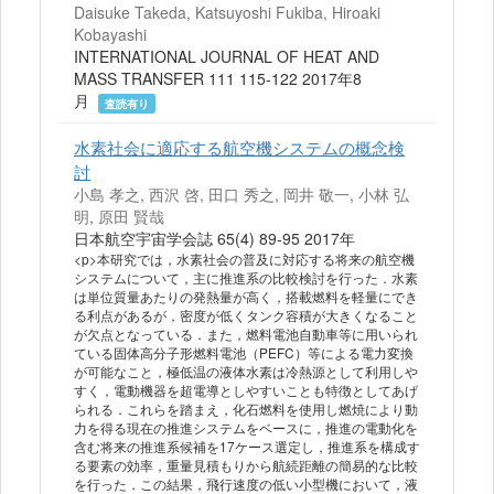
Daisuke Takeda, Katsuyoshi Fukiba, Hiroaki
Kobayashi
INTERNATIONAL JOURNAL OF HEAT AND
MASS TRANSFER 111 115-122 2017年8
月
査読有り
水素社会に適応する航空機システムの概念検
討
小島 孝之, 西沢 啓, 田口 秀之, 岡井 敬一, 小林 弘
明, 原田 賢哉
日本航空宇宙学会誌 65(4) 89-95 2017年
<p>本研究では，水素社会の普及に対応する将来の航空機
システムについて，主に推進系の比較検討を行った．水素
は単位質量あたりの発熱量が高く，搭載燃料を軽量にでき
る利点があるが，密度が低くタンク容積が大きくなること
が欠点となっている．また，燃料電池自動車等に用いられ
ている固体高分子形燃料電池（PEFC）等による電力変換
が可能なこと，極低温の液体水素は冷熱源として利用しや
すく，電動機器を超電導としやすいことも特徴としてあげ
られる．これらを踏まえ，化石燃料を使用し燃焼により動
力を得る現在の推進システムをベースに，推進の電動化を
含む将来の推進系候補を17ケース選定し，推進系を構成す
る要素の効率，重量見積もりから航続距離の簡易的な比較
を行った．この結果，飛行速度の低い小型機において，液