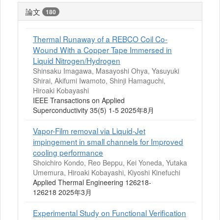
論文
180
Thermal Runaway of a REBCO Coil Co-
Wound With a Copper Tape Immersed in
Liquid Nitrogen/Hydrogen
Shinsaku Imagawa, Masayoshi Ohya, Yasuyuki
Shirai, Akifumi Iwamoto, Shinji Hamaguchi,
Hiroaki Kobayashi
IEEE Transactions on Applied
Superconductivity 35(5) 1-5 2025年8月
Vapor-Film removal via Liquid-Jet
impingement in small channels for Improved
cooling performance
Shoichiro Kondo, Reo Beppu, Kei Yoneda, Yutaka
Umemura, Hiroaki Kobayashi, Kiyoshi Kinefuchi
Applied Thermal Engineering 126218-
126218 2025年3月
Experimental Study on Functional Verification