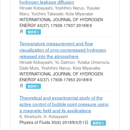
hydrogen leakage diffusion
Hiroaki Kobayashi, Yoshihiro Naruo, Yusuke
Maru, Yuichiro Takesaki, Kota Miyanabe
INTERNATIONAL JOURNAL OF HYDROGEN
ENERGY 43(37) 17928-17937 2018年9
月
査読有り
Temperature measurement and flow
visualization of cryo-compressed hydrogen
released into the atmosphere
Hiroaki Kobayashi, Yu Daimon, Yutaka Umemura,
Daiki Muto, Yoshihiro Naruo, Kota Miyanabe
INTERNATIONAL JOURNAL OF HYDROGEN
ENERGY 43(37) 17938-17953 2018年9
月
査読有り
Theoretical and experimental study of the
active control of bubble point pressure using
a magnetic field and its applications
K. Kinefuchi, H. Kobayashi
Physics of Fluids 30(6) 2018年6月1日
査読有り