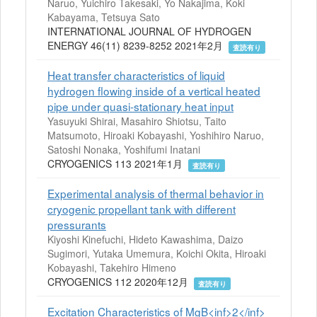
Naruo, Yuichiro Takesaki, Yo Nakajima, Koki
Kabayama, Tetsuya Sato
INTERNATIONAL JOURNAL OF HYDROGEN
ENERGY 46(11) 8239-8252 2021年2月
査読有り
Heat transfer characteristics of liquid
hydrogen flowing inside of a vertical heated
pipe under quasi-stationary heat input
Yasuyuki Shirai, Masahiro Shiotsu, Taito
Matsumoto, Hiroaki Kobayashi, Yoshihiro Naruo,
Satoshi Nonaka, Yoshifumi Inatani
CRYOGENICS 113 2021年1月
査読有り
Experimental analysis of thermal behavior in
cryogenic propellant tank with different
pressurants
Kiyoshi Kinefuchi, Hideto Kawashima, Daizo
Sugimori, Yutaka Umemura, Koichi Okita, Hiroaki
Kobayashi, Takehiro Himeno
CRYOGENICS 112 2020年12月
査読有り
Excitation Characteristics of MgB<inf>2</inf>