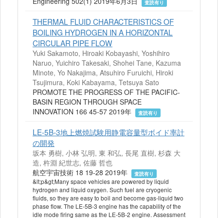
Engineering 502(1) 2019年6月3日
査読有り
THERMAL FLUID CHARACTERISTICS OF
BOILING HYDROGEN IN A HORIZONTAL
CIRCULAR PIPE FLOW
Yuki Sakamoto, Hiroaki Kobayashi, Yoshihiro
Naruo, Yuichiro Takesaki, Shohei Tane, Kazuma
Minote, Yo Nakajima, Atsuhiro Furuichi, Hiroki
Tsujimura, Koki Kabayama, Tetsuya Sato
PROMOTE THE PROGRESS OF THE PACIFIC-
BASIN REGION THROUGH SPACE
INNOVATION 166 45-57 2019年
査読有り
LE-5B-3地上燃焼試験用静電容量型ボイド率計
の開発
坂本 勇樹, 小林 弘明, 東 和弘, 長尾 直樹, 杉森 大
造, 杵淵 紀世志, 佐藤 哲也
航空宇宙技術 18 19-28 2019年
査読有り
&lt;p&gt;Many space vehicles are powered by liquid
hydrogen and liquid oxygen. Such fuel are cryogenic
fluids, so they are easy to boil and become gas-liquid two
phase flow. The LE-5B-3 engine has the capability of the
idle mode firing same as the LE-5B-2 engine. Assessment