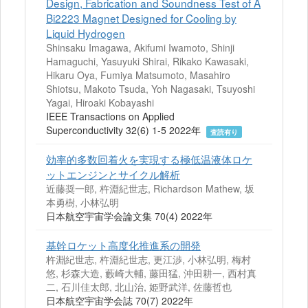
Design, Fabrication and Soundness Test of A
Bi2223 Magnet Designed for Cooling by
Liquid Hydrogen
Shinsaku Imagawa, Akifumi Iwamoto, Shinji
Hamaguchi, Yasuyuki Shirai, Rikako Kawasaki,
Hikaru Oya, Fumiya Matsumoto, Masahiro
Shiotsu, Makoto Tsuda, Yoh Nagasaki, Tsuyoshi
Yagai, Hiroaki Kobayashi
IEEE Transactions on Applied
Superconductivity 32(6) 1-5 2022年
査読有り
効率的多数回着火を実現する極低温液体ロケ
ットエンジンとサイクル解析
近藤奨一郎, 杵淵紀世志, Richardson Mathew, 坂
本勇樹, 小林弘明
日本航空宇宙学会論文集 70(4) 2022年
基幹ロケット高度化推進系の開発
杵淵紀世志, 杵淵紀世志, 更江渉, 小林弘明, 梅村
悠, 杉森大造, 藪崎大輔, 藤田猛, 沖田耕一, 西村真
二, 石川佳太郎, 北山治, 姫野武洋, 佐藤哲也
日本航空宇宙学会誌 70(7) 2022年