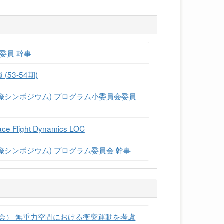
委員 幹事
53-54期)
国際シンポジウム) プログラム小委員会委員
ace Flight Dynamics LOC
国際シンポジウム) プログラム委員会 幹事
会） 無重力空間における衝突運動を考慮