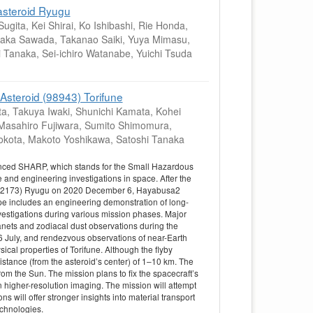
asteroid Ryugu
gita, Kei Shirai, Ko Ishibashi, Rie Honda,
otaka Sawada, Takanao Saiki, Yuya Mimasu,
 Tanaka, Sei-ichiro Watanabe, Yuichi Tsuda
Asteroid (98943) Torifune
a, Takuya Iwaki, Shunichi Kamata, Kohei
 Masahiro Fujiwara, Sumito Shimomura,
 Yokota, Makoto Yoshikawa, Satoshi Tanaka
ced SHARP, which stands for the Small Hazardous
and engineering investigations in space. After the
 (162173) Ryugu on 2020 December 6, Hayabusa2
pe includes an engineering demonstration of long-
vestigations during various mission phases. Major
lanets and zodiacal dust observations during the
26 July, and rendezvous observations of near-Earth
cal properties of Torifune. Although the flyby
 distance (from the asteroid’s center) of 1–10 km. The
rom the Sun. The mission plans to fix the spacecraft’s
in higher-resolution imaging. The mission will attempt
s will offer stronger insights into material transport
chnologies.