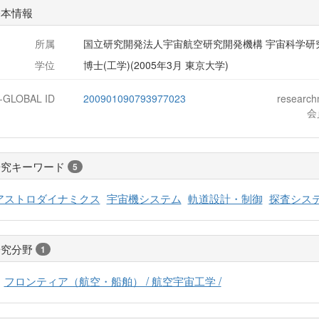
基本情報
所属
国立研究開発法人宇宙航空研究開発機構 宇宙科学研
学位
博士(工学)(2005年3月 東京大学)
J-GLOBAL ID
200901090793977023
researc
会
研究キーワード
5
アストロダイナミクス
宇宙機システム
軌道設計・制御
探査シス
研究分野
1
フロンティア（航空・船舶） / 航空宇宙工学 /