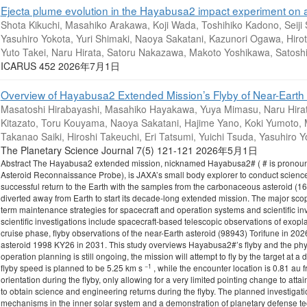
Ejecta plume evolution in the Hayabusa2 impact experiment on 
Shota Kikuchi, Masahiko Arakawa, Koji Wada, Toshihiko Kadono, Seiji Su
Yasuhiro Yokota, Yuri Shimaki, Naoya Sakatani, Kazunori Ogawa, Hir
Yuto Takei, Naru Hirata, Satoru Nakazawa, Makoto Yoshikawa, Satoshi
ICARUS 452 2026年7月1日
Overview of Hayabusa2 Extended Mission’s Flyby of Near-Earth 
Masatoshi Hirabayashi, Masahiko Hayakawa, Yuya Mimasu, Naru Hirat
Kitazato, Toru Kouyama, Naoya Sakatani, Hajime Yano, Koki Yumoto,
Takanao Saiki, Hiroshi Takeuchi, Eri Tatsumi, Yuichi Tsuda, Yasuhiro
The Planetary Science Journal 7(5) 121-121 2026年5月1日
Abstract The Hayabusa2 extended mission, nicknamed Hayabusa2# ( # is pronoun
Asteroid Reconnaissance Probe), is JAXA’s small body explorer to conduct science 
successful return to the Earth with the samples from the carbonaceous asteroid
diverted away from Earth to start its decade-long extended mission. The major sco
term maintenance strategies for spacecraft and operation systems and scientific in
scientific investigations include spacecraft-based telescopic observations of exop
cruise phase, flyby observations of the near-Earth asteroid (98943) Torifune in 20
asteroid 1998 KY26 in 2031. This study overviews Hayabusa2#’s flyby and the physi
operation planning is still ongoing, the mission will attempt to fly by the target at a
−1
flyby speed is planned to be 5.25 km s
, while the encounter location is 0.81 au f
orientation during the flyby, only allowing for a very limited pointing change to atta
to obtain science and engineering returns during the flyby. The planned investigation
mechanisms in the inner solar system and a demonstration of planetary defense te