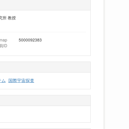
究所 教授
hmap
5000092383
員ID
テム
国際宇宙探査