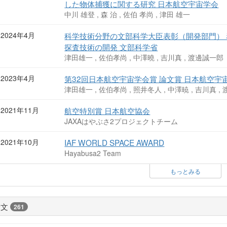
した物体捕獲に関する研究 日本航空宇宙学会
中川 雄登 , 森 治 , 佐伯 孝尚 , 津田 雄一
2024年4月
科学技術分野の文部科学大臣表彰（開発部門）
探査技術の開発 文部科学省
津田雄一 , 佐伯孝尚 , 中澤曉 , 吉川真 , 渡邊誠一郎
2023年4月
第32回日本航空宇宙学会賞 論文賞 日本航空宇
津田雄一 , 佐伯孝尚 , 照井冬人 , 中澤暁 , 吉川真
2021年11月
航空特別賞 日本航空協会
JAXAはやぶさ2プロジェクトチーム
2021年10月
IAF WORLD SPACE AWARD
Hayabusa2 Team
もっとみる
論文
261