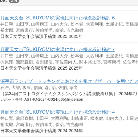
ISC
214
月面天文台TSUKUYOMIの実現に向けた概念設計検討 6
井口聖, 山田亨, 山崎康正, 山内大介, 松本健, 大西利和, 土屋史紀, 高橋
裕太郎, 宮崎康行, 佐伯孝尚, 森治, 吉光徹雄
日本天文学会年会講演予稿集 2025 2025年
月面天文台TSUKUYOMIの実現に向けた概念設計検討 7
井口聖, 山田亨, 山崎康正, 山内大介, 松本健, 大西利和, 土屋史紀, 高橋慶
梶原翔, 磯部直樹, 岩田隆浩, 宇佐美尚人, 関本裕太郎, 宮崎康行, 佐伯孝尚
日本天文学会年会講演予稿集 2025 2025年
深宇宙ランデブードッキングにおける外乱オブザーバーを用いた
石戸, 大智, 坂東, 信尚, 森, 治, 佐伯, 孝尚
［第34回アストロダイナミクスシンポジウム講演後刷り集］ 2024年7
レポート番号: ASTRO-2024-C024(065)/In-person
月面天文台TSUKUYOMIの実現に向けた概念設計検討 4
井口聖, 磯部直樹, 山田亨, 大西利和, 山崎康正, 松本健, 山内大介, 土屋
裕太郎, 宮崎康行, 佐伯孝尚, 森治, 吉光徹雄
日本天文学会年会講演予稿集 2024 2024年