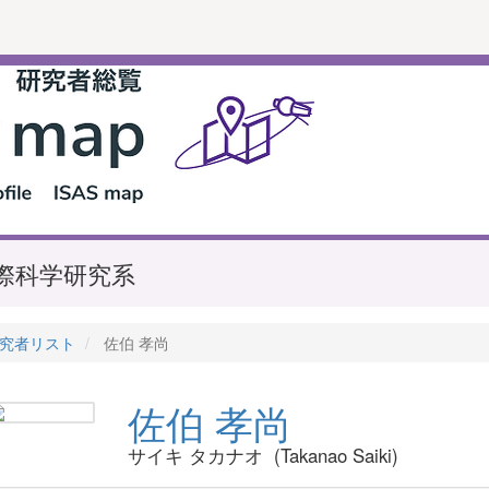
際科学研究系
究者リスト
佐伯 孝尚
佐伯 孝尚
サイキ タカナオ (Takanao Saiki)