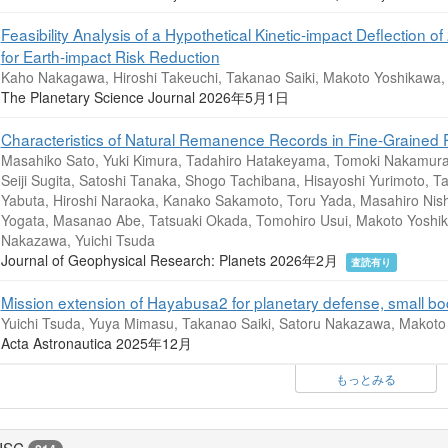
Feasibility Analysis of a Hypothetical Kinetic-impact Deflectio
for Earth-impact Risk Reduction
Kaho Nakagawa, Hiroshi Takeuchi, Takanao Saiki, Makoto Yoshikawa, 
The Planetary Science Journal 2026年5月1日
Characteristics of Natural Remanence Records in Fine‐Grained 
Masahiko Sato, Yuki Kimura, Tadahiro Hatakeyama, Tomoki Nakamura,
Seiji Sugita, Satoshi Tanaka, Shogo Tachibana, Hisayoshi Yurimoto, Ta
Yabuta, Hiroshi Naraoka, Kanako Sakamoto, Toru Yada, Masahiro Nish
Yogata, Masanao Abe, Tatsuaki Okada, Tomohiro Usui, Makoto Yoshika
Nakazawa, Yuichi Tsuda
Journal of Geophysical Research: Planets 2026年2月
査読有り
Mission extension of Hayabusa2 for planetary defense, small b
Yuichi Tsuda, Yuya Mimasu, Takanao Saiki, Satoru Nakazawa, Makoto 
Acta Astronautica 2025年12月
もっとみる