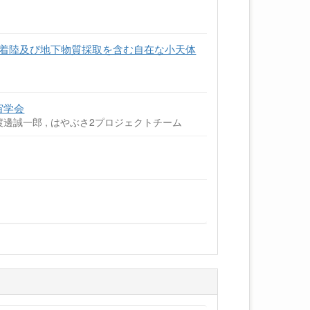
 着陸及び地下物質採取を含む自在な小天体
宙学会
 , 渡邊誠一郎 , はやぶさ2プロジェクトチーム