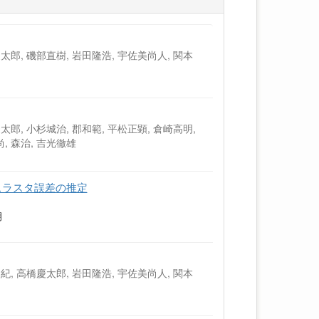
慶太郎, 磯部直樹, 岩田隆浩, 宇佐美尚人, 関本
太郎, 小杉城治, 郡和範, 平松正顕, 倉崎高明,
, 森治, 吉光徹雄
スラスタ誤差の推定
月
史紀, 高橋慶太郎, 岩田隆浩, 宇佐美尚人, 関本