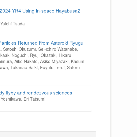
n of 2024 YR4 Using In-space Hayabusa2
Yuichi Tsuda
Particles Returned From Asteroid Ryugu
 Satoshi Okuzumi, Sei‐ichiro Watanabe,
kaaki Noguchi, Ryuji Okazaki, Hikaru
imura, Aiko Nakato, Akiko Miyazaki, Kasumi
wa, Takanao Saiki, Fuyuto Terui, Satoru
ody flyby and rendezvous sciences
Yoshikawa, Eri Tatsumi