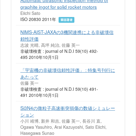
Automatic ultrasonic inspection method of
graphite ingot for solid rocket motors
Eiichi Sato
ISO 20830 2011年
筆頭著者
NIMS-AIST-JAXAの3機関連携による非破壊信
頼性評価
志波 光晴, 高坪 純治, 佐藤 英一
非破壊検査 : journal of N.D.I 59(10) 492-
495 2010年10月1日
「宇宙機の非破壊信頼性評価」 : 特集号刊行に
あたって
佐藤 英一
非破壊検査 : journal of N.D.I 59(10) 491-
491 2010年10月1日
Si3N4の微粒子高速衝突損傷の数値シミュレー
ション
小川 靖博, 新井 和吉, 佐藤 英一, 長谷川 直,
Ogawa Yasuhiro, Arai Kazuyoshi, Sato Eiichi,
Hasegawa Sunao