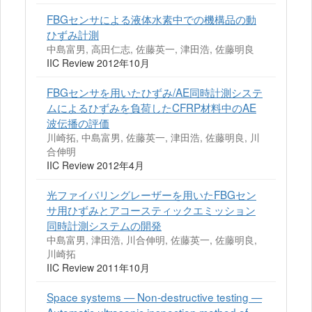
FBGセンサによる液体水素中での機構品の動
ひずみ計測
中島富男, 高田仁志, 佐藤英一, 津田浩, 佐藤明良
IIC Review 2012年10月
FBGセンサを用いたひずみ/AE同時計測システ
ムによるひずみを負荷したCFRP材料中のAE
波伝播の評価
川崎拓, 中島富男, 佐藤英一, 津田浩, 佐藤明良, 川
合伸明
IIC Review 2012年4月
光ファイバリングレーザーを用いたFBGセン
サ用ひずみとアコースティックエミッション
同時計測システムの開発
中島富男, 津田浩, 川合伸明, 佐藤英一, 佐藤明良,
川崎拓
IIC Review 2011年10月
Space systems — Non-destructive testing —