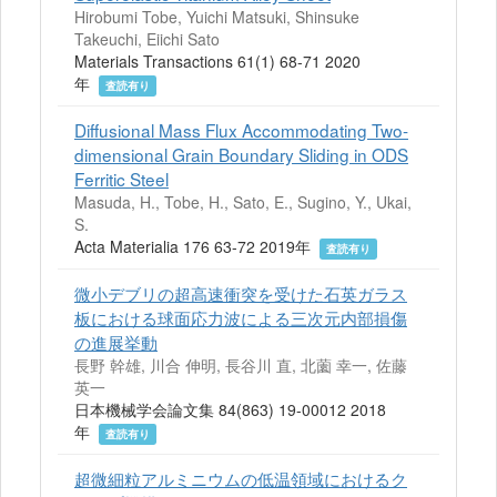
Hirobumi Tobe, Yuichi Matsuki, Shinsuke
Takeuchi, Eiichi Sato
Materials Transactions 61(1) 68-71 2020
年
査読有り
Diffusional Mass Flux Accommodating Two-
dimensional Grain Boundary Sliding in ODS
Ferritic Steel
Masuda, H., Tobe, H., Sato, E., Sugino, Y., Ukai,
S.
Acta Materialia 176 63-72 2019年
査読有り
微小デブリの超高速衝突を受けた石英ガラス
板における球面応力波による三次元内部損傷
の進展挙動
長野 幹雄, 川合 伸明, 長谷川 直, 北薗 幸一, 佐藤
英一
日本機械学会論文集 84(863) 19-00012 2018
年
査読有り
超微細粒アルミニウムの低温領域におけるク