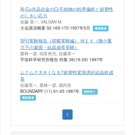
Al-Cu共晶合金のCr不純物の粒界偏析と超塑性
のしきい応力
佐藤 英一, VALSAN M.
大会講演概要 92 169-170 1997年5月
筆頭著者
SFU実験報告（搭載実験編） ＭＥＸ（微小重
力下の凝固・結晶成長実験）
栗林一彦, 稲富裕光, 佐藤英一
宇宙科学研究所報告 特集 36(19-29) 1997年
ムクムク大きくなる?超塑性変形誘起結晶粒成
長
佐藤英一, 栗林一彦, 堀内良
BOUNDARY (11) 61-65 1987年
招待有り
筆頭著者
1