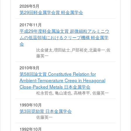
2026年5月
第29回軽金属学会賞 軽金属学会
2017年11月
平成29年度軽金属論文賞 超微細粒アルミニウ
ムの低温領域におけるクリープ機構 軽金属学
会
比金健太,増田紘士,戸部裕史,北薗幸一,佐
藤英一
2010年9月
第58回論文賞 Constitutive Relation for
Ambient-Temperature Creep in Hexagonal
Close-Packed Metals 日本金属学会
松永哲也, 亀山達也, 高橋孝平, 佐藤英一
1993年10月
第3回奨励賞 日本金属学会
佐藤英一
1992年10月