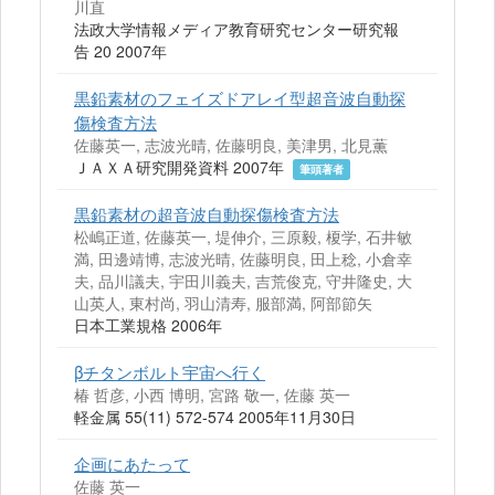
川直
法政大学情報メディア教育研究センター研究報
告 20 2007年
黒鉛素材のフェイズドアレイ型超音波自動探
傷検査方法
佐藤英一, 志波光晴, 佐藤明良, 美津男, 北見薫
ＪＡＸＡ研究開発資料 2007年
筆頭著者
黒鉛素材の超音波自動探傷検査方法
松嶋正道, 佐藤英一, 堤伸介, 三原毅, 榎学, 石井敏
満, 田邊靖博, 志波光晴, 佐藤明良, 田上稔, 小倉幸
夫, 品川議夫, 宇田川義夫, 吉荒俊克, 守井隆史, 大
山英人, 東村尚, 羽山清寿, 服部満, 阿部節矢
日本工業規格 2006年
βチタンボルト宇宙へ行く
椿 哲彦, 小西 博明, 宮路 敬一, 佐藤 英一
軽金属 55(11) 572-574 2005年11月30日
企画にあたって
佐藤 英一