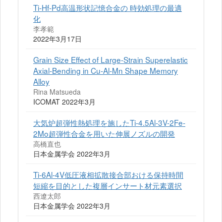
Ti-Hf-Pd高温形状記憶合金の 時効処理の最適
化
李孝範
2022年3月17日
Grain Size Effect of Large-Strain Superelastic
Axial-Bending in Cu-Al-Mn Shape Memory
Alloy
Rina Matsueda
ICOMAT 2022年3月
大気炉超弾性熱処理を施したTi-4.5Al-3V-2Fe-
2Mo超弾性合金を用いた伸展ノズルの開発
高橋直也
日本金属学会 2022年3月
Ti-6Al-4V低圧液相拡散接合部おける保持時間
短縮を目的とした複層インサート材元素選択
西遼太郎
日本金属学会 2022年3月