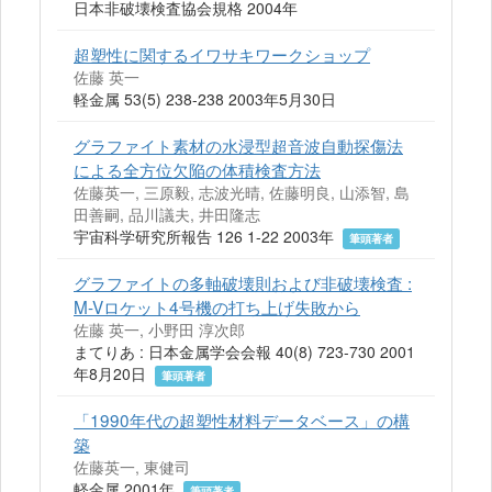
日本非破壊検査協会規格 2004年
超塑性に関するイワサキワークショップ
佐藤 英一
軽金属 53(5) 238-238 2003年5月30日
グラファイト素材の水浸型超音波自動探傷法
による全方位欠陥の体積検査方法
佐藤英一, 三原毅, 志波光晴, 佐藤明良, 山添智, 島
田善嗣, 品川議夫, 井田隆志
宇宙科学研究所報告 126 1-22 2003年
筆頭著者
グラファイトの多軸破壊則および非破壊検査 :
M-Vロケット4号機の打ち上げ失敗から
佐藤 英一, 小野田 淳次郎
まてりあ : 日本金属学会会報 40(8) 723-730 2001
年8月20日
筆頭著者
「1990年代の超塑性材料データベース」の構
築
佐藤英一, 東健司
軽金属 2001年
筆頭著者