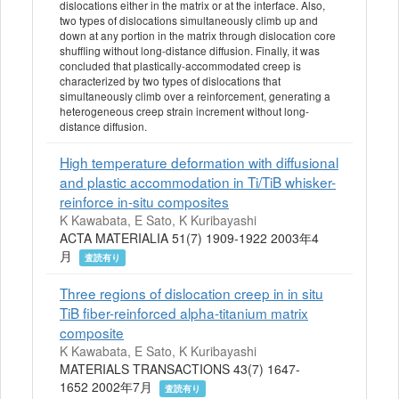
dislocations either in the matrix or at the interface. Also,
two types of dislocations simultaneously climb up and
down at any portion in the matrix through dislocation core
shuffling without long-distance diffusion. Finally, it was
concluded that plastically-accommodated creep is
characterized by two types of dislocations that
simultaneously climb over a reinforcement, generating a
heterogeneous creep strain increment without long-
distance diffusion.
High temperature deformation with diffusional
and plastic accommodation in Ti/TiB whisker-
reinforce in-situ composites
K Kawabata, E Sato, K Kuribayashi
ACTA MATERIALIA 51(7) 1909-1922 2003年4
月
査読有り
Three regions of dislocation creep in in situ
TiB fiber-reinforced alpha-titanium matrix
composite
K Kawabata, E Sato, K Kuribayashi
MATERIALS TRANSACTIONS 43(7) 1647-
1652 2002年7月
査読有り