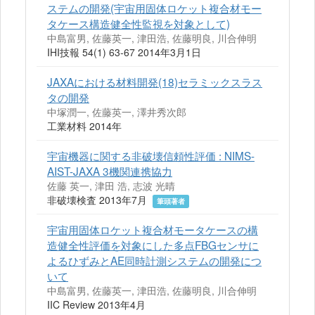
ステムの開発(宇宙用固体ロケット複合材モー
タケース構造健全性監視を対象として)
中島富男, 佐藤英一, 津田浩, 佐藤明良, 川合伸明
IHI技報 54(1) 63-67 2014年3月1日
JAXAにおける材料開発(18)セラミックスラス
タの開発
中塚潤一, 佐藤英一, 澤井秀次郎
工業材料 2014年
宇宙機器に関する非破壊信頼性評価 : NIMS-
AIST-JAXA 3機関連携協力
佐藤 英一, 津田 浩, 志波 光晴
非破壊検査 2013年7月
筆頭著者
宇宙用固体ロケット複合材モータケースの構
造健全性評価を対象にした多点FBGセンサに
よるひずみとAE同時計測システムの開発につ
いて
中島富男, 佐藤英一, 津田浩, 佐藤明良, 川合伸明
IIC Review 2013年4月