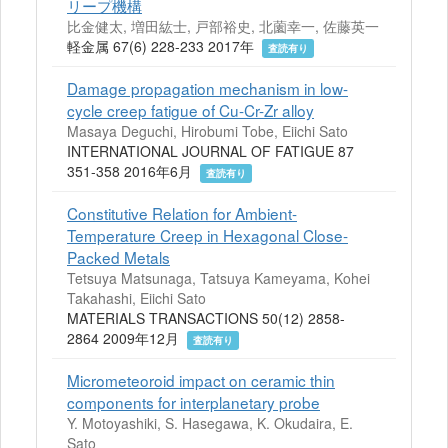
リープ機構
比金健太, 増田紘士, 戸部裕史, 北薗幸一, 佐藤英一
軽金属 67(6) 228-233 2017年
査読有り
Damage propagation mechanism in low-
cycle creep fatigue of Cu-Cr-Zr alloy
Masaya Deguchi, Hirobumi Tobe, Eiichi Sato
INTERNATIONAL JOURNAL OF FATIGUE 87
351-358 2016年6月
査読有り
Constitutive Relation for Ambient-
Temperature Creep in Hexagonal Close-
Packed Metals
Tetsuya Matsunaga, Tatsuya Kameyama, Kohei
Takahashi, Eiichi Sato
MATERIALS TRANSACTIONS 50(12) 2858-
2864 2009年12月
査読有り
Micrometeoroid impact on ceramic thin
components for interplanetary probe
Y. Motoyashiki, S. Hasegawa, K. Okudaira, E.
Sato