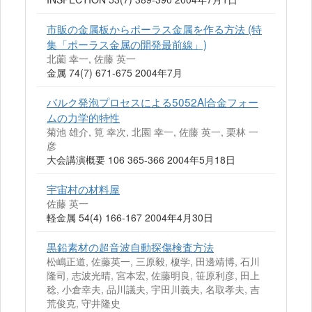
市販の金属板からポーラス金属を作る方法 (特
集「ポーラス金属の開発最前線」)
北薗 幸一, 佐藤 英一
金属 74(7) 671-675 2004年7月
バルク発泡プロセスによる5052Al合金フォー
ムの力学的特性
菊池 雄介, 筧 幸次, 北園 幸一, 佐藤 英一, 栗林 一
彦
大会講演概要 106 365-366 2004年5月18日
宇宙村の材料屋
佐藤 英一
軽金属 54(4) 166-167 2004年4月30日
黒鉛素材の超音波自動探傷検査方法
松嶋正道, 佐藤英一, 三原毅, 榎学, 田邊靖博, 石川
隆司, 志波光晴, 宮本宏, 佐藤明良, 笹原利彦, 田上
稔, 小倉幸夫, 品川議夫, 宇田川義夫, 名取孝夫, 吉
荒俊克, 守井隆史