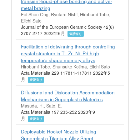
transient-liquid-phase bonding and active-
metal brazing
Fei Shen Ong, Ryotaro Nishi, Hirobumi Tobe,
Eiichi Sato
Journal of the European Ceramic Society 42(6)
2707-2717 2022年6月
査読有り
Facilitation of detwinning through controlling
crystal structure in Ti–Zr–Ni–Pd high
temperature shape memory alloys
Hirobumi Tobe, Shunsuke Kojima, Eiichi Sato
Acta Materialia 229 117811-117811 2022年5
月
査読有り
Diffusional and Dislocation Accommodation
Mechanisms in Superplastic Materials
Masuda, H., Sato, E.
Acta Materialia 197 235-252 2020年9
月
査読有り
Deployable Rocket Nozzle Utilizing
Superelastic Titanium Alloy Sheet