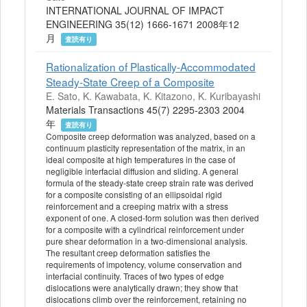
INTERNATIONAL JOURNAL OF IMPACT
ENGINEERING 35(12) 1666-1671 2008年12
月
査読有り
Rationalization of Plastically-Accommodated
Steady-State Creep of a Composite
E. Sato, K. Kawabata, K. Kitazono, K. Kuribayashi
Materials Transactions 45(7) 2295-2303 2004
年
査読有り
Composite creep deformation was analyzed, based on a
continuum plasticity representation of the matrix, in an
ideal composite at high temperatures in the case of
negligible interfacial diffusion and sliding. A general
formula of the steady-state creep strain rate was derived
for a composite consisting of an ellipsoidal rigid
reinforcement and a creeping matrix with a stress
exponent of one. A closed-form solution was then derived
for a composite with a cylindrical reinforcement under
pure shear deformation in a two-dimensional analysis.
The resultant creep deformation satisfies the
requirements of impotency, volume conservation and
interfacial continuity. Traces of two types of edge
dislocations were analytically drawn; they show that
dislocations climb over the reinforcement, retaining no