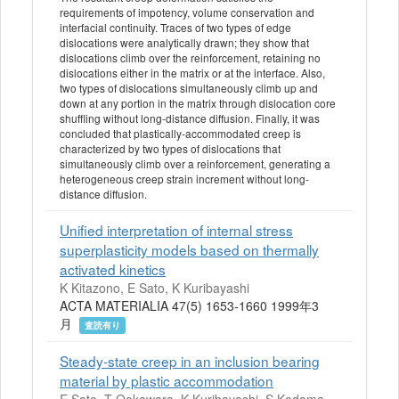
requirements of impotency, volume conservation and
interfacial continuity. Traces of two types of edge
dislocations were analytically drawn; they show that
dislocations climb over the reinforcement, retaining no
dislocations either in the matrix or at the interface. Also,
two types of dislocations simultaneously climb up and
down at any portion in the matrix through dislocation core
shuffling without long-distance diffusion. Finally, it was
concluded that plastically-accommodated creep is
characterized by two types of dislocations that
simultaneously climb over a reinforcement, generating a
heterogeneous creep strain increment without long-
distance diffusion.
Unified interpretation of internal stress
superplasticity models based on thermally
activated kinetics
K Kitazono, E Sato, K Kuribayashi
ACTA MATERIALIA 47(5) 1653-1660 1999年3
月
査読有り
Steady-state creep in an inclusion bearing
material by plastic accommodation