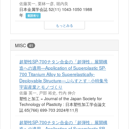
佐藤英一, 栗林一彦, 堀内良
日本金属学会誌 52(11) 1043-1050 1988
年
査読有り
もっとみる
MISC
41
超塑性SP-700チタン合金の「超弾性」展開構
造への適用—Application of Superplastic SP-
700 Titanium Alloy to Superelastically-
Deployable Structure—ぷらすとす ; 小特集号
宇宙産業とモノづくり
佐藤 英一, 戸部 裕史, 竹内 伸介
塑性と加工 = Journal of the Japan Society for
Technology of Plasticity : 日本塑性加工学会論文
誌 65(766) 699-703 2024年11月
超塑性SP-700チタン合金の「超弾性」展開構
造への適用—Application of Superplastic SP-