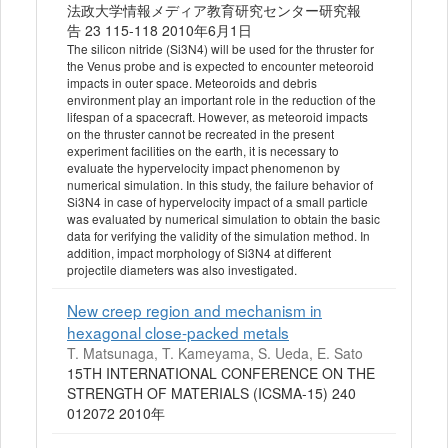
法政大学情報メディア教育研究センター研究報
告 23 115-118 2010年6月1日
The silicon nitride (Si3N4) will be used for the thruster for
the Venus probe and is expected to encounter meteoroid
impacts in outer space. Meteoroids and debris
environment play an important role in the reduction of the
lifespan of a spacecraft. However, as meteoroid impacts
on the thruster cannot be recreated in the present
experiment facilities on the earth, it is necessary to
evaluate the hypervelocity impact phenomenon by
numerical simulation. In this study, the failure behavior of
Si3N4 in case of hypervelocity impact of a small particle
was evaluated by numerical simulation to obtain the basic
data for verifying the validity of the simulation method. In
addition, impact morphology of Si3N4 at different
projectile diameters was also investigated.
New creep region and mechanism in
hexagonal close-packed metals
T. Matsunaga, T. Kameyama, S. Ueda, E. Sato
15TH INTERNATIONAL CONFERENCE ON THE
STRENGTH OF MATERIALS (ICSMA-15) 240
012072 2010年