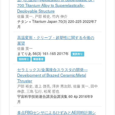
700 Titanium Alloy to Superelastically-
Deployable Structure
佐藤 英一, 戸部 裕史, 竹内 伸介
チタン = Titanium Japan 70(3) 220-225 2022年7
月
高温変形・クリープ・超塑性に関する今後の
展望
佐藤 英一
まてりあ 56(3) 161-165 2017年
査読有り
招待有り
筆頭著者
セラミックス/金属接合スラスタの開発—
Development of Brazed Ceramic/Metal
Thruster
戸部 裕史, 道上 啓亮, 澤井 秀次郎, 佐藤 英一, 田中
伸彦, 三島 弘行, 松尾 哲也
宇宙科学技術連合講演会講演集 60 4p 2016年9
月
多点FBGセンサによるひずみとAE同時計測シ