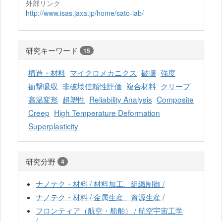
外部リンク
http://www.isas.jaxa.jp/home/sato-lab/
研究キーワード
15
構造・材料
マイクロメカニクス
破壊
強度
衝撃吸収
非破壊信頼性評価
複合材料
クリープ
高温変形
超塑性
Reliability Analysis
Composite
Creep
High Temperature Deformation
Superplasticity
研究分野
4
ナノテク・材料 / 材料加工、組織制御 /
ナノテク・材料 / 金属生産、資源生産 /
フロンティア（航空・船舶） / 航空宇宙工学
/