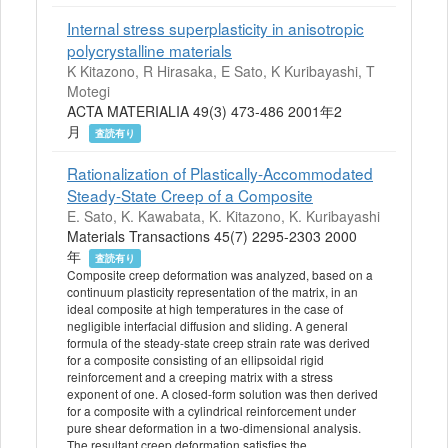
Internal stress superplasticity in anisotropic
polycrystalline materials
K Kitazono, R Hirasaka, E Sato, K Kuribayashi, T
Motegi
ACTA MATERIALIA 49(3) 473-486 2001年2
月
査読有り
Rationalization of Plastically-Accommodated
Steady-State Creep of a Composite
E. Sato, K. Kawabata, K. Kitazono, K. Kuribayashi
Materials Transactions 45(7) 2295-2303 2000
年
査読有り
Composite creep deformation was analyzed, based on a
continuum plasticity representation of the matrix, in an
ideal composite at high temperatures in the case of
negligible interfacial diffusion and sliding. A general
formula of the steady-state creep strain rate was derived
for a composite consisting of an ellipsoidal rigid
reinforcement and a creeping matrix with a stress
exponent of one. A closed-form solution was then derived
for a composite with a cylindrical reinforcement under
pure shear deformation in a two-dimensional analysis.
The resultant creep deformation satisfies the