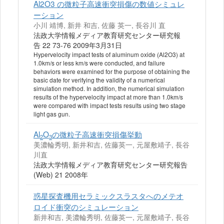
Al2O3 の微粒子高速衝突損傷の数値シミュレ
ーション
小川 靖博, 新井 和吉, 佐藤 英一, 長谷川 直
法政大学情報メディア教育研究センター研究報
告 22 73-76 2009年3月31日
Hypervelocity impact tests of aluminum oxide (Al2O3) at
1.0km/s or less km/s were conducted, and failure
behaviors were examined for the purpose of obtaining the
basic date for verifying the validity of a numerical
simulation method. In addition, the numerical simulation
results of the hypervelocity impact at more than 1.0km/s
were compared with impact tests results using two stage
light gas gun.
Al
O
の微粒子高速衝突損傷挙動
2
3
美濃輪秀明, 新井和吉, 佐藤英一, 元屋敷靖子, 長谷
川直
法政大学情報メディア教育研究センター研究報告
(Web) 21 2008年
惑星探査機用セラミックスラスタへのメテオ
ロイド衝突のシミュレーション
新井和吉, 美濃輪秀明, 佐藤英一, 元屋敷靖子, 長谷