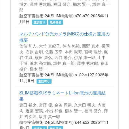
博之, 澤井 秀次郎, 福田 盛介, 櫛木 賢一, 坂井 真一
郎
航空宇宙技術 24(SLIM特集号) s70-s79 2025年11
月9日
査読有り
最終著者
マルチバンド分光カメラ(MBC)の仕様と運用の
概要
佐伯 和人, 大竹 真紀子, 仲内 悠祐, 西野 真木, 長岡
央, 石原 吉明, 佐藤 広幸, 本田 親寿, 宮崎 理紗, 梶
谷 伊織, 横田 康弘, 西谷 隆介, 伊深 康一郎, 山中
千博, 荒木 亮太郎, 坂井 真一郎, 澤井 秀次郎, 福田
盛介, 櫛木 賢一
航空宇宙技術 24(SLIM特集号) s122-s127 2025年
11月9日
査読有り
SLIM搭載SUSラミネートLi-ion電池の運用結
果
豊田 裕之, 宮澤 優, 金谷 周朔, 久木田 明夫, 内藤
均, 近藤 宏篤, 小出 和也, 櫛木 賢一, 福田 盛介, 澤
井 秀次郎, 坂井 真一郎
航空宇宙技術 24(SLIM特集号) s44-s52 2025年11
月9日
査読有り
最終著者