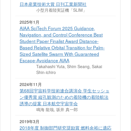
日本産業技術大賞 日刊工業新聞社
小型月着陸実証機「SLIM」
2025年1月
AIAA SciTech Forum 2025 Guidance,
Navigation, and Control Conference Best
Student Paper Finalist Award Distance-
Based Relative Orbital Transition for Palm-
Sized Satellite Swarm With Guaranteed
Escape-Avoidance AIAA
Takahashi Yuta, Shim Seang, Sakai
Shin-ichiro
2024年11月
第68回宇宙科学技術連合講演会 学生セッショ
ン優秀賞 縦孔観測のための着陸機の着陸航法
誘導の提案 日本航空宇宙学会
鳴海 龍哉, 坂井 真一郎
2019年3月
2018年度 制御部門研究奨励賞 燃料余裕に適応