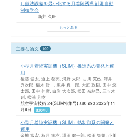
し航法誤差を最⼩化する⽉着陸誘導 計測自動
制御学会
新井 久旺
もっとみる
主要な論文
100
小型月着陸実証機（SLIM）推進系の開発と運
用
後藤 健太, 道上 啓亮, 河野 太郎, 古川 克己, 澤井
秀次郎, 櫛木 賢一, 坂井 真一郎, 大庭 政樹, 田中 悠
太郎, 田中 伸彦, 白岩 大次郎, 松田 奈緒己, 三ッ木
創, 松浦 芳樹
航空宇宙技術 24(SLIM特集号) s80-s90 2025年11
月9日
査読有り
小型月着陸実証機（SLIM）熱制御系の開発と
運用
金城 富宏, 秋月 祐樹, 澤田 健一郎, 松田 智規, 小川