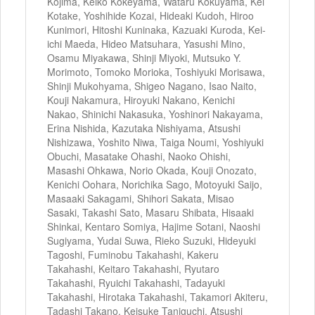
Kojima, Keiko Kokeyama, Wataru Kokuyama, Kei
Kotake, Yoshihide Kozai, Hideaki Kudoh, Hiroo
Kunimori, Hitoshi Kuninaka, Kazuaki Kuroda, Kei-
ichi Maeda, Hideo Matsuhara, Yasushi Mino,
Osamu Miyakawa, Shinji Miyoki, Mutsuko Y.
Morimoto, Tomoko Morioka, Toshiyuki Morisawa,
Shinji Mukohyama, Shigeo Nagano, Isao Naito,
Kouji Nakamura, Hiroyuki Nakano, Kenichi
Nakao, Shinichi Nakasuka, Yoshinori Nakayama,
Erina Nishida, Kazutaka Nishiyama, Atsushi
Nishizawa, Yoshito Niwa, Taiga Noumi, Yoshiyuki
Obuchi, Masatake Ohashi, Naoko Ohishi,
Masashi Ohkawa, Norio Okada, Kouji Onozato,
Kenichi Oohara, Norichika Sago, Motoyuki Saijo,
Masaaki Sakagami, Shihori Sakata, Misao
Sasaki, Takashi Sato, Masaru Shibata, Hisaaki
Shinkai, Kentaro Somiya, Hajime Sotani, Naoshi
Sugiyama, Yudai Suwa, Rieko Suzuki, Hideyuki
Tagoshi, Fuminobu Takahashi, Kakeru
Takahashi, Keitaro Takahashi, Ryutaro
Takahashi, Ryuichi Takahashi, Tadayuki
Takahashi, Hirotaka Takahashi, Takamori Akiteru,
Tadashi Takano, Keisuke Taniguchi, Atsushi