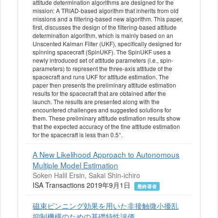
attitude determination algorithms are designed for the
mission: A TRIAD-based algorithm that inherits from old
missions and a filtering-based new algorithm. This paper,
first, discusses the design of the filtering-based attitude
determination algorithm, which is mainly based on an
Unscented Kalman Filter (UKF), specifically designed for
spinning spacecraft (SpinUKF). The SpinUKF uses a
newly introduced set of attitude parameters (i.e., spin-
parameters) to represent the three-axis attitude of the
spacecraft and runs UKF for attitude estimation. The
paper then presents the preliminary attitude estimation
results for the spacecraft that are obtained after the
launch. The results are presented along with the
encountered challenges and suggested solutions for
them. These preliminary attitude estimation results show
that the expected accuracy of the fine attitude estimation
for the spacecraft is less than 0.5°.
A New Likelihood Approach to Autonomous
Multiple Model Estimation
Soken Halil Ersin, Sakai Shin-ichiro
ISA Transactions 2019年9月1日
最終著者
磁束ピンニング効果を用いた非接触微小擾乱
抑制機構のための基礎特性評価