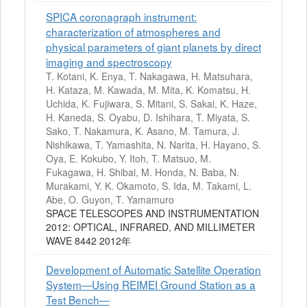
SPICA coronagraph instrument:
characterization of atmospheres and
physical parameters of giant planets by direct
imaging and spectroscopy
T. Kotani, K. Enya, T. Nakagawa, H. Matsuhara,
H. Kataza, M. Kawada, M. Mita, K. Komatsu, H.
Uchida, K. Fujiwara, S. Mitani, S. Sakai, K. Haze,
H. Kaneda, S. Oyabu, D. Ishihara, T. Miyata, S.
Sako, T. Nakamura, K. Asano, M. Tamura, J.
Nishikawa, T. Yamashita, N. Narita, H. Hayano, S.
Oya, E. Kokubo, Y. Itoh, T. Matsuo, M.
Fukagawa, H. Shibai, M. Honda, N. Baba, N.
Murakami, Y. K. Okamoto, S. Ida, M. Takami, L.
Abe, O. Guyon, T. Yamamuro
SPACE TELESCOPES AND INSTRUMENTATION
2012: OPTICAL, INFRARED, AND MILLIMETER
WAVE 8442 2012年
Development of Automatic Satellite Operation
System—Using REIMEI Ground Station as a
Test Bench—