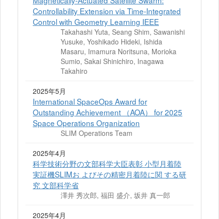
Magnetically-Actuated Satellite Swarm:
Controllability Extension via Time-Integrated
Control with Geometry Learning IEEE
Takahashi Yuta, Seang Shim, Sawanishi
Yusuke, Yoshikado Hideki, Ishida
Masaru, Imamura Noritsuna, Morioka
Sumio, Sakai Shinichiro, Inagawa
Takahiro
2025年5月
International SpaceOps Award for
Outstanding Achievement （AOA） for 2025
Space Operations Organization
SLIM Operations Team
2025年4月
科学技術分野の文部科学大臣表彰 小型月着陸
実証機SLIMお よびその精密月着陸に関 する研
究 文部科学省
澤井 秀次郎, 福田 盛介, 坂井 真一郎
2025年4月