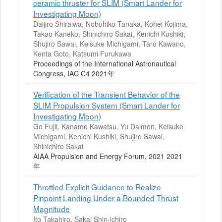
ceramic thruster for SLIM (Smart Lander for
Investigating Moon)
Daijiro Shiraiwa, Nobuhiko Tanaka, Kohei Kojima,
Takao Kaneko, Shinichiro Sakai, Kenichi Kushiki,
Shujiro Sawai, Keisuke Michigami, Taro Kawano,
Kenta Goto, Katsumi Furukawa
Proceedings of the International Astronautical
Congress, IAC C4 2021年
Verification of the Transient Behavior of the
SLIM Propulsion System (Smart Lander for
Investigating Moon)
Go Fujii, Kaname Kawatsu, Yu Daimon, Keisuke
Michigami, Kenichi Kushiki, Shujiro Sawai,
Shinichiro Sakai
AIAA Propulsion and Energy Forum, 2021 2021
年
Throttled Explicit Guidance to Realize
Pinpoint Landing Under a Bounded Thrust
Magnitude
Ito Takahiro, Sakai Shin-ichiro