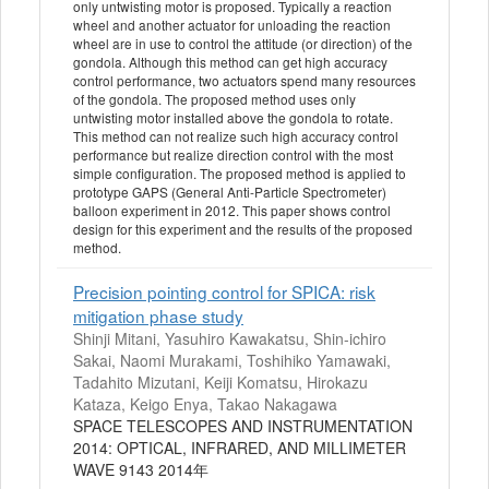
only untwisting motor is proposed. Typically a reaction
wheel and another actuator for unloading the reaction
wheel are in use to control the attitude (or direction) of the
gondola. Although this method can get high accuracy
control performance, two actuators spend many resources
of the gondola. The proposed method uses only
untwisting motor installed above the gondola to rotate.
This method can not realize such high accuracy control
performance but realize direction control with the most
simple configuration. The proposed method is applied to
prototype GAPS (General Anti-Particle Spectrometer)
balloon experiment in 2012. This paper shows control
design for this experiment and the results of the proposed
method.
Precision pointing control for SPICA: risk
mitigation phase study
Shinji Mitani, Yasuhiro Kawakatsu, Shin-ichiro
Sakai, Naomi Murakami, Toshihiko Yamawaki,
Tadahito Mizutani, Keiji Komatsu, Hirokazu
Kataza, Keigo Enya, Takao Nakagawa
SPACE TELESCOPES AND INSTRUMENTATION
2014: OPTICAL, INFRARED, AND MILLIMETER
WAVE 9143 2014年