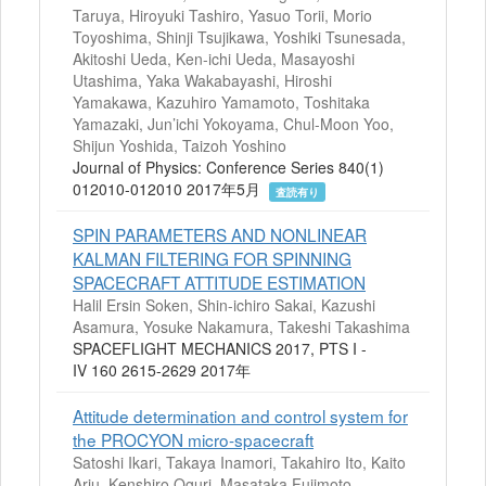
Taruya, Hiroyuki Tashiro, Yasuo Torii, Morio
Toyoshima, Shinji Tsujikawa, Yoshiki Tsunesada,
Akitoshi Ueda, Ken-ichi Ueda, Masayoshi
Utashima, Yaka Wakabayashi, Hiroshi
Yamakawa, Kazuhiro Yamamoto, Toshitaka
Yamazaki, Jun’ichi Yokoyama, Chul-Moon Yoo,
Shijun Yoshida, Taizoh Yoshino
Journal of Physics: Conference Series 840(1)
012010-012010 2017年5月
査読有り
SPIN PARAMETERS AND NONLINEAR
KALMAN FILTERING FOR SPINNING
SPACECRAFT ATTITUDE ESTIMATION
Halil Ersin Soken, Shin-ichiro Sakai, Kazushi
Asamura, Yosuke Nakamura, Takeshi Takashima
SPACEFLIGHT MECHANICS 2017, PTS I -
IV 160 2615-2629 2017年
Attitude determination and control system for
the PROCYON micro-spacecraft
Satoshi Ikari, Takaya Inamori, Takahiro Ito, Kaito
Ariu, Kenshiro Oguri, Masataka Fujimoto,