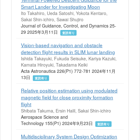
Smart Lander for Investigating Moon
Ito Takahiro, Ueda Satoshi, Yokota Kentaro,
Sakai Shin-ichiro, Sawai Shujiro
Journal of Guidance, Control, and Dynamics 25-
29 2025年3月11日
査読有り
Vision-based navigation and obstacle
detection flight results in SLIM lunar landing
Ishida Takayuki, Fukuda Seisuke, Kariya Kazuki,
Kamata Hiroyuki, Takadama Keiki
Acta Astronautica 226(P1) 772-781 2024年11月
13日
査読有り
Relative position estimation using modulated
magnetic field for close proximity formation
flight
Shibata Takuma, Ersin Halil, Sakai Shin-ichiro
Aerospace Science and
Technology 155(P1) 2024年9月23日
査読有り
Multidisciplinary System Design Optimization