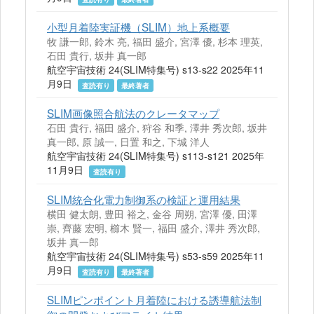
小型月着陸実証機（SLIM）地上系概要
牧 謙一郎, 鈴木 亮, 福田 盛介, 宮澤 優, 杉本 理英,
石田 貴行, 坂井 真一郎
航空宇宙技術 24(SLIM特集号) s13-s22 2025年11
月9日
査読有り
最終著者
SLIM画像照合航法のクレータマップ
石田 貴行, 福田 盛介, 狩谷 和季, 澤井 秀次郎, 坂井
真一郎, 原 誠一, 日置 和之, 下城 洋人
航空宇宙技術 24(SLIM特集号) s113-s121 2025年
11月9日
査読有り
SLIM統合化電力制御系の検証と運用結果
横田 健太朗, 豊田 裕之, 金谷 周朔, 宮澤 優, 田澤
崇, 齊藤 宏明, 櫛木 賢一, 福田 盛介, 澤井 秀次郎,
坂井 真一郎
航空宇宙技術 24(SLIM特集号) s53-s59 2025年11
月9日
査読有り
最終著者
SLIMピンポイント月着陸における誘導航法制