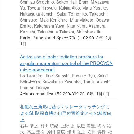
Shimizu Shigehito, Soken Halil Ersin, Miyazawa
Yu, Toyota Hiroyuki, Kukita Akio, Maru Yusuke,
Nakatsuka Junichi, Sakai Tomohiko, Takeuchi
Shinsuke, Maki Kenichiro, Mita Makoto, Ogawa
Emiko, Kakehashi Yuya, Nitta Kumi, Asamura
Kazushi, Takashima Takeshi, Shinohara Iku
Earth, Planets and Space 70(1) 102 2018年12月
1日
Active use of solar radiation pressure for
angular momentum control of the PROCYON
micro-spacecraft
Ito Takahiro, .Ikari Satoshi, Funase Ryu, Sakai
Shin-ichiro, Kawakatsu Yasuhiro, Tomiki Atsushi,
Inamori Takaya
Acta Astronautica 152 299-309 2018年11月1日
相似な三角形に基づくクレータマッチングに
よるSLIM探査機の自己位置推定とその精度向
上
石井 晴之, 村田 暁紀, 上野 史, 辰巳 嵩豊, 梅内 祐
太, 高玉 圭樹, 原田 智広, 鎌田 弘之, 石田 貴行, 福