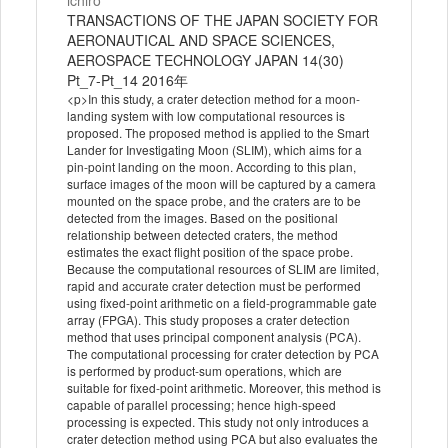
ichiro
TRANSACTIONS OF THE JAPAN SOCIETY FOR
AERONAUTICAL AND SPACE SCIENCES,
AEROSPACE TECHNOLOGY JAPAN 14(30)
Pt_7-Pt_14 2016年
<p>In this study, a crater detection method for a moon-
landing system with low computational resources is
proposed. The proposed method is applied to the Smart
Lander for Investigating Moon (SLIM), which aims for a
pin-point landing on the moon. According to this plan,
surface images of the moon will be captured by a camera
mounted on the space probe, and the craters are to be
detected from the images. Based on the positional
relationship between detected craters, the method
estimates the exact flight position of the space probe.
Because the computational resources of SLIM are limited,
rapid and accurate crater detection must be performed
using fixed-point arithmetic on a field-programmable gate
array (FPGA). This study proposes a crater detection
method that uses principal component analysis (PCA).
The computational processing for crater detection by PCA
is performed by product-sum operations, which are
suitable for fixed-point arithmetic. Moreover, this method is
capable of parallel processing; hence high-speed
processing is expected. This study not only introduces a
crater detection method using PCA but also evaluates the