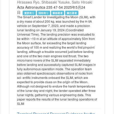
Hirasawa Ryo, Shibasaki Yusuke, Saito Hiroaki
Acta Astronautica 235 47-54 2025年5月24
日
査読有り
招待有り
筆頭著者
責任著者
The Smart Lander for Investigating the Moon (SLIM), with
a dry mass of about 200 kg, was launched by the H-IIA
vehicle on September 7, 2023, and made a precision
lunar landing on January 19, 2024 (Coordinated
Universal Time). The landing precision was evaluated to
be within ~10 m at an altitude of approximately 50m from
the Moon surface, far exceeding the target landing
accuracy of 100 m and realizing the world’s first pinpoint
landing, although a trouble occurred just before landing
and one of the two main engines lost thrust. The two
micro/nano rovers of the SLIM separated immediately
before landing and successfully captured SLIM images in
fully autonomous operation mode. The operation team
also obtained spectroscopic observations of rocks from
sci- entific instruments onboard the SLIM, which are
expected to provide clues on the origin of the Moon.
Although not designed to endure the harsh temperatures
of the lunar day and night, the lander operated after three
lunar nights, gathering various engineering data. This
paper reports the results of the lunar landing operations of
SLIM
Terminal Powered Descent Guidance for the