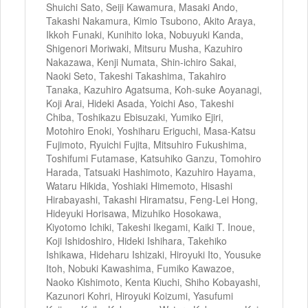
Shuichi Sato, Seiji Kawamura, Masaki Ando,
Takashi Nakamura, Kimio Tsubono, Akito Araya,
Ikkoh Funaki, Kunihito Ioka, Nobuyuki Kanda,
Shigenori Moriwaki, Mitsuru Musha, Kazuhiro
Nakazawa, Kenji Numata, Shin-ichiro Sakai,
Naoki Seto, Takeshi Takashima, Takahiro
Tanaka, Kazuhiro Agatsuma, Koh-suke Aoyanagi,
Koji Arai, Hideki Asada, Yoichi Aso, Takeshi
Chiba, Toshikazu Ebisuzaki, Yumiko Ejiri,
Motohiro Enoki, Yoshiharu Eriguchi, Masa-Katsu
Fujimoto, Ryuichi Fujita, Mitsuhiro Fukushima,
Toshifumi Futamase, Katsuhiko Ganzu, Tomohiro
Harada, Tatsuaki Hashimoto, Kazuhiro Hayama,
Wataru Hikida, Yoshiaki Himemoto, Hisashi
Hirabayashi, Takashi Hiramatsu, Feng-Lei Hong,
Hideyuki Horisawa, Mizuhiko Hosokawa,
Kiyotomo Ichiki, Takeshi Ikegami, Kaiki T. Inoue,
Koji Ishidoshiro, Hideki Ishihara, Takehiko
Ishikawa, Hideharu Ishizaki, Hiroyuki Ito, Yousuke
Itoh, Nobuki Kawashima, Fumiko Kawazoe,
Naoko Kishimoto, Kenta Kiuchi, Shiho Kobayashi,
Kazunori Kohri, Hiroyuki Koizumi, Yasufumi