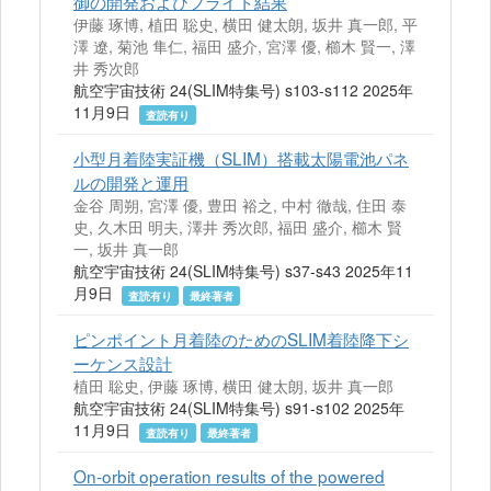
御の開発およびフライト結果
伊藤 琢博, 植田 聡史, 横田 健太朗, 坂井 真一郎, 平
澤 遼, 菊池 隼仁, 福田 盛介, 宮澤 優, 櫛木 賢一, 澤
井 秀次郎
航空宇宙技術 24(SLIM特集号) s103-s112 2025年
11月9日
査読有り
小型月着陸実証機（SLIM）搭載太陽電池パネ
ルの開発と運用
金谷 周朔, 宮澤 優, 豊田 裕之, 中村 徹哉, 住田 泰
史, 久木田 明夫, 澤井 秀次郎, 福田 盛介, 櫛木 賢
一, 坂井 真一郎
航空宇宙技術 24(SLIM特集号) s37-s43 2025年11
月9日
査読有り
最終著者
ピンポイント月着陸のためのSLIM着陸降下シ
ーケンス設計
植田 聡史, 伊藤 琢博, 横田 健太朗, 坂井 真一郎
航空宇宙技術 24(SLIM特集号) s91-s102 2025年
11月9日
査読有り
最終著者
On-orbit operation results of the powered