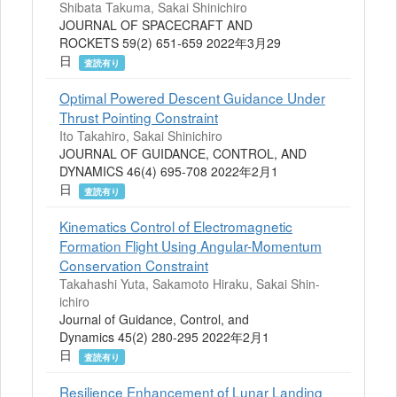
Shibata Takuma, Sakai Shinichiro
JOURNAL OF SPACECRAFT AND
ROCKETS 59(2) 651-659 2022年3月29
日
査読有り
Optimal Powered Descent Guidance Under
Thrust Pointing Constraint
Ito Takahiro, Sakai Shinichiro
JOURNAL OF GUIDANCE, CONTROL, AND
DYNAMICS 46(4) 695-708 2022年2月1
日
査読有り
Kinematics Control of Electromagnetic
Formation Flight Using Angular-Momentum
Conservation Constraint
Takahashi Yuta, Sakamoto Hiraku, Sakai Shin-
ichiro
Journal of Guidance, Control, and
Dynamics 45(2) 280-295 2022年2月1
日
査読有り
Resilience Enhancement of Lunar Landing