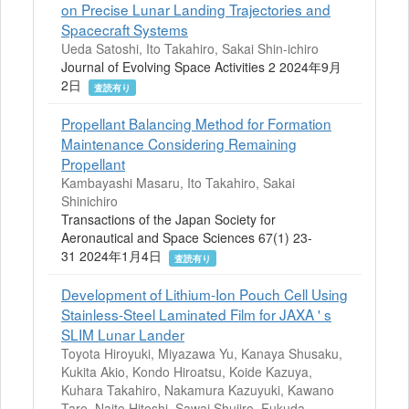
on Precise Lunar Landing Trajectories and
Spacecraft Systems
Ueda Satoshi, Ito Takahiro, Sakai Shin-ichiro
Journal of Evolving Space Activities 2 2024年9月
2日
査読有り
Propellant Balancing Method for Formation
Maintenance Considering Remaining
Propellant
Kambayashi Masaru, Ito Takahiro, Sakai
Shinichiro
Transactions of the Japan Society for
Aeronautical and Space Sciences 67(1) 23-
31 2024年1月4日
査読有り
Development of Lithium-Ion Pouch Cell Using
Stainless-Steel Laminated Film for JAXA ' s
SLIM Lunar Lander
Toyota Hiroyuki, Miyazawa Yu, Kanaya Shusaku,
Kukita Akio, Kondo Hiroatsu, Koide Kazuya,
Kuhara Takahiro, Nakamura Kazuyuki, Kawano
Taro, Naito Hitoshi, Sawai Shujiro, Fukuda