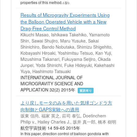
properties of this method.</p>
Results of Microgravity Experiments Using
the Balloon Operated Vehicle with a New
Drag-Free Control Method
Kikuchi Masao, Ishikawa Takehiko, Yamamoto
Shin, Sawai Shujiro, Maru Yusuke, Sakai
Shinichiro, Bando Nobutaka, Shimizu Shigehito,
Kobayashi Hiroaki, Yoshimitsu Tetsuo, Kan Yuji,
Mizushima Takanari, Fukuyama Seijiro, Okada
Junpei, Yoda Shinichi, Fuke Hideyuki, Kakehashi
Yuya, Hashimoto Tatsuaki
INTERNATIONAL JOURNAL OF
MICROGRAVITY SCIENCE AND
APPLICATION 32(2) 2015年
査読有り
より戻しモータのみを用いた気球ゴンドラ方
向制御とGAPS実験への適用
坂東 信尚, 福家 英之, 莊司 泰弘, Doetinchem
Philip v., Hailey Charles J., 坂井 真一郎, 橋本 樹明
航空宇宙技術 14 59-65 2015年
In this paper, direction control of balloon gondola with