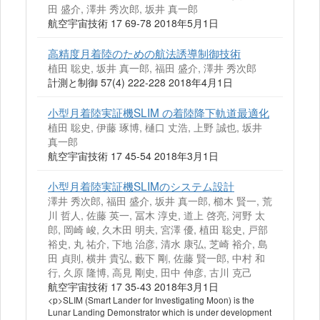
田 盛介, 澤井 秀次郎, 坂井 真一郎
航空宇宙技術 17 69-78 2018年5月1日
高精度月着陸のための航法誘導制御技術
植田 聡史, 坂井 真一郎, 福田 盛介, 澤井 秀次郎
計測と制御 57(4) 222-228 2018年4月1日
小型月着陸実証機SLIM の着陸降下軌道最適化
植田 聡史, 伊藤 琢博, 樋口 丈浩, 上野 誠也, 坂井
真一郎
航空宇宙技術 17 45-54 2018年3月1日
小型月着陸実証機SLIMのシステム設計
澤井 秀次郎, 福田 盛介, 坂井 真一郎, 櫛木 賢一, 荒
川 哲人, 佐藤 英一, 冨木 淳史, 道上 啓亮, 河野 太
郎, 岡崎 峻, 久木田 明夫, 宮澤 優, 植田 聡史, 戸部
裕史, 丸 祐介, 下地 治彦, 清水 康弘, 芝崎 裕介, 島
田 貞則, 横井 貴弘, 藪下 剛, 佐藤 賢一郎, 中村 和
行, 久原 隆博, 高見 剛史, 田中 伸彦, 古川 克己
航空宇宙技術 17 35-43 2018年3月1日
<p>SLIM (Smart Lander for Investigating Moon) is the
Lunar Landing Demonstrator which is under development