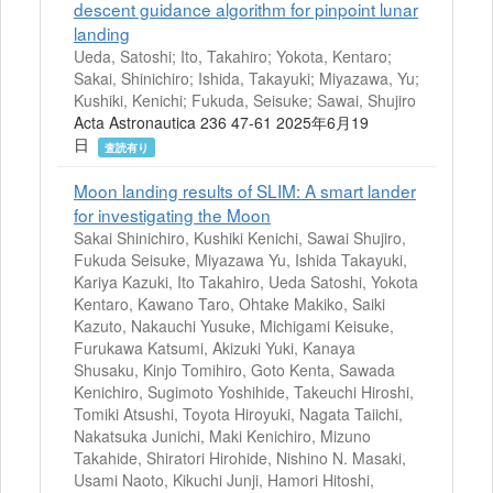
descent guidance algorithm for pinpoint lunar
landing
Ueda, Satoshi; Ito, Takahiro; Yokota, Kentaro;
Sakai, Shinichiro; Ishida, Takayuki; Miyazawa, Yu;
Kushiki, Kenichi; Fukuda, Seisuke; Sawai, Shujiro
Acta Astronautica 236 47-61 2025年6月19
日
査読有り
Moon landing results of SLIM: A smart lander
for investigating the Moon
Sakai Shinichiro, Kushiki Kenichi, Sawai Shujiro,
Fukuda Seisuke, Miyazawa Yu, Ishida Takayuki,
Kariya Kazuki, Ito Takahiro, Ueda Satoshi, Yokota
Kentaro, Kawano Taro, Ohtake Makiko, Saiki
Kazuto, Nakauchi Yusuke, Michigami Keisuke,
Furukawa Katsumi, Akizuki Yuki, Kanaya
Shusaku, Kinjo Tomihiro, Goto Kenta, Sawada
Kenichiro, Sugimoto Yoshihide, Takeuchi Hiroshi,
Tomiki Atsushi, Toyota Hiroyuki, Nagata Taiichi,
Nakatsuka Junichi, Maki Kenichiro, Mizuno
Takahide, Shiratori Hirohide, Nishino N. Masaki,
Usami Naoto, Kikuchi Junji, Hamori Hitoshi,