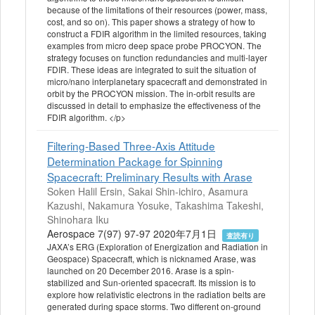
because of the limitations of their resources (power, mass,
cost, and so on). This paper shows a strategy of how to
construct a FDIR algorithm in the limited resources, taking
examples from micro deep space probe PROCYON. The
strategy focuses on function redundancies and multi-layer
FDIR. These ideas are integrated to suit the situation of
micro/nano interplanetary spacecraft and demonstrated in
orbit by the PROCYON mission. The in-orbit results are
discussed in detail to emphasize the effectiveness of the
FDIR algorithm. </p>
Filtering-Based Three-Axis Attitude
Determination Package for Spinning
Spacecraft: Preliminary Results with Arase
Soken Halil Ersin, Sakai Shin-ichiro, Asamura
Kazushi, Nakamura Yosuke, Takashima Takeshi,
Shinohara Iku
Aerospace 7(97) 97-97 2020年7月1日
査読有り
JAXA’s ERG (Exploration of Energization and Radiation in
Geospace) Spacecraft, which is nicknamed Arase, was
launched on 20 December 2016. Arase is a spin-
stabilized and Sun-oriented spacecraft. Its mission is to
explore how relativistic electrons in the radiation belts are
generated during space storms. Two different on-ground