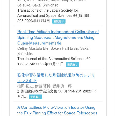
Seisuke, Sakai Shinichiro
Transactions of the Japan Society for
Aeronautical and Space Sciences 66(6) 199-
208 2023年11月4日
査読有り
Real-Time Attitude Independent Calibration of
Spinning Spacecraft Magnetometers Using
Quasi-Measurementsitle
Cetiny Mustafa Efe, Soken Halil Ersin, Sakai
Shinichiro
The Journal of the Astronautical Sciences 69
1726-1743 2022年11月11日
査読有り
強化学習を活用した月着陸軌道制御のレジリ
エンス向上
植田 聡史, 伊藤 琢博, 坂井 真一郎
計測自動制御学会論文集 58(3) 194-201 2022年4
月7日
査読有り
A Contactless Micro-Vibration Isolator Using
the Flux Pinning Effect for Space Telescopes