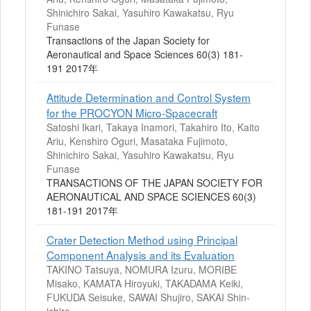
Shinichiro Sakai, Yasuhiro Kawakatsu, Ryu
Funase
Transactions of the Japan Society for
Aeronautical and Space Sciences 60(3) 181-
191 2017年
Attitude Determination and Control System
for the PROCYON Micro-Spacecraft
Satoshi Ikari, Takaya Inamori, Takahiro Ito, Kaito
Ariu, Kenshiro Oguri, Masataka Fujimoto,
Shinichiro Sakai, Yasuhiro Kawakatsu, Ryu
Funase
TRANSACTIONS OF THE JAPAN SOCIETY FOR
AERONAUTICAL AND SPACE SCIENCES 60(3)
181-191 2017年
Crater Detection Method using Principal
Component Analysis and its Evaluation
TAKINO Tatsuya, NOMURA Izuru, MORIBE
Misako, KAMATA Hiroyuki, TAKADAMA Keiki,
FUKUDA Seisuke, SAWAI Shujiro, SAKAI Shin-