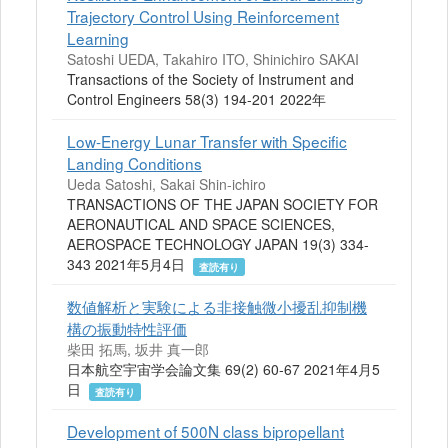
Trajectory Control Using Reinforcement
Learning
Satoshi UEDA, Takahiro ITO, Shinichiro SAKAI
Transactions of the Society of Instrument and
Control Engineers 58(3) 194-201 2022年
Low-Energy Lunar Transfer with Specific
Landing Conditions
Ueda Satoshi, Sakai Shin-ichiro
TRANSACTIONS OF THE JAPAN SOCIETY FOR
AERONAUTICAL AND SPACE SCIENCES,
AEROSPACE TECHNOLOGY JAPAN 19(3) 334-
343 2021年5月4日
査読有り
数値解析と実験による非接触微小擾乱抑制機
構の振動特性評価
柴田 拓馬, 坂井 真一郎
日本航空宇宙学会論文集 69(2) 60-67 2021年4月5
日
査読有り
Development of 500N class bipropellant