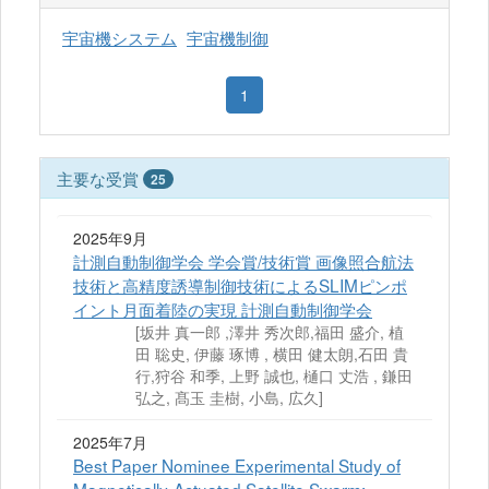
宇宙機システム
宇宙機制御
1
主要な受賞
25
2025年9月
計測自動制御学会 学会賞/技術賞 画像照合航法
技術と高精度誘導制御技術によるSLIMピンポ
イント月面着陸の実現 計測自動制御学会
[坂井 真一郎 ,澤井 秀次郎,福田 盛介, 植
田 聡史, 伊藤 琢博 , 横田 健太朗,石田 貴
行,狩谷 和季, 上野 誠也, 樋口 丈浩 , 鎌田
弘之, 髙玉 圭樹, 小島, 広久]
2025年7月
Best Paper Nominee Experimental Study of