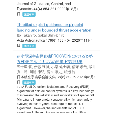
Journal of Guidance, Control, and
Dynamics 44(4) 854-861 2020年12月1
日
査読有り
Throttled explicit guidance for pinpoint
landing under bounded thrust acceleration
Ito Takahiro, Sakai Shin-ichiro
Acta Astronautica 176(6) 438-454 2020年11月1
日
査読有り
超小型深宇宙探査機PROCYONにおける姿勢
系FDIRアルゴリズムの軌道上実証結果
五十里 哲, 伊藤 琢博, 小栗 健士朗, 稲守 孝哉, 坂井
真一郎, 川勝 康弘, 冨木 淳史, 船瀬 龍
日本航空宇宙学会論文集 68(2) 89-95 2020年8月1
日
査読有り
<p>A Fault Detection, Isolation, and Recovery (FDIR)
algorithm for attitude control systems is a key technology
to increasing the reliability and survivability of spacecraft.
Micro/nano interplanetary spacecraft, which are rapidly
evolving in recent years, also require robust FDIR
algorithms. However, the implementation of FDIR
algorithms to these micro/nano spacecraft is difficult