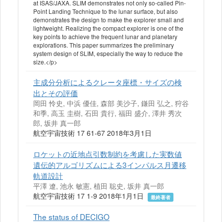
at ISAS/JAXA. SLIM demonstrates not only so-called Pin-
Point Landing Technique to the lunar surface, but also
demonstrates the design to make the explorer small and
lightweight. Realizing the compact explorer is one of the
key points to achieve the frequent lunar and planetary
explorations. This paper summarizes the preliminary
system design of SLIM, especially the way to reduce the
size.</p>
主成分分析によるクレータ座標・サイズの検
出とその評価
岡田 怜史, 中浜 優佳, 森部 美沙子, 鎌田 弘之, 狩谷
和季, 高玉 圭樹, 石田 貴行, 福田 盛介, 澤井 秀次
郎, 坂井 真一郎
航空宇宙技術 17 61-67 2018年3月1日
ロケットの近地点引数制約を考慮した実数値
遺伝的アルゴリズムによる3インパルス月遷移
軌道設計
平澤 遼, 池永 敏憲, 植田 聡史, 坂井 真一郎
航空宇宙技術 17 1-9 2018年1月1日
最終著者
The status of DECIGO