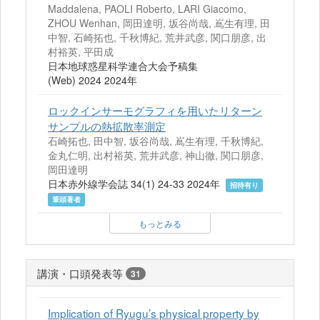
Maddalena, PAOLI Roberto, LARI Giacomo,
ZHOU Wenhan, 岡田達明, 坂谷尚哉, 嶌生有理, 田
中智, 石崎拓也, 千秋博紀, 荒井武彦, 関口朋彦, 出
村裕英, 平田成
日本地球惑星科学連合大会予稿集
(Web) 2024 2024年
ロックインサーモグラフィを用いたリターン
サンプルの熱拡散率測定
石崎拓也, 田中智, 坂谷尚哉, 嶌生有理, 千秋博紀,
金丸仁明, 出村裕英, 荒井武彦, 神山徹, 関口朋彦,
岡田達明
日本赤外線学会誌 34(1) 24-33 2024年
招待有り
筆頭著者
もっとみる
講演・口頭発表等
31
Implication of Ryugu’s physical property by