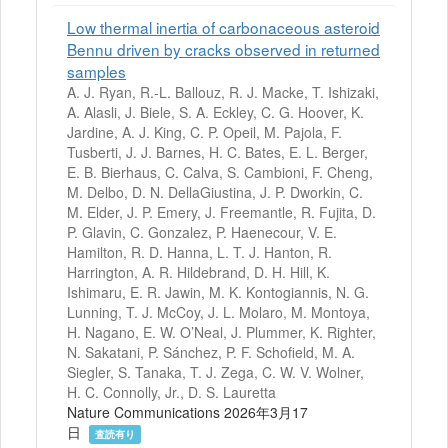
Low thermal inertia of carbonaceous asteroid
Bennu driven by cracks observed in returned
samples
A. J. Ryan, R.-L. Ballouz, R. J. Macke, T. Ishizaki,
A. Alasli, J. Biele, S. A. Eckley, C. G. Hoover, K.
Jardine, A. J. King, C. P. Opeil, M. Pajola, F.
Tusberti, J. J. Barnes, H. C. Bates, E. L. Berger,
E. B. Bierhaus, C. Calva, S. Cambioni, F. Cheng,
M. Delbo, D. N. DellaGiustina, J. P. Dworkin, C.
M. Elder, J. P. Emery, J. Freemantle, R. Fujita, D.
P. Glavin, C. Gonzalez, P. Haenecour, V. E.
Hamilton, R. D. Hanna, L. T. J. Hanton, R.
Harrington, A. R. Hildebrand, D. H. Hill, K.
Ishimaru, E. R. Jawin, M. K. Kontogiannis, N. G.
Lunning, T. J. McCoy, J. L. Molaro, M. Montoya,
H. Nagano, E. W. O’Neal, J. Plummer, K. Righter,
N. Sakatani, P. Sánchez, P. F. Schofield, M. A.
Siegler, S. Tanaka, T. J. Zega, C. W. V. Wolner,
H. C. Connolly, Jr., D. S. Lauretta
Nature Communications 2026年3月17
日
査読有り