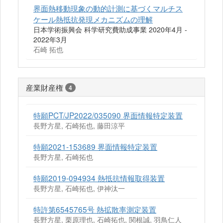
界面熱移動現象の動的計測に基づくマルチス
ケール熱抵抗発現メカニズムの理解
日本学術振興会 科学研究費助成事業 2020年4月 -
2022年3月
石崎 拓也
産業財産権
4
特願PCT/JP2022/035090 界面情報特定装置
長野方星, 石崎拓也, 藤田涼平
特願2021-153689 界面情報特定装置
長野方星, 石崎拓也
特願2019-094934 熱抵抗情報取得装置
長野方星, 石崎拓也, 伊神汰一
特許第6545765号 熱拡散率測定装置
長野方星, 栗原理也, 石崎拓也, 関根誠, 羽鳥仁人