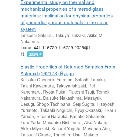
Experimental study on thermal and
mechanical properties of sintered glass
materials: Implication for physical properties
of primordial porous materials in the solar
system
Tetsushi Sakurai, Takuya Ishizaki, Akiko M.
Nakamura
Icarus 441 116729-116729 2025年11
月
査読有り
Elastic Properties of Returned Samples From
Asteroid (162173) Ryugu
Keisuke Onodera, Yuta Ino, Satoshi Tanaka,
Taichi Kawamura, Takuya Ishizaki, Rei
Kanemaru, Ryota Fukai, Takeshi Tsuji, Tomoki
Nakamura, Daisuke Nakashima, Masayuki
Uesugi, Shogo Tachibana, Seiji Sugita, Hisayoshi
Yurimoto, Takaaki Noguchi, Ryuji Okazaki, Hikaru
Yabuta, Hiroshi Naraoka, Kanako Sakamoto,
Toru Yada, Masahiro Nishimura, Aiko Nakato,
Akiko Miyazaki, Kasumi Yogata, Masanao Abe,
Tatsuaki Okada, Tomohiro Usui, Makoto