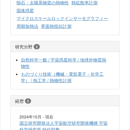
隕石・太陽系物質の熱物性
熱拡散率計測
固体惑星
マイクロスケールロックインサーモグラフィー
周期加熱法
界面熱抵抗計測
研究分野
2
自然科学一般 / 宇宙惑星科学 / 地球外物質熱
物性
ものづくり技術（機械・電気電子・化学工
学） / 熱工学 / 熱物性計測
経歴
5
2024年10月 - 現在
国立研究開発法人宇宙航空研究開発機構 宇宙
科学研究所 特任助教