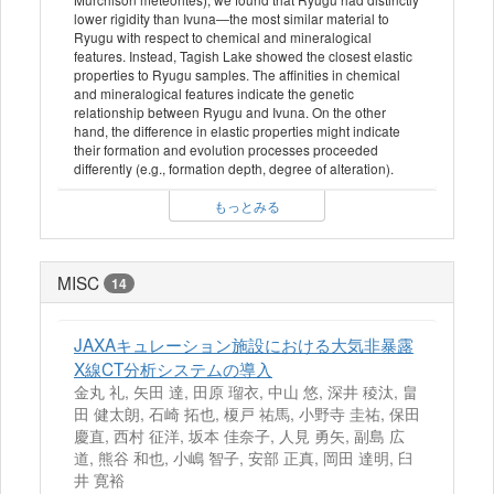
lower rigidity than Ivuna—the most similar material to
Ryugu with respect to chemical and mineralogical
features. Instead, Tagish Lake showed the closest elastic
properties to Ryugu samples. The affinities in chemical
and mineralogical features indicate the genetic
relationship between Ryugu and Ivuna. On the other
hand, the difference in elastic properties might indicate
their formation and evolution processes proceeded
differently (e.g., formation depth, degree of alteration).
もっとみる
MISC
14
JAXAキュレーション施設における大気非暴露
X線CT分析システムの導入
金丸 礼, 矢田 達, 田原 瑠衣, 中山 悠, 深井 稜汰, 畠
田 健太朗, 石崎 拓也, 榎戸 祐馬, 小野寺 圭祐, 保田
慶直, 西村 征洋, 坂本 佳奈子, 人見 勇矢, 副島 広
道, 熊谷 和也, 小嶋 智子, 安部 正真, 岡田 達明, 臼
井 寛裕