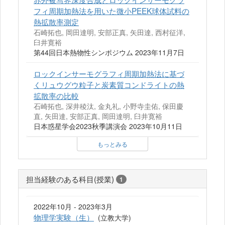
フィ周期加熱法を用いた微小PEEK球体試料の
熱拡散率測定
石崎拓也, 岡田達明, 安部正真, 矢田達, 西村征洋,
臼井寛裕
第44回日本熱物性シンポジウム 2023年11月7日
ロックインサーモグラフィ周期加熱法に基づ
くリュウグウ粒子と炭素質コンドライトの熱
拡散率の比較
石崎拓也, 深井稜汰, 金丸礼, 小野寺圭佑, 保田慶
直, 矢田達, 安部正真, 岡田達明, 臼井寛裕
日本惑星学会2023秋季講演会 2023年10月11日
もっとみる
担当経験のある科目(授業)
1
2022年10月 - 2023年3月
物理学実験（生）
(立教大学)