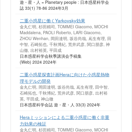
遊・星・人 = Planetary people : 日本惑星科学会
誌 33(1) 78-86 2024年3月
二重小惑星に働くYarkovsky効果
金丸仁明, 杉田精司, TOMMEI Giacomo, MOCHI
Maddalena, PAOLI Roberto, LARI Giacomo,
ZHOU Wenhan, 岡田達明, 坂谷尚哉, 嶌生有理, 田
中智, 石崎拓也, 千秋博紀, 荒井武彦, 関口朋彦, 神
山徹, 出村裕英, 平田成
日本惑星科学会秋季講演会予稿集
(Web) 2024 2024年
二重小惑星探査計画Heraに向けた小惑星熱物
理モデルの開発
金丸仁明, 岡田達明, 坂谷尚哉, 嶌生有理, 田中智,
石崎拓也, 千秋博紀, 荒井武彦, 関口朋彦, 出村裕
英, 平田成, 神山徹
日本惑星科学会誌 遊・星・人 33(3) 2024年
Heraミッションによる二重小惑星に働く非重
力効果の検証
金丸仁明, 杉田精司, TOMMEI Giacomo, MOCHI