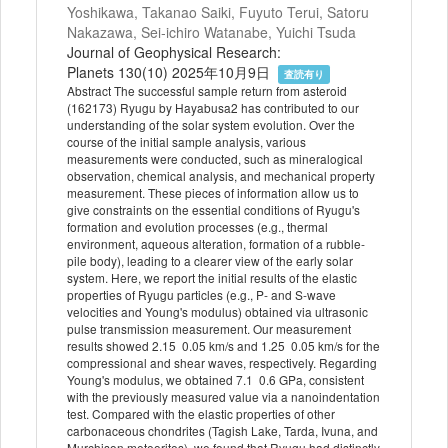
Yoshikawa, Takanao Saiki, Fuyuto Terui, Satoru
Nakazawa, Sei‐ichiro Watanabe, Yuichi Tsuda
Journal of Geophysical Research:
Planets 130(10) 2025年10月9日
査読有り
Abstract The successful sample return from asteroid
(162173) Ryugu by Hayabusa2 has contributed to our
understanding of the solar system evolution. Over the
course of the initial sample analysis, various
measurements were conducted, such as mineralogical
observation, chemical analysis, and mechanical property
measurement. These pieces of information allow us to
give constraints on the essential conditions of Ryugu's
formation and evolution processes (e.g., thermal
environment, aqueous alteration, formation of a rubble‐
pile body), leading to a clearer view of the early solar
system. Here, we report the initial results of the elastic
properties of Ryugu particles (e.g., P‐ and S‐wave
velocities and Young's modulus) obtained via ultrasonic
pulse transmission measurement. Our measurement
results showed 2.15 0.05 km/s and 1.25 0.05 km/s for the
compressional and shear waves, respectively. Regarding
Young's modulus, we obtained 7.1 0.6 GPa, consistent
with the previously measured value via a nanoindentation
test. Compared with the elastic properties of other
carbonaceous chondrites (Tagish Lake, Tarda, Ivuna, and
Murchison meteorites), we found that Ryugu had distinctly