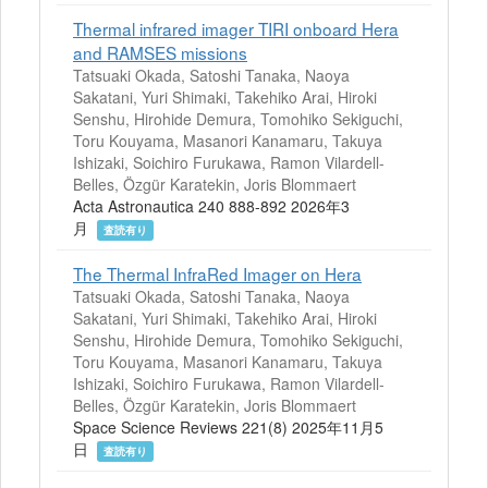
Thermal infrared imager TIRI onboard Hera
and RAMSES missions
Tatsuaki Okada, Satoshi Tanaka, Naoya
Sakatani, Yuri Shimaki, Takehiko Arai, Hiroki
Senshu, Hirohide Demura, Tomohiko Sekiguchi,
Toru Kouyama, Masanori Kanamaru, Takuya
Ishizaki, Soichiro Furukawa, Ramon Vilardell-
Belles, Özgür Karatekin, Joris Blommaert
Acta Astronautica 240 888-892 2026年3
月
査読有り
The Thermal InfraRed Imager on Hera
Tatsuaki Okada, Satoshi Tanaka, Naoya
Sakatani, Yuri Shimaki, Takehiko Arai, Hiroki
Senshu, Hirohide Demura, Tomohiko Sekiguchi,
Toru Kouyama, Masanori Kanamaru, Takuya
Ishizaki, Soichiro Furukawa, Ramon Vilardell-
Belles, Özgür Karatekin, Joris Blommaert
Space Science Reviews 221(8) 2025年11月5
日
査読有り