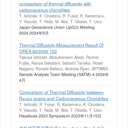
comparison of thermal diffusivity with
carbonaceous chondrites
T. Ishizaki, K. Onodera, R. Fukai, R. Kanemaru,
Y. Yasuda, T. Yada, M. Abe, T. Okada, T. Usui
Japan Geoscience Union (JpGU) Meeting
2024 2024年5月
Thermal Diffusivity Measurement Result Of
OREX-803009-102
Takuya Ishizaki, Abdulkareem Alasli, Ryohei
Fujita, Naoya Sakatani, Satoshi Tanaka, Hosei
Nagano, Ronald Ballouz, Andrew Ryan, SPTAWG
Sample Analysis Team Meeting (SATM)-4 2024年
4月
Comparison of Thermal Diffusivity between
Ryugu grains and Carbonaceous Chondrites
T. Ishizaki, R. Fukai, R. Kanemaru, K. Onodera,
Y. Yasuda, T. Yada, M. Abe, T. Okada, T. Usui
Hayabusa 2023 Symposium 2023年11月15日
赤外被写界深度合成とロックインサーモグラ