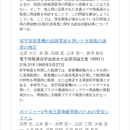
なるが、現状の技術課題等の問題から搭載することはでき
ない。そこで、地上局に設置された水素メーザ発振器から
衛星に周波数を供給することで、この問題を解決しようと
している。ここでは、現在開発が進められている臼田地上
局の周波数(位相)伝送装置に関する総合試験結果について
述べる。
深宇宙探査機の追跡電波を用いた太陽風の速
度の推定
北原 大介, 泉 隆, 高橋 寛, 山本 善一, 廣澤 春任
電子情報通信学会総合大会講演論文集 1995(1)
218-218 1995年3月27日
科学衛星を利用した観測では、探査機搭載のセンサを用い
た直接観測と、探査機からの送信電波を計測して観測対象
の特性を間接的に観測、または推定する電波科学観測とが
ある。本研究では、深宇宙探査機のレンジレートデータを
用いて、太陽風プラズマ通過時のドップラー周波数の変動
成分から、間接的に太陽風プラズマ速度の推定を行なっ
た。
ボイジャー2号海王星掩蔽実験のための受信シ
ステム
高野 忠, 山本 善一, 水野 英一, 山田 三男, 大橋 清
一, 土谷 牧夫, 河島 信樹, 広沢 春任, 林 友直