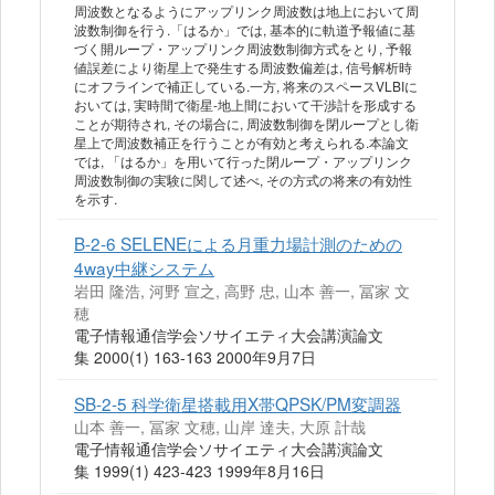
周波数となるようにアップリンク周波数は地上において周
波数制御を行う.「はるか」では, 基本的に軌道予報値に基
づく開ループ・アップリンク周波数制御方式をとり, 予報
値誤差により衛星上で発生する周波数偏差は, 信号解析時
にオフラインで補正している.一方, 将来のスペースVLBIに
おいては, 実時間で衛星-地上間において干渉計を形成する
ことが期待され, その場合に, 周波数制御を閉ループとし衛
星上で周波数補正を行うことが有効と考えられる.本論文
では, 「はるか」を用いて行った閉ループ・アップリンク
周波数制御の実験に関して述べ, その方式の将来の有効性
を示す.
B-2-6 SELENEによる月重力場計測のための
4way中継システム
岩田 隆浩, 河野 宣之, 高野 忠, 山本 善一, 冨家 文
穂
電子情報通信学会ソサイエティ大会講演論文
集 2000(1) 163-163 2000年9月7日
SB-2-5 科学衛星搭載用X帯QPSK/PM変調器
山本 善一, 冨家 文穂, 山岸 達夫, 大原 計哉
電子情報通信学会ソサイエティ大会講演論文
集 1999(1) 423-423 1999年8月16日