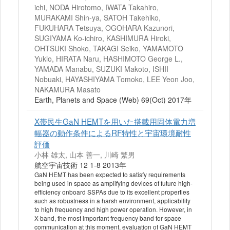
ichi, NODA Hirotomo, IWATA Takahiro,
MURAKAMI Shin-ya, SATOH Takehiko,
FUKUHARA Tetsuya, OGOHARA Kazunori,
SUGIYAMA Ko-ichiro, KASHIMURA Hiroki,
OHTSUKI Shoko, TAKAGI Seiko, YAMAMOTO
Yukio, HIRATA Naru, HASHIMOTO George L.,
YAMADA Manabu, SUZUKI Makoto, ISHII
Nobuaki, HAYASHIYAMA Tomoko, LEE Yeon Joo,
NAKAMURA Masato
Earth, Planets and Space (Web) 69(Oct) 2017年
X帯民生GaN HEMTを用いた搭載用固体電力増
幅器の動作条件によるRF特性と宇宙環境耐性
評価
小林 雄太, 山本 善一, 川崎 繁男
航空宇宙技術 12 1-8 2013年
GaN HEMT has been expected to satisfy requirements
being used in space as amplifying devices of future high-
efficiency onboard SSPAs due to its excellent properties
such as robustness in a harsh environment, applicability
to high frequency and high power operation. However, in
X-band, the most important frequency band for space
communication at this moment, evaluation of GaN HEMT