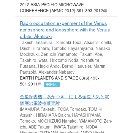
2012 ASIA-PACIFIC MICROWAVE
CONFERENCE (APMC 2012) 391-393 2012年
Radio occultation experiment of the Venus
atmosphere and ionosphere with the Venus
orbiter Akatsuki
Takeshi Imamura, Tomoaki Toda, Atsushi Tomiki,
Daichi Hirahara, Tomoko Hayashiyama, Nanako
Mochizuki, Zen-ichi Yamamoto, Takumi Abe,
Takahiro Iwata, Hirotomo Noda, Yoshifumi
Futaana, Hiroki Ando, Bernd Haeusler, Martin
Paetzold, Alexander Nabatov
EARTH PLANETS AND SPACE 63(6) 493-
501 2011年
査読有り
金星探査機「あかつき」による金星大気と電
離層の電波掩蔽実験
IMAMURA Takeshi, TODA Tomoaki, TOMIKI
Atsushi, HIRAHARA Daichi, HAYASHIYAMA
Tomoko, MOCHIZUKI Nanako, YAMAMOTO Zen-
ichi, ABE Takumi, IWATA Takahiro, NODA
Hirotomo, FUTAANA Yoshifumi, ANDO Hiroki,