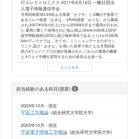
行エレクトロニクス 2011年4月14日 一般社団法
人電子情報通信学会
月周回衛星SELENEは,主衛星「かぐや」と,2機の子衛星で
あるリレー衛星「おきな」,VRAD衛星「おうな」から構成
され,2007年9月の打上げから2009年6月まで運用が行われ
た.運用に際して使用された地上局は,JAXAのGN局,臼田宇
宙空間観測所(UDSC),及び海外局等である.とりわけ臼田局
64mアンテナでは,「かぐや」ミッションデータのダウン
リンク,及び「おきな」を用いた世界で初となる月周回衛
星の4ウェイドプラ計測が実施された.これらの運用の概要
と,4ウェイ中継を実現するための改良点を述ペる.
もっとみる
担当経験のある科目(授業)
2
2003年10月 - 現在
宇宙工学概論
(総合研究大学院大学)
2003年10月 - 現在
宇宙電子情報工学概論
(総合研究大学院大学)