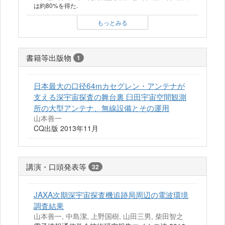
は約80%を得た.
もっとみる
書籍等出版物
1
日本最大の口径64mカセグレン・アンテナが
支える深宇宙探査の舞台裏 臼田宇宙空間観測
所の大型アンテナ、無線設備とその運用
山本善一
CQ出版 2013年11月
講演・口頭発表等
32
JAXA次期深宇宙探査機追跡局周辺の電波環境
調査結果
山本善一, 中島潔, 上野国樹, 山田三男, 柴田智之