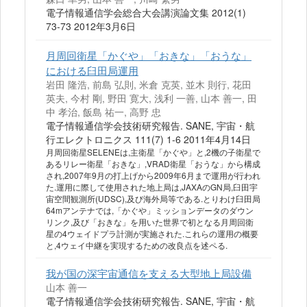
電子情報通信学会総合大会講演論文集 2012(1)
73-73 2012年3月6日
月周回衛星「かぐや」「おきな」「おうな」
における臼田局運用
岩田 隆浩, 前島 弘則, 米倉 克英, 並木 則行, 花田
英夫, 今村 剛, 野田 寛大, 浅利 一善, 山本 善一, 田
中 孝治, 飯島 祐一, 高野 忠
電子情報通信学会技術研究報告. SANE, 宇宙・航
行エレクトロニクス 111(7) 1-6 2011年4月14日
月周回衛星SELENEは,主衛星「かぐや」と,2機の子衛星で
あるリレー衛星「おきな」,VRAD衛星「おうな」から構成
され,2007年9月の打上げから2009年6月まで運用が行われ
た.運用に際して使用された地上局は,JAXAのGN局,臼田宇
宙空間観測所(UDSC),及び海外局等である.とりわけ臼田局
64mアンテナでは,「かぐや」ミッションデータのダウン
リンク,及び「おきな」を用いた世界で初となる月周回衛
星の4ウェイドプラ計測が実施された.これらの運用の概要
と,4ウェイ中継を実現するための改良点を述ペる.
我が国の深宇宙通信を支える大型地上局設備
山本 善一
電子情報通信学会技術研究報告. SANE, 宇宙・航