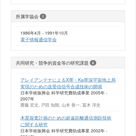
所属学協会
1
1986年4月 - 1991年10月
電子情報通信学会
共同研究・競争的資金等の研究課題
6
アレイアンテナによるX帯・Ka帯深宇宙地上局
実現のための送受信信号合成技術の開発
日本学術振興会 科学研究費助成事業 2005年 -
2007年
齋藤 宏文, 戸田 知朗, 山本 善一, 冨木 淳史
木星探査計画のための超遠距離通信測距技術
に関する研究
日本学術振興会 科学研究費助成事業 2002年 -