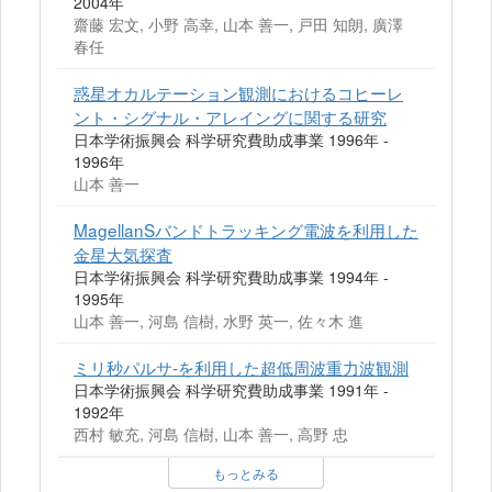
2004年
齋藤 宏文, 小野 高幸, 山本 善一, 戸田 知朗, 廣澤
春任
惑星オカルテーション観測におけるコヒーレ
ント・シグナル・アレイングに関する研究
日本学術振興会 科学研究費助成事業 1996年 -
1996年
山本 善一
MagellanSバンドトラッキング電波を利用した
金星大気探査
日本学術振興会 科学研究費助成事業 1994年 -
1995年
山本 善一, 河島 信樹, 水野 英一, 佐々木 進
ミリ秒パルサ-を利用した超低周波重力波観測
日本学術振興会 科学研究費助成事業 1991年 -
1992年
西村 敏充, 河島 信樹, 山本 善一, 高野 忠
もっとみる