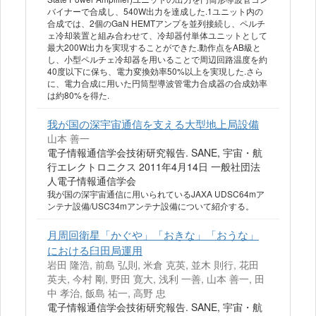
バイナーで合成し、540W出力を達成した.1ユニット内の
合成では、2個のGaN HEMTアンプを並列接続し、ペルチ
ェ冷却装置と組み合わせて、冷却器付単体ユニットとして
最大200W出力を実現することができた.動作点をAB級と
し、小型ペルチェ冷却器を用いることで周辺回路温度を約
40度以下に保ち、電力変換効率50%以上を実現した.さら
に、電力合成に用いた円筒型導波管電力合成器の合成効率
は約80%を得た.
我が国の深宇宙通信を支える大型地上局設備
山本 善一
電子情報通信学会技術研究報告. SANE, 宇宙・航
行エレクトロニクス 2011年4月14日 一般社団法
人電子情報通信学会
我が国の深宇宙通信に用いられているJAXA UDSC64mア
ンテナ設備/USC34mアンテナ設備について紹介する。
月周回衛星「かぐや」「おきな」「おうな」
における臼田局運用
岩田 隆浩, 前島 弘則, 米倉 克英, 並木 則行, 花田
英夫, 今村 剛, 野田 寛大, 浅利 一善, 山本 善一, 田
中 孝治, 飯島 祐一, 高野 忠
電子情報通信学会技術研究報告. SANE, 宇宙・航