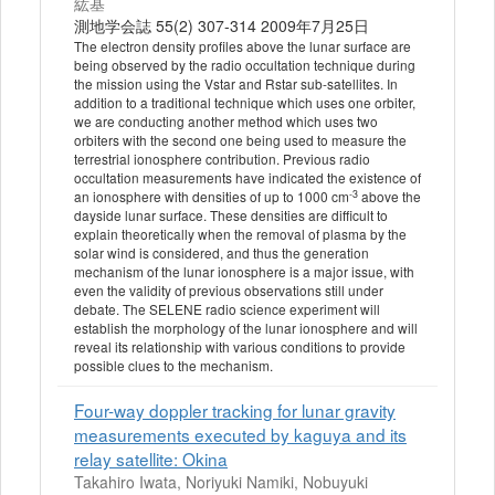
紘基
測地学会誌 55(2) 307-314 2009年7月25日
The electron density profiles above the lunar surface are
being observed by the radio occultation technique during
the mission using the Vstar and Rstar sub-satellites. In
addition to a traditional technique which uses one orbiter,
we are conducting another method which uses two
orbiters with the second one being used to measure the
terrestrial ionosphere contribution. Previous radio
occultation measurements have indicated the existence of
-3
an ionosphere with densities of up to 1000 cm
above the
dayside lunar surface. These densities are difficult to
explain theoretically when the removal of plasma by the
solar wind is considered, and thus the generation
mechanism of the lunar ionosphere is a major issue, with
even the validity of previous observations still under
debate. The SELENE radio science experiment will
establish the morphology of the lunar ionosphere and will
reveal its relationship with various conditions to provide
possible clues to the mechanism.
Four-way doppler tracking for lunar gravity
measurements executed by kaguya and its
relay satellite: Okina
Takahiro Iwata, Noriyuki Namiki, Nobuyuki