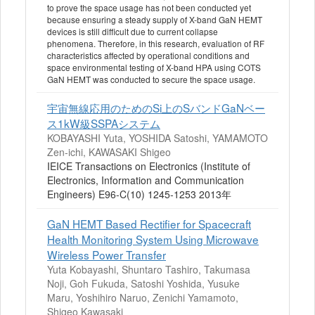
to prove the space usage has not been conducted yet
because ensuring a steady supply of X-band GaN HEMT
devices is still difficult due to current collapse
phenomena. Therefore, in this research, evaluation of RF
characteristics affected by operational conditions and
space environmental testing of X-band HPA using COTS
GaN HEMT was conducted to secure the space usage.
宇宙無線応用のためのSi上のSバンドGaNベー
ス1kW級SSPAシステム
KOBAYASHI Yuta, YOSHIDA Satoshi, YAMAMOTO
Zen-ichi, KAWASAKI Shigeo
IEICE Transactions on Electronics (Institute of
Electronics, Information and Communication
Engineers) E96-C(10) 1245-1253 2013年
GaN HEMT Based Rectifier for Spacecraft
Health Monitoring System Using Microwave
Wireless Power Transfer
Yuta Kobayashi, Shuntaro Tashiro, Takumasa
Noji, Goh Fukuda, Satoshi Yoshida, Yusuke
Maru, Yoshihiro Naruo, Zenichi Yamamoto,
Shigeo Kawasaki