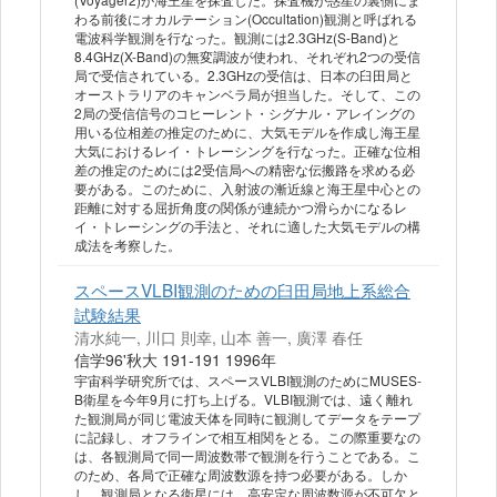
わる前後にオカルテーション(Occultation)観測と呼ばれる
電波科学観測を行なった。観測には2.3GHz(S-Band)と
8.4GHz(X-Band)の無変調波が使われ、それぞれ2つの受信
局で受信されている。2.3GHzの受信は、日本の臼田局と
オーストラリアのキャンベラ局が担当した。そして、この
2局の受信信号のコヒーレント・シグナル・アレイングの
用いる位相差の推定のために、大気モデルを作成し海王星
大気におけるレイ・トレーシングを行なった。正確な位相
差の推定のためには2受信局への精密な伝搬路を求める必
要がある。このために、入射波の漸近線と海王星中心との
距離に対する屈折角度の関係が連続かつ滑らかになるレ
イ・トレーシングの手法と、それに適した大気モデルの構
成法を考察した。
スペースVLBI観測のための臼田局地上系総合
試験結果
清水純一, 川口 則幸, 山本 善一, 廣澤 春任
信学96'秋大 191-191 1996年
宇宙科学研究所では、スペースVLBI観測のためにMUSES-
B衛星を今年9月に打ち上げる。VLBI観測では、遠く離れ
た観測局が同じ電波天体を同時に観測してデータをテープ
に記録し、オフラインで相互相関をとる。この際重要なの
は、各観測局で同一周波数帯で観測を行うことである。こ
のため、各局で正確な周波数源を持つ必要がある。しか
し、観測局となる衛星には、高安定な周波数源が不可欠と