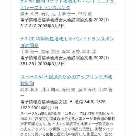
B-2-53 観測ロケット搭載用 C バンドミニチュ
アレーダトランスポンダ
鎌田 幸男, 石丸 元, 山本 善一, 中島 俊
電子情報通信学会総合大会講演論文集 2003(1)
312-312 2003年3月3日
B-3-20 科学衛星搭載用 X バンドトランスポン
ダの開発
山本 善一, 冨家 文穂, 浜本 正秀, 鈴木 淳
電子情報通信学会総合大会講演論文集 2003(1)
351-351 2003年3月3日
スペースVLBI観測のためのアップリンク周波
数制御
鈴木 和正, 川口 則幸, 春日 隆, 廣澤 春任, 山本 善
一
電子情報通信学会論文誌. B, 通信 84(9) 1625-
1632 2001年9月1日
スペースVLBI観測の衛星「はるか」では, 技術的制約から
衛星上に高安定な周波数源である水素メーザ発振器の搭載
が不可能であり, 地上リンク局設置の水素メーザ発振器の
出力をアップリンク回線により衛星に伝達し, 衛星クロッ
クとして用いる位相伝送方式を採用した.衛星上で一定の