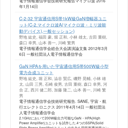
電子情報通信学会技術研究報告マイクロ波 2016
年1月14日
C-2-32 宇宙通信用S帯1kW級GaN増幅器ユニ
ット(C-2.マイクロ波A(マイクロ波・ミリ波能
動デバイス),一般セッション)
野地 紘史, 福田 豪, 堀 正和, 小林 雄太, 古田 重樹,
森口 幸男, 山本 善一, 川崎 繁男
電子情報通信学会総合大会講演論文集 2012年3月
6日 一般社団法人電子情報通信学会
GaN HPAを用いた宇宙通信用S帯500W級小型
電力合成ユニット
野地 紘史, 堀 正和, 澁谷 賢広, 磯野 晃輔, 小林 雄
太, 山田 三男, 石崎 俊男, 古田 重樹, 森口 幸男, 河
合 正, 西川 健二郎, 加藤 隆二, 山本 善一, 川崎 繁
男
電子情報通信学会技術研究報告. SANE, 宇宙・航
行エレクトロニクス 2011年4月14日 一般社団法
人電子情報通信学会
2.1GHzにおいて200W級出力可能なGaN・HPA(High
Power Amplifier)ユニットを試作した.4つのSSPA(Solid
State Power Amplifier)ユニットの出力を円筒形導波管コン