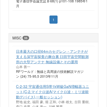
電子通信学会論文誌 B 68(1) p101-108 1985年1
月
1
MISC
35
日本最大の口径64mカセグレン・アンテナが
支える深宇宙探査の舞台裏 臼田宇宙空間観測
所の大型アンテナ,無線設備とその運用
山本 善一
RFワールド : 無線と高周波の技術解説マガジ
ン (24) 75-95,5 2013年11月
C-2-32 宇宙通信用S帯1kW級GaN増幅器ユニ
ット(C-2.マイクロ波A(マイクロ波・ミリ波能
動デバイス),一般セッション)
野地 紘史, 福田 豪, 堀 正和, 小林 雄太, 古田 重樹,
森口 幸男, 山本 善一, 川崎 繁男