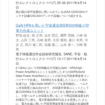
行エレクトロニクス 111(7) 25-36 2011年4月14
日
我が国の深宇宙通信に用いられているJAXA UDSC64mア
ンテナ設備/USC34mアンテナ設備について紹介する。
GaN HPAを用いた宇宙通信用S帯500W級小型
電力合成ユニット
野地 紘史, 堀 正和, 澁谷 賢広, 磯野 晃輔, 小林 雄
太, 山田 三男, 石崎 俊男, 古田 重樹, 森口 幸男, 河
合 正, 西川 健二郎, 加藤 隆二, 山本 善一, 川崎 繁
男
電子情報通信学会技術研究報告. SANE, 宇宙・航
行エレクトロニクス 111(7) 13-17 2011年4月14
日
2.1GHzにおいて200W級出力可能なGaN・HPA(High
Power Amplifier)ユニットを試作した.4つのSSPA(Solid
State Power Amplifier)ユニットの出力を円筒形導波管コン
バイナーで合成し、540W出力を達成した.1ユニット内の
合成では、2個のGaN HEMTアンプを並列接続し、ペルチ
ェ冷却装置と組み合わせて、冷却器付単体ユニットとして
最大200W出力を実現することができた.動作点をAB級と
し、小型ペルチェ冷却器を用いることで周辺回路温度を約
40度以下に保ち、電力変換効率50%以上を実現した.さら
に、電力合成に用いた円筒型導波管電力合成器の合成効率