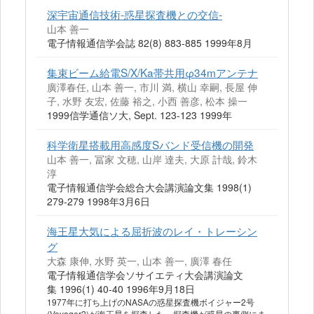
深宇宙通信技術-惑星探査機との交信-
山本 善一
電子情報通信学会誌 82(8) 883-885 1999年8月
集束ビーム給電S/X/Ka帯共用φ34mアンテナ
廣澤春任, 山本 善一, 市川 満, 横山 幸嗣, 長屋 伸
子, 水野 友宏, 佐藤 裕之, 小西 善彦, 松本 操一
1999信学通信ソ大, Sept. 123-123 1999年
科学衛星搭載用高感度Sバンド受信機の開発
山本 善一, 冨家 文穂, 山岸 達夫, 大原 計哉, 鈴木
淳
電子情報通信学会総合大会講演論文集 1998(1)
279-279 1998年3月6日
海王星大気による屈折波のレイ・トレーシン
グ
大森 康伸, 水野 英一, 山本 善一, 廣澤 春任
電子情報通信学会ソサイエティ大会講演論文
集 1996(1) 40-40 1996年9月18日
1977年に打ち上げのNASAの惑星探査機ボイジャー2号
(Voyager2)が海王星を探査した。探査機が惑星の裏側にま