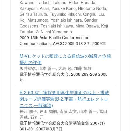
Kawano, Tadashi Takano, Hideo Hanada,
Kazuyoshi Asari, Yusuke Kono, Hirotomo Noda,
Seiitsu Tsuruta, Fuyuhiko Kikuchi, Qinghui Liu,
Koji Matsumoto, Yoshiaki Ishihara, Sander
Goossens, Toshiaki Ishikawa, Mina Ogawa, Koji
Tanaka, ZeN'Ichi Yamamoto
2009 15th Asia-Pacific Conference on
Communications, APCC 2009 318-321 2009年
M-Vロケットの噴煙による通信波の減衰と位相
擾乱の評価
坂井智彦, 山本 善一, 大島 勉, 加藤 輝雄
電子情報通信学会総合大会, 2008 269-269 2008
年
B-2-53 深宇宙探査用再生型測距の地上・搭載
閉ループ評価実験(B-2.宇宙・航行エレクトロ
ニクス,一般講演)
長江 朋子, 戸田 知朗, 斎藤 宏文, 山本 善一, 冨田
秀穂, 石丸 元
電子情報通信学会総合大会講演論文集 2007(1)
301-301 2007年3月7日