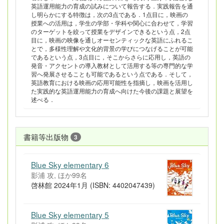
英語運用能力の育成の試みについて報告する．実践報告を通
し明らかにする特徴は，次の3点である．1点目に，映画の
授業への活用は，学生の学部・学科や関心に合わせて，学習
のターゲットを絞って授業をデザインできるという点，2点
目に，映画の映像を通しオーセンティックな英語にふれるこ
とで，多様性理解や文化的背景の学びにつなげることが可能
であるという点，3点目に，そこからさらに応用し，英語の
発音・アクセントの導入教材として活用する等の専門的な学
習へ発展させることも可能であるという点である．そして，
英語教育における映画の応用可能性を指摘し，映画を活用し
た実践的な英語運用能力の育成へ向けた今後の課題と展望を
述べる．
書籍等出版物
3
Blue Sky elementary 6
影浦 攻, ほか99名
啓林館 2024年1月 (ISBN: 4402047439)
Blue Sky elementary 5