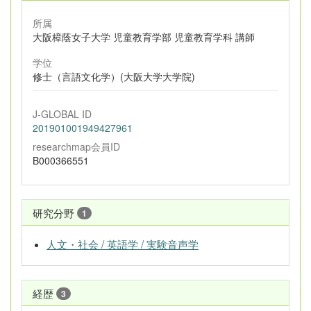
所属
大阪樟蔭女子大学 児童教育学部 児童教育学科 講師
学位
修士（言語文化学）(大阪大学大学院)
J-GLOBAL ID
201901001949427961
researchmap会員ID
B000366551
研究分野
1
人文・社会 / 英語学 / 実験音声学
経歴
3