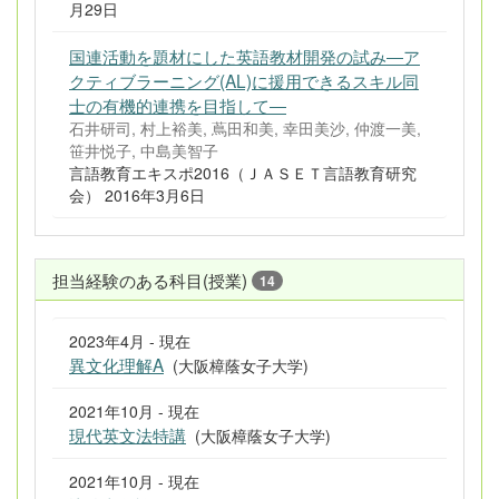
月29日
国連活動を題材にした英語教材開発の試み―ア
クティブラーニング(AL)に援用できるスキル同
士の有機的連携を目指して―
石井研司, 村上裕美, 蔦田和美, 幸田美沙, 仲渡一美,
笹井悦子, 中島美智子
言語教育エキスポ2016（ＪＡＳＥＴ言語教育研究
会） 2016年3月6日
担当経験のある科目(授業)
14
2023年4月 - 現在
異文化理解A
(大阪樟蔭女子大学)
2021年10月 - 現在
現代英文法特講
(大阪樟蔭女子大学)
2021年10月 - 現在