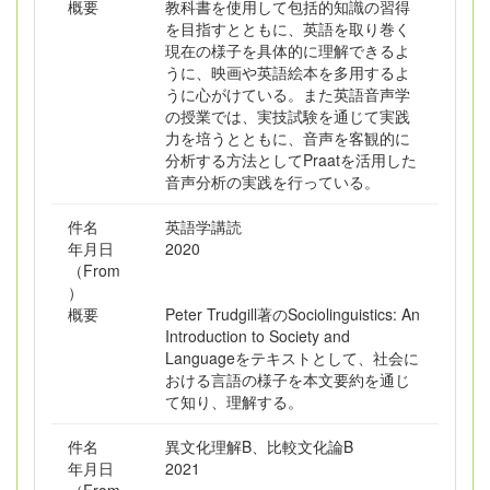
概要
教科書を使用して包括的知識の習得
を目指すとともに、英語を取り巻く
現在の様子を具体的に理解できるよ
うに、映画や英語絵本を多用するよ
うに心がけている。また英語音声学
の授業では、実技試験を通じて実践
力を培うとともに、音声を客観的に
分析する方法としてPraatを活用した
音声分析の実践を行っている。
件名
英語学講読
年月日
2020
（From
）
概要
Peter Trudgill著のSociolinguistics: An
Introduction to Society and
Languageをテキストとして、社会に
おける言語の様子を本文要約を通じ
て知り、理解する。
件名
異文化理解B、比較文化論B
年月日
2021