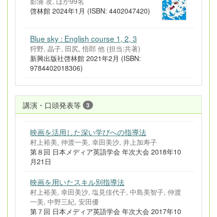
影浦 攻, ほか99名
啓林館 2024年1月 (ISBN: 4402047420)
Blue sky : English course 1, 2, 3
狩野, 晶子, 田尻, 悟郎 他 (担当:共著)
新興出版社啓林館 2021年2月 (ISBN:
9784402018306)
講演・口頭発表等
3
映画を活用した深い学びへの指導法
村上裕美, 仲渡一美, 幸田美沙, 井上加寿子
第８回 日本メディア英語学会 年次大会 2018年10
月21日
映画を用いたスキル別指導法
村上裕美, 幸田美沙, 塩見佳代子, 中島美智子, 仲渡
一美, 中野三紀, 安田優
第７回 日本メディア英語学会 年次大会 2017年10