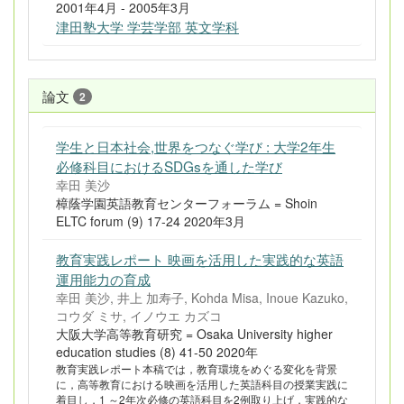
2001年4月 - 2005年3月
津田塾大学 学芸学部 英文学科
論文
2
学生と日本社会,世界をつなぐ学び : 大学2年生
必修科目におけるSDGsを通した学び
幸田 美沙
樟蔭学園英語教育センターフォーラム = Shoin
ELTC forum (9) 17-24 2020年3月
教育実践レポート 映画を活用した実践的な英語
運用能力の育成
幸田 美沙, 井上 加寿子, Kohda Misa, Inoue Kazuko,
コウダ ミサ, イノウエ カズコ
大阪大学高等教育研究 = Osaka University higher
education studies (8) 41-50 2020年
教育実践レポート本稿では，教育環境をめぐる変化を背景
に，高等教育における映画を活用した英語科目の授業実践に
着目し，1 ～2年次必修の英語科目を2例取り上げ，実践的な