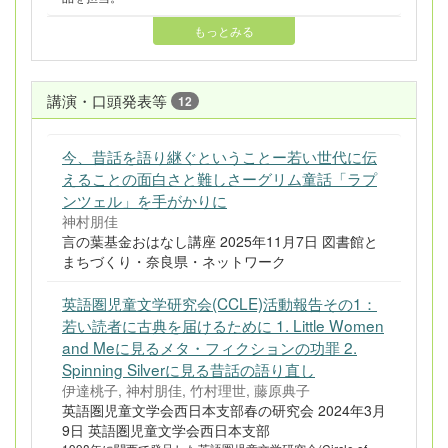
もっとみる
講演・口頭発表等
12
今、昔話を語り継ぐということー若い世代に伝
えることの面白さと難しさーグリム童話「ラプ
ンツェル」を手がかりに
神村朋佳
言の葉基金おはなし講座 2025年11月7日 図書館と
まちづくり・奈良県・ネットワーク
英語圏児童文学研究会(CCLE)活動報告その1：
若い読者に古典を届けるために 1. Little Women
and Meに見るメタ・フィクションの功罪 2.
Spinning Silverに見る昔話の語り直し
伊達桃子, 神村朋佳, 竹村理世, 藤原典子
英語圏児童文学会西日本支部春の研究会 2024年3月
9日 英語圏児童文学会西日本支部