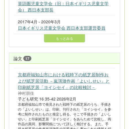
英語圏児童文学会（旧：日本イギリス児童文学
会） 西日本支部長
2017年4月 - 2020年3月
日本イギリス児童文学会 西日本支部運営委員
もっとみる
論文
17
京都府福知山市における戦時下の紙芝居制作お
よび紙芝居活動 －嵐演澂作画「よいしせい」と
印刷紙芝居「ヨイシセイ」の比較検討－
神村朋佳
子ども研究 16 35-42 2026年2月
京都府福知山市で発見された戦時下の紙芝居のうち、手描き
の「よいしせい」は、印刷、刊行された「ヨイシセイ」を参
考に制作されたものと推定し得る。そこで手描きの「よいし
せい」と印刷紙芝居「ヨイシセイ」をあらためて比較し、両
作品の異同、影響関係について詳しく検討する。 また、手
描き紙芝居の作者嵐演澂氏の近親者から寄せられた情報を紹