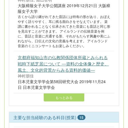
大阪樟蔭女子大学公開講座 2019年12月21日 大阪樟
蔭女子大学
古くから語り継がれてきた昔話には特有の形があり、おぼえ
やすく語りやすく、耳に残る面白さをそなえています。 楽
譜に書かれることなく伝承されてきた音楽にも昔話と同じ形
を見出すことができます。 アイルランドの伝統音楽を例
に、昔話と音楽に共通する形、それがもたらす興趣や美にふ
れながら、口伝えの文化の意義を考えます。 アイルランド
音楽のミニコンサートもお楽しみください。
京都府福知山市の仏教関係団体所蔵とみられる
戦時下紙芝居について ―資料の全体像と歴史、
風土、文化的背景からみる資料的価値―
神村朋佳
日本児童文学学会第58回研究大会 2019年11月24
日 日本児童文学学会
もっとみる
主要な担当経験のある科目(授業)
15