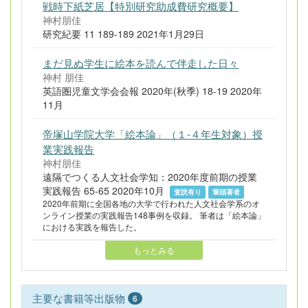
戦時下紙芝居【特別研究助成費研究概要】
神村朋佳
研究紀要 11 189-189 2021年1月29日
まだ見ぬ学生に絵本を読んで伴走した日々
神村 朋佳
英語圏児童文学会会報 2020年(秋季) 18-19 2020年
11月
帝塚山学院大学「絵本論」（１-４年生対象）授
業実践報告
神村朋佳
遠隔でつくる人文社会学知：2020年度前期の授業
実践報告 65-65 2020年10月
査読有り
筆頭著者
2020年前期に全国各地の大学で行われた人文社会学系のオ
ンライン授業の実践報告148事例を収録。 筆者は「絵本論」
における実践を報告した。
もっとみる
主要な書籍等出版物
6