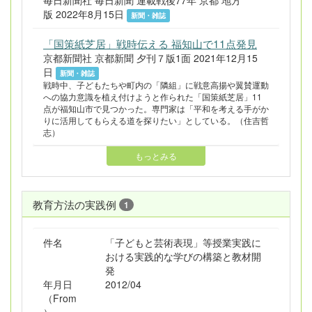
毎日新聞社 毎日新聞 連載戦後77年 京都 地方
版 2022年8月15日
新聞・雑誌
「国策紙芝居」戦時伝える 福知山で11点発見
京都新聞社 京都新聞 夕刊７版1面 2021年12月15
日
新聞・雑誌
戦時中、子どもたちや町内の「隣組」に戦意高揚や翼賛運動
への協力意識を植え付けようと作られた「国策紙芝居」11
点が福知山市で見つかった。専門家は「平和を考える手がか
りに活用してもらえる道を探りたい」としている。（住吉哲
志）
もっとみる
教育方法の実践例
1
件名
「子どもと芸術表現」等授業実践に
おける実践的な学びの構築と教材開
発
年月日
2012/04
（From