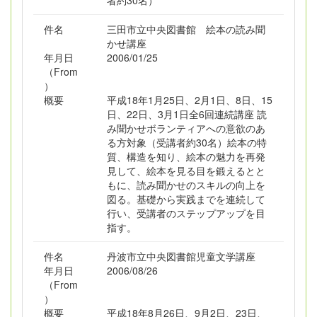
者約30名）
件名
三田市立中央図書館 絵本の読み聞
かせ講座
年月日
2006/01/25
（From
）
概要
平成18年1月25日、2月1日、8日、15
日、22日、3月1日全6回連続講座 読
み聞かせボランティアへの意欲のあ
る方対象（受講者約30名）絵本の特
質、構造を知り、絵本の魅力を再発
見して、絵本を見る目を鍛えるとと
もに、読み聞かせのスキルの向上を
図る。基礎から実践までを連続して
行い、受講者のステップアップを目
指す。
件名
丹波市立中央図書館児童文学講座
年月日
2006/08/26
（From
）
概要
平成18年8月26日、9月2日、23日、