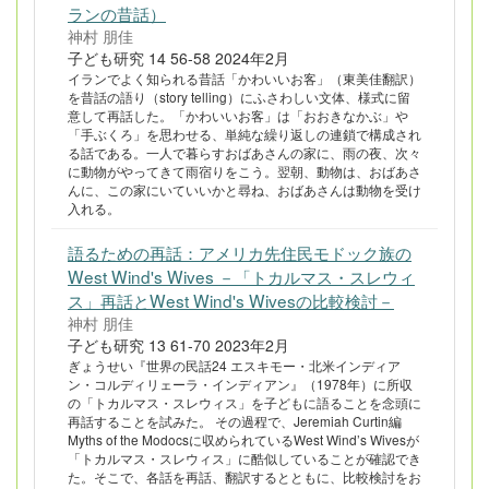
ランの昔話）
神村 朋佳
子ども研究 14 56-58 2024年2月
イランでよく知られる昔話「かわいいお客」（東美佳翻訳）
を昔話の語り（story telling）にふさわしい文体、様式に留
意して再話した。「かわいいお客」は「おおきなかぶ」や
「手ぶくろ」を思わせる、単純な繰り返しの連鎖で構成され
る話である。一人で暮らすおばあさんの家に、雨の夜、次々
に動物がやってきて雨宿りをこう。翌朝、動物は、おばあさ
んに、この家にいていいかと尋ね、おばあさんは動物を受け
入れる。
語るための再話：アメリカ先住民モドック族の
West Wind's Wives －「トカルマス・スレウィ
ス」再話とWest Wind's Wivesの比較検討－
神村 朋佳
子ども研究 13 61-70 2023年2月
ぎょうせい『世界の民話24 エスキモー・北米インディア
ン・コルディリェーラ・インディアン』（1978年）に所収
の「トカルマス・スレウィス」を子どもに語ることを念頭に
再話することを試みた。 その過程で、Jeremiah Curtin編
Myths of the Modocsに収められているWest Wind’s Wivesが
「トカルマス・スレウィス」に酷似していることが確認でき
た。そこで、各話を再話、翻訳するとともに、比較検討をお