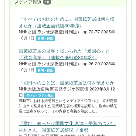
メディア報道
10
「すべてはお国のために」国策紙芝居は何を伝
えたか（連載企画戦後80年③）
NHK財団 ラジオ深夜便(月刊誌） pp.72-77 2025年
10月1日
新聞・雑誌
国策紙芝居の世界：強いられた「愛国心」と
「戦意高揚」（連載企画戦後80年③）
NHK財団 ラジオ深夜便(月刊誌） pp.26-29 2025年
10月1日
新聞・雑誌
「明日へのことば」国策紙芝居は何を伝えたか
NHK大阪放送局 関西発ラジオ深夜便 2023年8月12
日
テレビ・ラジオ番組
戦時下における紙芝居というメディアの位置づけ、京都府福
知山市で発見された国策紙芝居の概要を説明し、数点の紙芝
居に焦点を絞って、その内容と意義を解説した。
「学び」奪った少国民文化 宮津・平和のつどい
神村さん、国策紙芝居解説 ／京都