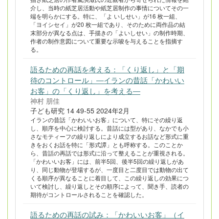
介し、当時の紙芝居活動や紙芝居制作の事情についてその一
端を明らかにする。特に、「よ いしせい」が16 枚一組、
「ヨイシセイ」が20 枚一組であり、そのために両作品の結
末部分が異なる点は、手描きの「よいしせい」の制作時期、
作者の制作意図について重要な示唆を与えることを指摘す
る。
語るための再話を考える：「くり返し」と「期
待のコントロール」―イランの昔話「かわいい
お客」の「くり返し」を考える―
神村 朋佳
子ども研究 14 49-55 2024年2月
イランの昔話「かわいいお客」について、特にその繰り返
し、順序を中心に検討する。昔話には型があり、なかでも小
さなモティーフの繰り返しにより成立するお話など形式に重
きをおくお話を特に「形式譚」とも呼称する。このことか
ら、昔話の再話では形式に沿って整えることが重視される。
「かわいいお客」には、前半5回、後半5回の繰り返しがあ
り、同じ動物が登場するが、一度目と二度目では動物の出て
くる順序が異なることに着目して、この繰り返しの効果につ
いて検討し、繰り返しとその順序によって、聞き手、読者の
期待がコントロールされることを確認した。
語るための再話の試み：「かわいいお客」（イ