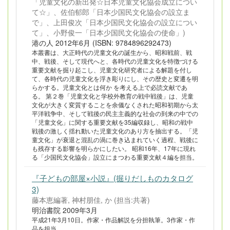
「児童文化の新出発☆日本児童文化協会成立につい
て☆」、佐伯郁郎「日本少国民文化協会の設立ま
で」、上田俊次「日本少国民文化協会の設立につい
て」、小野俊一「日本少国民文化協会の使命」)
港の人 2012年6月 (ISBN: 9784896292473)
本叢書は、大正時代の児童文化の誕生から、昭和戦前、戦
中、戦後、そして現代へと、各時代の児童文化を特徴づける
重要文献を掘り起こし、児童文化研究者による解題を付し
て、各時代の児童文化を浮き彫りにし、その歴史と変遷を明
らかする。児童文化とは何か を考える上で必読文献であ
る。 第２巻「児童文化と学校外教育の戦中戦後」は、児童
文化が大きく変質することを余儀なくされた昭和初期から太
平洋戦争中、そして戦後の民主主義的な社会の到来の中での
「児童文化」に関する重要文献を35編収録し、昭和の戦中
戦後の激しく揺れ動いた児童文化のあり方を抽出する。「児
童文化」が衰退と混乱の渦に巻き込まれていく過程、戦後に
も残存する影響を明らかにしたい。 昭和16年、17年に現れ
る「少国民文化協会」設立にまつわる重要文献４編を担当。
『子どもの部屋×小説』(掘りだしものカタログ
3)
藤本恵編著, 神村朋佳, か (担当:共著)
明治書院 2009年3月
平成21年3月10日。作家・作品解説を分担執筆。3作家・作
品を担当。