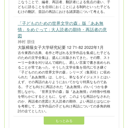
こなうことで、編者、再話者、翻訳者による焦点の違い、子
どもに語ることを念頭におくことによる制約といった子ども
むけの翻訳、昔話の再話における諸課題について考える。
「子どものための世界文学の森」版「ああ無
情」をめぐって : 大人読者の期待・再話者の意
図
神村 朋佳
大阪樟蔭女子大学研究紀要 12 71-82 2022年1月
古今東西の古典、名作と呼ばれる文学作品を集成した子ども
のための文学全集は、盛んに出版されてきた。その際、スト
ーリー全体を刈り込んで縮約し、易しい言葉で書き改められ
ることが常であった。そうした文学全集を現代に引き継ぐ
「子どものための世界文学の森」シリーズ（集英社）に収め
られた『ああ無情』は、しかし、単なるダイジェストとはい
えず、その再話のありようにおいてかなり特異なものであ
る。 子ども向けに再話された『ああ無情』のいくつかを参
照しながら、「世界文学の森」版『ああ無情』の特徴や性格
を明らかにするとともに、なぜ、このような再話がなされた
のか、再話者の意図と大人読者の期待、よい再話とはなにか
を考察して、文学作品の子ども向け再話についての多角的検
討の企てとしたい。
もっとみる