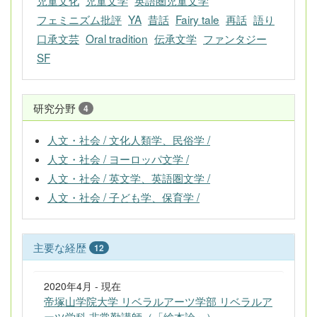
児童文化
児童文学
英語圏児童文学
フェミニズム批評
YA
昔話
Fairy tale
再話
語り
口承文芸
Oral tradition
伝承文学
ファンタジー
SF
研究分野
4
人文・社会 / 文化人類学、民俗学 /
人文・社会 / ヨーロッパ文学 /
人文・社会 / 英文学、英語圏文学 /
人文・社会 / 子ども学、保育学 /
主要な経歴
12
2020年4月 - 現在
帝塚山学院大学 リベラルアーツ学部 リベラルア
ーツ学科 非常勤講師（「絵本論」）