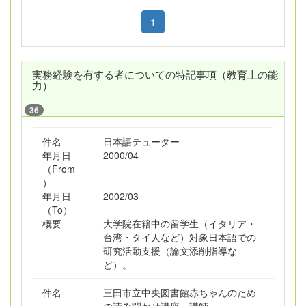
1
実務経験を有する者についての特記事項（教育上の能
力）
36
件名
日本語テューター
年月日
2000/04
（From
）
年月日
2002/03
（To）
概要
大学院在籍中の留学生（イタリア・
台湾・タイ人など）対象日本語での
研究活動支援（論文添削指導な
ど）。
件名
三田市立中央図書館赤ちゃんのため