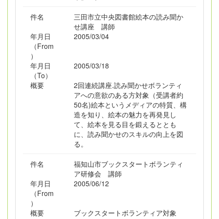
件名
三田市立中央図書館絵本の読み聞か
せ講座 講師
年月日
2005/03/04
（From
）
年月日
2005/03/18
（To）
概要
2回連続講座.読み聞かせボランティ
アへの意欲のある方対象（受講者約
50名)絵本というメディアの特質、構
造を知り、絵本の魅力を再発見し
て、絵本を見る目を鍛えるととも
に、読み聞かせのスキルの向上を図
る。
件名
福知山市ブックスタートボランティ
ア研修会 講師
年月日
2005/06/12
（From
）
概要
ブックスタートボランティア対象