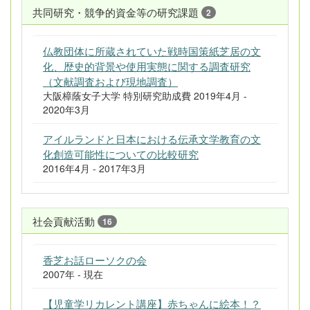
共同研究・競争的資金等の研究課題
2
仏教団体に所蔵されていた戦時国策紙芝居の文
化、歴史的背景や使用実態に関する調査研究
（文献調査および現地調査）
大阪樟蔭女子大学 特別研究助成費 2019年4月 -
2020年3月
アイルランドと日本における伝承文学教育の文
化創造可能性についての比較研究
2016年4月 - 2017年3月
社会貢献活動
16
香芝お話ローソクの会
2007年 - 現在
【児童学リカレント講座】赤ちゃんに絵本！？