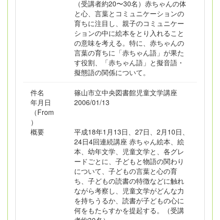
（受講者約20〜30名）赤ちゃんの体
と心、言葉とコミュニケーションの
育ちに注目し、親子のコミュニケー
ションの中に絵本をとり入れること
の意味を考える。特に、赤ちゃんの
言葉の育ちに「赤ちゃん語」が果た
す役割、「赤ちゃん語」と擬音語・
擬態語の関係について。
件名
篠山市立中央図書館児童文学講座
年月日
2006/01/13
（From
）
概要
平成18年1月13日、27日、2月10日、
24日4回連続講座 赤ちゃん絵本、絵
本、幼年文学、児童文学と、各グレ
ードごとに、子どもと物語の関わり
について、子どもの言葉と心の育
ち、子どもの読書の特徴などに触れ
ながら考察し、児童文学がどんな力
を持ちうるか、読書が子どもの心に
何をもたらすかを提起する。（受講