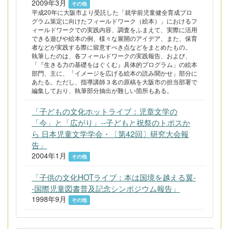
2009年3月
その他
平成20年に大阪市より受託した「就学前児童健全育成プロ
グラム策定に向けたフィールドワーク（絵本）」におけるフ
ィールドワークでの実践内容、調査をふまえて、実際に活用
できる遊びや絵本の例、様々な展開のアイデア、また、保育
者などが実践する際に留意すべき点などをまとめたもの。
執筆したのは、各フィールドワークの実践報告、および、
「『生きる力の基礎をはぐくむ』具体的プログラム」の絵本
部門、主に、「イメージを広げる絵本の読み聞かせ」部分に
あたる。ただし、指導講師３名の原稿を大阪市の担当部署で
編集しており、執筆部分抽出が難しい箇所もある。
「子どもの文化ホットライブ：児章文学の
「今」と「広がり」--子どもと祝祭のトポスか
ら 日本児童文学学会・〔第42回〕研究大会報
告」
2004年1月
その他
「子供の文化HOTライブ：本は国境を越える翼-
-国際児童図書普及記念シンポジウム報告」
1998年9月
その他