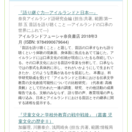
『語り継ぐ力―アイルランドと日本―』
奈良アイルランド語研究会編 (担当:共著, 範囲:第一
部 五 昔話を語り聴くこと ―アイルランドの口承の
世界にふれて―)
アイルランドフューシャ奈良書店 2018年3
月 (ISBN: 9784990679644)
「昔話を語り聴くこと」と題して、昔話の口承すなわち語り
聴くという体験の現象面、身体面に焦点をあてて論じた。ア
イルランドには口承文化の伝統が現在にいたるも存続してい
る。その口承文化における昔話や音楽を分析して、口承なら
ではの形式を具体的に示し、それがいかようにして生まれて
きたか、どのような意義があるかを提起した。 本書は、科
学研究助成を受けて「アイルランドと日本における伝承文学
教育の文化創造可能性についての比較研究」（代表者: 高橋
美帆）として行われた一連の調査、研究、その他活動の成果
報告である。文献のみならず、語り部の声、教育現場の声も
織り込み、日本とアイルランドにおける昔話とその継承に関
する諸相を提示する。
『児童文化と学校外教育の戦中戦後』（叢書 児
童文化の歴史Ⅱ）
加藤理, 川勝泰介, 浅岡靖央 (担当:共著, 範囲:情報局