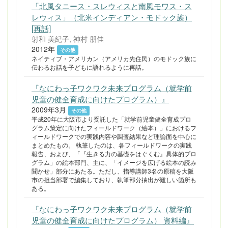
「北風タニース・スレウィスと南風モワス・ス
レウィス」（北米インディアン・モドック族）
[再話]
射和 美紀子, 神村 朋佳
2012年
その他
ネイティブ・アメリカン（アメリカ先住民）のモドック族に
伝わるお話を子どもに語れるように再話。
『なにわっ子ワクワク未来プログラム（就学前
児童の健全育成に向けたプログラム）』
2009年3月
その他
平成20年に大阪市より受託した「就学前児童健全育成プロ
グラム策定に向けたフィールドワーク（絵本）」におけるフ
ィールドワークでの実践内容や調査結果など理論面を中心に
まとめたもの。 執筆したのは、各フィールドワークの実践
報告、および、「『生きる力の基礎をはぐくむ』具体的プロ
グラム」の絵本部門、主に、「イメージを広げる絵本の読み
聞かせ」部分にあたる。ただし、指導講師3名の原稿を大阪
市の担当部署で編集しており、執筆部分抽出が難しい箇所も
ある。
『なにわっ子ワクワク未来プログラム（就学前
児童の健全育成に向けたプログラム） 資料編』