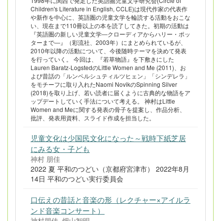
1998年に関西で発足した英語圏児童文学研究会(Circle of
Children's Literature in English, CCLE)は現代作家の代表作
や新作を中心に、英語圏の児童文学を輪読する活動をおこな
い、現在まで110冊以上の本を読了してきた。初期の活動は
『英語圏の新しい児童文学―クローディアからハリー・ポッ
ターまで―』（彩流社、2003年）にまとめられているが、
2010年以降の活動について、今後随時テーマを決めて発表
を行っていく。 今回は、『若草物語』を下敷きにした
Lauren Baratz-LogstedのLittle Women and Me (2011)、お
よび昔話の「ルンペルシュティルツヒェン」「シンデレラ」
をモチーフに取り入れたNaomi NovikのSpinning Silver
(2018)を取り上げ、若い読者に届くように古典的な物語をア
ップデートしていく手法について考える。 神村はLittle
Women and Meに関する発表の骨子を提案し、作品分析、
批評、発表用資料、スライド作成を担当した。
児童文化は少国民文化になった～戦時下紙芝居
にみる女・子ども
神村 朋佳
2022 夏 平和のつどい（京都府宮津市） 2022年8月
14日 平和のつどい実行委員会
口伝えの昔話と音楽の形（レクチャー×アイルラ
ンド音楽コンサート）
神村朋佳, 畑山智明