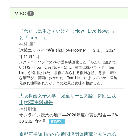
MISC
7
『わたしは生きていける（How I Live Now）』
と「Tam Lin」
神村 朋佳
連載エッセイ “We shall overcome” （３１） 2021
年11月1日
メグ・ローソフ作のYA小説を映画化した『わたしは生きて
いける（How I Live Now）には、英国伝統バラッド「Tam
Lin」が引用された。原作にみられる複雑な筋、背景、豊穣
な細部が、冒頭におかれた「Tam Lin」によっていかに単純
化され強調されたか、その効果と意味を検討した。
大阪樟蔭女子大学「児童サービス論」(2回生以
上)授業実践報告
神村朋佳
オンライン授業の地平―2020年度の実践報告― 38-
38 2021年4月
査読有り
京都府福知山市の仏教関係団体所蔵とみられる