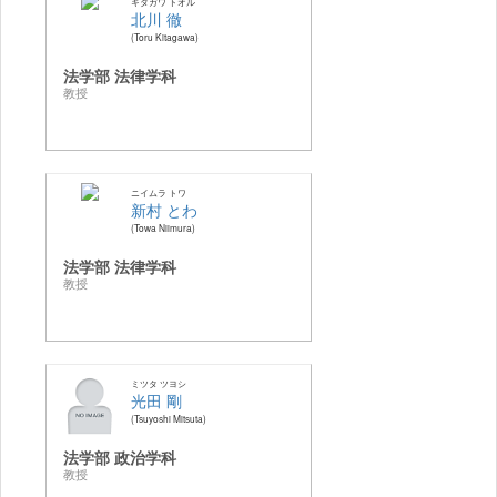
キタガワ トオル
北川 徹
Toru Kitagawa
法学部 法律学科
教授
ニイムラ トワ
新村 とわ
Towa Niimura
法学部 法律学科
教授
ミツタ ツヨシ
光田 剛
Tsuyoshi Mitsuta
法学部 政治学科
教授