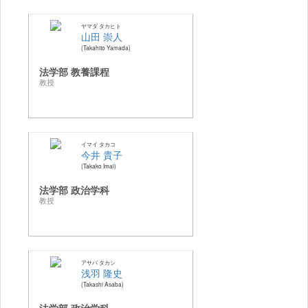
ヤマダ タカヒト
山田 崇人
Takahito Yamada
法学部 教養課程
教授
イマイ タカコ
今井 貴子
Takako Imai
法学部 政治学科
教授
アサバ タカシ
浅羽 隆史
Takashi Asaba
法学部 政治学科