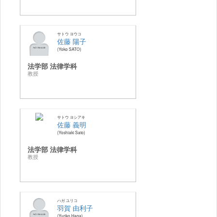
サトウ ヨウコ
佐藤 陽子
Yoko SATO
法学部 法律学科
教授
サトウ ヨシアキ
佐藤 義明
Yoshiaki Sato
法学部 法律学科
教授
ハガ ユリコ
羽賀 由利子
Yuriko Haga