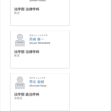
Shinichi Yuhara
法学部 法律学科
教授
タカハシ シュウイチ
髙橋 脩一
Shuichi TAKAHASHI
法学部 法律学科
教授
オビヤ シュンスケ
帶谷 俊輔
Shunsuke Obiya
法学部 政治学科
准教授