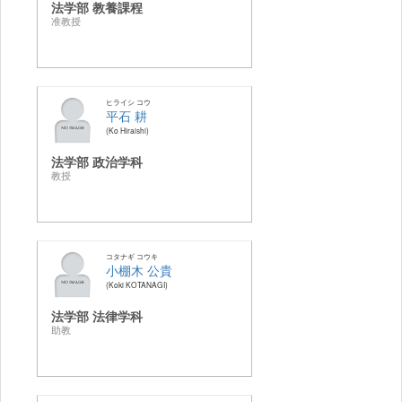
法学部 教養課程
准教授
ヒライシ コウ
平石 耕
Ko Hiraishi
法学部 政治学科
教授
コタナギ コウキ
小棚木 公貴
Koki KOTANAGI
法学部 法律学科
助教