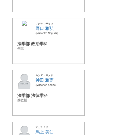
ノグチ マサヒロ
野口 雅弘
Masahiro Noguchi
法学部 政治学科
教授
カンダ マサノリ
神田 雅憲
Masanori Kanda
法学部 法律学科
准教授
マガミ ミチ
馬上 美知