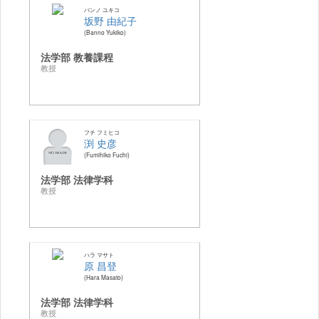
バンノ ユキコ
坂野 由紀子
Banno Yukiko
法学部 教養課程
教授
フチ フミヒコ
渕 史彦
Fumihiko Fuchi
法学部 法律学科
教授
ハラ マサト
原 昌登
Hara Masato
法学部 法律学科
教授