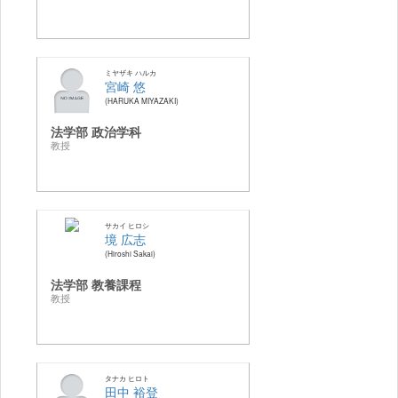
ミヤザキ ハルカ
宮崎 悠
HARUKA MIYAZAKI
法学部 政治学科
教授
サカイ ヒロシ
境 広志
Hiroshi Sakai
法学部 教養課程
教授
タナカ ヒロト
田中 裕登