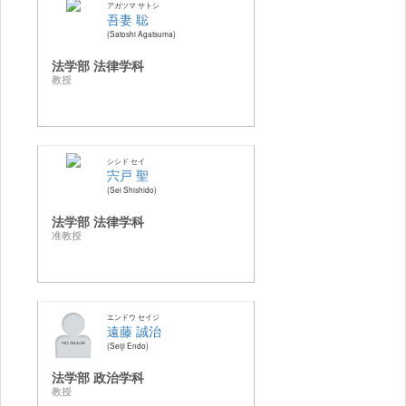
アガツマ サトシ
吾妻 聡
Satoshi Agatsuma
法学部 法律学科
教授
シシド セイ
宍戸 聖
Sei Shishido
法学部 法律学科
准教授
エンドウ セイジ
遠藤 誠治
Seiji Endo
法学部 政治学科
教授