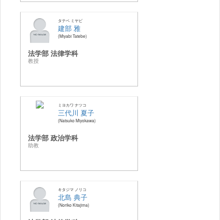
タテベ ミヤビ
建部 雅
Miyabi Tatebe
法学部 法律学科
教授
ミヨカワ ナツコ
三代川 夏子
Natsuko Miyokawa
法学部 政治学科
助教
キタジマ ノリコ
北島 典子
Noriko Kitajima