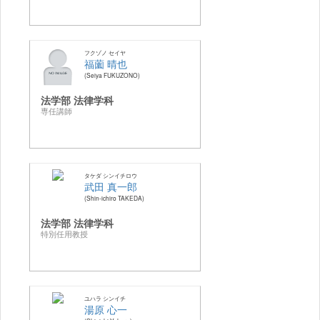
フクゾノ セイヤ
福薗 晴也
Seiya FUKUZONO
法学部 法律学科
専任講師
タケダ シンイチロウ
武田 真一郎
Shin-ichiro TAKEDA
法学部 法律学科
特別任用教授
ユハラ シンイチ
湯原 心一