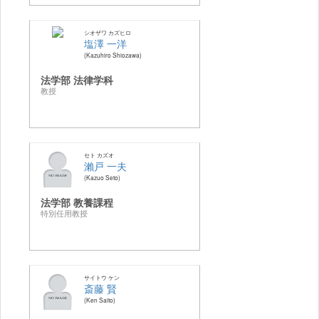
シオザワ カズヒロ
塩澤 一洋
Kazuhiro Shiozawa
法学部 法律学科
教授
セト カズオ
瀨戸 一夫
Kazuo Seto
法学部 教養課程
特別任用教授
サイトウ ケン
斎藤 賢
Ken Saito