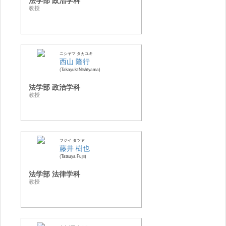
教授
ニシヤマ タカユキ
西山 隆行
Takayuki Nishiyama
法学部 政治学科
教授
フジイ タツヤ
藤井 樹也
Tatsuya Fujii
法学部 法律学科
教授