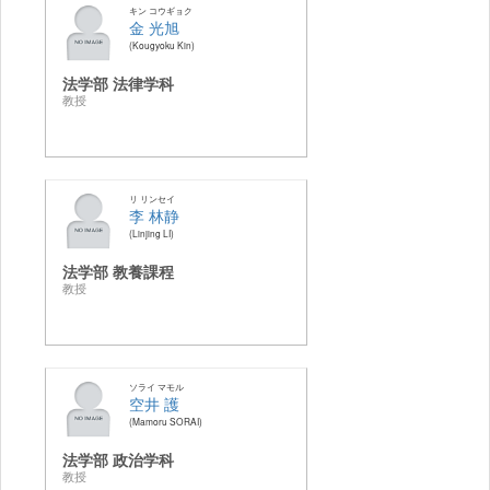
キン コウギョク
金 光旭
Kougyoku Kin
法学部 法律学科
教授
リ リンセイ
李 林静
Linjing LI
法学部 教養課程
教授
ソライ マモル
空井 護
Mamoru SORAI
法学部 政治学科
教授