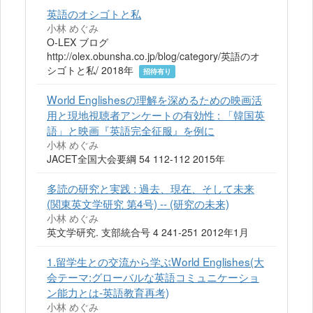
英語のオシゴトと私
小林 めぐみ
O-LEX ブログ
http://olex.obunsha.co.jp/blog/category/英語のオ
シゴトと私/ 2018年
招待有り
World Englishesの理解を深めるための映画活
用と現地視聴者アンケートの有効性 : 「韓国英
語」と映画『英語完全征服』を例に
小林 めぐみ
JACET全国大会要綱 54 112-112 2015年
多読の研究と実践 : 過去、現在、そして未来
(関東英文学研究 第4号) -- (研究の未来)
小林 めぐみ
英文学研究. 支部統合号 4 241-251 2012年1月
1.留学生との交流から学ぶWorld Englishes(大
会テーマ:グローバルな英語コミュニケーショ
ン能力とは-英語教育再考)
小林 めぐみ