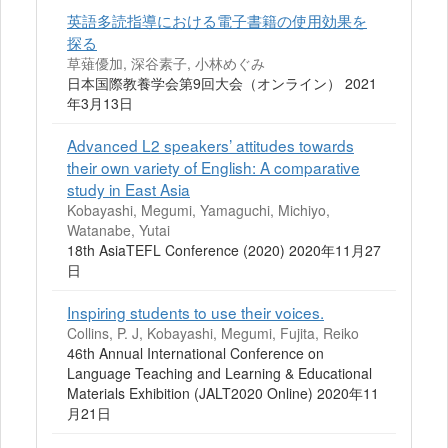
英語多読指導における電子書籍の使用効果を
探る
草薙優加, 深谷素子, 小林めぐみ
日本国際教養学会第9回大会（オンライン） 2021
年3月13日
Advanced L2 speakers’ attitudes towards
their own variety of English: A comparative
study in East Asia
Kobayashi, Megumi, Yamaguchi, Michiyo,
Watanabe, Yutai
18th AsiaTEFL Conference (2020) 2020年11月27
日
Inspiring students to use their voices.
Collins, P. J, Kobayashi, Megumi, Fujita, Reiko
46th Annual International Conference on
Language Teaching and Learning & Educational
Materials Exhibition (JALT2020 Online) 2020年11
月21日