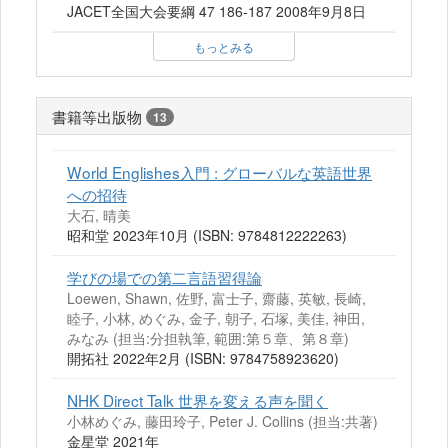
JACET全国大会要綱 47 186-187 2008年9月8日
もっとみる
書籍等出版物
13
World Englishes入門 : グローバルな英語世界
への招待
大石, 晴美
昭和堂 2023年10月 (ISBN: 9784812222263)
学びの場での第二言語習得論
Loewen, Shawn, 佐野, 富士子, 齋藤, 英敏, 長崎,
睦子, 小林, めぐみ, 金子, 朝子, 石塚, 美佳, 神田,
みなみ (担当:分担執筆, 範囲:第５章、第８章)
開拓社 2022年2月 (ISBN: 9784758923620)
NHK Direct Talk 世界を変える声を聞く
小林めぐみ, 藤田玲子, Peter J. Collins (担当:共著)
金星堂 2021年