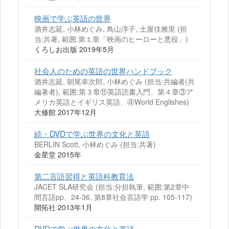
映画で学ぶ英語の世界
酒井志延, 小林めぐみ, 鳥山淳子, 土屋佳雅里 (担
当:共著, 範囲:第１章「映画のヒーローと悪役」)
くろしお出版 2019年5月
社会人のための英語の世界ハンドブック
酒井志延, 朝尾幸次郎, 小林めぐみ (担当:共編者(共
編著者), 範囲:第３章⑪英語読書入門、第４章③ア
メリカ英語とイギリス英語、④World Englishes)
大修館 2017年12月
続・DVDで学ぶ世界の文化と英語
BERLIN Scott, 小林めぐみ (担当:共著)
金星堂 2015年
第二言語習得と英語科教育法
JACET SLA研究会 (担当:分担執筆, 範囲:第2章中
間言語pp、24-36, 第8章社会言語学 pp. 105-117)
開拓社 2013年1月
DVDで学ぶ世界の文化と英語