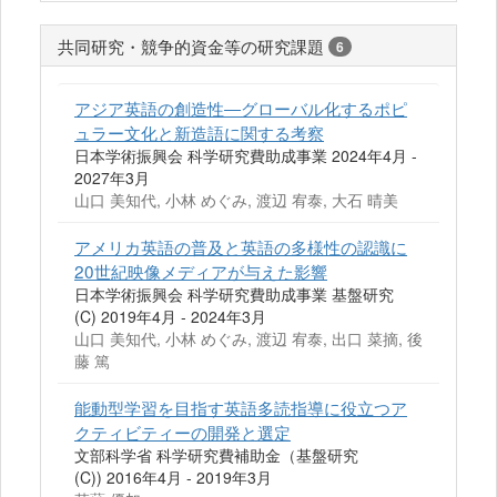
共同研究・競争的資金等の研究課題
6
アジア英語の創造性―グローバル化するポピ
ュラー文化と新造語に関する考察
日本学術振興会 科学研究費助成事業 2024年4月 -
2027年3月
山口 美知代, 小林 めぐみ, 渡辺 宥泰, 大石 晴美
アメリカ英語の普及と英語の多様性の認識に
20世紀映像メディアが与えた影響
日本学術振興会 科学研究費助成事業 基盤研究
(C) 2019年4月 - 2024年3月
山口 美知代, 小林 めぐみ, 渡辺 宥泰, 出口 菜摘, 後
藤 篤
能動型学習を目指す英語多読指導に役立つア
クティビティーの開発と選定
文部科学省 科学研究費補助金（基盤研究
(C)) 2016年4月 - 2019年3月