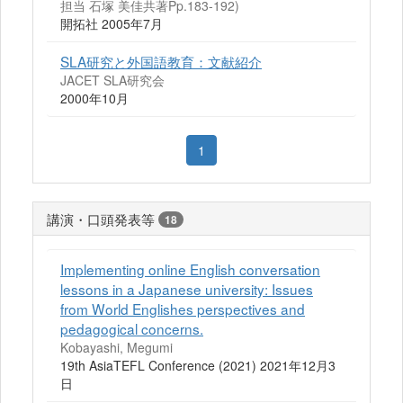
担当 石塚 美佳共著Pp.183-192)
開拓社 2005年7月
SLA研究と外国語教育：文献紹介
JACET SLA研究会
2000年10月
1
講演・口頭発表等
18
Implementing online English conversation
lessons in a Japanese university: Issues
from World Englishes perspectives and
pedagogical concerns.
Kobayashi, Megumi
19th AsiaTEFL Conference (2021) 2021年12月3
日