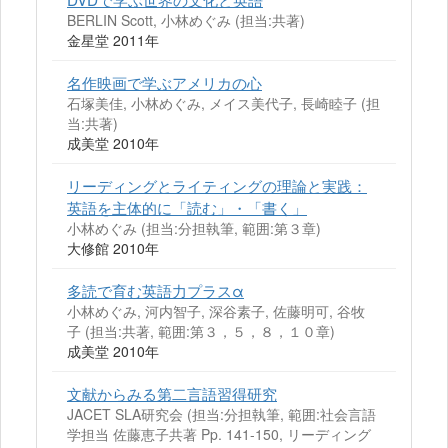
BERLIN Scott, 小林めぐみ (担当:共著)
金星堂 2011年
名作映画で学ぶアメリカの心
石塚美佳, 小林めぐみ, メイス美代子, 長崎睦子 (担
当:共著)
成美堂 2010年
リーディングとライティングの理論と実践：
英語を主体的に「読む」・「書く」
小林めぐみ (担当:分担執筆, 範囲:第３章)
大修館 2010年
多読で育む英語力プラスα
小林めぐみ, 河内智子, 深谷素子, 佐藤明可, 谷牧
子 (担当:共著, 範囲:第３，５，８，１０章)
成美堂 2010年
文献からみる第二言語習得研究
JACET SLA研究会 (担当:分担執筆, 範囲:社会言語
学担当 佐藤恵子共著 Pp. 141-150, リーディング