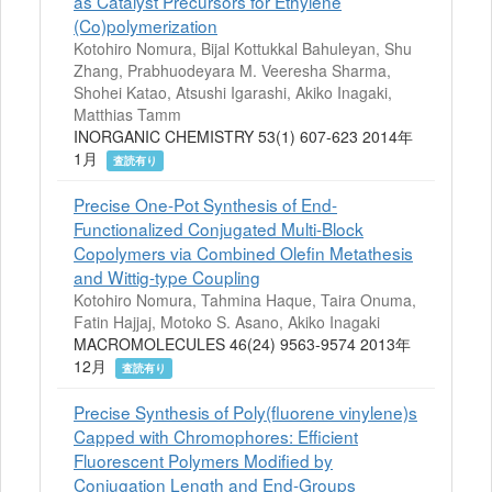
as Catalyst Precursors for Ethylene
(Co)polymerization
Kotohiro Nomura, Bijal Kottukkal Bahuleyan, Shu
Zhang, Prabhuodeyara M. Veeresha Sharma,
Shohei Katao, Atsushi Igarashi, Akiko Inagaki,
Matthias Tamm
INORGANIC CHEMISTRY 53(1) 607-623 2014年
1月
査読有り
Precise One-Pot Synthesis of End-
Functionalized Conjugated Multi-Block
Copolymers via Combined Olefin Metathesis
and Wittig-type Coupling
Kotohiro Nomura, Tahmina Haque, Taira Onuma,
Fatin Hajjaj, Motoko S. Asano, Akiko Inagaki
MACROMOLECULES 46(24) 9563-9574 2013年
12月
査読有り
Precise Synthesis of Poly(fluorene vinylene)s
Capped with Chromophores: Efficient
Fluorescent Polymers Modified by
Conjugation Length and End-Groups