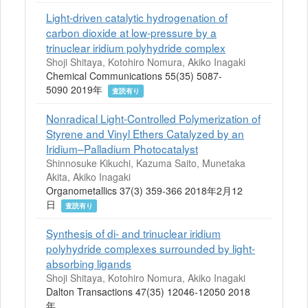
Light-driven catalytic hydrogenation of
carbon dioxide at low-pressure by a
trinuclear iridium polyhydride complex
Shoji Shitaya, Kotohiro Nomura, Akiko Inagaki
Chemical Communications 55(35) 5087-
5090 2019年
査読有り
Nonradical Light-Controlled Polymerization of
Styrene and Vinyl Ethers Catalyzed by an
Iridium–Palladium Photocatalyst
Shinnosuke Kikuchi, Kazuma Saito, Munetaka
Akita, Akiko Inagaki
Organometallics 37(3) 359-366 2018年2月12
日
査読有り
Synthesis of di- and trinuclear iridium
polyhydride complexes surrounded by light-
absorbing ligands
Shoji Shitaya, Kotohiro Nomura, Akiko Inagaki
Dalton Transactions 47(35) 12046-12050 2018
年