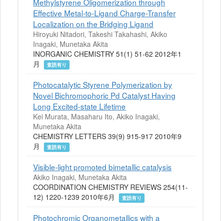
Methylstyrene Oligomerization through
Effective Metal-to-Ligand Charge-Transfer
Localization on the Bridging Ligand
Hiroyuki Nitadori, Takeshi Takahashi, Akiko
Inagaki, Munetaka Akita
INORGANIC CHEMISTRY 51(1) 51-62 2012年1
月
査読有り
Photocatalytic Styrene Polymerization by
Novel Bichromophoric Pd Catalyst Having
Long Excited-state Lifetime
Kei Murata, Masaharu Ito, Akiko Inagaki,
Munetaka Akita
CHEMISTRY LETTERS 39(9) 915-917 2010年9
月
査読有り
Visible-light promoted bimetallic catalysis
Akiko Inagaki, Munetaka Akita
COORDINATION CHEMISTRY REVIEWS 254(11-
12) 1220-1239 2010年6月
査読有り
Photochromic Organometallics with a