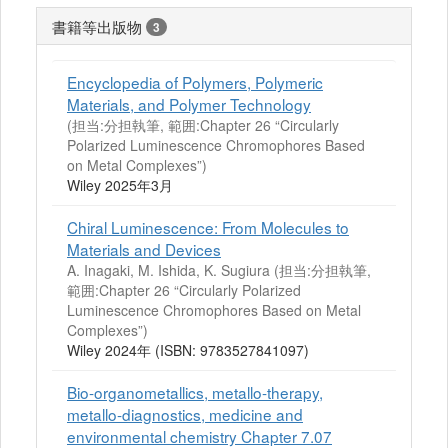
書籍等出版物
3
Encyclopedia of Polymers, Polymeric
Materials, and Polymer Technology
(担当:分担執筆, 範囲:Chapter 26 “Circularly
Polarized Luminescence Chromophores Based
on Metal Complexes”)
Wiley 2025年3月
Chiral Luminescence: From Molecules to
Materials and Devices
A. Inagaki, M. Ishida, K. Sugiura (担当:分担執筆,
範囲:Chapter 26 “Circularly Polarized
Luminescence Chromophores Based on Metal
Complexes”)
Wiley 2024年 (ISBN: 9783527841097)
Bio-organometallics, metallo-therapy,
metallo-diagnostics, medicine and
environmental chemistry Chapter 7.07