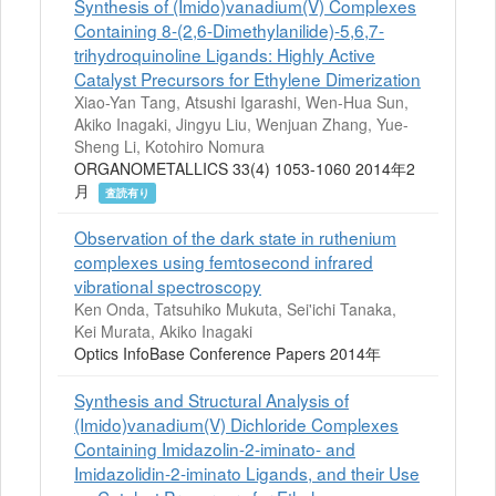
Synthesis of (Imido)vanadium(V) Complexes
Containing 8-(2,6-Dimethylanilide)-5,6,7-
trihydroquinoline Ligands: Highly Active
Catalyst Precursors for Ethylene Dimerization
Xiao-Yan Tang, Atsushi Igarashi, Wen-Hua Sun,
Akiko Inagaki, Jingyu Liu, Wenjuan Zhang, Yue-
Sheng Li, Kotohiro Nomura
ORGANOMETALLICS 33(4) 1053-1060 2014年2
月
査読有り
Observation of the dark state in ruthenium
complexes using femtosecond infrared
vibrational spectroscopy
Ken Onda, Tatsuhiko Mukuta, Sei'ichi Tanaka,
Kei Murata, Akiko Inagaki
Optics InfoBase Conference Papers 2014年
Synthesis and Structural Analysis of
(Imido)vanadium(V) Dichloride Complexes
Containing Imidazolin-2-iminato- and
Imidazolidin-2-iminato Ligands, and their Use