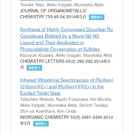
Yusuke Yasu, Akiko Inagaki, Munetaka Akita
JOURNAL OF ORGANOMETALLIC
CHEMISTRY 753 48-54 2014年3月
査読有り
Synthesis of Highly Conjugated Dinuclear Ru
Complexes Bridged by a Novel N2-N3
Ligand and Their Application in
Photocatalytic Oxygenation of Sulfides
Kazuyuki Kozawa, Akiko Inagaki, Munetaka Akita
CHEMISTRY LETTERS 43(3) 290-292 2014年3
月
査読有り
Infrared Vibrational Spectroscopy of [Ru(bpy)
(2)(bpm)](2+) and [Ru(bpy)(3)](2+) in the
Excited Triplet State
Tatsuhiko Mukuta, Naoto Fukazawa, Kei Murata,
Akiko Inagaki, Munetaka Akita, Sei'ichi Tanaka,
Shin-ya Koshihara, Ken Onda
INORGANIC CHEMISTRY 53(5) 2481-2490 2014
年3月
査読有り