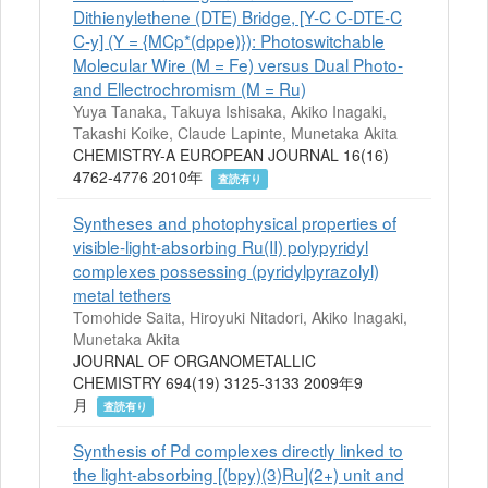
Dithienylethene (DTE) Bridge, [Y-C C-DTE-C
C-y] (Y = {MCp*(dppe)}): Photoswitchable
Molecular Wire (M = Fe) versus Dual Photo-
and Ellectrochromism (M = Ru)
Yuya Tanaka, Takuya Ishisaka, Akiko Inagaki,
Takashi Koike, Claude Lapinte, Munetaka Akita
CHEMISTRY-A EUROPEAN JOURNAL 16(16)
4762-4776 2010年
査読有り
Syntheses and photophysical properties of
visible-light-absorbing Ru(II) polypyridyl
complexes possessing (pyridylpyrazolyl)
metal tethers
Tomohide Saita, Hiroyuki Nitadori, Akiko Inagaki,
Munetaka Akita
JOURNAL OF ORGANOMETALLIC
CHEMISTRY 694(19) 3125-3133 2009年9
月
査読有り
Synthesis of Pd complexes directly linked to
the light-absorbing [(bpy)(3)Ru](2+) unit and