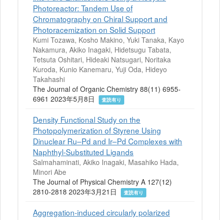
Photoreactor: Tandem Use of
Chromatography on Chiral Support and
Photoracemization on Solid Support
Kumi Tozawa, Kosho Makino, Yuki Tanaka, Kayo
Nakamura, Akiko Inagaki, Hidetsugu Tabata,
Tetsuta Oshitari, Hideaki Natsugari, Noritaka
Kuroda, Kunio Kanemaru, Yuji Oda, Hideyo
Takahashi
The Journal of Organic Chemistry 88(11) 6955-
6961 2023年5月8日
査読有り
Density Functional Study on the
Photopolymerization of Styrene Using
Dinuclear Ru–Pd and Ir–Pd Complexes with
Naphthyl-Substituted Ligands
Salmahaminati, Akiko Inagaki, Masahiko Hada,
Minori Abe
The Journal of Physical Chemistry A 127(12)
2810-2818 2023年3月21日
査読有り
Aggregation-induced circularly polarized