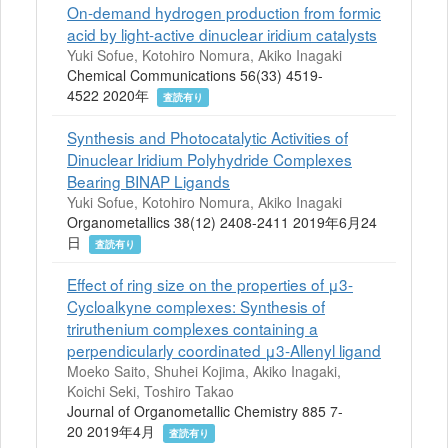
On-demand hydrogen production from formic
acid by light-active dinuclear iridium catalysts
Yuki Sofue, Kotohiro Nomura, Akiko Inagaki
Chemical Communications 56(33) 4519-
4522 2020年
査読有り
Synthesis and Photocatalytic Activities of
Dinuclear Iridium Polyhydride Complexes
Bearing BINAP Ligands
Yuki Sofue, Kotohiro Nomura, Akiko Inagaki
Organometallics 38(12) 2408-2411 2019年6月24
日
査読有り
Effect of ring size on the properties of μ3-
Cycloalkyne complexes: Synthesis of
triruthenium complexes containing a
perpendicularly coordinated μ3-Allenyl ligand
Moeko Saito, Shuhei Kojima, Akiko Inagaki,
Koichi Seki, Toshiro Takao
Journal of Organometallic Chemistry 885 7-
20 2019年4月
査読有り