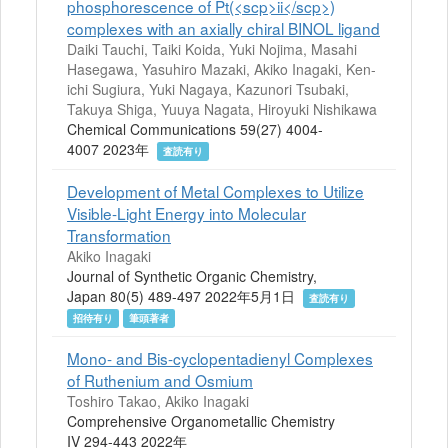
phosphorescence of Pt(<scp>ii</scp>)
complexes with an axially chiral BINOL ligand
Daiki Tauchi, Taiki Koida, Yuki Nojima, Masahi
Hasegawa, Yasuhiro Mazaki, Akiko Inagaki, Ken-
ichi Sugiura, Yuki Nagaya, Kazunori Tsubaki,
Takuya Shiga, Yuuya Nagata, Hiroyuki Nishikawa
Chemical Communications 59(27) 4004-
4007 2023年
査読有り
Development of Metal Complexes to Utilize
Visible-Light Energy into Molecular
Transformation
Akiko Inagaki
Journal of Synthetic Organic Chemistry,
Japan 80(5) 489-497 2022年5月1日
査読有り
招待有り
筆頭著者
Mono- and Bis-cyclopentadienyl Complexes
of Ruthenium and Osmium
Toshiro Takao, Akiko Inagaki
Comprehensive Organometallic Chemistry
IV 294-443 2022年