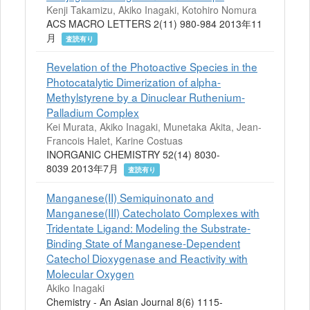
Kenji Takamizu, Akiko Inagaki, Kotohiro Nomura
ACS MACRO LETTERS 2(11) 980-984 2013年11
月
査読有り
Revelation of the Photoactive Species in the
Photocatalytic Dimerization of alpha-
Methylstyrene by a Dinuclear Ruthenium-
Palladium Complex
Kei Murata, Akiko Inagaki, Munetaka Akita, Jean-
Francois Halet, Karine Costuas
INORGANIC CHEMISTRY 52(14) 8030-
8039 2013年7月
査読有り
Manganese(II) Semiquinonato and
Manganese(III) Catecholato Complexes with
Tridentate Ligand: Modeling the Substrate-
Binding State of Manganese-Dependent
Catechol Dioxygenase and Reactivity with
Molecular Oxygen
Akiko Inagaki
Chemistry - An Asian Journal 8(6) 1115-