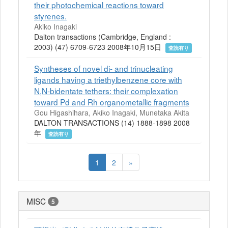
their photochemical reactions toward
styrenes.
Akiko Inagaki
Dalton transactions (Cambridge, England :
2003) (47) 6709-6723 2008年10月15日
査読有り
Syntheses of novel di- and trinucleating
ligands having a triethylbenzene core with
N,N-bidentate tethers: their complexation
toward Pd and Rh organometallic fragments
Gou Higashihara, Akiko Inagaki, Munetaka Akita
DALTON TRANSACTIONS (14) 1888-1898 2008
年
査読有り
1
2
»
MISC
5