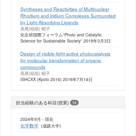
Syntheses and Reactivities of Multinuclear
Rhodium and Iridium Complexes Surrounded
by Light-Absorbing Ligands
高尾(稲垣) 昭子
化生研国際フォーラム“Photo and Catalytic
Science for Sustainable Society” 2018年3月3日
Design of visible-light-active photocatalysts
for molecular transformation of organic
compounds
高尾(稲垣) 昭子
ISHCXX (Kyoto 2016) 2016年7月14日
担当経験のある科目(授業)
12
2024年9月 - 現在
化学数学
(成蹊大学)