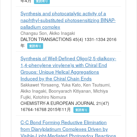
年4月
査読有り
Synthesis and photocatalytic activity of a
naphthyl-substituted photosensitizing BINAP-
palladium complex
Changsu Son, Akiko Inagaki
DALTON TRANSACTIONS 45(4) 1331-1334 2016
年
査読有り
Synthesis of Well-Defined Oligo(2,5-dialkoxy-
1,4-phenylene vinylene)s with Chiral End
Groups: Unique Helical Aggregations
Induced by the Chiral Chain Ends
Sakkawet Yorsaeng, Yuka Kato, Ken Tsutsumi,
Akiko Inagaki, Boonyarach Kitiyanan, Michiya
Fujiki, Kotohiro Nomura
CHEMISTRY-A EUROPEAN JOURNAL 21(47)
16764-16768 2015年11月
査読有り
C-C Bond Forming Reductive Elimination
from Diarylplatinum Complexes Driven by
Visible-Light-Mediated Photoredox Reactions