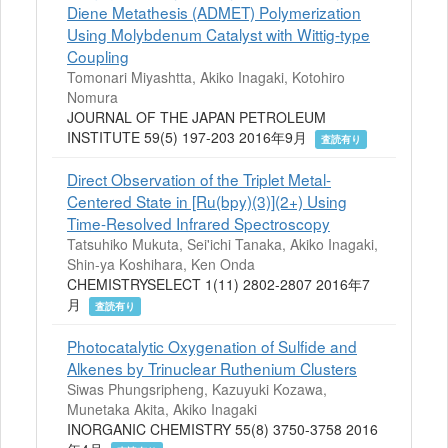
Diene Metathesis (ADMET) Polymerization
Using Molybdenum Catalyst with Wittig-type
Coupling
Tomonari Miyashtta, Akiko Inagaki, Kotohiro
Nomura
JOURNAL OF THE JAPAN PETROLEUM
INSTITUTE 59(5) 197-203 2016年9月
査読有り
Direct Observation of the Triplet Metal-
Centered State in [Ru(bpy)(3)](2+) Using
Time-Resolved Infrared Spectroscopy
Tatsuhiko Mukuta, Sei'ichi Tanaka, Akiko Inagaki,
Shin-ya Koshihara, Ken Onda
CHEMISTRYSELECT 1(11) 2802-2807 2016年7
月
査読有り
Photocatalytic Oxygenation of Sulfide and
Alkenes by Trinuclear Ruthenium Clusters
Siwas Phungsripheng, Kazuyuki Kozawa,
Munetaka Akita, Akiko Inagaki
INORGANIC CHEMISTRY 55(8) 3750-3758 2016