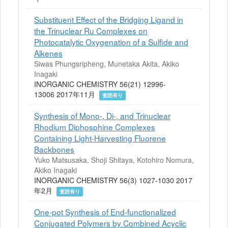
Substituent Effect of the Bridging Ligand in
the Trinuclear Ru Complexes on
Photocatalytic Oxygenation of a Sulfide and
Alkenes
Siwas Phungsripheng, Munetaka Akita, Akiko
Inagaki
INORGANIC CHEMISTRY 56(21) 12996-
13006 2017年11月
査読有り
Synthesis of Mono-, Di-, and Trinuclear
Rhodium Diphosphine Complexes
Containing Light-Harvesting Fluorene
Backbones
Yuko Matsusaka, Shoji Shitaya, Kotohiro Nomura,
Akiko Inagaki
INORGANIC CHEMISTRY 56(3) 1027-1030 2017
年2月
査読有り
One-pot Synthesis of End-functionalized
Conjugated Polymers by Combined Acyclic