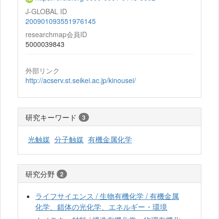
J-GLOBAL ID
200901093551976145
researchmap会員ID
5000039843
外部リンク
http://acserv.st.seikei.ac.jp/kinousei/
研究キーワード
3
光触媒
分子触媒
有機金属化学
研究分野
2
ライフサイエンス / 生物有機化学 / 有機金属
化学、錯体の光化学、エネルギー・環境