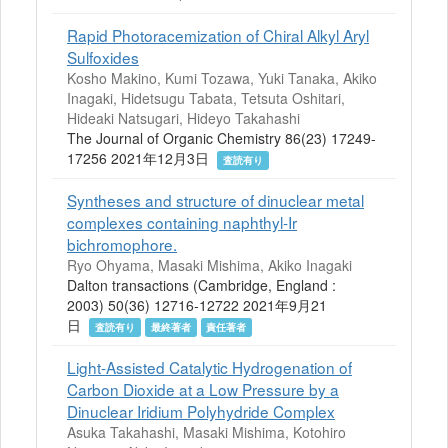
Rapid Photoracemization of Chiral Alkyl Aryl
Sulfoxides
Kosho Makino, Kumi Tozawa, Yuki Tanaka, Akiko
Inagaki, Hidetsugu Tabata, Tetsuta Oshitari,
Hideaki Natsugari, Hideyo Takahashi
The Journal of Organic Chemistry 86(23) 17249-
17256 2021年12月3日
査読有り
Syntheses and structure of dinuclear metal
complexes containing naphthyl-Ir
bichromophore.
Ryo Ohyama, Masaki Mishima, Akiko Inagaki
Dalton transactions (Cambridge, England :
2003) 50(36) 12716-12722 2021年9月21
日
査読有り
最終著者
責任著者
Light-Assisted Catalytic Hydrogenation of
Carbon Dioxide at a Low Pressure by a
Dinuclear Iridium Polyhydride Complex
Asuka Takahashi, Masaki Mishima, Kotohiro