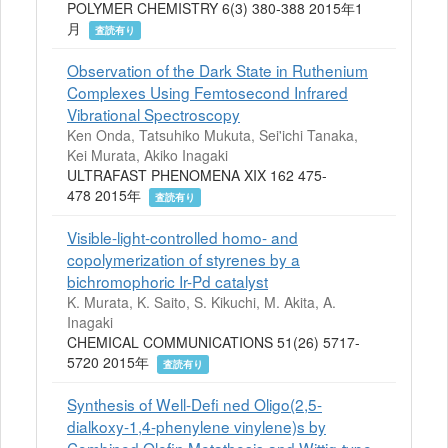
POLYMER CHEMISTRY 6(3) 380-388 2015年1
月
査読有り
Observation of the Dark State in Ruthenium
Complexes Using Femtosecond Infrared
Vibrational Spectroscopy
Ken Onda, Tatsuhiko Mukuta, Sei'ichi Tanaka,
Kei Murata, Akiko Inagaki
ULTRAFAST PHENOMENA XIX 162 475-
478 2015年
査読有り
Visible-light-controlled homo- and
copolymerization of styrenes by a
bichromophoric Ir-Pd catalyst
K. Murata, K. Saito, S. Kikuchi, M. Akita, A.
Inagaki
CHEMICAL COMMUNICATIONS 51(26) 5717-
5720 2015年
査読有り
Synthesis of Well-Defi ned Oligo(2,5-
dialkoxy-1,4-phenylene vinylene)s by
Combined Olefin Metathesis and Wittig-type