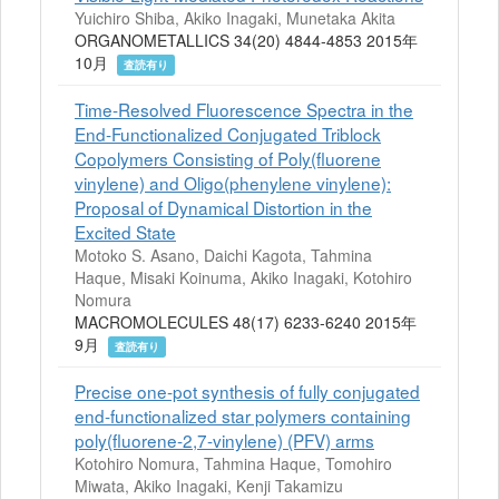
Yuichiro Shiba, Akiko Inagaki, Munetaka Akita
ORGANOMETALLICS 34(20) 4844-4853 2015年
10月
査読有り
Time-Resolved Fluorescence Spectra in the
End-Functionalized Conjugated Triblock
Copolymers Consisting of Poly(fluorene
vinylene) and Oligo(phenylene vinylene):
Proposal of Dynamical Distortion in the
Excited State
Motoko S. Asano, Daichi Kagota, Tahmina
Haque, Misaki Koinuma, Akiko Inagaki, Kotohiro
Nomura
MACROMOLECULES 48(17) 6233-6240 2015年
9月
査読有り
Precise one-pot synthesis of fully conjugated
end-functionalized star polymers containing
poly(fluorene-2,7-vinylene) (PFV) arms
Kotohiro Nomura, Tahmina Haque, Tomohiro
Miwata, Akiko Inagaki, Kenji Takamizu