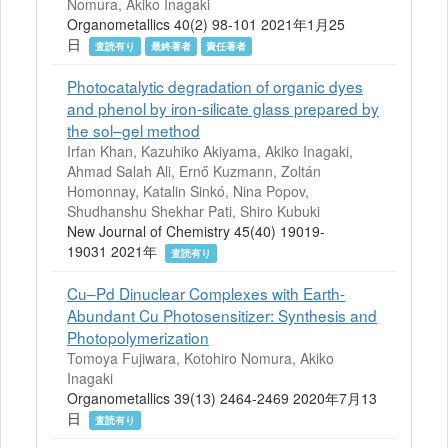
Nomura, Akiko Inagaki
Organometallics 40(2) 98-101 2021年1月25
日
査読有り
最終著者
責任著者
Photocatalytic degradation of organic dyes
and phenol by iron-silicate glass prepared by
the sol–gel method
Irfan Khan, Kazuhiko Akiyama, Akiko Inagaki,
Ahmad Salah Ali, Ernő Kuzmann, Zoltán
Homonnay, Katalin Sinkó, Nina Popov,
Shudhanshu Shekhar Pati, Shiro Kubuki
New Journal of Chemistry 45(40) 19019-
19031 2021年
査読有り
Cu–Pd Dinuclear Complexes with Earth-
Abundant Cu Photosensitizer: Synthesis and
Photopolymerization
Tomoya Fujiwara, Kotohiro Nomura, Akiko
Inagaki
Organometallics 39(13) 2464-2469 2020年7月13
日
査読有り