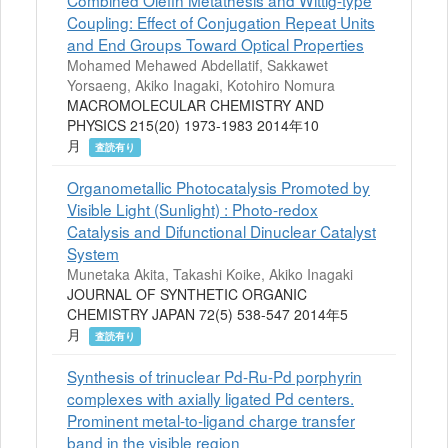
Coupling: Effect of Conjugation Repeat Units
and End Groups Toward Optical Properties
Mohamed Mehawed Abdellatif, Sakkawet
Yorsaeng, Akiko Inagaki, Kotohiro Nomura
MACROMOLECULAR CHEMISTRY AND
PHYSICS 215(20) 1973-1983 2014年10
月
査読有り
Organometallic Photocatalysis Promoted by
Visible Light (Sunlight) : Photo-redox
Catalysis and Difunctional Dinuclear Catalyst
System
Munetaka Akita, Takashi Koike, Akiko Inagaki
JOURNAL OF SYNTHETIC ORGANIC
CHEMISTRY JAPAN 72(5) 538-547 2014年5
月
査読有り
Synthesis of trinuclear Pd-Ru-Pd porphyrin
complexes with axially ligated Pd centers.
Prominent metal-to-ligand charge transfer
band in the visible region