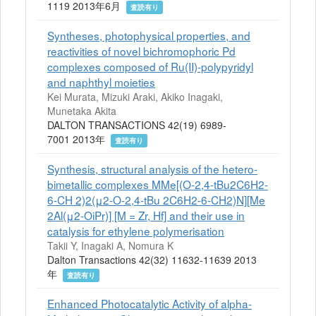
1119 2013年6月
査読有り
Syntheses, photophysical properties, and
reactivities of novel bichromophoric Pd
complexes composed of Ru(II)-polypyridyl
and naphthyl moieties
Kei Murata, Mizuki Araki, Akiko Inagaki,
Munetaka Akita
DALTON TRANSACTIONS 42(19) 6989-
7001 2013年
査読有り
Synthesis, structural analysis of the hetero-
bimetallic complexes MMe[(O-2,4-tBu2C6H2-
6-CH 2)2(μ2-O-2,4-tBu 2C6H2-6-CH2)N][Me
2Al(μ2-OiPr)] [M = Zr, Hf] and their use in
catalysis for ethylene polymerisation
Takii Y, Inagaki A, Nomura K
Dalton Transactions 42(32) 11632-11639 2013
年
査読有り
Enhanced Photocatalytic Activity of alpha-