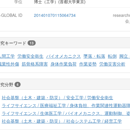
学位
博士（工学）(首都大学東京)
J-GLOBAL ID
201401070115064734
researc
会
研究キーワード
13
人間工学
労働安全衛生
バイオメカニクス
墜落・転落
転倒
脚立
職業性外傷
筋骨格系障害
身体作業負荷
作業姿勢
労働災害分析
研究分野
4
社会基盤（土木・建築・防災） / 安全工学 / 労働安全衛生
ライフサイエンス / 医療福祉工学 / 身体負担、作業関連性運動器
ライフサイエンス / 生体医工学 / バイオメカニクス、運動制御、
社会基盤（土木・建築・防災） / 社会システム工学 / 経営工学