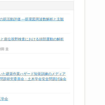
の筋活動評価 ―筋電図周波数解析と主観
境の開発と座位視野検査における頭部運動の解析
柴田 圭
用いた建築作業ハザード知覚訓練のメディア
全問題研究委員会・土木学会安全問題討論会
工学会