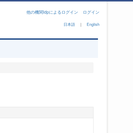
他の機関Idpによるログイン
ログイン
日本語
｜
English