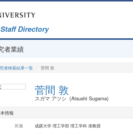
f Directory
究者業績
究者検索結果一覧
菅間 敦
菅間 敦
スガマ アツシ (Atsushi Sugama)
基本情報
所属
成蹊大学 理工学部 理工学科 准教授