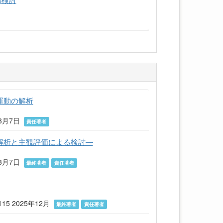
部運動の解析
年3月7日
責任著者
解析と主観評価による検討―
年3月7日
最終著者
責任著者
5 2025年12月
最終著者
責任著者