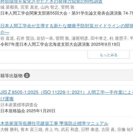
外部環境を変化させたときの発揮力知覚の特性調査
城 菜都美, 宮里 真史, 山内 智之, 菅間 敦
日本人間工学会関東支部第55回大会・第31学生論文発表会講演集 74-75 
日本人間工学会が主導する新たな腰痛予防対策ガイドラインの開発 
介—
谷 直道, 石井 賢治, 岩切一幸, 菅間 敦, 瀬尾明彦, 田中孝之, 杜 唐慧子, 
令和7年度日本人間工学会北海道支部大会講演集 2025年9月19日
もっとみる
書籍等出版物
3
JIS Z 8505-1:2025（ISO 11228-1: 2021）人間工学
び運搬
日本産業標準調査会
日本規格協会 2025年1月20日
木造家屋等低層住宅建築工事 墜落防止標準マニュアル
大幢 勝利, 青木 富三雄, 井上 均, 武石 和彦, 日野 泰道, 古田 眞, 宗像 祐