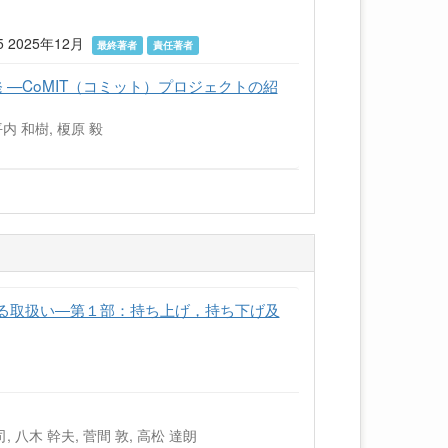
2025年12月
最終著者
責任著者
—CoMIT（コミット）プロジェクトの紹
平内 和樹, 榎原 毅
―手作業による取扱い―第１部：持ち上げ，持ち下げ及
司, 八木 幹夫, 菅間 敦, 高松 達朗