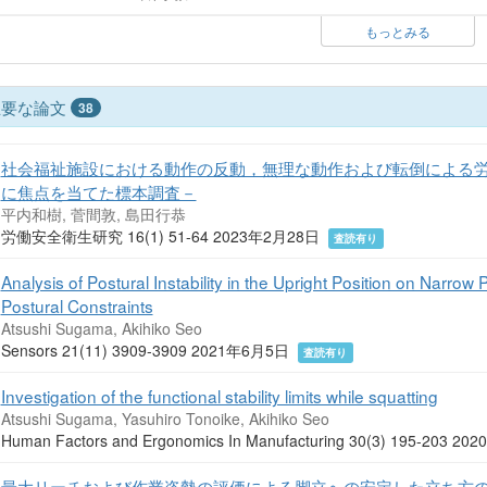
もっとみる
主要な論文
38
社会福祉施設における動作の反動，無理な動作および転倒による労
に焦点を当てた標本調査－
平内和樹, 菅間敦, 島田行恭
労働安全衛生研究 16(1) 51-64 2023年2月28日
査読有り
Analysis of Postural Instability in the Upright Position on Narrow 
Postural Constraints
Atsushi Sugama, Akihiko Seo
Sensors 21(11) 3909-3909 2021年6月5日
査読有り
Investigation of the functional stability limits while squatting
Atsushi Sugama, Yasuhiro Tonoike, Akihiko Seo
Human Factors and Ergonomics In Manufacturing 30(3) 195-203 
最大リーチおよび作業姿勢の評価による脚立への安定した立ち方