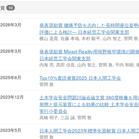
受賞
10
2026年3月
発表奨励賞 腰痛予防を志向した長時間座位姿勢
評価による検討― 日本経営工学会関東支部
横山 遥貴, 佐藤 孝哉, 木村 駿平, 山内 智之, 菅間 敦
2026年3月
発表奨励賞 Mixed-Reality用視野狭窄環
日本経営工学会関東支部
内海 亮, 髙田 佳吾, 山内 智之, 菅間 敦, 平内 和樹, 
2025年6月
Top10%査読者賞2025 日本人間工学会
菅間 敦
2023年12月
土木学会安全問題討論会論文賞 360度映像を
形態と提示装置による効果の比較 土木学会安
実行小委員会
高橋 明子, 三品 誠, 菅間 敦
2023年5月
日本人間工学会2023年標準化貢献賞 日本人間
菅間 敦