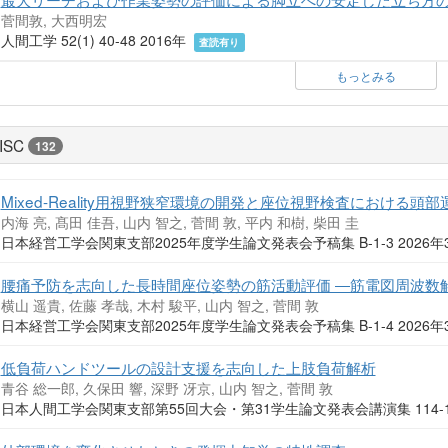
菅間敦, 大西明宏
人間工学 52(1) 40-48 2016年
査読有り
もっとみる
ISC
132
Mixed-Reality用視野狭窄環境の開発と座位視野検査における頭
内海 亮, 髙田 佳吾, 山内 智之, 菅間 敦, 平内 和樹, 柴田 圭
日本経営工学会関東支部2025年度学生論文発表会予稿集 B-1-3 2026
腰痛予防を志向した長時間座位姿勢の筋活動評価 ―筋電図周波数
横山 遥貴, 佐藤 孝哉, 木村 駿平, 山内 智之, 菅間 敦
日本経営工学会関東支部2025年度学生論文発表会予稿集 B-1-4 2026
低負荷ハンドツールの設計支援を志向した上肢負荷解析
青谷 総一郎, 久保田 響, 深野 冴京, 山内 智之, 菅間 敦
日本人間工学会関東支部第55回大会・第31学生論文発表会講演集 114-11