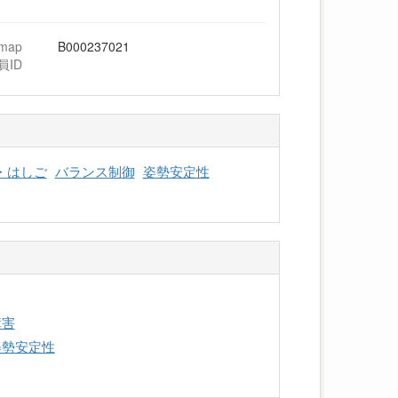
hmap
B000237021
員ID
・はしご
バランス制御
姿勢安定性
障害
姿勢安定性