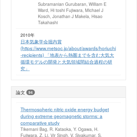
Subramanian Gurubaran, William E
Ward, Hi toshi Fujiwara, Michael J
Kosch, Jonathan J Makela, Hisao
Takahashi
2010年
日本気象学会堀内賞
(https://www.metsoc.jp/about/awards/horiuchi
-recipients) 「地表から熱圏までを含む大気大
循環モデルの開発と大気領域間結合過程の研
究」
論文
94
Thermospheric nitric oxide energy budget
during extreme geomagnetic storms: a
comparative study
Tikemani Bag, R. Kataoka, Y. Ogawa, H.
Fujiwara, Z. Li, Vir Singh, V. Sivakumar, S.