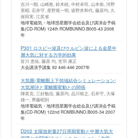
吉川一朗, 山崎敦, 鈴木睦, 中村卓司, 山本衛, 河野
英昭, 石井守, 星野尾一明, 坂野井和代, 藤原均, 久
保田実, 江尻省
地球電磁気・地球惑星圏学会総会及び講演会予稿
集(CD-ROM) 124th ROMBUNNO.B005-43 2008
年
P301 ロスビー波及びケルビン波による金星中
層大気に対する力学的効果
皆川 恵祐, 藤原 均, 笠羽 康正
大会講演予講集 92 446-446 2007年
大気圏‐電離圏上下領域結合シミュレーション:
大気潮汐と電離圏変動との関係
陣英克, 三好勉信, 藤原均, 品川裕之, 石井守, 大塚
雄一, 齊藤昭則
地球電磁気・地球惑星圏学会総会及び講演会予稿
集(CD-ROM) 122nd ROMBUNNO.B005-34 2007
年
D202 太陽放射量27日周期変動と中層大気大
循環との関連(スペシャルセッション「力学・