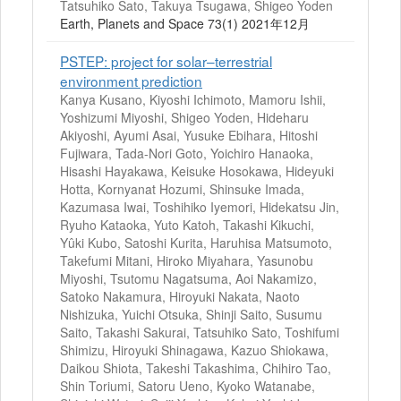
Tatsuhiko Sato, Takuya Tsugawa, Shigeo Yoden
Earth, Planets and Space 73(1) 2021年12月
PSTEP: project for solar–terrestrial
environment prediction
Kanya Kusano, Kiyoshi Ichimoto, Mamoru Ishii,
Yoshizumi Miyoshi, Shigeo Yoden, Hideharu
Akiyoshi, Ayumi Asai, Yusuke Ebihara, Hitoshi
Fujiwara, Tada-Nori Goto, Yoichiro Hanaoka,
Hisashi Hayakawa, Keisuke Hosokawa, Hideyuki
Hotta, Kornyanat Hozumi, Shinsuke Imada,
Kazumasa Iwai, Toshihiko Iyemori, Hidekatsu Jin,
Ryuho Kataoka, Yuto Katoh, Takashi Kikuchi,
Yûki Kubo, Satoshi Kurita, Haruhisa Matsumoto,
Takefumi Mitani, Hiroko Miyahara, Yasunobu
Miyoshi, Tsutomu Nagatsuma, Aoi Nakamizo,
Satoko Nakamura, Hiroyuki Nakata, Naoto
Nishizuka, Yuichi Otsuka, Shinji Saito, Susumu
Saito, Takashi Sakurai, Tatsuhiko Sato, Toshifumi
Shimizu, Hiroyuki Shinagawa, Kazuo Shiokawa,
Daikou Shiota, Takeshi Takashima, Chihiro Tao,
Shin Toriumi, Satoru Ueno, Kyoko Watanabe,