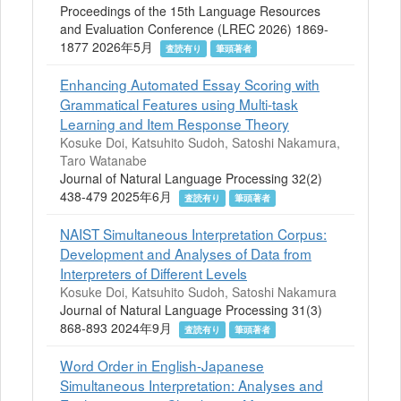
Proceedings of the 15th Language Resources
and Evaluation Conference (LREC 2026) 1869-
1877 2026年5月
査読有り
筆頭著者
Enhancing Automated Essay Scoring with
Grammatical Features using Multi-task
Learning and Item Response Theory
Kosuke Doi, Katsuhito Sudoh, Satoshi Nakamura,
Taro Watanabe
Journal of Natural Language Processing 32(2)
438-479 2025年6月
査読有り
筆頭著者
NAIST Simultaneous Interpretation Corpus:
Development and Analyses of Data from
Interpreters of Different Levels
Kosuke Doi, Katsuhito Sudoh, Satoshi Nakamura
Journal of Natural Language Processing 31(3)
868-893 2024年9月
査読有り
筆頭著者
Word Order in English-Japanese
Simultaneous Interpretation: Analyses and