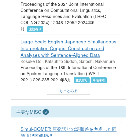
Proceedings of the 2024 Joint International
Conference on Computational Linguistics,
Language Resources and Evaluation (LREC-
COLING 2024) 12046-12052 2024年5
月
査読有り
Large-Scale English-Japanese Simultaneous
Interpretation Corpus: Construction and
Analyses with Sentence-Aligned Data
Kosuke Doi, Katsuhito Sudoh, Satoshi Nakamura
Proceedings of the 18th International Conference
on Spoken Language Translation (IWSLT
2021) 226-235 2021年8月
査読有り
筆頭著者
もっとみる
主要なMISC
9
Simul-COMET: 原発話との語順差を考慮した同
時通訳評価指標