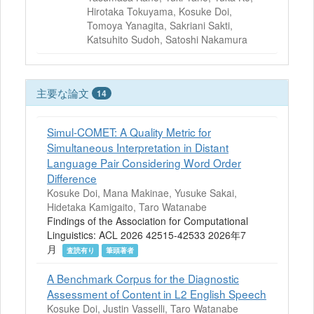
Hirotaka Tokuyama, Kosuke Doi,
Tomoya Yanagita, Sakriani Sakti,
Katsuhito Sudoh, Satoshi Nakamura
主要な論文
14
Simul-COMET: A Quality Metric for
Simultaneous Interpretation in Distant
Language Pair Considering Word Order
Difference
Kosuke Doi, Mana Makinae, Yusuke Sakai,
Hidetaka Kamigaito, Taro Watanabe
Findings of the Association for Computational
Linguistics: ACL 2026 42515-42533 2026年7
月
査読有り
筆頭著者
A Benchmark Corpus for the Diagnostic
Assessment of Content in L2 English Speech
Kosuke Doi, Justin Vasselli, Taro Watanabe