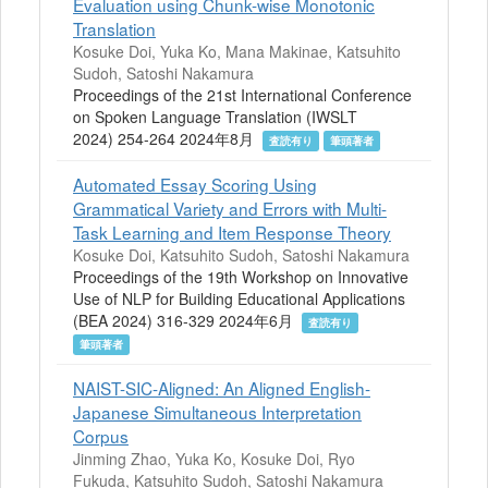
Evaluation using Chunk-wise Monotonic
Translation
Kosuke Doi, Yuka Ko, Mana Makinae, Katsuhito
Sudoh, Satoshi Nakamura
Proceedings of the 21st International Conference
on Spoken Language Translation (IWSLT
2024) 254-264 2024年8月
査読有り
筆頭著者
Automated Essay Scoring Using
Grammatical Variety and Errors with Multi-
Task Learning and Item Response Theory
Kosuke Doi, Katsuhito Sudoh, Satoshi Nakamura
Proceedings of the 19th Workshop on Innovative
Use of NLP for Building Educational Applications
(BEA 2024) 316-329 2024年6月
査読有り
筆頭著者
NAIST-SIC-Aligned: An Aligned English-
Japanese Simultaneous Interpretation
Corpus
Jinming Zhao, Yuka Ko, Kosuke Doi, Ryo
Fukuda, Katsuhito Sudoh, Satoshi Nakamura