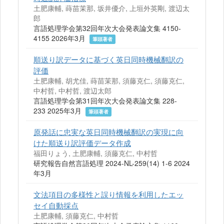
土肥康輔, 蒔苗茉那, 坂井優介, 上垣外英剛, 渡辺太
郎
言語処理学会第32回年次大会発表論文集 4150-
4155 2026年3月
筆頭著者
順送り訳データに基づく英日同時機械翻訳の
評価
土肥康輔, 胡尤佳, 蒔苗茉那, 須藤克仁, 須藤克仁,
中村哲, 中村哲, 渡辺太郎
言語処理学会第31回年次大会発表論文集 228-
233 2025年3月
筆頭著者
原発話に忠実な英日同時機械翻訳の実現に向
けた順送り訳評価データ作成
福田りょう, 土肥康輔, 須藤克仁, 中村哲
研究報告自然言語処理 2024-NL-259(14) 1-6 2024
年3月
文法項目の多様性と誤り情報を利用したエッ
セイ自動採点
土肥康輔, 須藤克仁, 中村哲