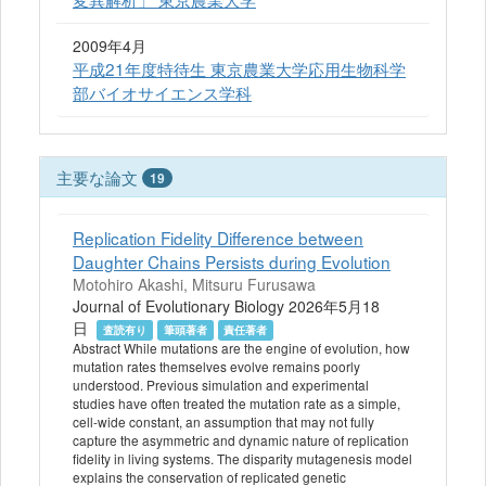
2009年4月
平成21年度特待生 東京農業大学応用生物科学
部バイオサイエンス学科
主要な論文
19
Replication Fidelity Difference between
Daughter Chains Persists during Evolution
Motohiro Akashi, Mitsuru Furusawa
Journal of Evolutionary Biology 2026年5月18
日
査読有り
筆頭著者
責任著者
Abstract While mutations are the engine of evolution, how
mutation rates themselves evolve remains poorly
understood. Previous simulation and experimental
studies have often treated the mutation rate as a simple,
cell-wide constant, an assumption that may not fully
capture the asymmetric and dynamic nature of replication
fidelity in living systems. The disparity mutagenesis model
explains the conservation of replicated genetic