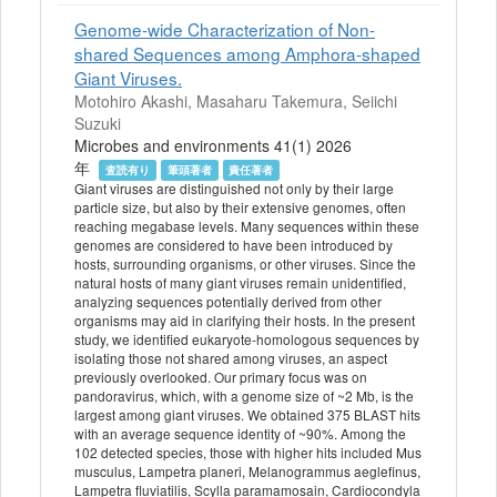
Genome-wide Characterization of Non-
shared Sequences among Amphora-shaped
Giant Viruses.
Motohiro Akashi, Masaharu Takemura, Seiichi
Suzuki
Microbes and environments 41(1) 2026
年
査読有り
筆頭著者
責任著者
Giant viruses are distinguished not only by their large
particle size, but also by their extensive genomes, often
reaching megabase levels. Many sequences within these
genomes are considered to have been introduced by
hosts, surrounding organisms, or other viruses. Since the
natural hosts of many giant viruses remain unidentified,
analyzing sequences potentially derived from other
organisms may aid in clarifying their hosts. In the present
study, we identified eukaryote-homologous sequences by
isolating those not shared among viruses, an aspect
previously overlooked. Our primary focus was on
pandoravirus, which, with a genome size of ~2 Mb, is the
largest among giant viruses. We obtained 375 BLAST hits
with an average sequence identity of ~90%. Among the
102 detected species, those with higher hits included Mus
musculus, Lampetra planeri, Melanogrammus aeglefinus,
Lampetra fluviatilis, Scylla paramamosain, Cardiocondyla