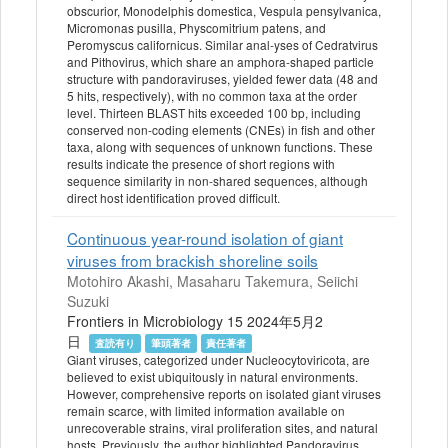
obscurior, Monodelphis domestica, Vespula pensylvanica,
Micromonas pusilla, Physcomitrium patens, and
Peromyscus californicus. Similar anal-yses of Cedratvirus
and Pithovirus, which share an amphora-shaped particle
structure with pandoraviruses, yielded fewer data (48 and
5 hits, respectively), with no common taxa at the order
level. Thirteen BLAST hits exceeded 100 bp, including
conserved non-coding elements (CNEs) in fish and other
taxa, along with sequences of unknown functions. These
results indicate the presence of short regions with
sequence similarity in non-shared sequences, although
direct host identification proved difficult.
Continuous year-round isolation of giant
viruses from brackish shoreline soils
Motohiro Akashi, Masaharu Takemura, Seiichi
Suzuki
Frontiers in Microbiology 15 2024年5月2
日
査読有り
筆頭著者
責任著者
Giant viruses, categorized under Nucleocytoviricota, are
believed to exist ubiquitously in natural environments.
However, comprehensive reports on isolated giant viruses
remain scarce, with limited information available on
unrecoverable strains, viral proliferation sites, and natural
hosts. Previously, the author highlighted Pandoravirus