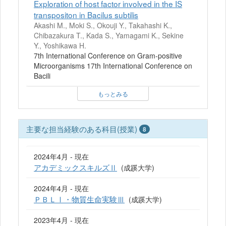
Exploration of host factor involved in the IS
transpositon in Bacilus subtilis
Akashi M., Moki S., Okouji Y., Takahashi K.,
Chibazakura T., Kada S., Yamagami K., Sekine
Y., Yoshikawa H.
7th International Conference on Gram-positive
Microorganisms 17th International Conference on
Bacili
もっとみる
主要な担当経験のある科目(授業)
8
2024年4月 - 現在
アカデミックスキルズⅡ
(成蹊大学)
2024年4月 - 現在
ＰＢＬⅠ・物質生命実験Ⅲ
(成蹊大学)
2023年4月 - 現在