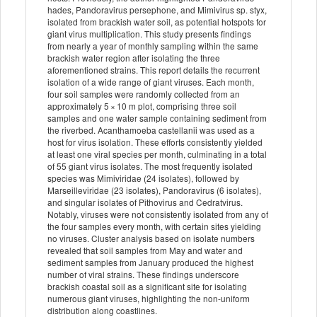
hades, Pandoravirus persephone, and Mimivirus sp. styx,
isolated from brackish water soil, as potential hotspots for
giant virus multiplication. This study presents findings
from nearly a year of monthly sampling within the same
brackish water region after isolating the three
aforementioned strains. This report details the recurrent
isolation of a wide range of giant viruses. Each month,
four soil samples were randomly collected from an
approximately 5 × 10 m plot, comprising three soil
samples and one water sample containing sediment from
the riverbed. Acanthamoeba castellanii was used as a
host for virus isolation. These efforts consistently yielded
at least one viral species per month, culminating in a total
of 55 giant virus isolates. The most frequently isolated
species was Mimiviridae (24 isolates), followed by
Marseilleviridae (23 isolates), Pandoravirus (6 isolates),
and singular isolates of Pithovirus and Cedratvirus.
Notably, viruses were not consistently isolated from any of
the four samples every month, with certain sites yielding
no viruses. Cluster analysis based on isolate numbers
revealed that soil samples from May and water and
sediment samples from January produced the highest
number of viral strains. These findings underscore
brackish coastal soil as a significant site for isolating
numerous giant viruses, highlighting the non-uniform
distribution along coastlines.