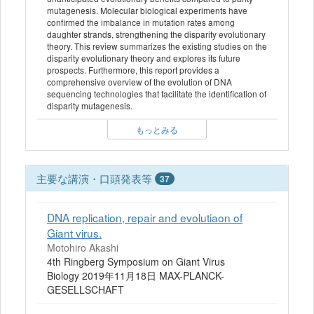
mutagenesis. Molecular biological experiments have
confirmed the imbalance in mutation rates among
daughter strands, strengthening the disparity evolutionary
theory. This review summarizes the existing studies on the
disparity evolutionary theory and explores its future
prospects. Furthermore, this report provides a
comprehensive overview of the evolution of DNA
sequencing technologies that facilitate the identification of
disparity mutagenesis.
もっとみる
主要な講演・口頭発表等
37
DNA replication, repair and evolutiaon of
Giant virus.
Motohiro Akashi
4th Ringberg Symposium on Giant Virus
Biology 2019年11月18日 MAX-PLANCK-
GESELLSCHAFT