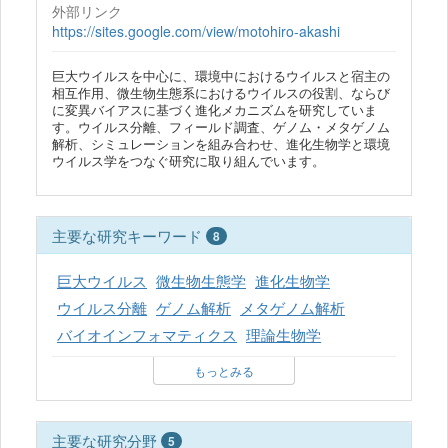
外部リンク
https://sites.google.com/view/motohiro-akashi
巨大ウイルスを中心に、環境中におけるウイルスと宿主の
相互作用、微生物生態系におけるウイルスの役割、ならび
に変異バイアスに基づく進化メカニズムを研究していま
す。ウイルス分離、フィールド調査、ゲノム・メタゲノム
解析、シミュレーションを組み合わせ、進化生物学と環境
ウイルス学をつなぐ研究に取り組んでいます。
主要な研究キーワード
8
巨大ウイルス
微生物生態学
進化生物学
ウイルス分離
ゲノム解析
メタゲノム解析
バイオインフォマティクス
理論生物学
もっとみる
主要な研究分野
5