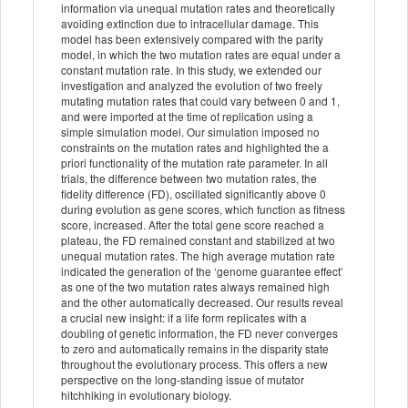
information via unequal mutation rates and theoretically
avoiding extinction due to intracellular damage. This
model has been extensively compared with the parity
model, in which the two mutation rates are equal under a
constant mutation rate. In this study, we extended our
investigation and analyzed the evolution of two freely
mutating mutation rates that could vary between 0 and 1,
and were imported at the time of replication using a
simple simulation model. Our simulation imposed no
constraints on the mutation rates and highlighted the a
priori functionality of the mutation rate parameter. In all
trials, the difference between two mutation rates, the
fidelity difference (FD), oscillated significantly above 0
during evolution as gene scores, which function as fitness
score, increased. After the total gene score reached a
plateau, the FD remained constant and stabilized at two
unequal mutation rates. The high average mutation rate
indicated the generation of the ‘genome guarantee effect’
as one of the two mutation rates always remained high
and the other automatically decreased. Our results reveal
a crucial new insight: if a life form replicates with a
doubling of genetic information, the FD never converges
to zero and automatically remains in the disparity state
throughout the evolutionary process. This offers a new
perspective on the long-standing issue of mutator
hitchhiking in evolutionary biology.