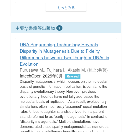
もっとみる
主要な書籍等出版物
1
DNA Sequencing Technology Reveals
Disparity in Mutagenesis Due to Fidelity
Differences between Two Daughter DNAs in
Evolution
Furusawa M., Fujihara I., Akashi M. (担当:共著)
IntechOpen 2025年3月
Refereed
Disparity mutagenesis, which focuses on the molecular
basis of genetic information replication, is central to the
disparity evolutionary theory. However, previous
evolutionary theories have not fully addressed the
molecular basis of replication. As a result, evolutionary
simulations often incorrectly “assumed” equal mutation
rates for both daughter strands derived from a parent
strand, referred to as “parity mutagenesis” in contrast to
“disparity mutagenesis.” Multiple simulations have
demonstrated that disparity mutagenesis has numerous
unanticipated evolutionary benefits compared to parity