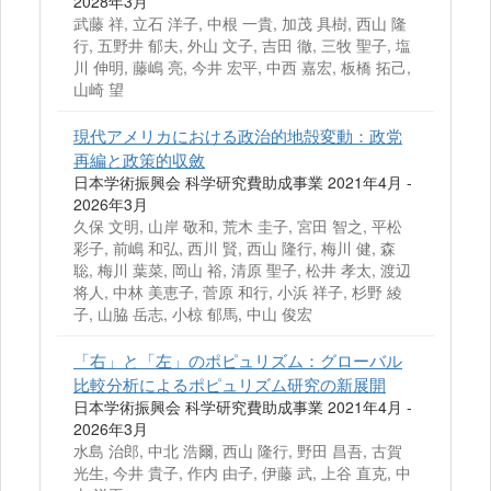
2028年3月
武藤 祥, 立石 洋子, 中根 一貴, 加茂 具樹, 西山 隆
行, 五野井 郁夫, 外山 文子, 吉田 徹, 三牧 聖子, 塩
川 伸明, 藤嶋 亮, 今井 宏平, 中西 嘉宏, 板橋 拓己,
山崎 望
現代アメリカにおける政治的地殻変動：政党
再編と政策的収斂
日本学術振興会 科学研究費助成事業 2021年4月 -
2026年3月
久保 文明, 山岸 敬和, 荒木 圭子, 宮田 智之, 平松
彩子, 前嶋 和弘, 西川 賢, 西山 隆行, 梅川 健, 森
聡, 梅川 葉菜, 岡山 裕, 清原 聖子, 松井 孝太, 渡辺
将人, 中林 美恵子, 菅原 和行, 小浜 祥子, 杉野 綾
子, 山脇 岳志, 小椋 郁馬, 中山 俊宏
「右」と「左」のポピュリズム：グローバル
比較分析によるポピュリズム研究の新展開
日本学術振興会 科学研究費助成事業 2021年4月 -
2026年3月
水島 治郎, 中北 浩爾, 西山 隆行, 野田 昌吾, 古賀
光生, 今井 貴子, 作内 由子, 伊藤 武, 上谷 直克, 中