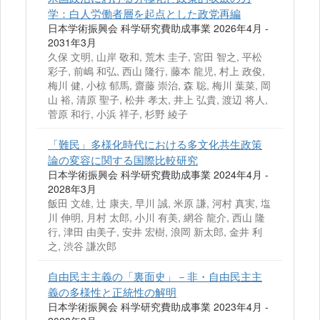
学：白人労働者層を起点とした政党再編
日本学術振興会 科学研究費助成事業 2026年4月 -
2031年3月
久保 文明, 山岸 敬和, 荒木 圭子, 宮田 智之, 平松
彩子, 前嶋 和弘, 西山 隆行, 藤本 龍児, 村上 政俊,
梅川 健, 小椋 郁馬, 齋藤 崇治, 森 聡, 梅川 葉菜, 岡
山 裕, 清原 聖子, 松井 孝太, 井上 弘貴, 渡辺 将人,
菅原 和行, 小浜 祥子, 杉野 綾子
「難民」多様化時代における多文化共生政策
論の変容に関する国際比較研究
日本学術振興会 科学研究費助成事業 2024年4月 -
2028年3月
飯田 文雄, 辻 康夫, 早川 誠, 米原 謙, 河村 真実, 塩
川 伸明, 月村 太郎, 小川 有美, 網谷 龍介, 西山 隆
行, 津田 由美子, 安井 宏樹, 浪岡 新太郎, 金井 利
之, 渋谷 謙次郎
自由民主主義の「裏面史」－非・自由民主主
義の多様性と正統性の解明
日本学術振興会 科学研究費助成事業 2023年4月 -