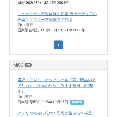
思想 962(962) 132-152 2004年
ニューヨーク市政体制の変容-ラガーディアの
改革とタマニー支配体制の崩壊
西山 隆行
国家学会雑誌 113(3・4) 319-378 2000年
1
MISC
29
書評：アダム・ホックシールド著『暗黒のア
メリカ』（秋元由紀訳、みすず書房、2025
年）
西山隆行
日本経済新聞 2025年10月25日
招待有り
アメリカ社会に根付く理念が生み出す格差