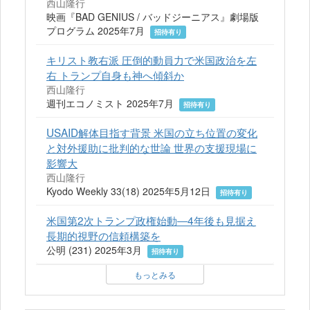
西山隆行
映画『BAD GENIUS / バッドジーニアス』劇場版
プログラム 2025年7月
招待有り
キリスト教右派 圧倒的動員力で米国政治を左
右 トランプ自身も神へ傾斜か
西山隆行
週刊エコノミスト 2025年7月
招待有り
USAID解体目指す背景 米国の立ち位置の変化
と対外援助に批判的な世論 世界の支援現場に
影響大
西山隆行
Kyodo Weekly 33(18) 2025年5月12日
招待有り
米国第2次トランプ政権始動―4年後も見据え
長期的視野の信頼構築を
公明 (231) 2025年3月
招待有り
もっとみる