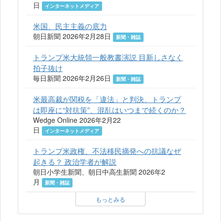
日
インターネットメディア
米国、民主主義の底力
朝日新聞 2026年2月28日
新聞・雑誌
トランプ米大統領一般教書演説 目新しさなく
拍子抜け
毎日新聞 2026年2月26日
新聞・雑誌
米最高裁が関税を「違法」と判決、トランプ
は即座に“対抗策”、混乱はいつまで続くのか？
Wedge Online 2026年2月22
日
インターネットメディア
トランプ米政権、不法移民摘発への抗議なぜ
起きる？ 政治学者が解説
朝日小学生新聞、朝日中高生新聞 2026年2
月
新聞・雑誌
もっとみる