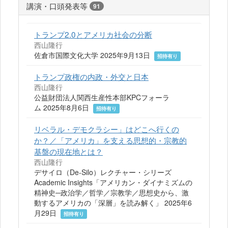
講演・口頭発表等
91
トランプ2.0とアメリカ社会の分断
西山隆行
佐倉市国際文化大学 2025年9月13日
招待有り
トランプ政権の内政・外交と日本
西山隆行
公益財団法人関西生産性本部KPCフォーラ
ム 2025年8月6日
招待有り
リベラル・デモクラシー」はどこへ行くの
か？／「アメリカ」を支える思想的・宗教的
基盤の現在地とは？
西山隆行
デサイロ（De-Silo）レクチャー・シリーズ
Academic Insights「アメリカン・ダイナミズムの
精神史─政治学／哲学／宗教学／思想史から、激
動するアメリカの「深層」を読み解く」 2025年6
月29日
招待有り