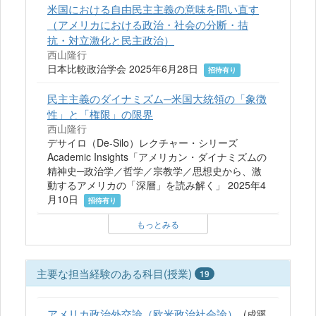
米国における自由民主主義の意味を問い直す
（アメリカにおける政治・社会の分断・拮
抗・対立激化と民主政治）
西山隆行
日本比較政治学会 2025年6月28日
招待有り
民主主義のダイナミズム─米国大統領の「象徴
性」と「権限」の限界
西山隆行
デサイロ（De-Silo）レクチャー・シリーズ
Academic Insights「アメリカン・ダイナミズムの
精神史─政治学／哲学／宗教学／思想史から、激
動するアメリカの「深層」を読み解く」 2025年4
月10日
招待有り
もっとみる
主要な担当経験のある科目(授業)
19
アメリカ政治外交論（欧米政治社会論）
(成蹊