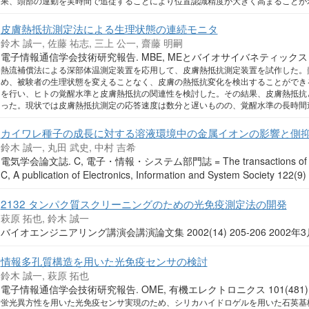
果、頭部の運動を実時間で追従することにより位置認識精度が大きく高まることが
皮膚熱抵抗測定法による生理状態の連続モニタ
鈴木 誠一, 佐藤 祐志, 三上 公一, 齋藤 明嗣
電子情報通信学会技術研究報告. MBE, MEとバイオサイバネティックス 103(1
熱流補償法による深部体温測定装置を応用して、皮膚熱抵抗測定装置を試作した。
め、被験者の生理状態を変えることなく、皮膚の熱抵抗変化を検出することができ
を行い、ヒトの覚醒水準と皮膚熱抵抗の関連性を検討した。その結果、皮膚熱抵抗
った。現状では皮膚熱抵抗測定の応答速度は数分と遅いものの、覚醒水準の長時間
カイワレ種子の成長に対する溶液環境中の金属イオンの影響と側
鈴木 誠一, 丸田 武史, 中村 吉希
電気学会論文誌. C, 電子・情報・システム部門誌 = The transactions of the Instit
C, A publication of Electronics, Information and System Society 1
2132 タンパク質スクリーニングのための光免疫測定法の開発
萩原 拓也, 鈴木 誠一
バイオエンジニアリング講演会講演論文集 2002(14) 205-206 2002年
情報多孔質構造を用いた光免疫センサの検討
鈴木 誠一, 萩原 拓也
電子情報通信学会技術研究報告. OME, 有機エレクトロニクス 101(481) 1
蛍光異方性を用いた光免疫センサ実現のため、シリカハイドロゲルを用いた石英基