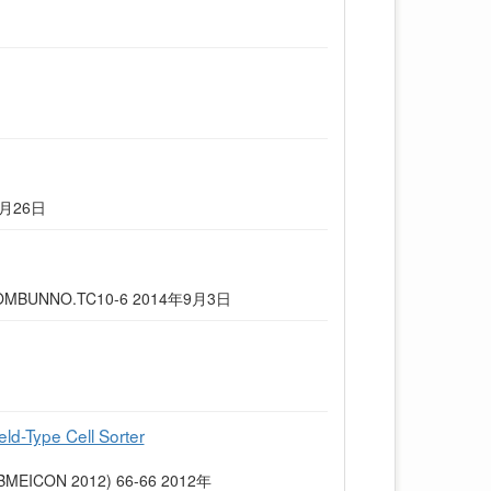
9月26日
UNNO.TC10-6 2014年9月3日
eld-Type Cell Sorter
BMEICON 2012) 66-66 2012年