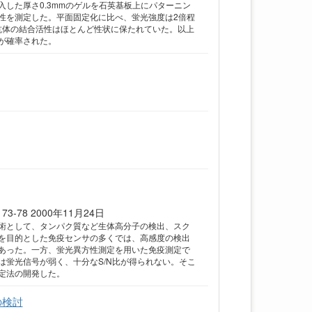
した厚さ0.3mmのゲルを石英基板上にパターニン
方性を測定した。平面固定化に比べ、蛍光強度は2倍程
抗体の結合活性はほとんど性状に保たれていた。以上
が確率された。
3-78 2000年11月24日
術として、タンパク質など生体高分子の検出、スク
を目的とした免疫センサの多くでは、高感度の検出
あった。一方、蛍光異方性測定を用いた免疫測定で
蛍光信号が弱く、十分なS/N比が得られない。そこ
定法の開発した。
の検討