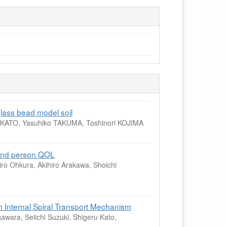
glass bead model soil
u KATO, Yasuhiko TAKUMA, Toshinori KOJIMA
lind person QOL
ro Ohkura, Akihiro Arakawa, Shoichi
th Internal Spiral Transport Mechanism
wara, Seiichi Suzuki, Shigeru Kato,