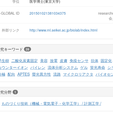
学位
医学博士(東京大学)
J-GLOBAL ID
201501021381034375
researc
会
外部リンク
http://www.ml.seikei.ac.jp/biolab/index.html
研究キーワード
28
早生樹
二酸化炭素固定
美容
放電
皮膚
免疫センサ
抗体
固定化
カウンターイオン
パイレン
流体分析システム
ゲル
蛍光寿命
シ
分極
配向
APTES
螢光異方性
流路
マイクロリアクタ
バイオセ
研究分野
1
ものづくり技術（機械・電気電子・化学工学） / 計測工学 /