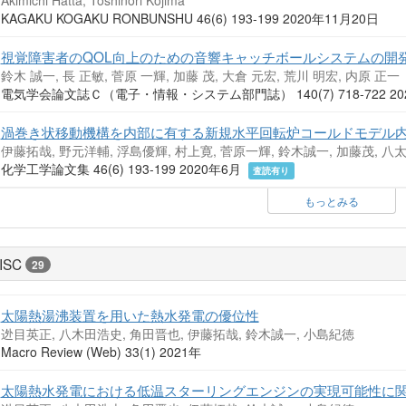
Akimichi Hatta, Toshinori Kojima
KAGAKU KOGAKU RONBUNSHU 46(6) 193-199 2020年11月20日
視覚障害者のQOL向上のための音響キャッチボールシステムの開
鈴木 誠一, 長 正敏, 菅原 一輝, 加藤 茂, 大倉 元宏, 荒川 明宏, 内原 正一
電気学会論文誌Ｃ（電子・情報・システム部門誌） 140(7) 718-722 2
渦巻き状移動機構を内部に有する新規水平回転炉コールドモデル
伊藤拓哉, 野元洋輔, 浮島優輝, 村上寛, 菅原一輝, 鈴木誠一, 加藤茂, 八
化学工学論文集 46(6) 193-199 2020年6月
査読有り
もっとみる
ISC
29
太陽熱湯沸装置を用いた熱水発電の優位性
迯目英正, 八木田浩史, 角田晋也, 伊藤拓哉, 鈴木誠一, 小島紀徳
Macro Review (Web) 33(1) 2021年
太陽熱水発電における低温スターリングエンジンの実現可能性に