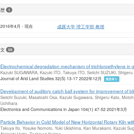
経歴
1
2016年4月 - 現在
成蹊大学 理工学部 教授
論文
59
Electrochemical degradation mechanism of trichloroethylene in 
Kazuki SUGAWARA, Kazuki ITO, Takuya ITO, Seiichi SUZUKI, Shiger
Journal of Arid Land Studies 32(S) 13-17 2022年12月
査読有り
Development of auditory catch ball system for improvement of b
Seiichi Suzuki, Masatoshi Osa, Kazuki Sugawara, Shigeru Kato, Motohi
Uchihara
Electronics and Communications in Japan 104(1) 47-52 2021年3月
Particle Behavior in Cold Model of New Horizontal Rotary Kiln wi
Takuya Ito, Yosuke Nomoto, Yuki Ukishima, Kan Murakami, Kazuki Suga