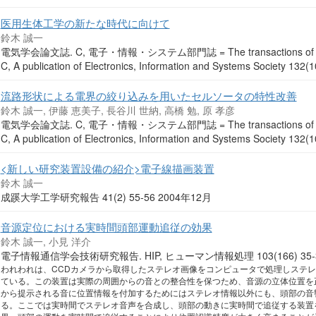
医用生体工学の新たな時代に向けて
鈴木 誠一
電気学会論文誌. C, 電子・情報・システム部門誌 = The transactions of the Instit
C, A publication of Electronics, Information and Systems Society 13
流路形状による電界の絞り込みを用いたセルソータの特性改善
鈴木 誠一, 伊藤 恵美子, 長谷川 世納, 高橋 勉, 原 孝彦
電気学会論文誌. C, 電子・情報・システム部門誌 = The transactions of the Instit
C, A publication of Electronics, Information and Systems Society 13
<新しい研究装置設備の紹介>電子線描画装置
鈴木 誠一
成蹊大学工学研究報告 41(2) 55-56 2004年12月
音源定位における実時間頭部運動追従の効果
鈴木 誠一, 小見 洋介
電子情報通信学会技術研究報告. HIP, ヒューマン情報処理 103(166) 35-
われわれは、CCDカメラから取得したステレオ画像をコンピュータで処理しステ
ている。この装置は実際の周囲からの音との整合性を保つため、音源の立体位置を
から提示される音に位置情報を付加するためにはステレオ情報以外にも、頭部の音
る。ここでは実時間でステレオ音声を合成し、頭部の動きに実時間で追従する装置