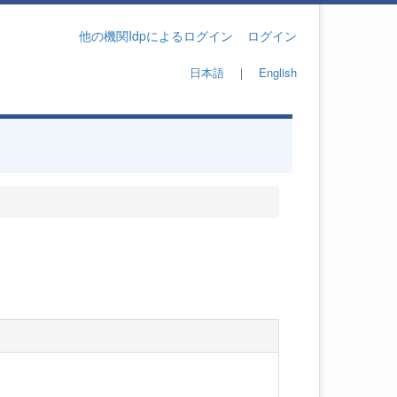
他の機関Idpによるログイン
ログイン
日本語
｜
English