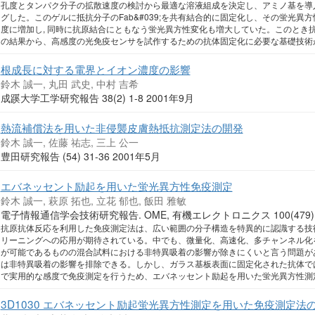
孔度とタンパク分子の拡散速度の検討から最適な溶液組成を決定し、アミノ基を導入
グした。このゲルに抵抗分子のFab&#039;を共有結合的に固定化し、その蛍光異
度に増加し, 同時に抗原結合にともなう蛍光異方性変化も増大していた。このとき
の結果から、高感度の光免疫センサを試作するための抗体固定化に必要な基礎技術
根成長に対する電界とイオン濃度の影響
鈴木 誠一, 丸田 武史, 中村 吉希
成蹊大学工学研究報告 38(2) 1-8 2001年9月
熱流補償法を用いた非侵襲皮膚熱抵抗測定法の開発
鈴木 誠一, 佐藤 祐志, 三上 公一
豊田研究報告 (54) 31-36 2001年5月
エバネッセント励起を用いた蛍光異方性免疫測定
鈴木 誠一, 萩原 拓也, 立花 郁也, 飯田 雅敏
電子情報通信学会技術研究報告. OME, 有機エレクトロニクス 100(479) 7
抗原抗体反応を利用した免疫測定法は、広い範囲の分子構造を特異的に認識する技
リーニングへの応用が期待されている。中でも、微量化、高速化、多チャンネル化
が可能であるものの混合試料における非特異吸着の影響が除きにくいと言う問題が
は非特異吸着の影響を排除できる。しかし、ガラス基板表面に固定化された抗体では
で実用的な感度で免疫測定を行うため、エバネッセント励起を用いた蛍光異方性測
3D1030 エバネッセント励起蛍光異方性測定を用いた免疫測定法