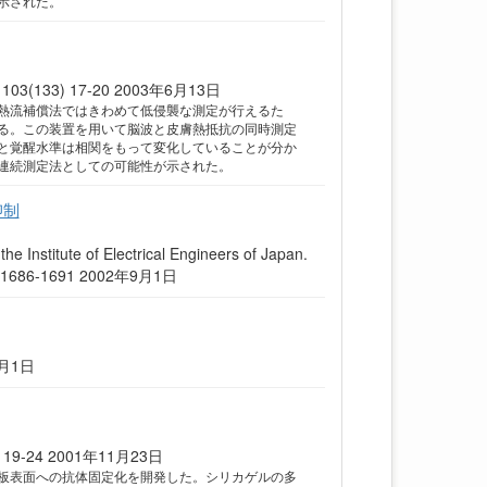
示された。
33) 17-20 2003年6月13日
熱流補償法ではきわめて低侵襲な測定が行えるた
る。この装置を用いて脳波と皮膚熱抵抗の同時測定
と覚醒水準は相関をもって変化していることが分か
連続測定法としての可能性が示された。
抑制
ute of Electrical Engineers of Japan.
22(9) 1686-1691 2002年9月1日
3月1日
9-24 2001年11月23日
板表面への抗体固定化を開発した。シリカゲルの多