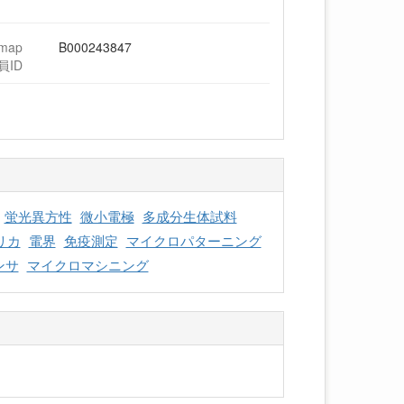
hmap
B000243847
員ID
蛍光異方性
微小電極
多成分生体試料
リカ
電界
免疫測定
マイクロパターニング
ンサ
マイクロマシニング