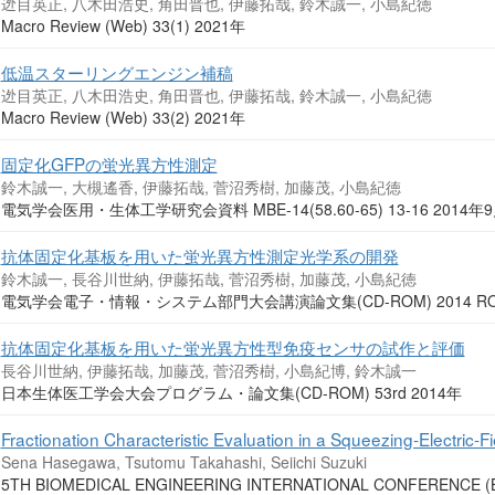
迯目英正, 八木田浩史, 角田晋也, 伊藤拓哉, 鈴木誠一, 小島紀徳
Macro Review (Web) 33(1) 2021年
低温スターリングエンジン補稿
迯目英正, 八木田浩史, 角田晋也, 伊藤拓哉, 鈴木誠一, 小島紀徳
Macro Review (Web) 33(2) 2021年
固定化GFPの蛍光異方性測定
鈴木誠一, 大槻遙香, 伊藤拓哉, 菅沼秀樹, 加藤茂, 小島紀徳
電気学会医用・生体工学研究会資料 MBE-14(58.60-65) 13-16 2014年
抗体固定化基板を用いた蛍光異方性測定光学系の開発
鈴木誠一, 長谷川世納, 伊藤拓哉, 菅沼秀樹, 加藤茂, 小島紀徳
電気学会電子・情報・システム部門大会講演論文集(CD-ROM) 2014 ROMB
抗体固定化基板を用いた蛍光異方性型免疫センサの試作と評価
長谷川世納, 伊藤拓哉, 加藤茂, 菅沼秀樹, 小島紀博, 鈴木誠一
日本生体医工学会大会プログラム・論文集(CD-ROM) 53rd 2014年
Fractionation Characteristic Evaluation in a Squeezing-Electric-Fi
Sena Hasegawa, Tsutomu Takahashi, Seiichi Suzuki
5TH BIOMEDICAL ENGINEERING INTERNATIONAL CONFERENCE (