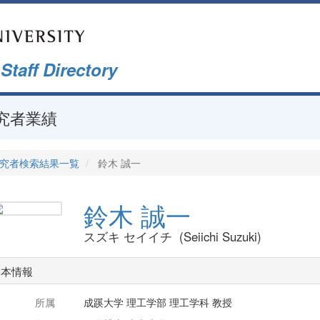
f Directory
究者業績
究者検索結果一覧
鈴木 誠一
鈴木 誠一
スズキ セイイチ (Seiichi Suzuki)
基本情報
所属
成蹊大学 理工学部 理工学科 教授