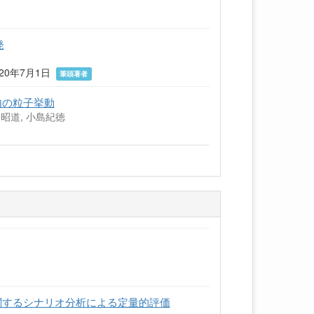
発
020年7月1日
筆頭著者
内の粒子挙動
太昭道, 小島紀徳
関するシナリオ分析による定量的評価