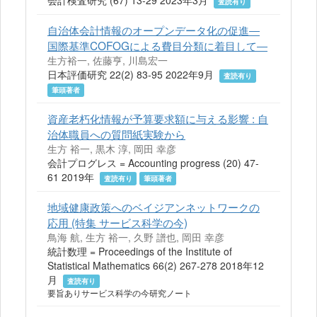
会計検査研究 (67) 13-29 2023年3月
査読有り
自治体会計情報のオープンデータ化の促進―
国際基準COFOGによる費目分類に着目して―
生方裕一, 佐藤亨, 川島宏一
日本評価研究 22(2) 83-95 2022年9月
査読有り
筆頭著者
資産老朽化情報が予算要求額に与える影響 : 自
治体職員への質問紙実験から
生方 裕一, 黒木 淳, 岡田 幸彦
会計プログレス = Accounting progress (20) 47-
61 2019年
査読有り
筆頭著者
地域健康政策へのベイジアンネットワークの
応用 (特集 サービス科学の今)
鳥海 航, 生方 裕一, 久野 譜也, 岡田 幸彦
統計数理 = Proceedings of the Institute of
Statistical Mathematics 66(2) 267-278 2018年12
月
査読有り
要旨ありサービス科学の今研究ノート