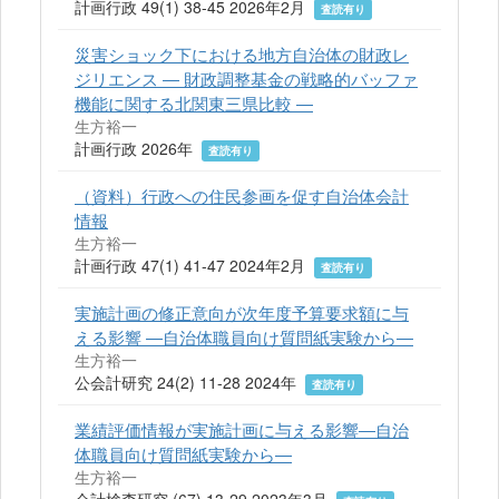
計画行政 49(1) 38-45 2026年2月
査読有り
災害ショック下における地方自治体の財政レ
ジリエンス ― 財政調整基金の戦略的バッファ
機能に関する北関東三県比較 ―
生方裕一
計画行政 2026年
査読有り
（資料）行政への住民参画を促す自治体会計
情報
生方裕一
計画行政 47(1) 41-47 2024年2月
査読有り
実施計画の修正意向が次年度予算要求額に与
える影響 ―自治体職員向け質問紙実験から―
生方裕一
公会計研究 24(2) 11-28 2024年
査読有り
業績評価情報が実施計画に与える影響―自治
体職員向け質問紙実験から―
生方裕一