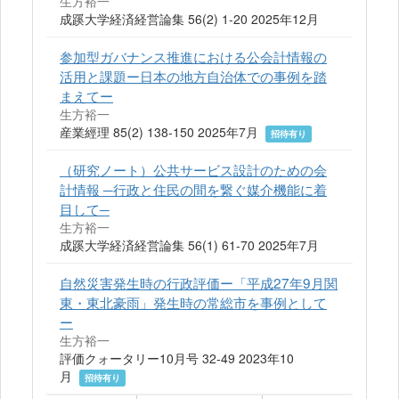
生方裕一
成蹊大学経済経営論集 56(2) 1-20 2025年12月
参加型ガバナンス推進における公会計情報の
活用と課題ー日本の地方自治体での事例を踏
まえてー
生方裕一
産業經理 85(2) 138-150 2025年7月
招待有り
（研究ノート）公共サービス設計のための会
計情報 ─行政と住民の間を繋ぐ媒介機能に着
目して─
生方裕一
成蹊大学経済経営論集 56(1) 61-70 2025年7月
自然災害発生時の行政評価ー「平成27年9月関
東・東北豪雨」発生時の常総市を事例として
ー
生方裕一
評価クォータリー10月号 32-49 2023年10
月
招待有り