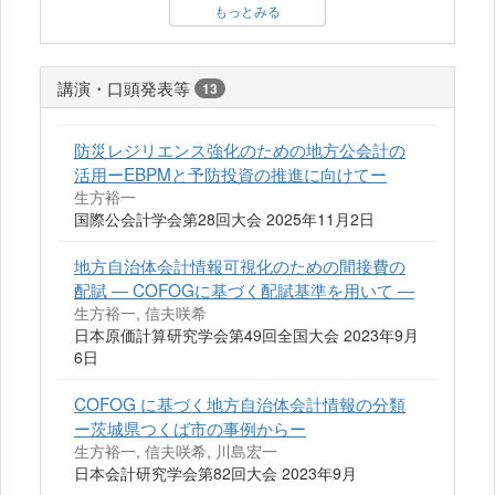
もっとみる
講演・口頭発表等
13
防災レジリエンス強化のための地方公会計の
活用ーEBPMと予防投資の推進に向けてー
生方裕一
国際公会計学会第28回大会 2025年11月2日
地方自治体会計情報可視化のための間接費の
配賦 ― COFOGに基づく配賦基準を用いて ―
生方裕一, 信夫咲希
日本原価計算研究学会第49回全国大会 2023年9月
6日
COFOG に基づく地方自治体会計情報の分類
ー茨城県つくば市の事例からー
生方裕一, 信夫咲希, 川島宏一
日本会計研究学会第82回大会 2023年9月