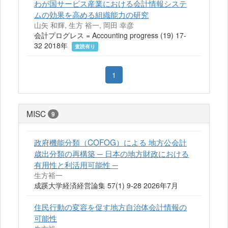
わが国サービス産業における会計情報システ
ムの効果を高める組織能力の研究
山矢 和輝, 生方 裕一, 岡田 幸彦
会計プログレス = Accounting progress (19) 17-
32 2018年
査読有り
1
MISC
9
政府機能分類（COFOG）による 地方公会計
歳出分類の再構築 ─ 日本の地方財政における
有用性と利活用可能性 ─
生方裕一
成蹊大学経済経営論集 57(1) 9-28 2026年7月
住民行動の変容を促す地方自治体会計情報の
可能性