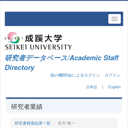
研究者データベース/Academic Staff
Directory
他の機関Idpによるログイン
ログイン
日本語
｜
English
研究者業績
研究者検索結果一覧
生方 裕一