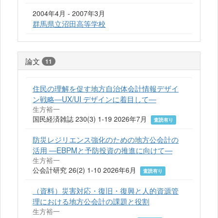
2004年4月 - 2007年3月
群馬県立沼田高等学校
論文
11
住民の理解を促す地方自治体会計情報デザイ
ン戦略―UX/UI デザインに着目して―
生方裕一
国民経済雑誌 230(3) 1-19 2026年7月
査読有り
防災レジリエンス強化のための地方公会計の
活用 —EBPMと予防投資の推進に向けて—
生方裕一
公会計研究 26(2) 1-10 2026年6月
査読有り
（資料）災害対応・復旧・復興と人的資源管
理における地方公会計の課題と役割
生方裕一