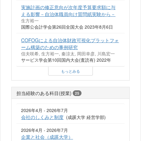
実施計画の修正意向が次年度予算要求額に与
える影響－自治体職員向け質問紙実験から－
生方裕一
国際公会計学会第26回全国大会 2023年8月6日
COFOGによる自治体財政可視化プラットフォ
ーム構築のための事例研究
信夫咲希, 生方裕一, 秦涼太, 岡田幸彦, 川島宏一
サービス学会第10回国内大会(査読有) 2022年
もっとみる
担当経験のある科目(授業)
25
2026年4月 - 2026年7月
会社のしくみと制度
(成蹊大学 経営学部)
2026年4月 - 2026年7月
企業と社会（成蹊大学）