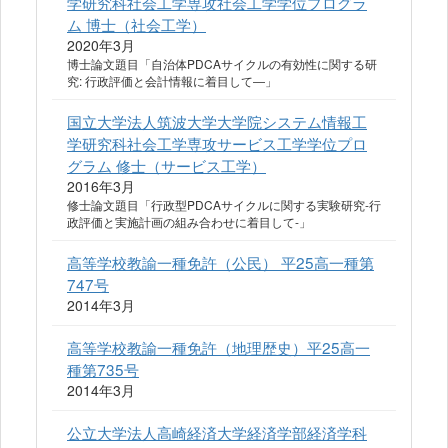
学研究科社会工学専攻社会工学学位プログラ
ム 博士（社会工学）
2020年3月
博士論文題目「自治体PDCAサイクルの有効性に関する研
究: 行政評価と会計情報に着目して―」
国立大学法人筑波大学大学院システム情報工
学研究科社会工学専攻サービス工学学位プロ
グラム 修士（サービス工学）
2016年3月
修士論文題目「行政型PDCAサイクルに関する実験研究-行
政評価と実施計画の組み合わせに着目して-」
高等学校教諭一種免許（公民） 平25高一種第
747号
2014年3月
高等学校教諭一種免許（地理歴史）平25高一
種第735号
2014年3月
公立大学法人高崎経済大学経済学部経済学科