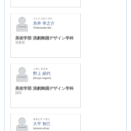
イトイ ユキノスケ
糸井 幸之介
Yukinosuke Itoi
美術学部 演劇舞踊デザイン学科
准教授
ノガミ キヌヨ
野上 絹代
kinuyo nogami
美術学部 演劇舞踊デザイン学科
講師
オオヒラ トモミ
大平 智己
tomomi ohira