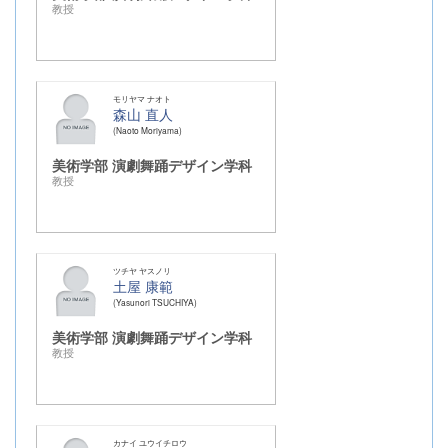
教授
モリヤマ ナオト
森山 直人
Naoto Moriyama
美術学部 演劇舞踊デザイン学科
教授
ツチヤ ヤスノリ
土屋 康範
Yasunori TSUCHIYA
美術学部 演劇舞踊デザイン学科
教授
カナイ ユウイチロウ