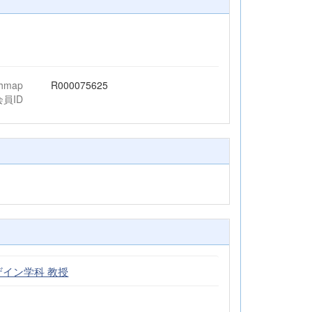
授
chmap
R000075625
会員ID
ザイン学科 教授