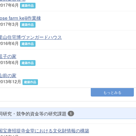
2017年6月
建築作品
rose farm keiji作業棟
2017年3月
建築作品
里山住宅博ヴァンガードハウス
2016年6月
建築作品
逗子の家
2015年6月
建築作品
山前の家
2013年12月
建築作品
もっとみる
同研究・競争的資金等の研究課題
1
国宝唐招提寺金堂における文化財情報の構築