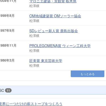
2004年11月
マロニエ建築・景観賞 栃木県
松澤穣
1998年8月
OM地域建築賞 OMソーラー協会
松澤穣
1997年9月
SDレビュー新人賞 鹿島出版会
松澤穣
1988年11月
PROLEGOMENA賞 ウィーン工科大学
松澤穣
1986年3月
匠美賞 東京芸術大学
松澤穣
もっとみる
SC
11
世界に一つだけの薪ストーブをつくろう