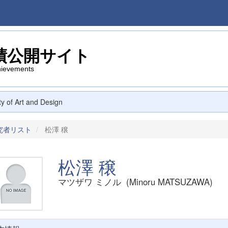
績公開サイト
hievements
ty of Art and Design
究者リスト
松澤 穣
松澤 穣
マツザワ ミノル (Minoru MATSUZAWA)