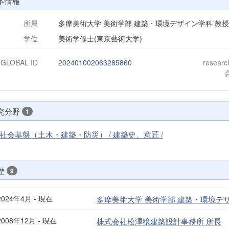
本情報
所属
多摩美術大学 美術学部 建築・環境デザイン学科 教
学位
美術学修士(東京藝術大学)
-GLOBAL ID
202401002063285860
resear
究分野
1
社会基盤（土木・建築・防災） / 建築史、意匠 /
歴
9
2024年4月 - 現在
多摩美術大学 美術学部 建築・環境デ
2008年12月 - 現在
株式会社松澤穣建築設計事務所 所長