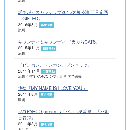
演劇
坂あがりスカラシップ2015対象公演 三月企画
『GIFTED』
2016年3月
芸術活動
演劇
キャンディ＆キャンディ 『天ぷらCATS』
2015年11月
芸術活動
演劇
『ビンカン、ドンカン、ブンベッツ』
2011年11月
芸術活動
演劇／渋谷 PARCO シブカル祭 内で発表
快快『MY NAME IS I LOVE YOU 』
2011年8月
芸術活動
演劇
渋谷PARCO presents「パルコ納涼祭」『パル
コ音頭』
2011年8月
芸術活動
ダンス