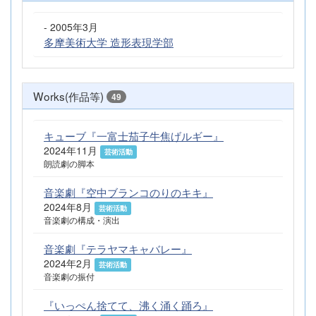
- 2005年3月
多摩美術大学 造形表現学部
Works(作品等)
49
キューブ『一富士茄子牛焦げルギー』
2024年11月
芸術活動
朗読劇の脚本
音楽劇『空中ブランコのりのキキ』
2024年8月
芸術活動
音楽劇の構成・演出
音楽劇『テラヤマキャバレー』
2024年2月
芸術活動
音楽劇の振付
『いっぺん捨てて、沸く涌く踊ろ』