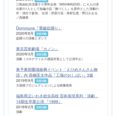
三島由紀夫没後５０周年企画「MISHIMA2020」に４人の演
出家の1人として短編小説『橋づくし』を原作とした演劇の
作・演出で参加。 出演：伊原六花・井桁弘恵・野口かおる
／高橋努
Dommune『電磁盆踊り』
2020年8月
芸術活動
盆踊りの演奏とダンス
東京芸術劇場『カノン』
2020年3月
芸術活動
演劇（コロナウィルス感染対策として公演中止）
東予東部圏域振興イベント「えひめさんさん物
語」内 髙橋匡太作品『工場のおしばい』3篇
2019年9月
芸術活動
大規模プロジェクションによる映像発表
福島県立いわき総合高校 芸術表現系列「演劇」
14期生卒業公演 『1999』
2018年2月
芸術活動
演劇