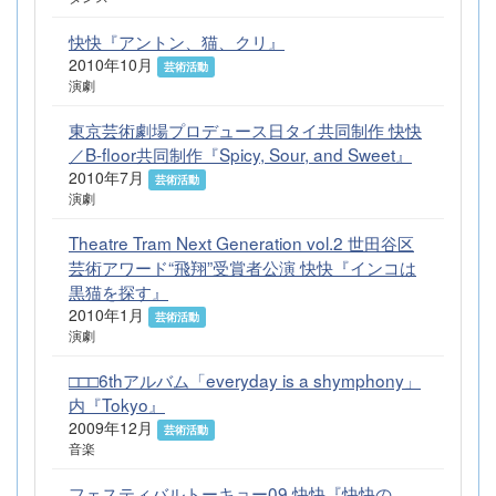
快快『アントン、猫、クリ』
2010年10月
芸術活動
演劇
東京芸術劇場プロデュース日タイ共同制作 快快
／B-floor共同制作『Spicy, Sour, and Sweet』
2010年7月
芸術活動
演劇
Theatre Tram Next Generation vol.2 世田谷区
芸術アワード“飛翔”受賞者公演 快快『インコは
黒猫を探す』
2010年1月
芸術活動
演劇
□□□6thアルバム「everyday is a shymphony」
内『Tokyo』
2009年12月
芸術活動
音楽
フェスティバルトーキョー09 快快『快快の