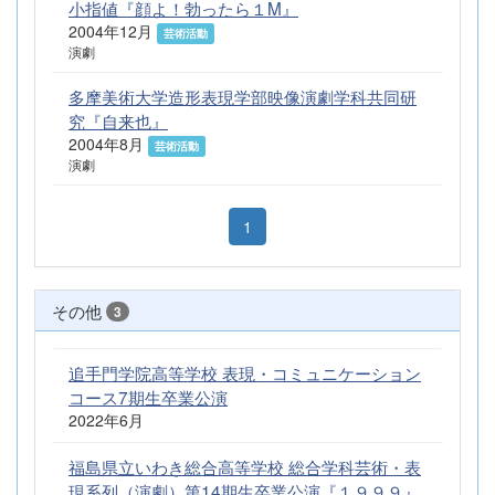
小指値『顔よ！勃ったら１M』
2004年12月
芸術活動
演劇
多摩美術大学造形表現学部映像演劇学科共同研
究『自来也』
2004年8月
芸術活動
演劇
1
その他
3
追手門学院高等学校 表現・コミュニケーション
コース7期生卒業公演
2022年6月
福島県立いわき総合高等学校 総合学科芸術・表
現系列（演劇）第14期生卒業公演『１９９９』