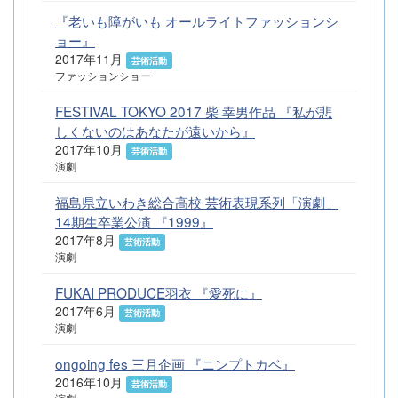
『老いも障がいも オールライトファッションシ
ョー』
2017年11月
芸術活動
ファッションショー
FESTIVAL TOKYO 2017 柴 幸男作品 『私が悲
しくないのはあなたが遠いから』
2017年10月
芸術活動
演劇
福島県立いわき総合高校 芸術表現系列「演劇」
14期生卒業公演 『1999』
2017年8月
芸術活動
演劇
FUKAI PRODUCE羽衣 『愛死に』
2017年6月
芸術活動
演劇
ongoing fes 三月企画 『ニンプトカベ』
2016年10月
芸術活動