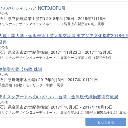
ひんやりシャリっと NOTOJOFU展
その他
(石川県立伝統産業工芸館) 2018年5月25日 - 2018年7月16日
オリジナルデザイン 2コーディネート、 （能登上布製品全4 点）展示
大連工業大学・金沢美術工芸大学交流展 東アジア文化都市2018金沢
祭典
その他
(石川県金沢市21世紀美術館) 2017年11月23日 - 2017年12月3日
オリジナルデザイン 4コーディネート、 展示ケース展示１点 （製品全6点）
奥能登交際芸術際 珠洲
その他
(石川県珠洲市木の浦) 2017年9月3日 - 2017年10月21日
茶室用軸（巻物）モデリング・制作、展示
テキスタアートへのいざない－台湾・金沢現代織物芸術交流展
その他
(石川県金沢市21世紀美術館) 2017年10月6日 - 2017年10月15日
オリジナルデザイン 2コーディネート、 展示台展示2点（能登上布製品全5点）展示
もっとみる