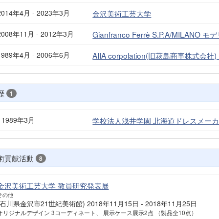
2014年4月 - 2023年3月
金沢美術工芸大学
2008年11月 - 2012年3月
Gianfranco Ferrè S.P.A/MILANO 
1989年4月 - 2006年6月
AIIA corpolation(旧萩島商事株
歴
1
- 1989年3月
学校法人浅井学園 北海道ドレスメーカ
術貢献活動
8
金沢美術工芸大学 教員研究発表展
その他
(石川県金沢市21世紀美術館) 2018年11月15日 - 2018年11月25日
オリジナルデザイン 3コーディネート、 展示ケース展示2点 （製品全10点）