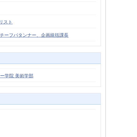
モデリスト
式会社) チーフパタンナー、企画統括課長
ー学院 美術学部