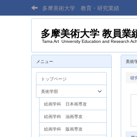
多摩美術大学 教育・研究業績
多摩美術大学
教員業
Tama Art University Education and Research Ac
メニュー
美術
研
トップページ
美術学部
絵画学科 日本画専攻
絵画学科 油画専攻
絵画学科 版画専攻