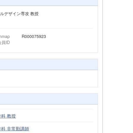
イルデザイン専攻 教授
chmap
R000075923
会員ID
科 教授
学科 非常勤講師