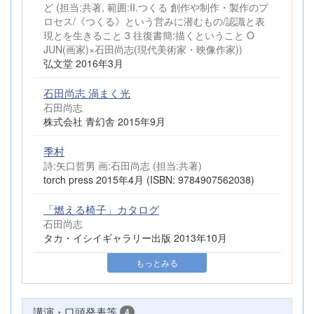
ど (担当:共著, 範囲:II.つくる 創作や制作・製作のプ
ロセス/《つくる》という営みに潜むもの/認識と表
現とを生きること 3 往復書簡:描くということ O
JUN(画家)×石田尚志(現代美術家・映像作家))
弘文堂 2016年3月
石田尚志 渦まく光
石田尚志
株式会社 青幻舎 2015年9月
季村
詩:矢口哲男 画:石田尚志 (担当:共著)
torch press 2015年4月 (ISBN: 9784907562038)
「燃える椅子」カタログ
石田尚志
タカ・イシイギャラリー出版 2013年10月
もっとみる
講演・口頭発表等
4