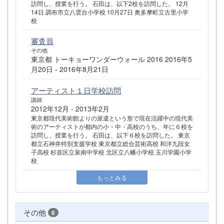
訪問し、授業を行う。 石田は、以下2校を訪問した。 12月
14日 調布市立八雲台小学校 10月27日 奥多摩町立古里小学
校
審査員
その他
東京都 トーキョーワンダーウォール 2016 2016年5
月20日 - 2016年8月21日
アーティスト１日学校訪問
講師
2012年12月 - 2013年2月
東京都現代美術館よりの派遣という形で現在活躍中の現代美
術のアーティストが都内の小・中・高校のうち、年に６校を
訪問し、授業を行う。 石田は、以下６校を訪問した。 東京
都立石神井特別支援学校 東京都立総合芸術高校 和洋九段女
子高校 杉並区立泉南中学校 北区立八幡小学校 玉川学園小学
校
もっとみる
その他
6