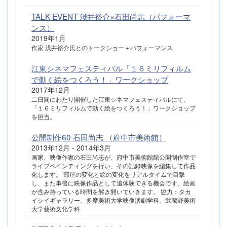
TALK EVENT 淺井裕介×石田尚志（パフォーマ
ンス）
2019年1月
作家 浅井裕介氏とのトークショー＋パフォーマンス
江東シネマフェスティバル「１６ミリフィルム
で動く絵をつくろう！」ワークショップ
2017年12月
二日間にわたり開催した江東シネマフェスティバルにて、
「１６ミリフィルムで動く絵をつくろう！」ワークショップ
を担当。
公開制作60 石田尚志 （府中市美術館）
2013年12月 - 2014年3月
画家、映像作家の石田尚志が、府中市美術館館公開制作室で
ライブペインティングを行い、その記録映像を編集して作品
化します。 部屋の変化と絵の変化をリアルタイムで目撃
し、また事後に映像作品として追体験できる機会です。絵画
が含み持っている時間を解き開いていきます。 協力：タカ
イシイギャラリー、多摩美術大学映像演劇学科、武蔵野美術
大学藝術文化学科