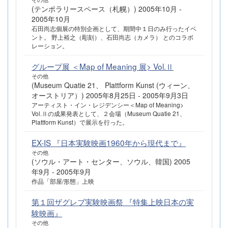
(テンポラリースペース（札幌）) 2005年10月 -
2005年10月
石田尚志個展の特別企画として、期間中１日のみ行ったイベ
ント。 野上裕之（彫刻）、石田尚志（カメラ） とのコラボ
レーション。
グループ展 ＜Map of Meaning 展> Vol.Ⅱ
その他
(Museum Quatie 21、 Plattform Kunst (ウィーン、
オーストリア）) 2005年8月25日 - 2005年9月3日
アーティスト・イン・レジデンシー＜Map of Meaning>
Vol.Ⅱの成果発表として、２会場（Museum Quatie 21、
Plattform Kunst）で展示を行った。
EX-IS 『日本実験映画1960年から現代まで』
その他
(ソウル・アート・センター、ソウル、韓国) 2005
年9月 - 2005年9月
作品「部屋/形態」上映
第１回ザグレブ実験映画祭 『特集上映日本の実
験映画』
その他