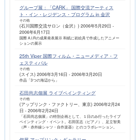
グループ展：「CARK」 国際交流アーティス
ト・イン・レジデンス・プログラム in 金沢
その他
(石川国際交流サロン（金沢）) 2006年5月29日 -
2006年6月17日
国際 A.I.Rの成果発表展示 和紙に岩絵具で作成したアニメー
ションの展示
25th Viper 国際フィルム・ニューメディア・フ
ェスティバル
その他
(スイス) 2006年3月16日 - 2006年3月20日
作品「3つの海辺から」
石田尚志個展 ライブペインティング
その他
(アップリンク・ファクトリー、東京) 2006年2月24
日 - 2006年2月24日
「石田尚志個展」の特別企画として、１日のみ行ったライブ
ペインティング・イベント。石田匡志（ピアノ）、足立智美
（声・赤外線シャツ・自作楽器）とのコラボレーション。
個展 アップリンク・ギャラリー