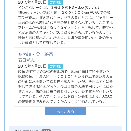
2019年4月20日
芸術活動
インスタレーション ３分１９秒 HD video (Color), 3min
19sec, キャンバスに油彩、２００×２００cm ACACでの滞
在制作作品。描き進むキャンバスの変化と共に、ギャラリー
上部の窓から差し込む早春の光も捉えられている。ここでは
フレームから浸出するようなイメージから一転して、時間や
光が油絵の具でキャンバスに塗り込められているかのよう。
映像と共に展示された絵画は、石田が線を描いた行為の生々
しい痕跡として存在している。
冬の絵・雪上絵画
石田尚志
2019年4月20日
芸術活動
映像 滞在中にACACの敷地内で、地面に向けて絵を描いた
記録映像。「夏の絵」（２０１０）という作品で暑い夏の日
の地面に水を撒いて絵を描く試みをしたが、それはすぐに蒸
発して消える絵画だった。今回は雪の大地で同じように絵を
描こうと、雪の上に枝で線を引いたり、炎で雪を溶かしたり
してている。そのアクションはドローン撮影により、ACAC
の建築物を包み込んでいくかのように記録されている。
もっとみる