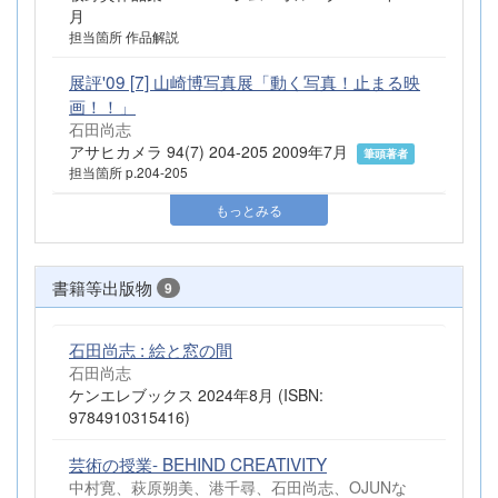
月
担当箇所 作品解説
展評'09 [7] 山崎博写真展「動く写真！止まる映
画！！」
石田尚志
アサヒカメラ 94(7) 204-205 2009年7月
筆頭著者
担当箇所 p.204-205
もっとみる
書籍等出版物
9
石田尚志 : 絵と窓の間
石田尚志
ケンエレブックス 2024年8月 (ISBN:
9784910315416)
芸術の授業- BEHIND CREATIVITY
中村寛、萩原朔美、港千尋、石田尚志、OJUNな