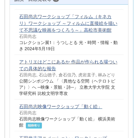
石田尚志ワークショップ「フィルム（キネカ
リ）ワークショップ ～フィルムに直接絵を描い
て不思議な映画をつくろう～」高松市美術館
石田尚志
コレクション展1：うつしとる 光・時間・情報・動
き 2024年5月19日
アトリエはどこにあるか 作品が作られる場つい
ての具体的な報告
石田尚志, 石山徳子, 倉石信乃, 虎岩直子, 林みどり
公開シンポジウム 「〈異他なる空間（ヘテロトピ
ア）〉へ ─映像・景観・詩─」 立教大学大学院 文
学研究科 比較文明学専攻
石田尚志映像ワークショップ「動く絵」
石田尚志
石田尚志映像ワークショップ「動く絵」 横浜美術
館
招待有り
石田尚志アニメーション・ワークショップ