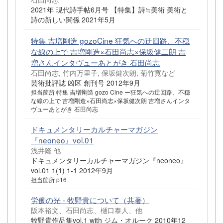
2021年 現代詩手帖6月号 【特集】詩≒美術 美術と
詩の新しい関係 2021年5月
特集 吉増剛造 gozoCine 狂気への迂回路、不穏
な線の上で 吉増剛造×石田尚志×保坂健二朗 吉
増さんインタヴューあとがき 石田尚志
石田尚志, 竹内万里子, 保坂健次朗, 菊竹寛など
芸術批評誌 凶区 創刊号 2012年9月
担当箇所 特集 吉増剛造 gozo Cine ー狂気への迂回路、不穏
な線の上で 吉増剛造×石田尚志×保坂健次朗 吉増さんインタ
ヴューあとがき 石田尚志
ドキュメンタリーカルチャーマガジン
『neoneo』vol.01
浅井隆 他
ドキュメンタリーカルチャーマガジン『neoneo』
vol.01 1(1) 1-1 2012年9月
担当箇所 p16
労働の光 - 牧野貴について（共著）
阪本裕文、石田尚志、樋口泰人、他
牧野貴作品集vol.1 with ジム・オルーク 2010年12