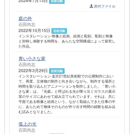
2024年7月13日
芸術活動
添付ファイル
庭の外
石田尚志
2022年10月15日
芸術活動
インスタレーション 映像と絵画、絵画と彫刻、彫刻と映像
と対峙し体験する時間を、あらたな空間構成によって探究し
た作品。
青い小さな家
石田尚志
2022年3月29日
芸術活動
インスタレーション 金沢21世紀美術館での公開制作におい
て、再度、立体物の制作と向き合いながら、制作する場所と
時間を取り込んだアニメーションを制作しました。「青い小
さな家」は、『光庭』と呼ばれる光が降り注ぐガラスの展示
室のサイズにあわせて組み立てられています。それは、共に
平面である映像と絵画という、ながく取組んできた仕事の中
に、あらためて物体そのものが作り出す時間の経験を組み込
む試みとなりました。
弧上の光
石田尚志