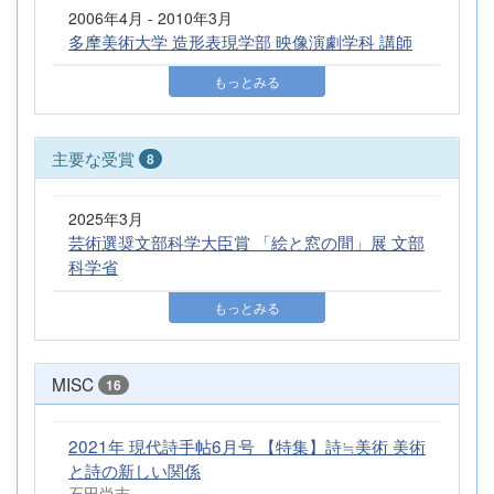
2006年4月 - 2010年3月
多摩美術大学 造形表現学部 映像演劇学科 講師
もっとみる
主要な受賞
8
2025年3月
芸術選奨文部科学大臣賞 「絵と窓の間」展 文部
科学省
もっとみる
MISC
16
2021年 現代詩手帖6月号 【特集】詩≒美術 美術
と詩の新しい関係
石田尚志