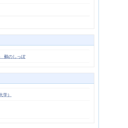
） 鵺のしっぽ
大学）