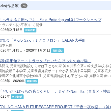
rks(作品等)
74
「ヘラを捨て街へでよ」Field Pottering vol.01ワークショップ
トラムテル(小平市)にて開催
2026年2月15日
芸術活動
展覧会「Micro Salon ミクロサロン」 CADAN大手町
山本麻世
2026年1月13日 - 2026年1月31日
芸術活動
移動美術館アートトラック『だいたらぼっちの遊び場』
訪問先 児童養護施設しらかば子どもの家 神奈川県立茅ヶ崎支援学校 神
護施設新日本学園 児童養護施設ポート金が谷 横浜中里学園・児童家庭支
練馬区立北町西小学校6年生 児童養護施設中心子どもの家 岸根公園 赤い
2025年 - 2026年
芸術活動
「だいだらぼっちの毛づくろい」ナミイタ-Nami Ita（青葉区・神
2025年
芸術活動
ZOU-NO-HANA FUTURESCAPE PROJECT「千夜一夜物語」（