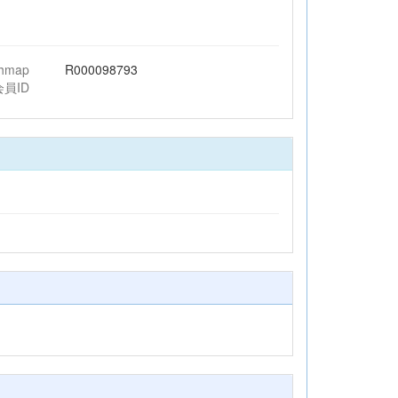
chmap
R000098793
会員ID