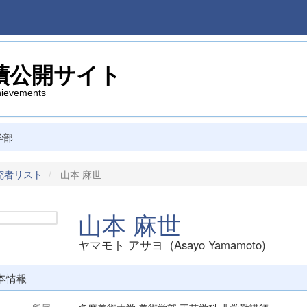
績公開サイト
hievements
学部
究者リスト
山本 麻世
山本 麻世
ヤマモト アサヨ (Asayo Yamamoto)
本情報