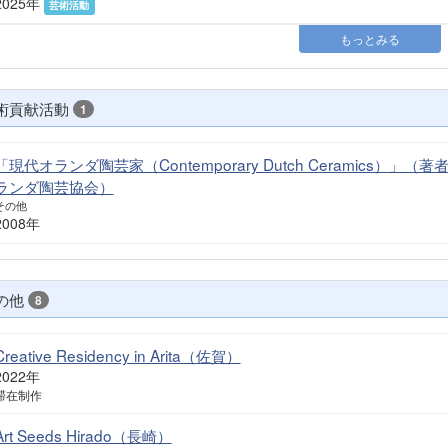
2025年
芸術活動
もっとみる
術貢献活動
1
「現代オランダ陶芸家（Contemporary Dutch Ceramics
ランダ陶芸協会）
その他
2008年
の他
8
Creative Residency in Arita（佐賀）
2022年
滞在制作
Art Seeds Hirado（長崎）