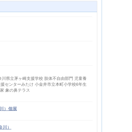
奈川県立茅ヶ崎支援学校 肢体不自由部門 児童養
援センターみたけ 小金井市立本町小学校6年生
家 象の鼻テラス
奈川）個展
神奈川）