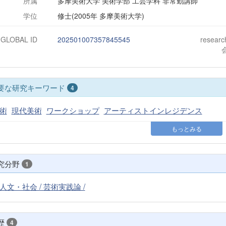
所属
多摩美術大学 美術学部 工芸学科 非常勤講師
学位
修士(2005年 多摩美術大学)
-GLOBAL ID
202501007357845545
resear
要な研究キーワード
4
術
現代美術
ワークショップ
アーティストインレジデンス
もっとみる
究分野
1
人文・社会 / 芸術実践論 /
歴
4