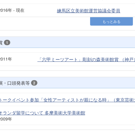
2016年 - 現在
練馬区立美術館運営協議会委員
もっとみる
賞
1
2011年
「六甲ミーツアート」彫刻の森美術館賞 （神戸
演・口頭発表等
2
トークイベント参加「女性アーティストが親になる時」（東京芸術
オランダ留学について 多摩美術大学美術館
2009年