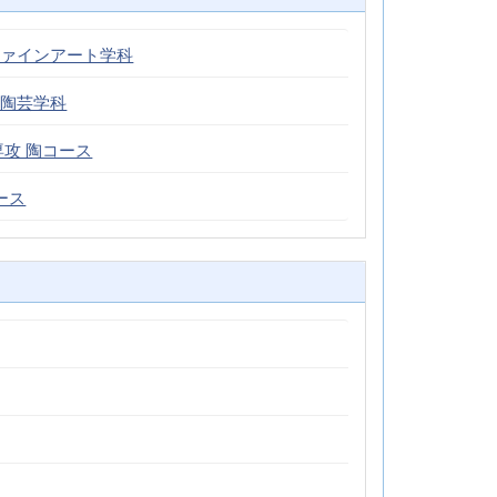
ファインアート学科
 陶芸学科
専攻 陶コース
ース