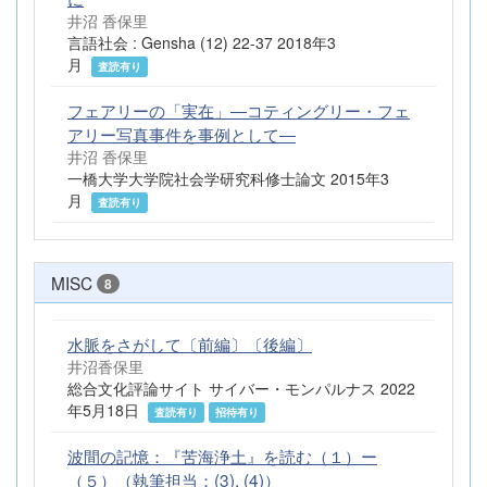
井沼 香保里
言語社会 : Gensha (12) 22-37 2018年3
月
査読有り
フェアリーの「実在」―コティングリー・フェ
アリー写真事件を事例として―
井沼 香保里
一橋大学大学院社会学研究科修士論文 2015年3
月
査読有り
MISC
8
水脈をさがして〔前編〕〔後編〕
井沼香保里
総合文化評論サイト サイバー・モンパルナス 2022
年5月18日
査読有り
招待有り
波間の記憶：『苦海浄土』を読む（１）ー
（５）（執筆担当：(3), (4)）