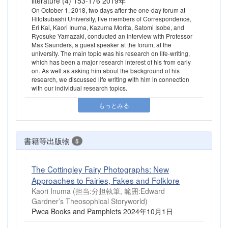
literature (4) 153-176 2019年
On October 1, 2018, two days after the one-day forum at
Hitotsubashi University, five members of Correspondence,
Eri Kai, Kaori Inuma, Kazuma Morita, Satomi Isobe, and
Ryosuke Yamazaki, conducted an interview with Professor
Max Saunders, a guest speaker at the forum, at the
university. The main topic was his research on life-writing,
which has been a major research interest of his from early
on. As well as asking him about the background of his
research, we discussed life writing with him in connection
with our individual research topics.
もっとみる
書籍等出版物
5
The Cottingley Fairy Photographs: New
Approaches to Fairies, Fakes and Folklore
Kaori Inuma (担当:分担執筆, 範囲:Edward
Gardner’s Theosophical Storyworld)
Pwca Books and Pamphlets 2024年10月1日