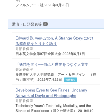
フィルムアート社 2020年3月26日
講演・口頭発表等
6
Edward Bulwer-Lytton, A Strange Storyにおけ
る超自然をとりまく語り
井沼香保里
日本英文学会第97回全国大会 2025年6月1日
「妖精を問う──自己と世界をつなぐ人文学」
井沼香保里
多摩美術大学大学院講義「アート＆デザイン」（担
当：陳芃宇） 2022年7月22日
招待有り
Developing Eyes to See Fairies: Uncanny
Network of Doyle and Photographs
井沼香保里
Technically Yours’: Technicity, Mediality, and the
Stakes of Experience（国立台湾大学） 2019年10