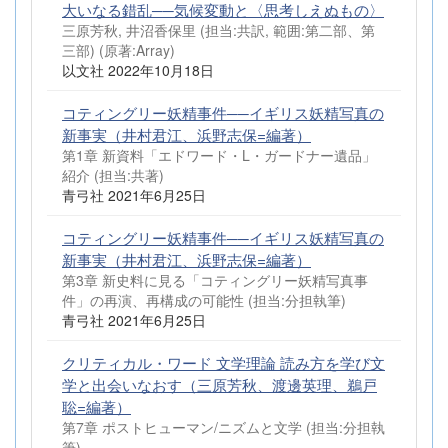
大いなる錯乱──気候変動と〈思考しえぬもの〉
三原芳秋, 井沼香保里 (担当:共訳, 範囲:第二部、第
三部)
(原著:Array)
以文社 2022年10月18日
コティングリー妖精事件──イギリス妖精写真の
新事実（井村君江、浜野志保=編著）
第1章 新資料「エドワード・L・ガードナー遺品」
紹介 (担当:共著)
青弓社 2021年6月25日
コティングリー妖精事件──イギリス妖精写真の
新事実（井村君江、浜野志保=編著）
第3章 新史料に見る「コティングリー妖精写真事
件」の再演、再構成の可能性 (担当:分担執筆)
青弓社 2021年6月25日
クリティカル・ワード 文学理論 読み方を学び文
学と出会いなおす（三原芳秋、渡邊英理、鵜戸
聡=編著）
第7章 ポストヒューマン/ニズムと文学 (担当:分担執
筆)