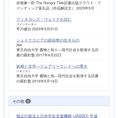
岩堀兼一郎 The Hungry Tide訳書出版クラウド・フ
ァンディング返礼品（作品解説文） 2023年5月
フィネガンズ・ウェイクを読む
コメンテーター
早川健治 2023年3月31日
シェイクスピアの超自然の生きもの
講師
東京自由大学 書物と知Ⅱ―現代社会を航海する読
書の羅針盤 2017年4月22日
妖精と文学―フェアリーランドへの導き
パネリスト
東京自由大学 書物と知―現代社会を航海する読書
の羅針盤 2016年5月14日
その他
1
独立行政法人日本学生支援機構 (JASSO) 平成