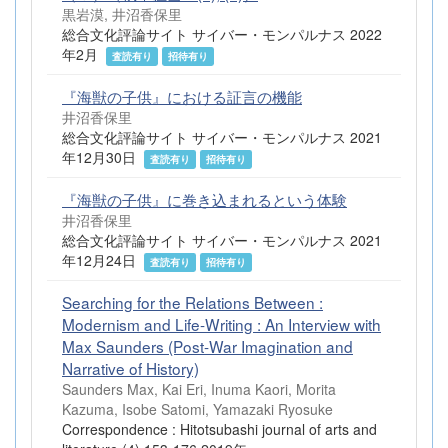
黒岩漠, 井沼香保里
総合文化評論サイト サイバー・モンパルナス 2022
年2月
査読有り
招待有り
『海獣の子供』における証言の機能
井沼香保里
総合文化評論サイト サイバー・モンパルナス 2021
年12月30日
査読有り
招待有り
『海獣の子供』に巻き込まれるという体験
井沼香保里
総合文化評論サイト サイバー・モンパルナス 2021
年12月24日
査読有り
招待有り
Searching for the Relations Between :
Modernism and Life-Writing : An Interview with
Max Saunders (Post-War Imagination and
Narrative of History)
Saunders Max, Kai Eri, Inuma Kaori, Morita
Kazuma, Isobe Satomi, Yamazaki Ryosuke
Correspondence : Hitotsubashi journal of arts and