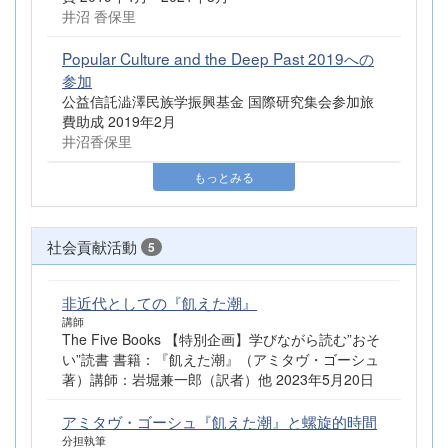
井沼 香保里
Popular Culture and the Deep Past 2019への
参加
公益信託澁澤民族学振興基金 国際研究集会参加旅
費助成 2019年2月
井沼香保里
もっとみる
社会貢献活動
5
非近代としての『飢えた潮』
講師
The Five Books 【特別企画】学びながら読む”おそ
い”読書 書籍：『飢えた潮』（アミタヴ・ゴーシュ
著）講師：岩堀兼一郎（訳者）他 2023年5月20日
アミタヴ・ゴーシュ『飢えた潮』と螺旋的時間
分担執筆