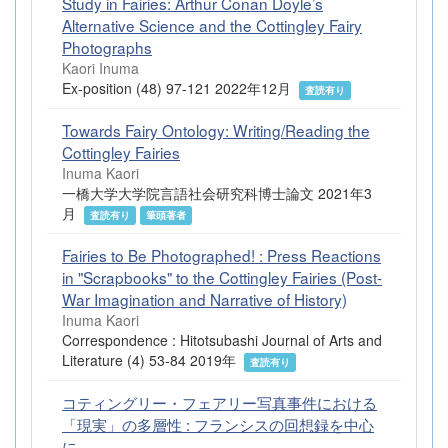
Study in Fairies: Arthur Conan Doyle’s
Alternative Science and the Cottingley Fairy
Photographs
Kaori Inuma
Ex-position (48) 97-121 2022年12月
査読有り
Towards Fairy Ontology: Writing/Reading the
Cottingley Fairies
Inuma Kaori
一橋大学大学院言語社会研究科博士論文 2021年3
月
査読有り
筆頭著者
Fairies to Be Photographed! : Press Reactions
in "Scrapbooks" to the Cottingley Fairies (Post-
War Imagination and Narrative of History)
Inuma Kaori
Correspondence : Hitotsubashi Journal of Arts and
Literature (4) 53-84 2019年
査読有り
コティングリー・フェアリー写真事件における
「現実」の多層性 : フランシスの回想録を中心
に