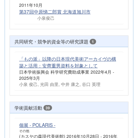
2011年10月
第37回中原悌二郎賞 北海道旭川市
小泉俊己
共同研究・競争的資金等の研究課題
1
「もの派」以降の日本現代美術アーカイヴの構
築と活用：安齊重男資料を対象として
日本学術振興会 科学研究費助成事業 2022年4月 -
2025年3月
小泉 俊己, 光田 由里, 中井 康之, 谷口 英理
学術貢献活動
39
個展 - POLARIS -
その他
(カスヤの森現代美術館) 2016年10月28日 - 2016年