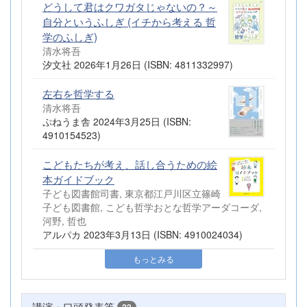
どうして君はクワガタじゃないの？～
自分というふしぎ (イチから考える 哲
学のふしぎ)
清水将吾
汐文社 2026年1月26日 (ISBN: 4811332997)
左右を哲学する
清水将吾
ぷねうま舎 2024年3月25日 (ISBN:
4910154523)
こどもたちが考え、話し合うための絵
本ガイドブック
子ども図書館司書, 東京都江戸川区立篠崎
子ども図書館, こども哲学おとな哲学アーダコーダ,
河野, 哲也
アルパカ 2023年3月13日 (ISBN: 4910024034)
もっとみる
講演・口頭発表等