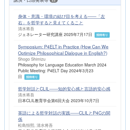
22
身体・意識・環境の結び目を考える――「左
右」を哲学すると見えてくること
清水将吾
ジェネレーター研究講座 2025年7月17日
招待有り
Symposium: P4ELT in Practice (How Can We
Optimize Philosophical Dialogue in English?)
Shogo Shimizu
Philosophy for Language Education March 2024
Public Meeting: P4ELT Day 2024年3月23
日
招待有り
哲学対話とCLIL――知的安心感と言語的安心感
清水将吾
日本CLIL教育学会第6回大会 2023年10月7日
英語による哲学対話の実践――CLILとP4Cの関
係
松島恒熙, 清水将吾