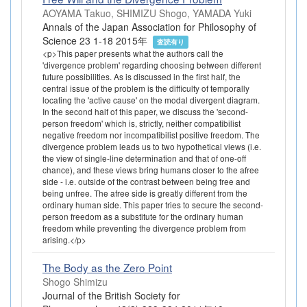
AOYAMA Takuo, SHIMIZU Shogo, YAMADA Yuki
Annals of the Japan Association for Philosophy of
Science 23 1-18 2015年
査読有り
<p>This paper presents what the authors call the
'divergence problem' regarding choosing between different
future possibilities. As is discussed in the first half, the
central issue of the problem is the difficulty of temporally
locating the 'active cause' on the modal divergent diagram.
In the second half of this paper, we discuss the 'second-
person freedom' which is, strictly, neither compatibilist
negative freedom nor incompatibilist positive freedom. The
divergence problem leads us to two hypothetical views (i.e.
the view of single-line determination and that of one-off
chance), and these views bring humans closer to the afree
side - i.e. outside of the contrast between being free and
being unfree. The afree side is greatly different from the
ordinary human side. This paper tries to secure the second-
person freedom as a substitute for the ordinary human
freedom while preventing the divergence problem from
arising.</p>
The Body as the Zero Point
Shogo Shimizu
Journal of the British Society for