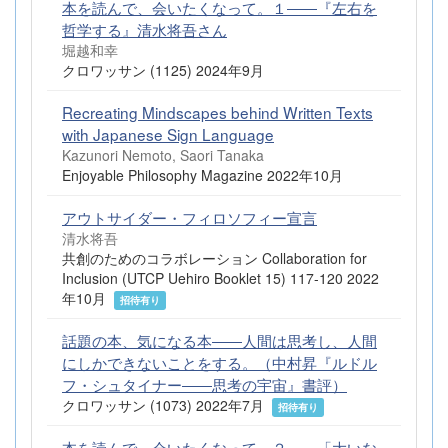
本を読んで、会いたくなって。１――『左右を
哲学する』清水将吾さん
堀越和幸
クロワッサン (1125) 2024年9月
Recreating Mindscapes behind Written Texts
with Japanese Sign Language
Kazunori Nemoto, Saori Tanaka
Enjoyable Philosophy Magazine 2022年10月
アウトサイダー・フィロソフィー宣言
清水将吾
共創のためのコラボレーション Collaboration for
Inclusion (UTCP Uehiro Booklet 15) 117-120 2022
年10月
招待有り
話題の本、気になる本――人間は思考し、人間
にしかできないことをする。（中村昇『ルドル
フ・シュタイナー――思考の宇宙』書評）
クロワッサン (1073) 2022年7月
招待有り
本を読んで、会いたくなって。２――「大いな