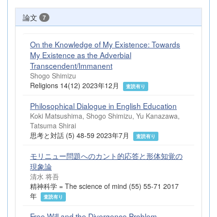
論文
7
On the Knowledge of My Existence: Towards
My Existence as the Adverbial
Transcendent/Immanent
Shogo Shimizu
Religions 14(12) 2023年12月
査読有り
Philosophical Dialogue in English Education
Koki Matsushima, Shogo Shimizu, Yu Kanazawa,
Tatsuma Shirai
思考と対話 (5) 48-59 2023年7月
査読有り
モリニュー問題へのカント的応答と形体知覚の
現象論
清水 将吾
精神科学 = The science of mind (55) 55-71 2017
年
査読有り
Free Will and the Divergence Problem