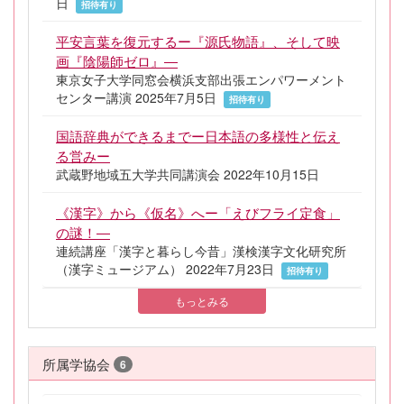
日
招待有り
平安言葉を復元するー『源氏物語』、そして映
画『陰陽師ゼロ』―
東京女子大学同窓会横浜支部出張エンパワーメント
センター講演 2025年7月5日
招待有り
国語辞典ができるまでー日本語の多様性と伝え
る営みー
武蔵野地域五大学共同講演会 2022年10月15日
《漢字》から《仮名》へー「えびフライ定食」
の謎！―
連続講座「漢字と暮らし今昔」漢検漢字文化研究所
（漢字ミュージアム） 2022年7月23日
招待有り
もっとみる
所属学協会
6