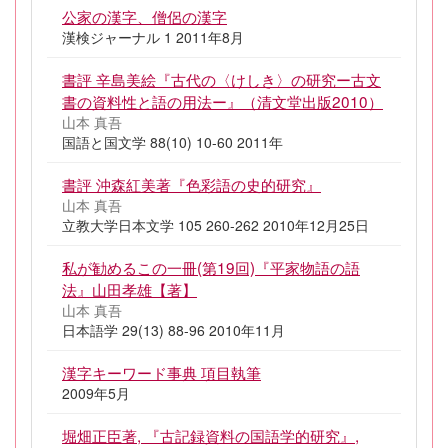
公家の漢字、僧侶の漢字
漢検ジャーナル 1 2011年8月
書評 辛島美絵『古代の〈けしき〉の研究ー古文
書の資料性と語の用法ー』（清文堂出版2010）
山本 真吾
国語と国文学 88(10) 10-60 2011年
書評 沖森紅美著『色彩語の史的研究』
山本 真吾
立教大学日本文学 105 260-262 2010年12月25日
私が勧めるこの一冊(第19回)『平家物語の語
法』山田孝雄【著】
山本 真吾
日本語学 29(13) 88-96 2010年11月
漢字キーワード事典 項目執筆
2009年5月
堀畑正臣著, 『古記録資料の国語学的研究』,