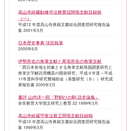
高山寺経藏勧修寺法務寛信関係文献目録稿
（一）
平成12 年度高山寺典籍文書綜合調査団研究報告論
集 2001年3月
日本歴史事典 項目執筆
2000年6月
伊勢所在の角筆文献と尾張所在の角筆文献
「西日本各地を対象とする角筆文献発掘調査研究と
角筆文字解読用機器の開発研究」平成９年度～平成
11年度科学研究費補助金（基盤研究（Ｂ））研究成
果報告書 2000年3月
書評 山内洋一郎『野飼ひの駒 語史論集』
奈良教育大学国文研究と教育 22 1999年3月
高山寺経蔵守覚法親王関係文献目録稿
平成10 年度高山寺典籍文書綜合調査団研究報告論
集 1999年3月