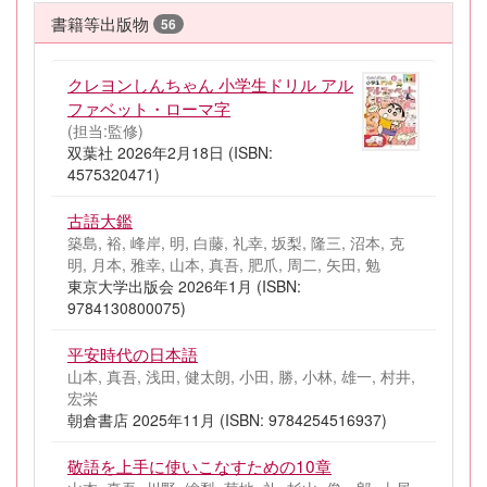
書籍等出版物
56
クレヨンしんちゃん 小学生ドリル アル
ファベット・ローマ字
(担当:監修)
双葉社 2026年2月18日 (ISBN:
4575320471)
古語大鑑
築島, 裕, 峰岸, 明, 白藤, 礼幸, 坂梨, 隆三, 沼本, 克
明, 月本, 雅幸, 山本, 真吾, 肥爪, 周二, 矢田, 勉
東京大学出版会 2026年1月 (ISBN:
9784130800075)
平安時代の日本語
山本, 真吾, 浅田, 健太朗, 小田, 勝, 小林, 雄一, 村井,
宏栄
朝倉書店 2025年11月 (ISBN: 9784254516937)
敬語を上手に使いこなすための10章