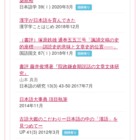
築島裕
日本語学 39(Ⅰ) 2020年3月
招待有り
漢字が日本語を育んできた
漢字学ことはじめ 2018年12月
（書評）塚原鉄雄 通巻五五三号「諷誦文稿の史
的座標――訓読史的意味と文章史的位置――」
国語国文 87(Ⅰ) 2018年1月
招待有り
書評 藤井俊博著『院政鎌倉期説話の文章文体研
究』
山本 真吾
日本語の研究 13(3) 43-50 2017年7月
日本語大事典 項目執筆
2014年11月
古語大鑑のこだわりー日本語の中の「漢語」を
見つめてー
UP 41(3) 2012年3月
招待有り