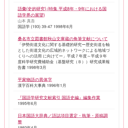
語彙(史的研究) (特集 平成8年・9年における国
語学界の展望)
山本 真吾
国語学 (193) 39-47 1998年6月
桑名市立図書館秋山文庫蔵の角筆文献について
「伊勢街道文化に関する基礎的研究ー歴史街道を軸
とした街道文化の広域的ネットワークによる地域づ
くりへの活用 に向けてー」平成７年度～平成９年
度科学研究費補助金（基盤研究（Ｂ））研究成果報
告書 1998年3月
平家物語の異体字
漢字百科大事典 1996年1月
『国語学研究文献索引 国語史編』編集作業
1995年6月
日本国語大辞典／語誌項目選定・執筆・原稿調
整
1992年4月