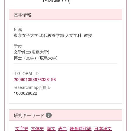
YAMAMOTO)
基本情報
所属
東京女子大学 現代教養学部 人文学科 教授
学位
文学修士(広島大学)
博士（文学）(広島大学)
J-GLOBAL ID
200901093676328196
researchmap会員ID
1000026022
研究キーワード
6
文字史
文体史
願文
表白
鎌倉時代語
日本漢文