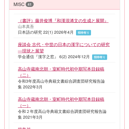
MISC
41
（書評）藤井俊博『和漢混淆文の生成と展開』
山本真吾
日本語の研究 22(1) 2026年4月
招待有り
座談会 古代・中世の日本の漢字についての研究
―現状と展望
学会通信『漢字之窓』 6(2) 2024年12月
招待有り
高山寺蔵南北朝・室町時代初中期写本目録稿
（二）
令和3年度高山寺典籍文書綜合調査団研究報告論
集 2022年3月
高山寺蔵南北朝・室町時代初中期写本目録稿
（一）
令和２年度高山寺典籍文書綜合調査団研究報告論
集 2021年3月