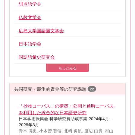
訓点語学会
仏教文学会
広島大学国語国文学会
日本語学会
国語語彙史研究会
もっとみる
共同研究・競争的資金等の研究課題
22
「抄物コーパス」の構築・公開と通時コーパス
を利用した総合的な日本語史研究
日本学術振興会 科学研究費助成事業 2024年4月 -
2029年3月
青木 博史, 小木曽 智信, 北崎 勇帆, 渡辺 由貴, 村山