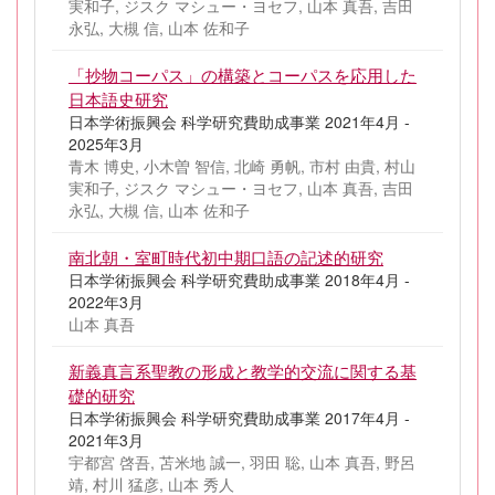
実和子, ジスク マシュー・ヨセフ, 山本 真吾, 吉田
永弘, 大槻 信, 山本 佐和子
「抄物コーパス」の構築とコーパスを応用した
日本語史研究
日本学術振興会 科学研究費助成事業 2021年4月 -
2025年3月
青木 博史, 小木曽 智信, 北崎 勇帆, 市村 由貴, 村山
実和子, ジスク マシュー・ヨセフ, 山本 真吾, 吉田
永弘, 大槻 信, 山本 佐和子
南北朝・室町時代初中期口語の記述的研究
日本学術振興会 科学研究費助成事業 2018年4月 -
2022年3月
山本 真吾
新義真言系聖教の形成と教学的交流に関する基
礎的研究
日本学術振興会 科学研究費助成事業 2017年4月 -
2021年3月
宇都宮 啓吾, 苫米地 誠一, 羽田 聡, 山本 真吾, 野呂
靖, 村川 猛彦, 山本 秀人