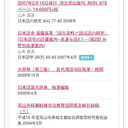
2007年2月15日発行, 清文堂出版刊, A5判, 676
ページ, 14,000円+税
山本 真吾
日本語の研究 4(4) 77-82 2008年
日本語史 遠藤嘉基『訓点資料と訓点語の研究』
(日本語学の読書案内--名著を読む) -- (第2部 分
野別名著案内)
山本 真吾
日本語学 26(5) 60-62 2007年4月
招待有り
大辞林（第三版）、近代漢語項目執筆・校閲
2005年10月
日本語源大辞典、執筆編集
2005年4月
高山寺経藏勧修寺法務寛信関係文献目録稿
（三）
平成15 年度高山寺典籍文書綜合調査団研究報告論
集 2004年3月