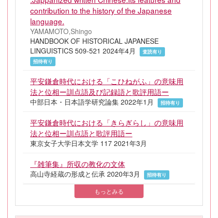
contribution to the history of the Japanese
language.
YAMAMOTO,Shingo
HANDBOOK OF HISTORICAL JAPANESE
LINGUISTICS 509-521 2024年4月
査読有り
招待有り
平安鎌倉時代における「こひねがふ」の意味用
法と位相ー訓点語及び記録語と歌評用語ー
中部日本・日本語学研究論集 2022年1月
招待有り
平安鎌倉時代における「きらぎらし」の意味用
法と位相ー訓点語と歌評用語ー
東京女子大学日本文学 117 2021年3月
『雑筆集』所収の教化の文体
高山寺経蔵の形成と伝承 2020年3月
招待有り
もっとみる