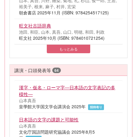
山本, 真吾, 川野, 繪梨, 菊地, 礼, 杉山, 俊一郎, 土居,
裕美子, 根来, 麻子, 村井, 宏栄
朝倉書店 2025年11月 (ISBN: 9784254517125)
旺文社古語辞典
池田, 和臣, 山本, 真吾, 山口, 明穂, 和田, 利政
旺文社 2025年10月 (ISBN: 9784010721254)
もっとみる
講演・口頭発表等
64
漢字・仮名・ローマ字―日本語の文字表記の多
様性―
山本真吾
皇學館大学国文学会講演会 2025年
招待有り
日本語の文字の課題と可能性
山本真吾
文化庁国語問題研究協議会 2025年8月5