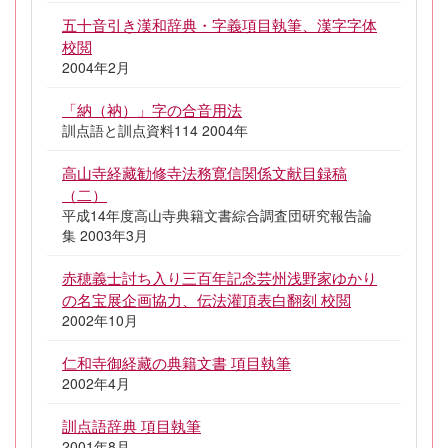
五十音引き漢和辞典・字義項目執筆、漢字字体
校閲
2004年2月
「納（衲）」字の合音用法
訓点語と訓点資料114 2004年
高山寺経藏勧修寺法務寛信関係文献目録稿
（二）
平成14年度高山寺典籍文書綜合調査団研究報告論
集 2003年3月
赤穂義士討ち入り三百年記念芸州浅野家ゆかり
の名宝展企画協力、伝法灌頂表白翻刻 校閲
2002年10月
仁和寺御経藏の典籍文書 項目執筆
2002年4月
訓点語辞典 項目執筆
2001年8月