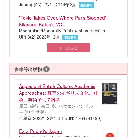
Japan) (26) 17-31 2024年2月
査読有り
"Tokio Takes Over, Where Paris Stopped":
Kitasono Katué's VOU
Modernism/Modernity Print+ (Johns Hopkins
UP) 8(2) 2023年12月
査読有り
もっとみる
書籍等出版物
3
Aspects of British Culture: Academic
Approaches: 真実のイギリス文化、社
会、芸術そして科学
原田, 範行, 森田, 彰, ハウエンアンドル
ー (担当:共著)
金星堂 2022年2月1日 (ISBN: 4764741490)
Ezra Pound's Japan