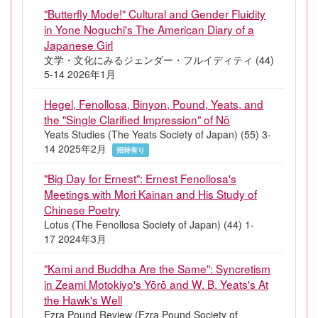
"Butterfly Mode!" Cultural and Gender Fluidity
in Yone Noguchi's The American Diary of a
Japanese Girl
文学・文化にみるジェンダー・フルイディティ (44)
5-14 2026年1月
Hegel, Fenollosa, Binyon, Pound, Yeats, and
the "Single Clarified Impression" of Nō
Yeats Studies (The Yeats Society of Japan) (55) 3-
14 2025年2月
招待有り
"Big Day for Ernest": Ernest Fenollosa's
Meetings with Mori Kainan and His Study of
Chinese Poetry
Lotus (The Fenollosa Society of Japan) (44) 1-
17 2024年3月
"Kami and Buddha Are the Same": Syncretism
in Zeami Motokiyo's Yōrō and W. B. Yeats's At
the Hawk's Well
Ezra Pound Review (Ezra Pound Society of