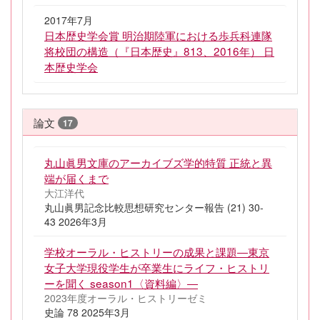
2017年7月
日本歴史学会賞 明治期陸軍における歩兵科連隊
将校団の構造（『日本歴史』813、2016年） 日
本歴史学会
論文
17
丸山眞男文庫のアーカイブズ学的特質 正統と異
端が届くまで
大江洋代
丸山眞男記念比較思想研究センター報告 (21) 30-
43 2026年3月
学校オーラル・ヒストリーの成果と課題―東京
女子大学現役学生が卒業生にライフ・ヒストリ
ーを聞く season1〈資料編〉―
2023年度オーラル・ヒストリーゼミ
史論 78 2025年3月