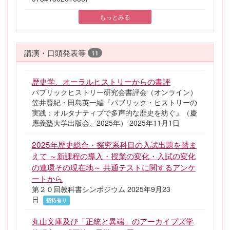
もっとみる
講演・口頭発表等
11
歴史学、オーラルヒストリーからの書評
パブリックヒストリー研究会書評会（オンライン）
笠井賢紀・田島英一編『パブリック・ヒストリーの
実践：オルタナティブで多声的な歴史を紡ぐ』（慶
應義塾大学出版会、2025年） 2025年11月1日
2025年歴史総合・探究系科目の入試出題を踏ま
えて ～新課程の導入・授業の変化・入試の変化
の連環その現在地～ 共通テストに関するアンケ
ートから
第２０回教科書シンポジウム 2025年9月23
日
招待有り
丸山文庫及び「正統と異端」のアーカイブズ学