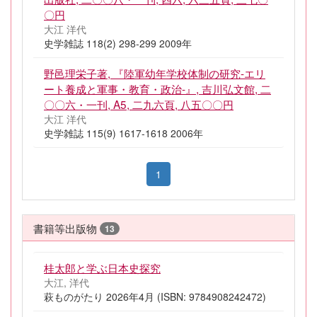
〇円
大江 洋代
史学雑誌 118(2) 298-299 2009年
野邑理栄子著, 『陸軍幼年学校体制の研究-エリ
ート養成と軍事・教育・政治-』, 吉川弘文館, 二
〇〇六・一刊, A5, 二九六頁, 八五〇〇円
大江 洋代
史学雑誌 115(9) 1617-1618 2006年
1
書籍等出版物
13
桂太郎と学ぶ日本史探究
大江, 洋代
萩ものがたり 2026年4月 (ISBN: 9784908242472)