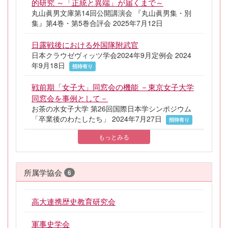
的研究 ～「正統と異端」が届くまで～
丸山眞男文庫第14回公開講演会 『丸山眞男集・別
集』第4巻・第5巻合評会 2025年7月12日
日露戦後における外国隊附武官
日本クラウゼヴィッツ学会2024年9月定例会 2024
年9月18日
招待有り
戦前期「女子大」同窓会の機能 －東京女子大学
同窓会を事例として－
お茶の水女子大学 第26回国際日本学シンポジウム
「卒業後のわたしたち」 2024年7月27日
招待有り
もっとみる
所属学協会
6
高大連携歴史教育研究会
軍事史学会