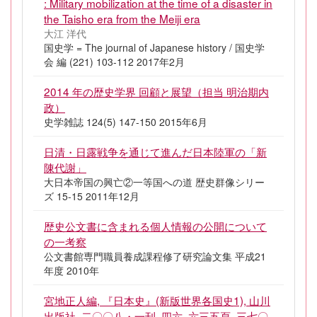
: Military mobilization at the time of a disaster in
the Taisho era from the Meiji era
大江 洋代
国史学 = The journal of Japanese history / 国史学
会 編 (221) 103-112 2017年2月
2014 年の歴史学界 回顧と展望（担当 明治期内
政）
史学雑誌 124(5) 147-150 2015年6月
日清・日露戦争を通じて進んだ日本陸軍の「新
陳代謝」
大日本帝国の興亡②一等国への道 歴史群像シリー
ズ 15-15 2011年12月
歴史公文書に含まれる個人情報の公開について
の一考察
公文書館専門職員養成課程修了研究論文集 平成21
年度 2010年
宮地正人編, 『日本史』(新版世界各国史1), 山川
出版社, 二〇〇八・一刊, 四六, 六三五頁, 三七〇