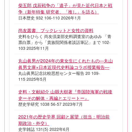
柴五郎 戊辰戦争の「遺子」が見た近代日本と戦
争（新年特集 研究者、「推し」を語る）
日本歴史 932 106-110 2026年1月
尚友叢書、ブックレットと女性の資料
史料をひらく 尚友倶楽部史料調査室のあゆみ 「青
票白票」から「貴族院関係者談話筆記」まで 102-
103 2025年11月
丸山眞男が2024年の東女生にくれたもの―丸山
眞男文庫×日本近現代史料論コラボ授業報告―
丸山眞男記念比較思想センター報告 20 109-
115 2025年5月
史料・文献紹介 山縣大樹著『帝国陸海軍の戦後
史ーその解体・再編とエリートー』
歴史学研究 1038 56-57 2023年7月
2021年の歴史学界 回顧と展望（担当：明治前
期政治・外交）
史学雑誌 131(5) 2022年6月