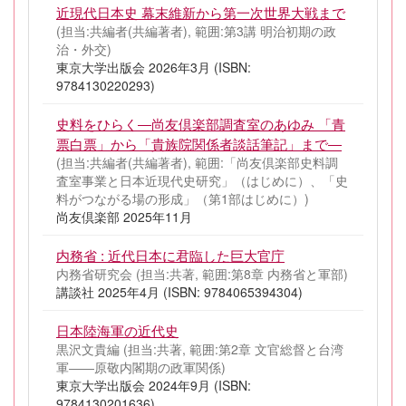
近現代日本史 幕末維新から第一次世界大戦まで
(担当:共編者(共編著者), 範囲:第3講 明治初期の政
治・外交)
東京大学出版会 2026年3月 (ISBN:
9784130220293)
史料をひらく―尚友倶楽部調査室のあゆみ 「青
票白票」から「貴族院関係者談話筆記」まで―
(担当:共編者(共編著者), 範囲:「尚友倶楽部史料調
査室事業と日本近現代史研究」（はじめに）、「史
料がつながる場の形成」（第1部はじめに）)
尚友倶楽部 2025年11月
内務省 : 近代日本に君臨した巨大官庁
内務省研究会 (担当:共著, 範囲:第8章 内務省と軍部)
講談社 2025年4月 (ISBN: 9784065394304)
日本陸海軍の近代史
黒沢文貴編 (担当:共著, 範囲:第2章 文官総督と台湾
軍――原敬内閣期の政軍関係)
東京大学出版会 2024年9月 (ISBN:
9784130201636)