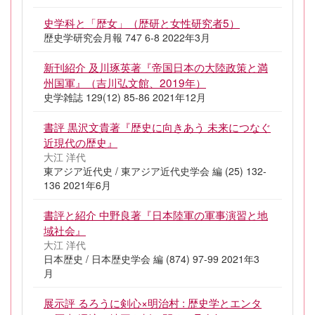
史学科と「歴女」（歴研と女性研究者5）
歴史学研究会月報 747 6-8 2022年3月
新刊紹介 及川琢英著『帝国日本の大陸政策と満
州国軍』（吉川弘文館、2019年）
史学雑誌 129(12) 85-86 2021年12月
書評 黒沢文貴著『歴史に向きあう 未来につなぐ
近現代の歴史』
大江 洋代
東アジア近代史 / 東アジア近代史学会 編 (25) 132-
136 2021年6月
書評と紹介 中野良著『日本陸軍の軍事演習と地
域社会』
大江 洋代
日本歴史 / 日本歴史学会 編 (874) 97-99 2021年3
月
展示評 るろうに剣心×明治村 : 歴史学とエンタ