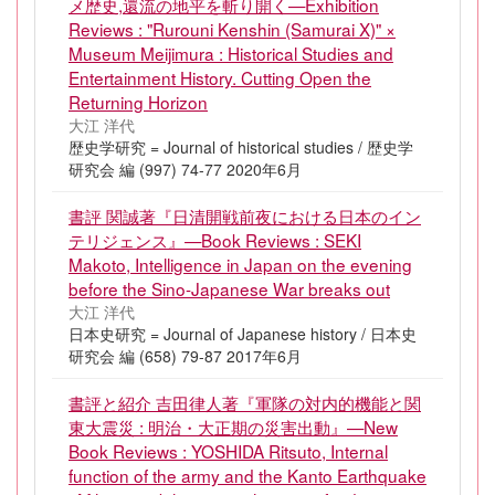
メ歴史,還流の地平を斬り開く—Exhibition
Reviews : "Rurouni Kenshin (Samurai X)" ×
Museum Meijimura : Historical Studies and
Entertainment History. Cutting Open the
Returning Horizon
大江 洋代
歴史学研究 = Journal of historical studies / 歴史学
研究会 編 (997) 74-77 2020年6月
書評 関誠著『日清開戦前夜における日本のイン
テリジェンス』—Book Reviews : SEKI
Makoto, Intelligence in Japan on the evening
before the Sino-Japanese War breaks out
大江 洋代
日本史研究 = Journal of Japanese history / 日本史
研究会 編 (658) 79-87 2017年6月
書評と紹介 吉田律人著『軍隊の対内的機能と関
東大震災 : 明治・大正期の災害出動』—New
Book Reviews : YOSHIDA Ritsuto, Internal
function of the army and the Kanto Earthquake