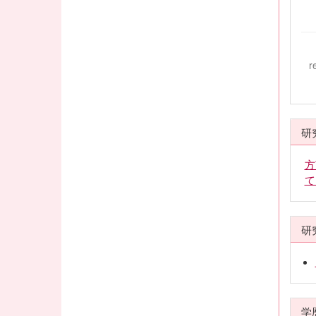
r
研
方
て
研
学