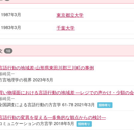
- 1987年3月
東京都立大学
- 1983年3月
千葉大学
文
10
言語行動の地域差‐山形県東田川郡三川町の事例
篠崎晃一
方言地理学の視界 2023年5月
買い物場面における言語行動の地域差 ―レジでの声かけ・少額の
篠崎晃一
全国調査による言語行動の方言学 61-78 2021年3月
招待有り
言語行動の変異を捉える―多角的な観点からの検討―
コミュニケーションの方言学 2018年5月
招待有り