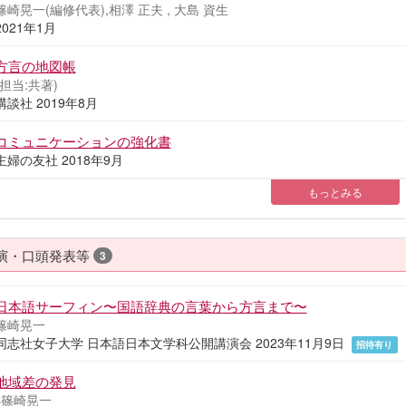
篠崎晃一(編修代表),相澤 正夫 , 大島 資生
2021年1月
方言の地図帳
(担当:共著)
講談社 2019年8月
コミュニケーションの強化書
主婦の友社 2018年9月
もっとみる
演・口頭発表等
3
日本語サーフィン〜国語辞典の言葉から方言まで〜
篠崎晃一
同志社女子大学 日本語日本文学科公開講演会 2023年11月9日
招待有り
地域差の発見
s篠崎晃一