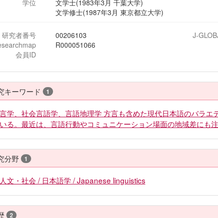
学位
文学士(1983年3月 千葉大学)
文学修士(1987年3月 東京都立大学)
研究者番号
00206103
J-GLOB
esearchmap
R000051066
会員ID
究キーワード
1
言学、社会言語学、言語地理学 方言も含めた現代日本語のバラエ
いる。最近は、言語行動やコミュニケーション場面の地域差にも
究分野
1
人文・社会 / 日本語学 / Japanese linguistics
歴
2