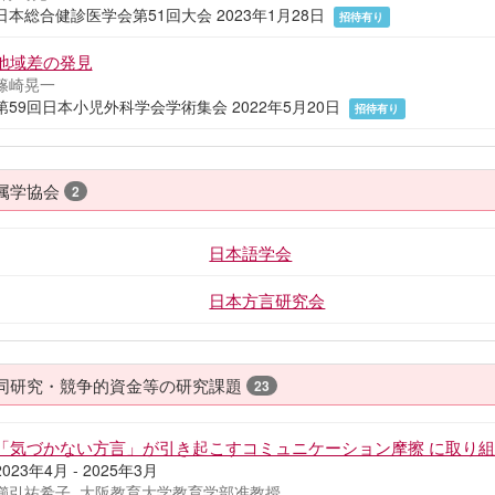
日本総合健診医学会第51回大会 2023年1月28日
招待有り
地域差の発見
篠崎晃一
第59回日本小児外科学会学術集会 2022年5月20日
招待有り
属学協会
2
日本語学会
日本方言研究会
同研究・競争的資金等の研究課題
23
「気づかない方言」が引き起こすコミュニケーション摩擦 に取り
2023年4月 - 2025年3月
櫛引祐希子, 大阪教育大学教育学部准教授