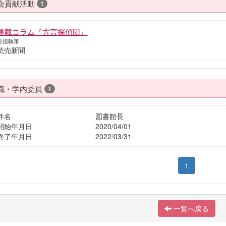
会貢献活動
1
連載コラム『方言探偵団』
分担執筆
読売新聞
職・学内委員
1
件名
図書館長
開始年月日
2020/04/01
終了年月日
2022/03/31
1
一覧へ戻る