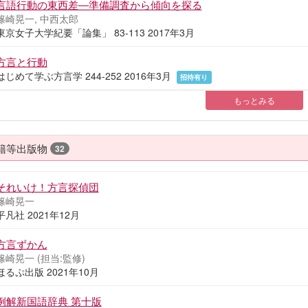
言語行動の東西差―準備調査から傾向を探る
篠崎晃一, 中西太郎
東京女子大学紀要「論集」 83-113 2017年3月
方言と行動
はじめて学ぶ方言学 244-252 2016年3月
招待有り
もっとみる
籍等出版物
32
それいけ！方言探偵団
篠崎晃一
平凡社 2021年12月
方言ずかん
篠崎晃一 (担当:監修)
ほるぷ出版 2021年10月
例解新国語辞典 第十版