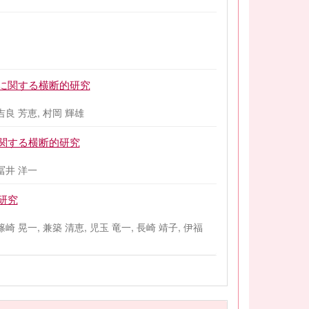
に関する横断的研究
 吉良 芳恵, 村岡 輝雄
関する横断的研究
 冨井 洋一
研究
 篠崎 晃一, 兼築 清恵, 児玉 竜一, 長崎 靖子, 伊福