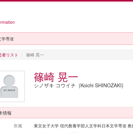
ormation
文学専攻
究者リスト
篠崎 晃一
篠崎 晃一
シノザキ コウイチ (Koichi SHINOZAKI)
本情報
所属
東京女子大学 現代教養学部人文学科日本文学専攻 教