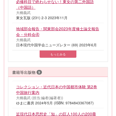
必修科目で終わらせない！東女の第二外国語
（中国語）
大橋義武
東女瓦版 (231) 2-3 2023年11月
地域部会報告・関東部会2023年度修士論文報告
会・分科会④
大橋義武
日本現代中国学会ニューズレター (69) 2023年6月
もっとみる
書籍等出版物
9
コレクション・近代日本の中国都市体験 第2巻
中国旅行案内
大橋義武 (担当:編者(編著者))
ゆまに書房 2024年5月 (ISBN: 9784843367087)
近現代日本思想史「知」の巨人100人の200冊