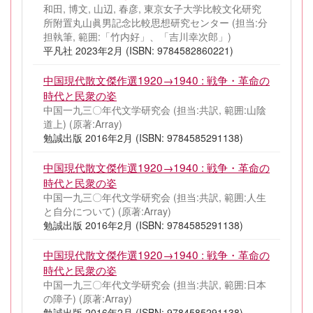
和田, 博文, 山辺, 春彦, 東京女子大学比較文化研究
所附置丸山眞男記念比較思想研究センター (担当:分
担執筆, 範囲:「竹内好」、「吉川幸次郎」)
平凡社 2023年2月 (ISBN: 9784582860221)
中国現代散文傑作選1920→1940 : 戦争・革命の
時代と民衆の姿
中国一九三〇年代文学研究会 (担当:共訳, 範囲:山陰
道上)
(原著:Array)
勉誠出版 2016年2月 (ISBN: 9784585291138)
中国現代散文傑作選1920→1940 : 戦争・革命の
時代と民衆の姿
中国一九三〇年代文学研究会 (担当:共訳, 範囲:人生
と自分について)
(原著:Array)
勉誠出版 2016年2月 (ISBN: 9784585291138)
中国現代散文傑作選1920→1940 : 戦争・革命の
時代と民衆の姿
中国一九三〇年代文学研究会 (担当:共訳, 範囲:日本
の障子)
(原著:Array)
勉誠出版 2016年2月 (ISBN: 9784585291138)