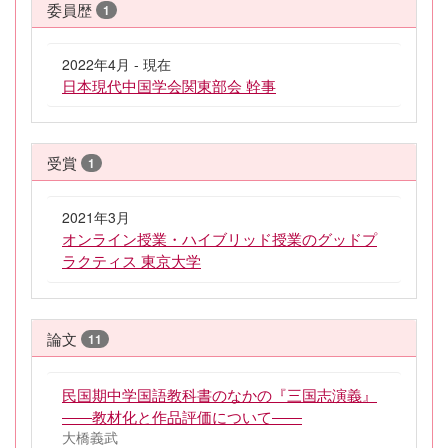
委員歴
1
2022年4月 - 現在
日本現代中国学会関東部会 幹事
受賞
1
2021年3月
オンライン授業・ハイブリッド授業のグッドプ
ラクティス 東京大学
論文
11
民国期中学国語教科書のなかの『三国志演義』
――教材化と作品評価について――
大橋義武