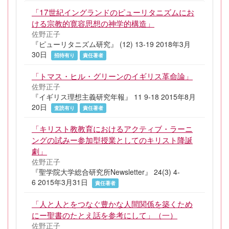
「17世紀イングランドのピューリタニズムにお
ける宗教的寛容思想の神学的構造」
佐野正子
『ピューリタニズム研究』 (12) 13-19 2018年3月
30日
招待有り
責任著者
「トマス・ヒル・グリーンのイギリス革命論」
佐野正子
『イギリス理想主義研究年報』 11 9-18 2015年8月
20日
査読有り
責任著者
「キリスト教教育におけるアクティブ・ラーニ
ングの試みー参加型授業としてのキリスト降誕
劇」
佐野正子
『聖学院大学総合研究所Newsletter』 24(3) 4-
6 2015年3月31日
責任著者
「人と人とをつなぐ豊かな人間関係を築くため
にー聖書のたとえ話を参考にして」（一）
佐野正子