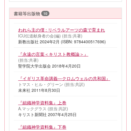
書籍等出版物
10
われら主の僕 : リベラルアーツの森で育まれ
ICU伝道献身者の会(編) (担当:共著)
新教出版社 2024年2月 (ISBN: 9784400517696)
『永遠の言葉＜キリスト教概論＞』
(担当:共著)
聖学院大学出版会 2018年4月20日
『イギリス革命講義―クロムウェルの共和国』
トマス・ヒル・グリーン (担当:共訳)
未来社 2011年8月30日
『組織神学資料集』上巻
A.マックグラス (担当:共訳)
キリスト新聞社 2007年4月25日
『組織神学資料集』下巻