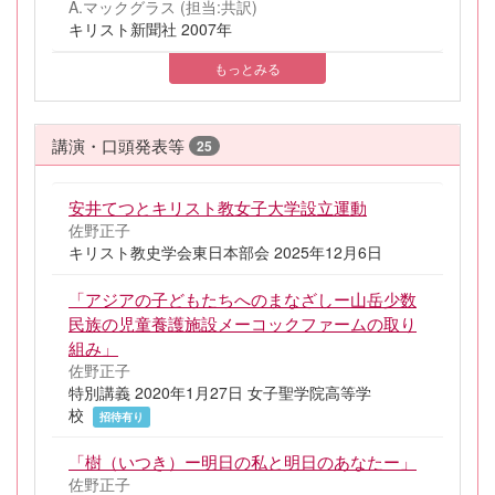
A.マックグラス (担当:共訳)
キリスト新聞社 2007年
もっとみる
講演・口頭発表等
25
安井てつとキリスト教女子大学設立運動
佐野正子
キリスト教史学会東日本部会 2025年12月6日
「アジアの子どもたちへのまなざしー山岳少数
民族の児童養護施設メーコックファームの取り
組み」
佐野正子
特別講義 2020年1月27日 女子聖学院高等学
校
招待有り
「樹（いつき）ー明日の私と明日のあなたー」
佐野正子