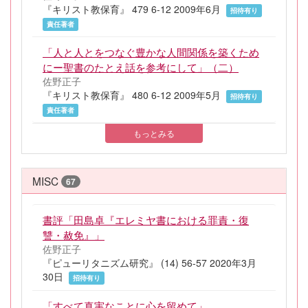
『キリスト教保育』 479 6-12 2009年6月
招待有り
責任著者
「人と人とをつなぐ豊かな人間関係を築くため
にー聖書のたとえ話を参考にして」（二）
佐野正子
『キリスト教保育』 480 6-12 2009年5月
招待有り
責任著者
もっとみる
MISC
67
書評「田島卓『エレミヤ書における罪責・復
讐・赦免』」
佐野正子
『ピューリタニズム研究』 (14) 56-57 2020年3月
30日
招待有り
「すべて真実なことに心を留めて」