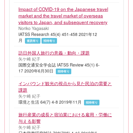
Impact of COVID-19 on the Japanese travel
market and the travel market of overseas
visitors to Japan, and subsequent recovery
Noriko Yagasaki
IATSS Research 45(4) 451-458 2021年12
月
査読有り
招待有り
訪日外国人旅行の意義・動向・課題
矢ケ崎 紀子
国際交通安全学会誌 IATSS Review 45(1) 6-
17 2020年6月30日
招待有り
インバウンド観光の視点から見た民泊の需要と
課題
矢ケ崎 紀子
環境と生活 64(7) 4-8 2019年11月
招待有り
旅行産業の成長と宿泊業における雇用・労働に
与える影響
矢ケ崎 紀子