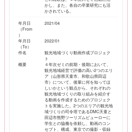
かし、また、各自の卒業研究にも活
かされている。
年月日
2021/04
（From
）
年月日
2022/01
（To）
件名
観光地域づくり動画作成プロジェク
ト
概要
４年次ゼミの前期・後期において、
観光地域経営で評価の高い2つのエリ
ア（山形県天童市、和歌山県田辺
市）について、後輩に何を知ってほ
しいかという観点から、それぞれの
観光地域づくりの取り組みを紹介す
る動画を作成するためのプロジェク
トを実施した。2つのエリアの観光地
域づくりの司令塔であるDMC天童と
田辺市熊野ツーリズムビューローに
学生との協働を依頼し、動画のコン
セプト、構成、東京での撮影・収録