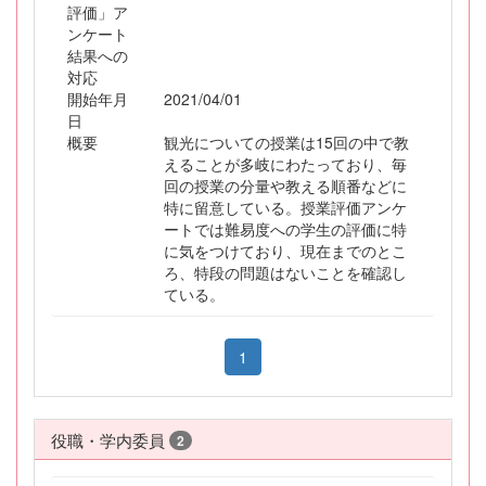
評価」ア
ンケート
結果への
対応
開始年月
2021/04/01
日
概要
観光についての授業は15回の中で教
えることが多岐にわたっており、毎
回の授業の分量や教える順番などに
特に留意している。授業評価アンケ
ートでは難易度への学生の評価に特
に気をつけており、現在までのとこ
ろ、特段の問題はないことを確認し
ている。
1
役職・学内委員
2