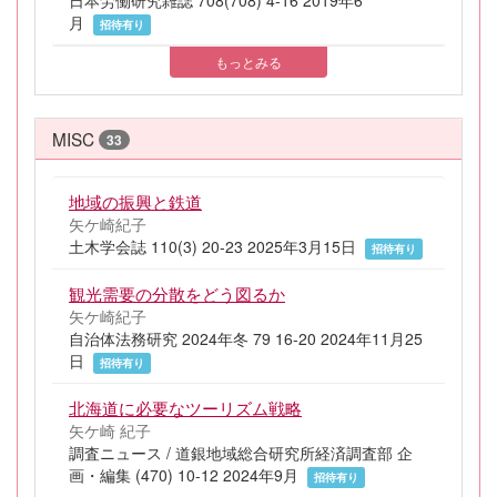
日本労働研究雑誌 708(708) 4-16 2019年6
月
招待有り
もっとみる
MISC
33
地域の振興と鉄道
矢ケ崎紀子
土木学会誌 110(3) 20-23 2025年3月15日
招待有り
観光需要の分散をどう図るか
矢ケ崎紀子
自治体法務研究 2024年冬 79 16-20 2024年11月25
日
招待有り
北海道に必要なツーリズム戦略
矢ケ崎 紀子
調査ニュース / 道銀地域総合研究所経済調査部 企
画・編集 (470) 10-12 2024年9月
招待有り