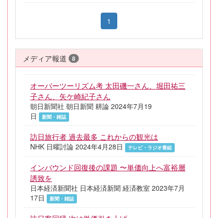
1
メディア報道
8
オーバーツーリズム考 太田磯一さん、堀田祐三
子さん、矢ケ崎紀子さん
朝日新聞社 朝日新聞 耕論 2024年7月19
日
新聞・雑誌
訪日旅行者 過去最多 これからの観光は
NHK 日曜討論 2024年4月28日
テレビ・ラジオ番組
インバウンド回復後の課題 〜単価向上へ富裕層
誘致を
日本経済新聞社 日本経済新聞 経済教室 2023年7月
17日
新聞・雑誌