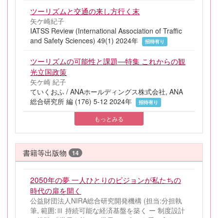
ツーリズムと交通の来し方行く末
矢ケ崎紀子
IATSS Review (International Association of Traffic
and Safety Sciences) 49(1) 2024年
招待有り
ツーリズムの可能性と課題—特集 これからの観
光立国政策
矢ケ崎 紀子
ていくおふ / ANAホールディングス株式会社, ANA
総合研究所 編 (176) 5-12 2024年
招待有り
もっとみる
書籍等出版物
14
2050年の夢 一人ひとりのビジョンが私たちの
時代の扉を開く
公益財団法人NIRA総合研究開発機構 (担当:分担執
筆, 範囲:Ⅲ 持続可能な経済基盤を築く ー 制度設計