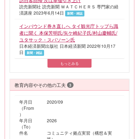
訪日客回帰 次は単価引き上げ
読売新聞社 読売新聞 ＷＡＴＣＨＥＲＳ 専門家の経
済講座 2023年6月14日
新聞・雑誌
インバウンド巻き直しへ タイ観光庁トップら識
者に聞く 本保芳明氏/矢ケ崎紀子氏/村山慶輔氏/
ユタサック・スパソーン氏
日本経済新聞出版社 日本経済新聞 2022年10月17
日
新聞・雑誌
もっとみる
教育内容やその他の工夫
3
年月日
2020/09
（From
）
年月日
2026
（To）
件名
コミュニティ拠点実習（構想＆実