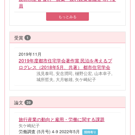
員
もっとみる
受賞
1
2019年11月
2019年度都市住宅学会著作賞 民泊を考えるプ
ログレス（2018年5月、共著） 都市住宅学会
浅見泰司, 安念潤司, 樋野公宏, 山本幸子,
城所哲夫, 大月敏雄, 矢ケ崎紀子
論文
39
旅行産業の動向と雇用・労働に関する課題
矢ケ崎紀子
労働調査 (5月号) 4-9 2022年5月
招待有り