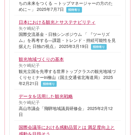
ちの未来をつくる ～トップマネージャーの方のた
めに～」 2025年7月7日
招待有り
日本における観光とサステナビリティ
矢ケ崎紀子
国際交流基金・日独シンポジウム 「 『ツーリズ
ム』を再考する―課題・トレンド・持続可能性を見
据えた 日独の視点」 2025年3月19日
招待有り
観光地域づくりの基本
矢ケ崎紀子
観光立国を先導する世界トップクラスの観光地域づ
くりセミナーin檜山（国土交通省北海道局） 2025
年2月21日
招待有り
データを活用した観光戦略
矢ケ崎紀子
高山市議会「飛騨地域議員研修会」 2025年2月12
日
国際会議等における感動品質とは 満足度向上と
感動を目指そう