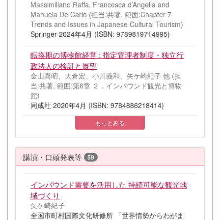
Massimiliano Raffa, Francesca d’Angella and
Manuela De Carlo (担当:共著, 範囲:Chapter 7
Trends and Issues in Japanese Cultural Tourism)
Springer 2024年4月 (ISBN: 9789819714995)
転換期の博物館経営 : 指定管理者制度・独立行
政法人の検証と展望
金山喜昭、大倉宏、小川義和、矢ケ崎紀子 他 (担
当:共著, 範囲:第6章 ２．インバウンド観光と博物
館)
同成社 2020年4月 (ISBN: 9784886218414)
もっとみる
講演・口頭発表等
59
インバウンド需要を活用した 持続可能な観光地
域づくり
矢ケ崎紀子
全国市町村国際文化研修所 「世界情勢からわがま