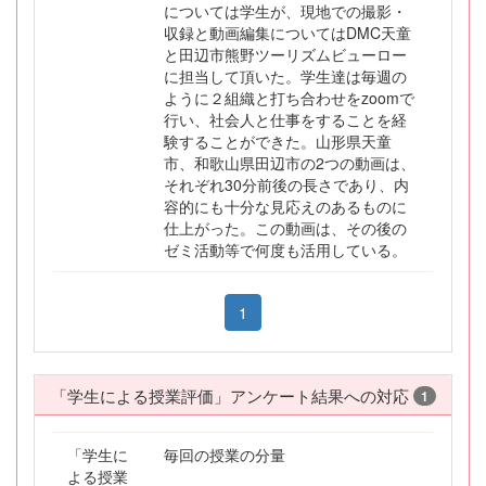
については学生が、現地での撮影・
収録と動画編集についてはDMC天童
と田辺市熊野ツーリズムビューロー
に担当して頂いた。学生達は毎週の
ように２組織と打ち合わせをzoomで
行い、社会人と仕事をすることを経
験することができた。山形県天童
市、和歌山県田辺市の2つの動画は、
それぞれ30分前後の長さであり、内
容的にも十分な見応えのあるものに
仕上がった。この動画は、その後の
ゼミ活動等で何度も活用している。
1
「学生による授業評価」アンケート結果への対応
1
「学生に
毎回の授業の分量
よる授業