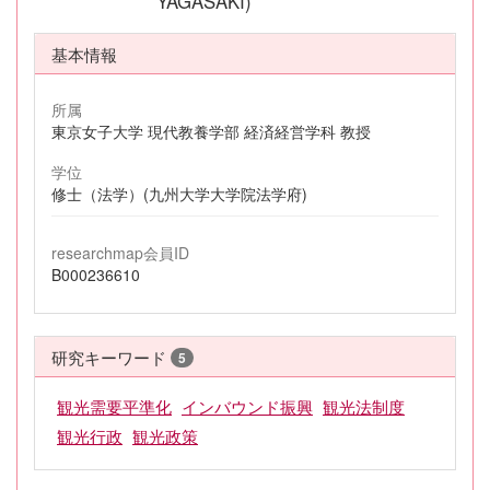
YAGASAKI)
基本情報
所属
東京女子大学 現代教養学部 経済経営学科 教授
学位
修士（法学）(九州大学大学院法学府)
researchmap会員ID
B000236610
研究キーワード
5
観光需要平準化
インバウンド振興
観光法制度
観光行政
観光政策