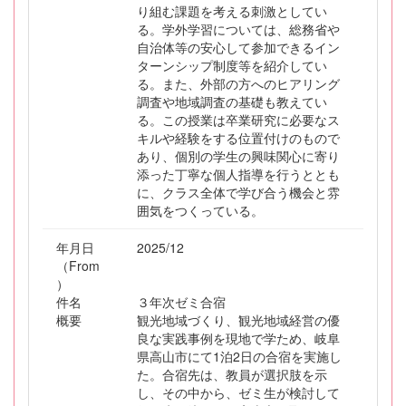
り組む課題を考える刺激としてい
る。学外学習については、総務省や
自治体等の安心して参加できるイン
ターンシップ制度等を紹介してい
る。また、外部の方へのヒアリング
調査や地域調査の基礎も教えてい
る。この授業は卒業研究に必要なス
キルや経験をする位置付けのもので
あり、個別の学生の興味関心に寄り
添った丁寧な個人指導を行うととも
に、クラス全体で学び合う機会と雰
囲気をつくっている。
年月日
2025/12
（From
）
件名
３年次ゼミ合宿
概要
観光地域づくり、観光地域経営の優
良な実践事例を現地で学ため、岐阜
県高山市にて1泊2日の合宿を実施し
た。合宿先は、教員が選択肢を示
し、その中から、ゼミ生が検討して