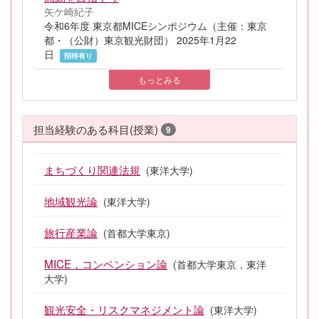
矢ケ崎紀子
令和6年度 東京都MICEシンポジウム（主催：東京
都・（公財）東京観光財団） 2025年1月22
日
招待有り
もっとみる
担当経験のある科目(授業)
9
まちづくり関連法規
(東洋大学)
地域観光論
(東洋大学)
旅行産業論
(首都大学東京)
MICE，コンベンション論
(首都大学東京，東洋
大学)
観光安全・リスクマネジメント論
(東洋大学)