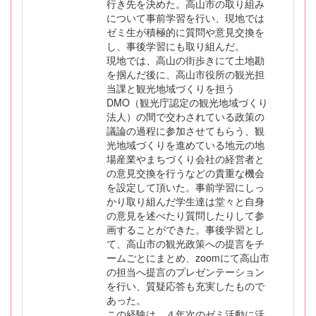
行き先を決めた。高山市の取り組み
について事前学習を行い、現地では
ゼミ生が積極的に質問や意見交換を
し、事後学習にも取り組んだ。
現地では、高山の街歩きにて土地勘
を掴んだ後に、高山市役所の観光担
当課と観光地域づくりを担う
DMO（観光庁認定の観光地域づくり
法人）の間で交わされている政策の
議論の過程に参加させてもらう、観
光地域づくりを進めている地元の地
場産業やまちづくり会社の経営者と
の意見交換を行うなどの貴重な機会
を設定して頂いた。事前学習にしっ
かり取り組んだ学生達は堂々と自身
の意見を述べたり質問したりして参
画することができた。事後学習とし
て、高山市の観光政策への提言をチ
ームごとにまとめ、zoomにて高山市
の担当へ提言のプレゼンテーション
を行い、質疑応答も充実したもので
あった。
この経験は、４年次のゼミ活動に活