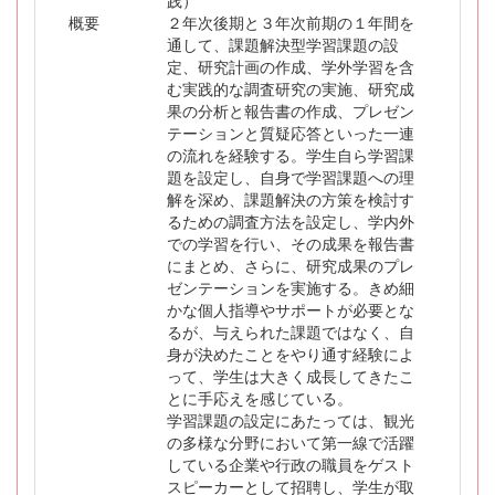
践）
概要
２年次後期と３年次前期の１年間を
通して、課題解決型学習課題の設
定、研究計画の作成、学外学習を含
む実践的な調査研究の実施、研究成
果の分析と報告書の作成、プレゼン
テーションと質疑応答といった一連
の流れを経験する。学生自ら学習課
題を設定し、自身で学習課題への理
解を深め、課題解決の方策を検討す
るための調査方法を設定し、学内外
での学習を行い、その成果を報告書
にまとめ、さらに、研究成果のプレ
ゼンテーションを実施する。きめ細
かな個人指導やサポートが必要とな
るが、与えられた課題ではなく、自
身が決めたことをやり通す経験によ
って、学生は大きく成長してきたこ
とに手応えを感じている。
学習課題の設定にあたっては、観光
の多様な分野において第一線で活躍
している企業や行政の職員をゲスト
スピーカーとして招聘し、学生が取