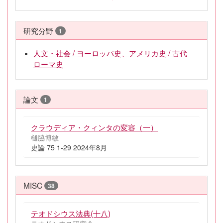
研究分野
1
人文・社会 / ヨーロッパ史、アメリカ史 / 古代
ローマ史
論文
1
クラウディア・クィンタの変容（一）
樋脇博敏
史論 75 1-29 2024年8月
MISC
38
テオドシウス法典(十八)