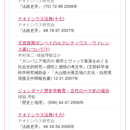
テオドシウス研究会
『法政史学』 (70) 72-88 2008年
テオドシウス法典(十七)
テオドシウス研究会
『法政史学』 68 78-97 2007年
元首政期ポンペイのルクレティウス・ウァレン
ス家について(1)
本村凌二, 樋脇博敏ほか
『カンパニア地方の 都市とヴィッラ集落をめぐる
社会史的研究―感性と感情の考古学』(文部科学省
科学研究補助金・「火山噴火罹災地の文化・自然環
境復元中間報告書) 12-21 2007年
ジェンダーと歴史学教育－古代ローマ史の場合
樋脇 博敏
『歴史と地理』 (596) 44-47 2006年
テオドシウス法典(十六)
テオドシウス研究会
『法政史学』 66 34-54 2006年