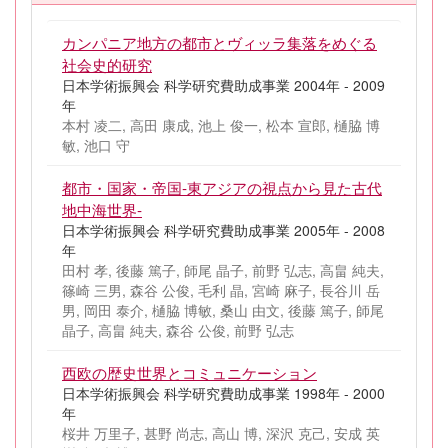
カンパニア地方の都市とヴィッラ集落をめぐる
社会史的研究
日本学術振興会 科学研究費助成事業 2004年 - 2009
年
本村 凌二, 高田 康成, 池上 俊一, 松本 宣郎, 樋脇 博
敏, 池口 守
都市・国家・帝国-東アジアの視点から見た古代
地中海世界-
日本学術振興会 科学研究費助成事業 2005年 - 2008
年
田村 孝, 後藤 篤子, 師尾 晶子, 前野 弘志, 高畠 純夫,
篠崎 三男, 森谷 公俊, 毛利 晶, 宮崎 麻子, 長谷川 岳
男, 岡田 泰介, 樋脇 博敏, 桑山 由文, 後藤 篤子, 師尾
晶子, 高畠 純夫, 森谷 公俊, 前野 弘志
西欧の歴史世界とコミュニケーション
日本学術振興会 科学研究費助成事業 1998年 - 2000
年
桜井 万里子, 甚野 尚志, 高山 博, 深沢 克己, 安成 英