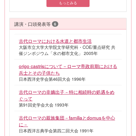
もっとみる
講演・口頭発表等
6
古代ローマにおける水道と都市生活
大阪市立大学大学院文学研究科・COE/重点研究 共
催ジンポジウム「水の都市文化」 2005年
origo castrisについて－ローマ帝政前期における
兵士とその子供たち
日本西洋史学会第46回大会 1996年
古代ローマの非嫡出子－特に相続時の処遇をめ
ぐって
第91回史学会大会 1993年
古代ローマの親族集団－familiaとdomusを中心
に－
日本西洋古典学会第四二回大会 1991年