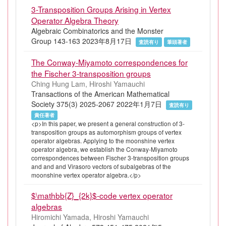
3-Transposition Groups Arising in Vertex
Operator Algebra Theory
Algebraic Combinatorics and the Monster
Group 143-163 2023年8月17日
査読有り
筆頭著者
The Conway-Miyamoto correspondences for
the Fischer 3-transposition groups
Ching Hung Lam, Hiroshi Yamauchi
Transactions of the American Mathematical
Society 375(3) 2025-2067 2022年1月7日
査読有り
責任著者
<p>In this paper, we present a general construction of 3-
transposition groups as automorphism groups of vertex
operator algebras. Applying to the moonshine vertex
operator algebra, we establish the Conway-Miyamoto
correspondences between Fischer 3-transposition groups
and and and Virasoro vectors of subalgebras of the
moonshine vertex operator algebra.</p>
$\mathbb{Z}_{2k}$-code vertex operator
algebras
Hiromichi Yamada, Hiroshi Yamauchi