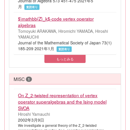
Journal of Algebra 573 451-475 2021年5
月
査読有り
$\mathbb{Z}_k$-code vertex operator
algebras
Tomoyuki ARAKAWA, Hiromichi YAMADA, Hiroshi
YAMAUCHI
Journal of the Mathematical Society of Japan 73(1)
185-209 2021年1月
査読有り
もっとみる
MISC
1
On Z_2-twisted representation of vertex
operator superalgebras and the Ising model
SVOA
Hiroshi Yamauchi
2002年3月9日
We investigate a general theory of the Z_2-twisted