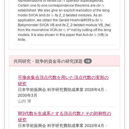
representations of vertex<br /> operator superalgebras.
Certain one-to-one correspondence theorems are<br />
established. We also give an explicit realization of the Ising
model SVOA and<br /> its Z_2-twisted modules. As an
application, we obtain the Gerald Hoehn&#039;s<br />
Babymonster SVOA VB and its Z_2-twisted module VB_{tw}
from the moonshine VOA<br /> V^\nat by cutting off the Ising
models. It is also shown in this paper that Aut<br /> (VB) is
finite.
共同研究・競争的資金等の研究課題
16
可換余集合頂点代数を用いた頂点代数の実形の
研究
日本学術振興会 科学研究費助成事業 2026年4月 -
2030年3月
山内 博
W3代数を生成系とする頂点代数とその対称性の
研究
日本学術振興会 科学研究費助成事業 2022年4月 -