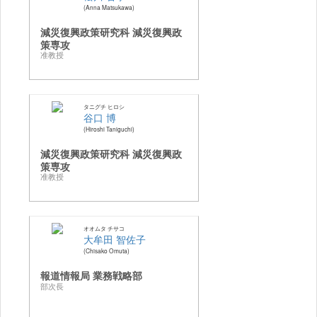
Anna Matsukawa
減災復興政策研究科 減災復興政
策専攻
准教授
タニグチ ヒロシ
谷口 博
Hiroshi Taniguchi
減災復興政策研究科 減災復興政
策専攻
准教授
オオムタ チサコ
大牟田 智佐子
Chisako Omuta
報道情報局 業務戦略部
部次長