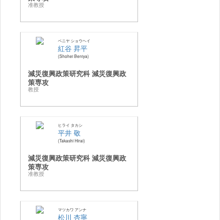
准教授
ベニヤ ショウヘイ
紅谷 昇平
Shohei Beniya
減災復興政策研究科 減災復興政
策専攻
教授
ヒライ タカシ
平井 敬
Takashi Hirai
減災復興政策研究科 減災復興政
策専攻
准教授
マツカワ アンナ
松川 杏寧