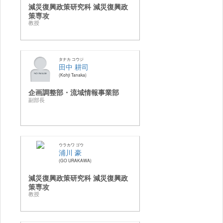
減災復興政策研究科 減災復興政
策専攻
教授
タナカ コウジ
田中 耕司
Kohji Tanaka
企画調整部・流域情報事業部
副部長
ウラカワ ゴウ
浦川 豪
GO URAKAWA
減災復興政策研究科 減災復興政
策専攻
教授