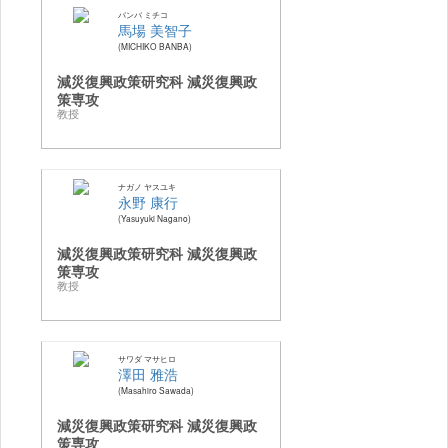
バンバ ミチコ
馬場 美智子
MICHIKO BANBA
減災復興政策研究科 減災復興政
策専攻
教授
ナガノ ヤスユキ
永野 康行
Yasuyuki Nagano
減災復興政策研究科 減災復興政
策専攻
教授
サワダ マサヒロ
澤田 雅浩
Masahiro Sawada
減災復興政策研究科 減災復興政
策専攻